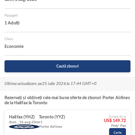
Pasageri
1 Adulți
Class
Economie
Caută zboruri
Ultima actualizare pe
25 iulie 2026 la 17:44 GMT+0
Rezervați și obțineți cele mai bune oferte de zboruri Porter Airlines
de la Halifax la Toronto
Halifax (YHZ)
Toronto (YYZ)
Începe de la
US$ 149.72
dum., 16 aug.
Direct
Preț/ Pax
Porter Airlines
Carte