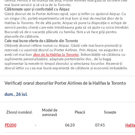
familia. Pentru a vă finaliza vacanța, Porter Airlines este gata să vă ofere cele
mai bune servicii și să vă ia de la Toronto.
Călătorește ușor și confortabil cu Airpaz
Găsiți zboruri de la Porter Airlines rapid, ușor și ieftin cu ajutorul Airpaz. Cu
un singur clic, puteți experimenta cel mai bun și mai de neuitat zbor de la
Halifax la Toronto. Pe de altă parte, Airpaz vă pune la dispoziție o echipă de
servicii pentru clienți care este întotdeauna gata să vă ajute cu orice întrebări.
Bucurați-vă de o vacanță plăcută cu familia, fără a vă face griji pentru
planurile de călătorie.
Cele mai bune oferte de călătorie din Toronto
Obțineți zboruri ieftine numai cu Airpaz. Găsiți cele mai bune promoții și
rezervați cu ușurință zborul cu Porter Airlines. Prin Airpaz, ne asigurăm că
aveți cel mai bun
zbor de la Halifax la Toronto
. Îmbunătățiți-vă călătoria cu
suplimente personalizabile, adaptate preferințelor dvs., de la bagaj
suplimentar la mesele în timpul zborului și selectarea locurilor. Rezervă-ți
zborul ieftin cu cea mai bună experiență de călătorie și economii imbatabile.
Verificați orarul zborurilor Porter Airlines de la Halifax la Toronto
dum., 26 iul.
Model de
Zborul numărul.
Pleacă
Sosește
aeronavă
PD200
-
06:20
07:45
Halif