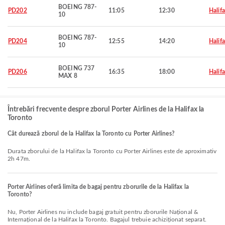
BOEING 787-
PD202
11:05
12:30
Halif
10
BOEING 787-
PD204
12:55
14:20
Halif
10
BOEING 737
PD206
16:35
18:00
Halif
MAX 8
Întrebări frecvente despre zborul Porter Airlines de la Halifax la
Toronto
Cât durează zborul de la Halifax la Toronto cu Porter Airlines?
Durata zborului de la Halifax la Toronto cu Porter Airlines este de aproximativ
2h 47m.
Porter Airlines oferă limita de bagaj pentru zborurile de la Halifax la
Toronto?
Nu, Porter Airlines nu include bagaj gratuit pentru zborurile Național &
Internațional de la Halifax la Toronto. Bagajul trebuie achiziționat separat.