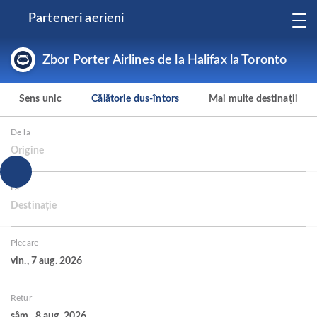
Parteneri aerieni
Zbor Porter Airlines de la Halifax la Toronto
Sens unic
Călătorie dus-întors
Mai multe destinații
De la
Origine
La
Destinație
Plecare
vin., 7 aug. 2026
Retur
sâm., 8 aug. 2026