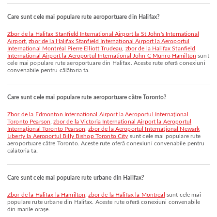
Care sunt cele mai populare rute aeroportuare din Halifax?
zbor de la Halifax Stanfield International Airport la St John's International
Airport
,
zbor de la Halifax Stanfield International Airport la Aeroportul
Internațional Montréal Pierre Elliott Trudeau
,
zbor de la Halifax Stanfield
International Airport la Aeroportul Internațional John C Munro Hamilton
sunt
cele mai populare rute aeroportuare din Halifax. Aceste rute oferă conexiuni
convenabile pentru călătoria ta.
Care sunt cele mai populare rute aeroportuare către Toronto?
zbor de la Edmonton International Airport la Aeroportul Internațional
Toronto Pearson
,
zbor de la Victoria International Airport la Aeroportul
Internațional Toronto Pearson
,
zbor de la Aeroportul Internațional Newark
Liberty la Aeroportul Billy Bishop Toronto City
sunt cele mai populare rute
aeroportuare către Toronto. Aceste rute oferă conexiuni convenabile pentru
călătoria ta.
Care sunt cele mai populare rute urbane din Halifax?
zbor de la Halifax la Hamilton
,
zbor de la Halifax la Montreal
sunt cele mai
populare rute urbane din Halifax. Aceste rute oferă conexiuni convenabile
din marile orașe.