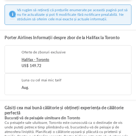
Vă rugăm să rețineți că prețurile enumerate pe această pagină pot să
nu fie actualizate și pot fi modificate fără notificare prealabilă. Ne
străduim să oferim cele mai exacte și actuale informații.
Porter Airlines Informații despre zbor de la Halifax la Toronto
Oferte de zboruri exclusive
Halifax - Toronto
US$ 149.72
Luna cu cel mai mic tarif
Aug.
Găsiți cea mai bună călătorie și obțineți experiența de călătorie
perfectă
Bucurați-vă de peisajele uimitoare din Toronto
Cu peisajele sale uluitoare, Toronto este cunoscută ca o destinație de vis
unde puteți petrece timp plimbându-vă, bucurându-vă de peisaje și de
atmosfera liniștită. Planificați o călătorie ușoară și plăcută cu prietenii și