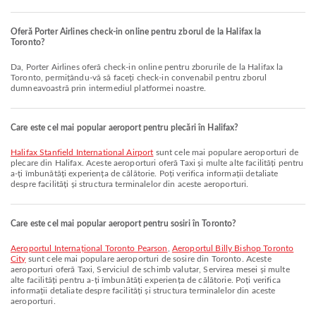
Oferă Porter Airlines check-in online pentru zborul de la Halifax la
Toronto?
Da, Porter Airlines oferă check-in online pentru zborurile de la Halifax la
Toronto, permițându-vă să faceți check-in convenabil pentru zborul
dumneavoastră prin intermediul platformei noastre.
Care este cel mai popular aeroport pentru plecări în Halifax?
Halifax Stanfield International Airport
sunt cele mai populare aeroporturi de
plecare din Halifax. Aceste aeroporturi oferă Taxi și multe alte facilități pentru
a-ți îmbunătăți experiența de călătorie. Poți verifica informații detaliate
despre facilități și structura terminalelor din aceste aeroporturi.
Care este cel mai popular aeroport pentru sosiri în Toronto?
Aeroportul Internațional Toronto Pearson
,
Aeroportul Billy Bishop Toronto
City
sunt cele mai populare aeroporturi de sosire din Toronto. Aceste
aeroporturi oferă Taxi, Serviciul de schimb valutar, Servirea mesei și multe
alte facilități pentru a-ți îmbunătăți experiența de călătorie. Poți verifica
informații detaliate despre facilități și structura terminalelor din aceste
aeroporturi.