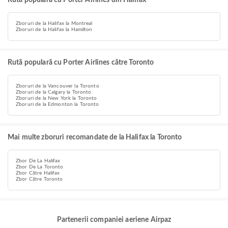
Rută populară cu Porter Airlines din Halifax
Zboruri de la Halifax la Montreal
Zboruri de la Halifax la Hamilton
Rută populară cu Porter Airlines către Toronto
Zboruri de la Vancouver la Toronto
Zboruri de la Calgary la Toronto
Zboruri de la New York la Toronto
Zboruri de la Edmonton la Toronto
Mai multe zboruri recomandate de la Halifax la Toronto
Zbor De La Halifax
Zbor De La Toronto
Zbor Către Halifax
Zbor Către Toronto
Partenerii companiei aeriene Airpaz