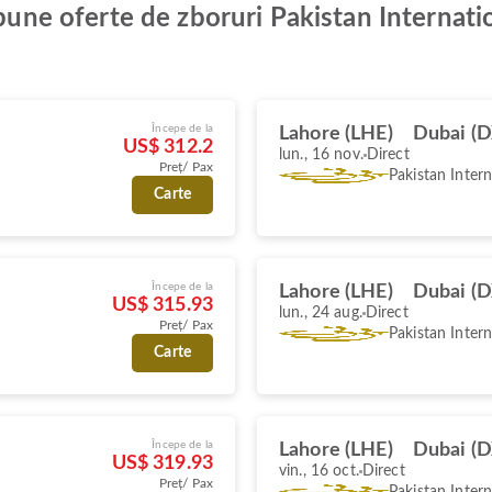
 bune oferte de zboruri Pakistan Internatio
Începe de la
Lahore (LHE)
Dubai (
US$ 312.2
lun., 16 nov.
Direct
Preț/ Pax
Pakistan Intern
Carte
Începe de la
Lahore (LHE)
Dubai (
US$ 315.93
lun., 24 aug.
Direct
Preț/ Pax
Pakistan Intern
Carte
Începe de la
Lahore (LHE)
Dubai (
US$ 319.93
vin., 16 oct.
Direct
Preț/ Pax
Pakistan Intern