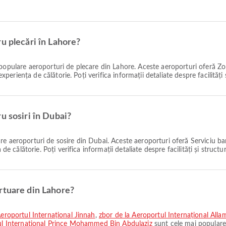
u plecări în Lahore?
populare aeroporturi de plecare din Lahore. Aceste aeroporturi oferă Zon
 experiența de călătorie. Poți verifica informații detaliate despre facilităț
u sosiri în Dubai?
e aeroporturi de sosire din Dubai. Aceste aeroporturi oferă Serviciu ban
 de călătorie. Poți verifica informații detaliate despre facilități și struct
rtuare din Lahore?
Aeroportul Internațional Jinnah
,
zbor de la Aeroportul Internațional All
rtul Internațional Prince Mohammed Bin Abdulaziz
sunt cele mai populare