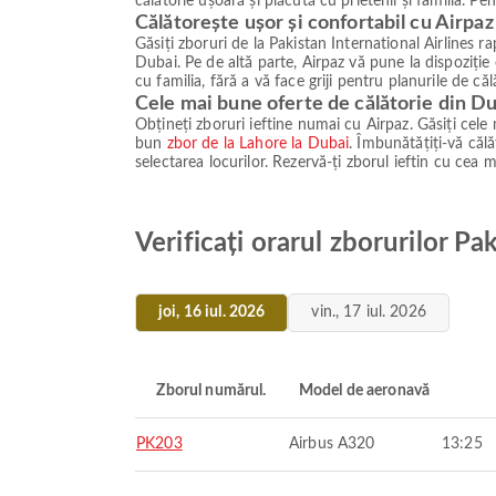
călătorie ușoară și plăcută cu prietenii și familia. Pe
Călătorește ușor și confortabil cu Airpaz
Găsiți zboruri de la Pakistan International Airlines r
Dubai. Pe de altă parte, Airpaz vă pune la dispoziție
cu familia, fără a vă face griji pentru planurile de căl
Cele mai bune oferte de călătorie din D
Obțineți zboruri ieftine numai cu Airpaz. Găsiți cele
bun
zbor de la Lahore la Dubai
. Îmbunătățiți-vă călă
selectarea locurilor. Rezervă-ți zborul ieftin cu cea
Verificați orarul zborurilor Pa
joi, 16 iul. 2026
vin., 17 iul. 2026
Zborul numărul.
Model de aeronavă
PK203
Airbus A320
13:25