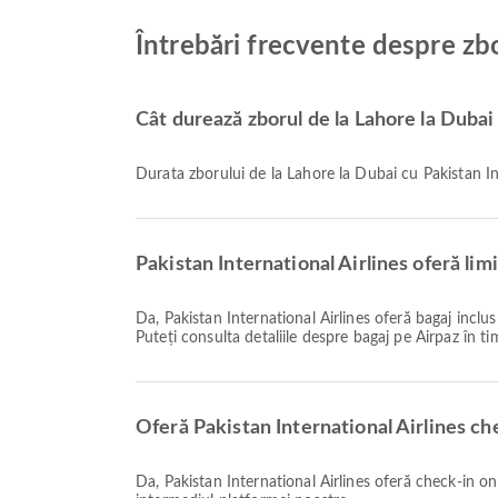
Întrebări frecvente despre zbo
Cât durează zborul de la Lahore la Dubai 
Durata zborului de la Lahore la Dubai cu Pakistan I
Pakistan International Airlines oferă lim
Da, Pakistan International Airlines oferă bagaj inclus pentru zborurile Național & Internațional de la Lahore la Dubai. Detaliile variază în funcție de tipul biletului și destinație.
Puteți consulta detaliile despre bagaj pe Airpaz în tim
Oferă Pakistan International Airlines ch
Da, Pakistan International Airlines oferă check-in online pentru zborurile de la Lahore la Dubai, permițându-vă să faceți check-in convenabil pentru zborul dumneavoastră prin