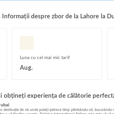
s Informații despre zbor de la Lahore la D
Luna cu cel mai mic tarif
Aug.
și obțineți experiența de călătorie perfect
Dubai
o destinație de vis unde puteți petrece timp plimbându-vă, bucurându-vă d