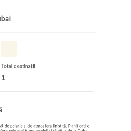
ubai
Total destinații
1
ă
e peisaje și de atmosfera liniștită. Planificați o