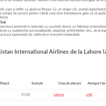
ntru a vă finaliza vacanța, Pakistan International Airlines este gata să vă 
apid, ușor și ieftin cu ajutorul Airpaz. Cu un singur clic, puteți experime
 o echipă de servicii pentru clienți care este întotdeauna gata să vă ajut
ătorie.
ubai
 mai bune promoții și rezervați cu ușurință zborul cu Pakistan Internationa
toria cu suplimente personalizabile, adaptate preferințelor dvs., de la ba
 mai bună experiență de călătorie și economii imbatabile.
kistan International Airlines de la Lahore 
Pleacă
Sosește
Oraș de plecare
Aeroport de 
15:30
Lahore
LHE