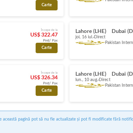
Carte
Începe de la
Lahore (LHE)
Dubai (
US$ 322.47
joi, 16 iul.
Direct
Preț/ Pax
Pakistan Intern
Carte
Începe de la
Lahore (LHE)
Dubai (
US$ 326.34
lun., 10 aug.
Direct
Preț/ Pax
Pakistan Intern
Carte
 această pagină pot să nu fie actualizate și pot fi modificate fără notifi