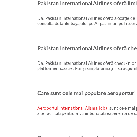
Pakistan International Airlines oferă lim
Da, Pakistan International Airlines oferă alocație de bagaj pentru zborurile Național & Internațional din Lahore. Detaliile variază în funcție de tipul biletului și destinație. Puteți
consulta detaliile bagajului pe Airpaz în timpul rezerv
Pakistan International Airlines oferă ch
Da, Pakistan International Airlines oferă check-in online pentru zborurile din Lahore, permițându-vă să faceți check-in convenabil pentru zborul dumneavoastră prin intermediul
platformei noastre. Pur și simplu urmați instrucțiunil
Care sunt cele mai populare aeroporturi
Aeroportul Internațional Allama Iqbal
sunt cele mai 
alte facilități pentru a vă îmbunătăți experiența de că