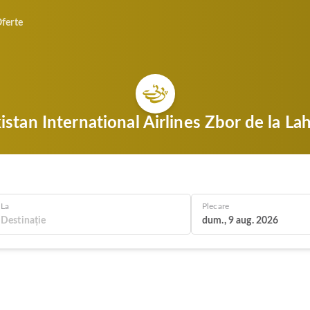
ferte
istan International Airlines Zbor de la La
La
Plecare
dum., 9 aug. 2026