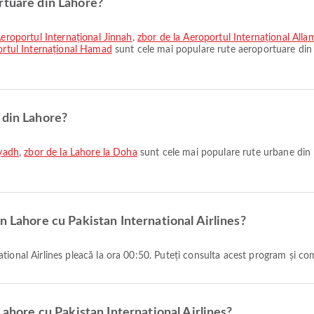
rtuare din Lahore?
Aeroportul Internațional Jinnah
,
zbor de la Aeroportul Internațional Alla
portul Internațional Hamad
sunt cele mai populare rute aeroportuare din
 din Lahore?
iyadh
,
zbor de la Lahore la Doha
sunt cele mai populare rute urbane din 
n Lahore cu Pakistan International Airlines?
tional Airlines pleacă la ora 00:50. Puteți consulta acest program și com
Lahore cu Pakistan International Airlines?