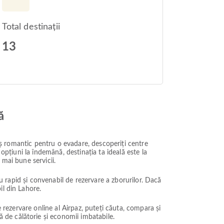
Total destinații
13
ă
raș romantic pentru o evadare, descoperiți centre
opțiuni la îndemână, destinația ta ideală este la
 mai bune servicii.
iu rapid și convenabil de rezervare a zborurilor. Dacă
il din Lahore.
e rezervare online al Airpaz, puteți căuta, compara și
 de călătorie și economii imbatabile.