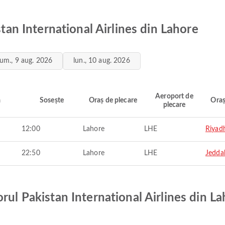
stan International Airlines din Lahore
um., 9 aug. 2026
lun., 10 aug. 2026
Aeroport de
ă
Sosește
Oraș de plecare
Oraș
plecare
12:00
Lahore
LHE
Riyad
22:50
Lahore
LHE
Jedda
rul Pakistan International Airlines din L