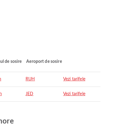
ul de sosire
Aeroport de sosire
h
RUH
Vezi tarifele
h
JED
Vezi tarifele
ahore