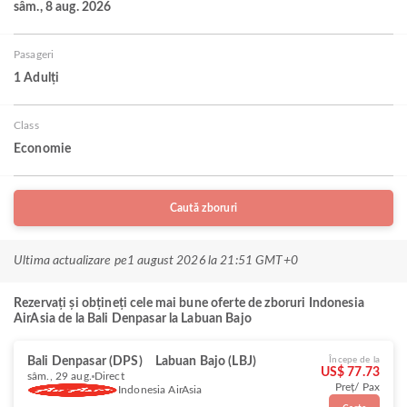
sâm., 8 aug. 2026
Pasageri
1 Adulți
Class
Economie
Caută zboruri
Ultima actualizare pe
1 august 2026 la 21:51 GMT+0
Rezervați și obțineți cele mai bune oferte de zboruri Indonesia
AirAsia de la Bali Denpasar la Labuan Bajo
Bali Denpasar (DPS)
Labuan Bajo (LBJ)
Începe de la
US$ 77.73
sâm., 29 aug.
Direct
Preț/ Pax
Indonesia AirAsia