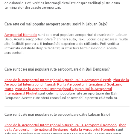
de călătorie. Poți verifica informații detaliate despre facilități și structura
terminalelor din aceste aeroporturi.
Care este cel mai popular aeroport pentru sosiri în Labuan Bajo?
Aeroportul Komodo
sunt cele mai populare aeroporturi de sosire din Labuan
Bajo. Aceste aeroporturi oferă Închirieri auto, Taxi, Locuri de parcare și multe
alte facilități pentru a-ți îmbunătăți experiența de călătorie. Poți verifica
informații detaliate despre facilități și structura terminalelor din aceste
aeroporturi.
Care sunt cele mai populare rute aeroportuare din Bali Denpasar?
zbor de la Aeroportul Internațional Ngurah Rai la Aeroportul Perth
,
zbor de la
Aeroportul Internațional Ngurah Rai la Aeroportul Internațional Soekarno
Hatta
,
zbor de la Aeroportul Internațional Ngurah Rai la Aeroportul
Internațional Phuket
sunt cele mai populare rute aeroportuare din Bali
Denpasar. Aceste rute oferă conexiuni convenabile pentru călătoria ta.
Care sunt cele mai populare rute aeroportuare către Labuan Bajo?
zbor de la Aeroportul Internațional Ngurah Rai la Aeroportul Komodo
,
zbor
de la Aeroportul Internațional Soekarno Hatta la Aeroportul Komodo
sunt