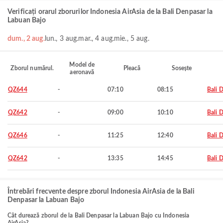
Verificați orarul zborurilor Indonesia AirAsia de la Bali Denpasar la
Labuan Bajo
dum., 2 aug.
lun., 3 aug.
mar., 4 aug.
mie., 5 aug.
Model de
Zborul numărul.
Pleacă
Sosește
aeronavă
QZ644
-
07:10
08:15
Bali 
QZ642
-
09:00
10:10
Bali 
QZ646
-
11:25
12:40
Bali 
QZ642
-
13:35
14:45
Bali 
Întrebări frecvente despre zborul Indonesia AirAsia de la Bali
Denpasar la Labuan Bajo
Cât durează zborul de la Bali Denpasar la Labuan Bajo cu Indonesia