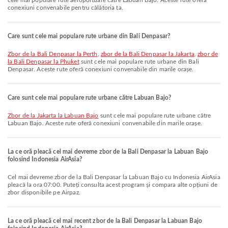
cele mai populare rute aeroportuare către Labuan Bajo. Aceste rute oferă
conexiuni convenabile pentru călătoria ta.
Care sunt cele mai populare rute urbane din Bali Denpasar?
zbor de la Bali Denpasar la Perth
,
zbor de la Bali Denpasar la Jakarta
,
zbor de
la Bali Denpasar la Phuket
sunt cele mai populare rute urbane din Bali
Denpasar. Aceste rute oferă conexiuni convenabile din marile orașe.
Care sunt cele mai populare rute urbane către Labuan Bajo?
zbor de la Jakarta la Labuan Bajo
sunt cele mai populare rute urbane către
Labuan Bajo. Aceste rute oferă conexiuni convenabile din marile orașe.
La ce oră pleacă cel mai devreme zbor de la Bali Denpasar la Labuan Bajo
folosind Indonesia AirAsia?
Cel mai devreme zbor de la Bali Denpasar la Labuan Bajo cu Indonesia AirAsia
pleacă la ora 07:00. Puteți consulta acest program și compara alte opțiuni de
zbor disponibile pe Airpaz.
La ce oră pleacă cel mai recent zbor de la Bali Denpasar la Labuan Bajo