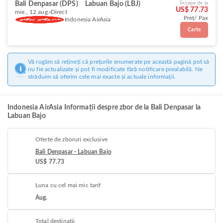
Bali Denpasar (DPS)
Labuan Bajo (LBJ)
Începe de la
US$ 77.73
mie., 12 aug.
Direct
Preț/ Pax
Indonesia AirAsia
Carte
Vă rugăm să rețineți că prețurile enumerate pe această pagină pot să
nu fie actualizate și pot fi modificate fără notificare prealabilă. Ne
străduim să oferim cele mai exacte și actuale informații.
Indonesia AirAsia Informații despre zbor de la Bali Denpasar la
Labuan Bajo
Oferte de zboruri exclusive
Bali Denpasar - Labuan Bajo
US$ 77.73
Luna cu cel mai mic tarif
Aug.
Total destinații