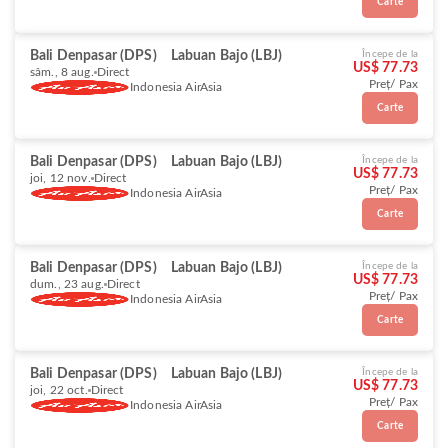
Carte
Bali Denpasar (DPS)
Labuan Bajo (LBJ)
Începe de la
US$ 77.73
sâm., 8 aug.
Direct
Preț/ Pax
Indonesia AirAsia
Carte
Bali Denpasar (DPS)
Labuan Bajo (LBJ)
Începe de la
US$ 77.73
joi, 12 nov.
Direct
Preț/ Pax
Indonesia AirAsia
Carte
Bali Denpasar (DPS)
Labuan Bajo (LBJ)
Începe de la
US$ 77.73
dum., 23 aug.
Direct
Preț/ Pax
Indonesia AirAsia
Carte
Bali Denpasar (DPS)
Labuan Bajo (LBJ)
Începe de la
US$ 77.73
joi, 22 oct.
Direct
Preț/ Pax
Indonesia AirAsia
Carte