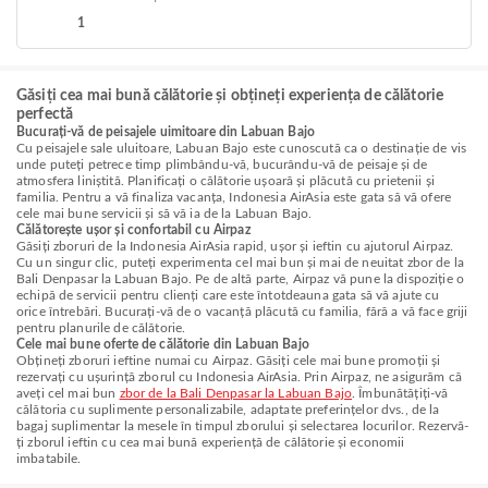
1
Găsiți cea mai bună călătorie și obțineți experiența de călătorie
perfectă
Bucurați-vă de peisajele uimitoare din Labuan Bajo
Cu peisajele sale uluitoare, Labuan Bajo este cunoscută ca o destinație de vis
unde puteți petrece timp plimbându-vă, bucurându-vă de peisaje și de
atmosfera liniștită. Planificați o călătorie ușoară și plăcută cu prietenii și
familia. Pentru a vă finaliza vacanța, Indonesia AirAsia este gata să vă ofere
cele mai bune servicii și să vă ia de la Labuan Bajo.
Călătorește ușor și confortabil cu Airpaz
Găsiți zboruri de la Indonesia AirAsia rapid, ușor și ieftin cu ajutorul Airpaz.
Cu un singur clic, puteți experimenta cel mai bun și mai de neuitat zbor de la
Bali Denpasar la Labuan Bajo. Pe de altă parte, Airpaz vă pune la dispoziție o
echipă de servicii pentru clienți care este întotdeauna gata să vă ajute cu
orice întrebări. Bucurați-vă de o vacanță plăcută cu familia, fără a vă face griji
pentru planurile de călătorie.
Cele mai bune oferte de călătorie din Labuan Bajo
Obțineți zboruri ieftine numai cu Airpaz. Găsiți cele mai bune promoții și
rezervați cu ușurință zborul cu Indonesia AirAsia. Prin Airpaz, ne asigurăm că
aveți cel mai bun
zbor de la Bali Denpasar la Labuan Bajo
. Îmbunătățiți-vă
călătoria cu suplimente personalizabile, adaptate preferințelor dvs., de la
bagaj suplimentar la mesele în timpul zborului și selectarea locurilor. Rezervă-
ți zborul ieftin cu cea mai bună experiență de călătorie și economii
imbatabile.