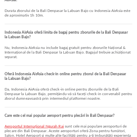
AirAsia?
Durata zborului de la Bali Denpasar la Labuan Bajo cu Indonesia AirAsia este
de aproximativ 1h 10m.
Indonesia AirAsia oferă limita de bagaj pentru zborurile de la Bali Denpasar
la Labuan Bajo?
Nu, Indonesia AirAsia nu include bagaj gratuit pentru zborurile Național &
Internațional de la Bali Denpasar la Labuan Bajo. Bagajul trebuie achiziționat
separat.
Oferă Indonesia AirAsia check-in online pentru zborul de la Bali Denpasar
la Labuan Bajo?
Da, Indonesia AirAsia oferă check-in online pentru zborurile de la Bali
Denpasar la Labuan Bajo, permițându-vă să faceți check-in convenabil pentru
zborul dumneavoastră prin intermediul platformei noastre.
Care este cel mai popular aeroport pentru plecări în Bali Denpasar?
Aeroportul Internațional Ngurah Rai
sunt cele mai populare aeroporturi de
plecare din Bali Denpasar. Aceste aeroporturi oferă Zona pentru fumători,
Salon, Hotel Aeroport și multe alte facilități pentru a-ți îmbunătăți experiența