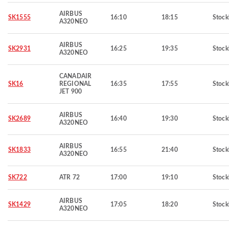
AIRBUS
SK1555
16:10
18:15
Stoc
A320NEO
AIRBUS
SK2931
16:25
19:35
Stoc
A320NEO
CANADAIR
SK16
REGIONAL
16:35
17:55
Stoc
JET 900
AIRBUS
SK2689
16:40
19:30
Stoc
A320NEO
AIRBUS
SK1833
16:55
21:40
Stoc
A320NEO
SK722
ATR 72
17:00
19:10
Stoc
AIRBUS
SK1429
17:05
18:20
Stoc
A320NEO