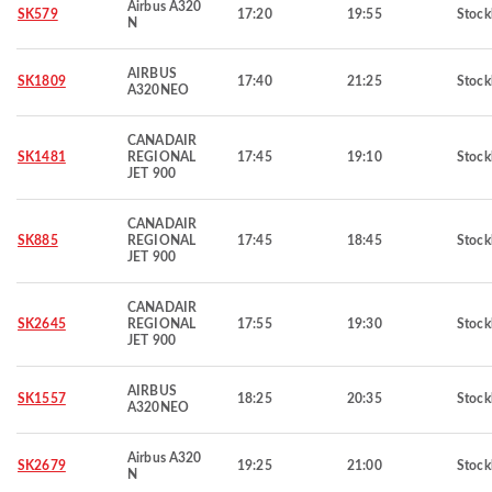
Airbus A320
SK579
17:20
19:55
Stoc
N
AIRBUS
SK1809
17:40
21:25
Stoc
A320NEO
CANADAIR
SK1481
REGIONAL
17:45
19:10
Stoc
JET 900
CANADAIR
SK885
REGIONAL
17:45
18:45
Stoc
JET 900
CANADAIR
SK2645
REGIONAL
17:55
19:30
Stoc
JET 900
AIRBUS
SK1557
18:25
20:35
Stoc
A320NEO
Airbus A320
SK2679
19:25
21:00
Stoc
N