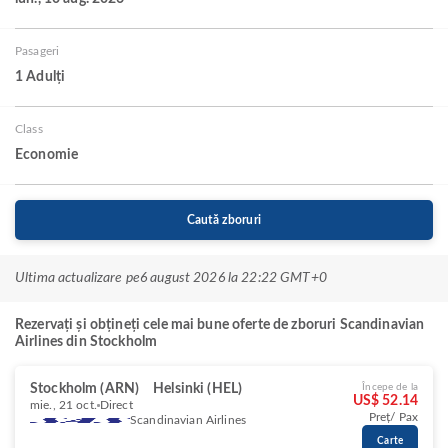
Pasageri
1 Adulți
Class
Economie
Caută zboruri
Ultima actualizare pe
6 august 2026 la 22:22 GMT+0
Rezervați și obțineți cele mai bune oferte de zboruri Scandinavian
Airlines din Stockholm
Stockholm (ARN)
Helsinki (HEL)
Începe de la
US$ 52.14
mie., 21 oct.
Direct
Preț/ Pax
Scandinavian Airlines
Carte