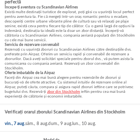
perfectă
Începe-ți aventura cu Scandinavian Airlines
Există multe destinații turistice de explorat, poți găsi cu ușurință locul perfect
pentru aventura ta. Fie că mergeți într-un oraș romantic pentru o evadare,
descoperiți centre urbane vibrante pline de cultură sau vă relaxați pe plaje
senine, există ceva pentru fiecare tip de călător. Cu o gamă largă de opțiuni la
îndemână, destinația ta ideală este la doar un zbor distanță. Începeți-vă
călătoria cu Scandinavian Airlines, compania aeriană populară din Stockholm
cu cele mai bune servicii.
Serviciu de rezervare convenabil
Rezervați cu ușurință zboruri cu Scandinavian Airlines către destinațiile dvs.
preferate prin Airpaz. Oferim un serviciu rapid și convenabil de rezervare a
zborurilor. Dacă aveți solicitări speciale pentru zborul dvs., vă putem asista la
comunicarea cu compania aeriană. Rezervați un zbor convenabil din
Stockholm.
Oferte imbatabile de la Airpaz
Faceți din Airpaz cea mai bună alegere pentru rezervările de zboruri și
bucurați-vă de oferte atractive. Cu sistemul intuitiv de rezervare online al
Airpaz, puteți căuta, compara și asigura rapid zboruri ieftine care se potrivesc
bugetului dvs. Rezervă-ți
zbor din Stockholm
ieftin pentru cea mai bună
experiență de călătorie și economii imbatabile.
Verificați orarul zborului Scandinavian Airlines din Stockholm
vin., 7 aug.
sâm., 8 aug.
dum., 9 aug.
lun., 10 aug.