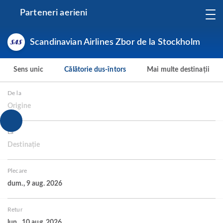
Parteneri aerieni
Scandinavian Airlines Zbor de la Stockholm
Sens unic
Călătorie dus-întors
Mai multe destinații
De la
Origine
La
Destinație
Plecare
dum., 9 aug. 2026
Retur
lun., 10 aug. 2026