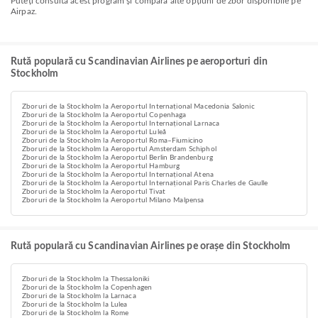
Puteți consulta acest program și compara alte opțiuni de zbor disponibile pe
Airpaz.
Rută populară cu Scandinavian Airlines pe aeroporturi din
Stockholm
Zboruri de la Stockholm la Aeroportul Internațional Macedonia Salonic
Zboruri de la Stockholm la Aeroportul Copenhaga
Zboruri de la Stockholm la Aeroportul Internațional Larnaca
Zboruri de la Stockholm la Aeroportul Luleå
Zboruri de la Stockholm la Aeroportul Roma–Fiumicino
Zboruri de la Stockholm la Aeroportul Amsterdam Schiphol
Zboruri de la Stockholm la Aeroportul Berlin Brandenburg
Zboruri de la Stockholm la Aeroportul Hamburg
Zboruri de la Stockholm la Aeroportul Internațional Atena
Zboruri de la Stockholm la Aeroportul Internațional Paris Charles de Gaulle
Zboruri de la Stockholm la Aeroportul Tivat
Zboruri de la Stockholm la Aeroportul Milano Malpensa
Rută populară cu Scandinavian Airlines pe orașe din Stockholm
Zboruri de la Stockholm la Thessaloniki
Zboruri de la Stockholm la Copenhagen
Zboruri de la Stockholm la Larnaca
Zboruri de la Stockholm la Lulea
Zboruri de la Stockholm la Rome