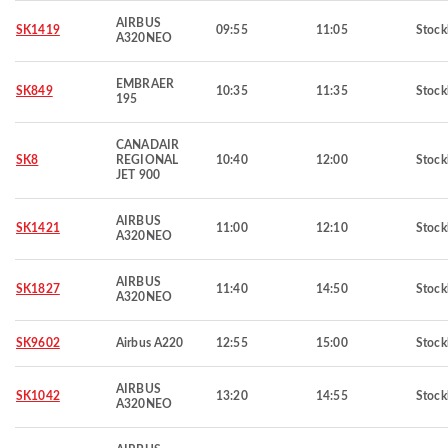
AIRBUS
SK1419
09:55
11:05
Stoc
A320NEO
EMBRAER
SK849
10:35
11:35
Stoc
195
CANADAIR
SK8
REGIONAL
10:40
12:00
Stoc
JET 900
AIRBUS
SK1421
11:00
12:10
Stoc
A320NEO
AIRBUS
SK1827
11:40
14:50
Stoc
A320NEO
SK9602
Airbus A220
12:55
15:00
Stoc
AIRBUS
SK1042
13:20
14:55
Stoc
A320NEO