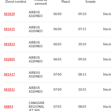
Model de
Zborul numărul.
Pleacă
Sosește
aeronavă
AIRBUS
SK1829
06:00
09:10
Stoc
A320NEO
AIRBUS
SK1415
06:00
07:15
Stoc
A320NEO
AIRBUS
SK1853
06:05
10:10
Stoc
A320NEO
AIRBUS
SK2805
06:05
09:50
Stoc
A320NEO
AIRBUS
SK1417
07:00
08:15
Stoc
A320NEO
AIRBUS
SK1811
07:00
10:35
Stoc
A320NEO
CANADAIR
SK843
REGIONAL
07:05
08:05
Stoc
JET 900