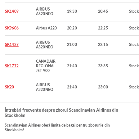
AIRBUS
SK1409
19:30
20:45
Stoc
A320NEO
SK9606
Airbus A220
20:20
22:25
Stoc
AIRBUS
SK1427
21:00
22:15
Stoc
A320NEO
CANADAIR
SK1772
REGIONAL
21:40
23:35
Stoc
JET 900
AIRBUS
SK20
21:40
23:00
Stoc
A320NEO
Întrebări frecvente despre zborul Scandinavian Airlines din
Stockholm
Scandinavian Airlines oferă limita de bagaj pentru zborurile din
Stockholm?