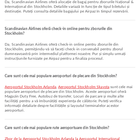
Da, Scandinavian Airlines oferă alocație de bagaj pentru zborurile Național &
Internațional din Stockholm. Detaliile variază în funcție de tipul biletului și
destinație. Puteți consulta detaliile bagajului pe Airpaz în timpul rezervării.
Scandinavian Airlines oferă check-in online pentru zborurile din
Stockholm?
Da, Scandinavian Airlines oferă check-in online pentru zborurile din
Stockholm, permițându-vă să faceți check-in convenabil pentru zborul
dumneavoastră prin intermediul platformei noastre. Pur și simplu urmați
instrucțiunile furnizate pe Airpaz pentru a finaliza procesul.
Care sunt cele mai populare aeroporturi de plecare din Stockholm?
Aeroportul Stockholm Arlanda
,
Aeroportul Stockholm Skavsta
sunt cele mai
populare aeroporturi de plecare din Stockholm. Aceste aeroporturi oferă
Magazin Duty Free, Autobuz de transfer, Locuri de parcare și multe alte
facilități pentru a vă îmbunătăți experiența de călătorie. Puteți verifica
informații detaliate despre facilitățile și layoutul terminalelor acestor
aeroporturi.
Care sunt cele mai populare rute aeroportuare din Stockholm?
zbor de la Aeroportul Stockholm Arlanda la Aeroportul Internațional