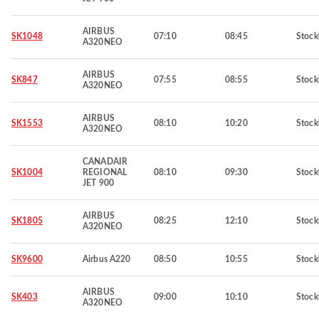
AIRBUS
SK1048
07:10
08:45
Stoc
A320NEO
AIRBUS
SK847
07:55
08:55
Stoc
A320NEO
AIRBUS
SK1553
08:10
10:20
Stoc
A320NEO
CANADAIR
SK1004
REGIONAL
08:10
09:30
Stoc
JET 900
AIRBUS
SK1805
08:25
12:10
Stoc
A320NEO
SK9600
Airbus A220
08:50
10:55
Stoc
AIRBUS
SK403
09:00
10:10
Stoc
A320NEO