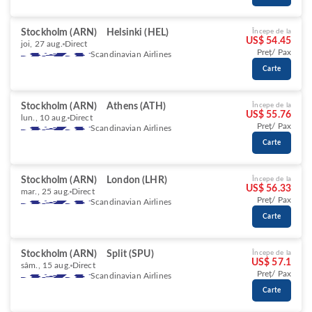
Stockholm (ARN)
Helsinki (HEL)
Începe de la
US$ 54.45
joi, 27 aug.
Direct
Preț/ Pax
Scandinavian Airlines
Carte
Stockholm (ARN)
Athens (ATH)
Începe de la
US$ 55.76
lun., 10 aug.
Direct
Preț/ Pax
Scandinavian Airlines
Carte
Stockholm (ARN)
London (LHR)
Începe de la
US$ 56.33
mar., 25 aug.
Direct
Preț/ Pax
Scandinavian Airlines
Carte
Stockholm (ARN)
Split (SPU)
Începe de la
US$ 57.1
sâm., 15 aug.
Direct
Preț/ Pax
Scandinavian Airlines
Carte