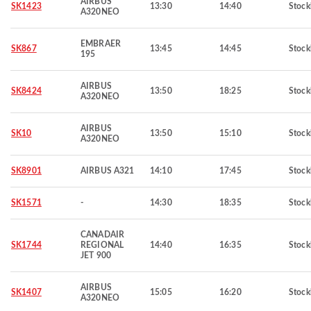
AIRBUS
SK1423
13:30
14:40
Stoc
A320NEO
EMBRAER
SK867
13:45
14:45
Stoc
195
AIRBUS
SK8424
13:50
18:25
Stoc
A320NEO
AIRBUS
SK10
13:50
15:10
Stoc
A320NEO
SK8901
AIRBUS A321
14:10
17:45
Stoc
SK1571
-
14:30
18:35
Stoc
CANADAIR
SK1744
REGIONAL
14:40
16:35
Stoc
JET 900
AIRBUS
SK1407
15:05
16:20
Stoc
A320NEO