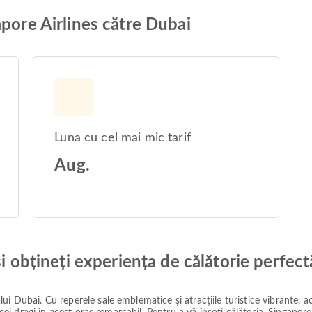
apore Airlines către Dubai
Luna cu cel mai mic tarif
Aug.
și obțineți experiența de călătorie perfect
ui Dubai. Cu reperele sale emblematice și atracțiile turistice vibrante, 