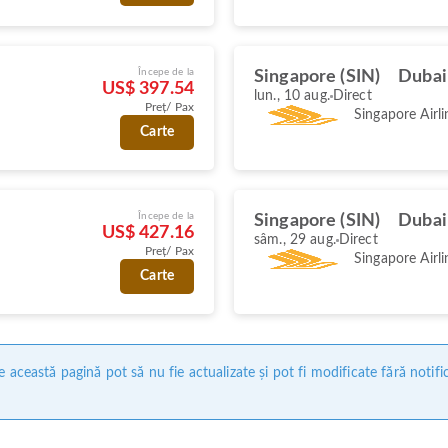
Începe de la
Singapore (SIN)
Dubai
US$ 397.54
lun., 10 aug.
Direct
Preț/ Pax
Singapore Airli
Carte
Începe de la
Singapore (SIN)
Dubai
US$ 427.16
sâm., 29 aug.
Direct
Preț/ Pax
Singapore Airli
Carte
 această pagină pot să nu fie actualizate și pot fi modificate fără notifi