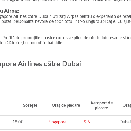
e cei dragi în acest oraș remarcabil. Pentru a vă însoți călătoria, Singapor
u Airpaz
ngapore Airlines către Dubai? Utilizați Airpaz pentru o experiență de reze
ă puteți personaliza nevoile de zbor, totul într-o singură aplicație. Cu aj
. Profită de promoțiile noastre exclusive pline de oferte interesante și î
de călătorie și economii imbatabile.
gapore Airlines către Dubai
Aeroport de
ă
Sosește
Oraș de plecare
Oraș
plecare
18:00
Singapore
SIN
Dubai