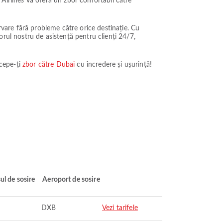
e Airlines vă oferă un zbor confortabil către
rvare fără probleme către orice destinație. Cu
utorul nostru de asistență pentru clienți 24/7,
ncepe-ți
zbor către Dubai
cu încredere și ușurință!
ul de sosire
Aeroport de sosire
DXB
Vezi tarifele