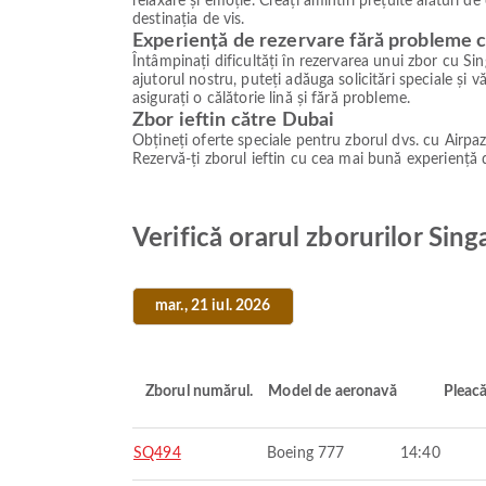
relaxare și emoție. Creați amintiri prețuite alături d
destinația de vis.
Experiență de rezervare fără probleme c
Întâmpinați dificultăți în rezervarea unui zbor cu Si
ajutorul nostru, puteți adăuga solicitări speciale și v
asigurați o călătorie lină și fără probleme.
Zbor ieftin către Dubai
Obțineți oferte speciale pentru zborul dvs. cu Airpaz
Rezervă-ți zborul ieftin cu cea mai bună experiență 
Verifică orarul zborurilor Sin
mar., 21 iul. 2026
Zborul numărul.
Model de aeronavă
Pleac
SQ494
Boeing 777
14:40