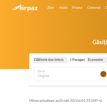
Zbor
Hotel
Promo
Comenzi
O
Găsiț
Călătorie dus-întors
Economie
1 Pasageri
De la
Ultima actualizare pe
20 iulie 2026 la 01:33 GMT+0