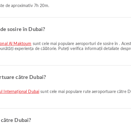
este de aproximativ 7h 20m.
de sosire în Dubai?
țional Al Maktoum
sunt cele mai populare aeroporturi de sosire în . Aces
bunătăți experiența de călătorie. Puteți verifica informații detaliate despre
rtuare către Dubai?
ul Internațional Dubai
sunt cele mai populare rute aeroportuare către D
 către Dubai?