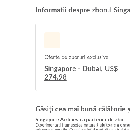
Informații despre zborul Sing
Oferte de zboruri exclusive
Singapore - Dubai, US$
274.98
Găsiți cea mai bună călătorie 
Singapore Airlines ca partener de zbor
Experimentați frumusețea naturală uluitoare a orașul