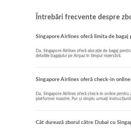
Întrebări frecvente despre zb
Singapore Airlines oferă limita de bagaj
Da, Singapore Airlines oferă alocație de bagaj pentru zborurile Național & Internațional către Dubai. Detaliile variază în funcție de tipul biletului și destinație. Puteți consulta
detaliile bagajului pe Airpaz în timpul rezervării.
Singapore Airlines oferă check-in online
Da, Singapore Airlines oferă check-in online pentru zborurile către Dubai, permițându-vă să faceți check-in convenabil pentru zborul dumneavoastră prin intermediul
platformei noastre. Pur și simplu urmați instrucțiunil
Cât durează zborul către Dubai cu Singa