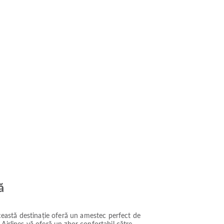
ă
această destinație oferă un amestec perfect de