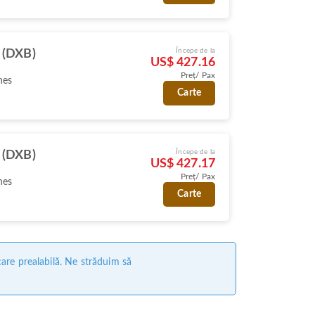
Începe de la
 (DXB)
US$ 427.16
Preț/ Pax
nes
Carte
Începe de la
 (DXB)
US$ 427.17
Preț/ Pax
nes
Carte
care prealabilă. Ne străduim să