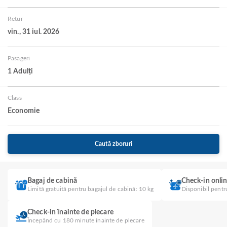
Retur
vin., 31 iul. 2026
Pasageri
1 Adulți
Class
Economie
Caută zboruri
Bagaj de cabină
Check-in onli
Limită gratuită pentru bagajul de cabină: 10 kg
Disponibil pentr
Check-in înainte de plecare
Începând cu 180 minute înainte de plecare