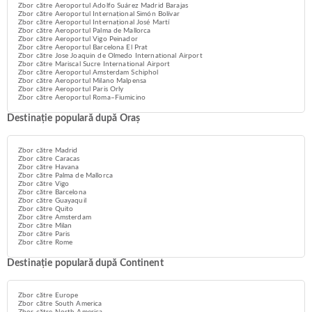
Zbor către Aeroportul Adolfo Suárez Madrid Barajas
Zbor către Aeroportul Internațional Simón Bolívar
Zbor către Aeroportul Internațional José Martí
Zbor către Aeroportul Palma de Mallorca
Zbor către Aeroportul Vigo Peinador
Zbor către Aeroportul Barcelona El Prat
Zbor către Jose Joaquin de Olmedo International Airport
Zbor către Mariscal Sucre International Airport
Zbor către Aeroportul Amsterdam Schiphol
Zbor către Aeroportul Milano Malpensa
Zbor către Aeroportul Paris Orly
Zbor către Aeroportul Roma–Fiumicino
Destinație populară după Oraș
Zbor către Madrid
Zbor către Caracas
Zbor către Havana
Zbor către Palma de Mallorca
Zbor către Vigo
Zbor către Barcelona
Zbor către Guayaquil
Zbor către Quito
Zbor către Amsterdam
Zbor către Milan
Zbor către Paris
Zbor către Rome
Destinație populară după Continent
Zbor către Europe
Zbor către South America