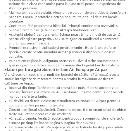
tarifare de la clasa economică până la clasa întâi pentru o experiență de
zbor mai premium.
Mai multe metode de plată: Alege dintre carduri de credit/debit, transferuri
bancare, PayPal, portofele electronice și multe opțiuni de plată locale
populare.
Confirmare fără probleme a biletului: Primești confirmarea rezervării și
biletul direct în căsuța ta de e-mail după finalizarea plății.
Asistență globală pentru clienți: Echipa noastră multilingvă de asistență
pentru clienți este pregătită 24/7 să te ajute cu modificări ale rezervării,
anulări sau orice întrebări.
Promoții exclusive în aplicație și pentru membri: Bucură-te de oferte
speciale create pentru membrii Airpaz și reduceri disponibile doar în
aplicație.
Valoare excepțională: Asigurăm oferte exclusive și tarife promoționale
speciale pentru a te lăsa să obții maximum din bugetul tău de călătorie.
Sfaturi pentru a găsi zboruri ieftine Air Europa pe Airpaz
Vrei să economisești și mai mult din bugetul de călătorie? Urmează aceste
sfaturi inteligente de rezervare pentru a profita la maximum de fiecare
călătorie pe Airpaz:
Rezervă din timp: Tarifele tind să crească pe măsură ce se apropie ziua
plecării. Încearcă să rezervi cu 4–8 săptămâni înainte pentru a obține cele
mai bune oferte și tarife.
Fii flexibil cu datele: Folosește vizualizarea calendarului Airpaz pentru a
compara tarifele pe mai multe date.
Zboară la mijlocul săptămânii: Zborurile de marți și miercuri oferă de obicei
tarife mai ieftine decât cele de weekend.
Vânează promoții: Verifică regulat pentru coduri promoționale și oferte Air
Europa pe timp limitat pe pagina și pagina de pe Airpaz.
Evită sezoanele de vârf: Vacanțele școlare, sărbătorile legale și perioadele