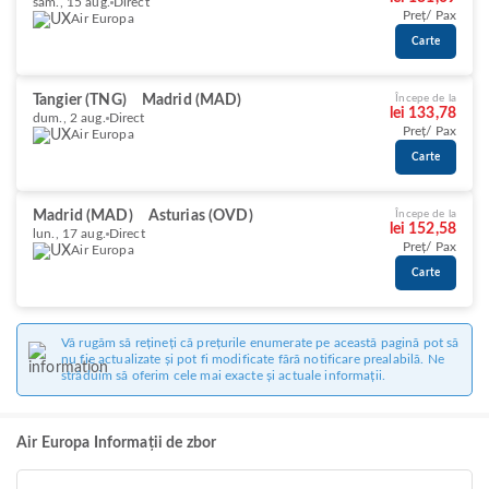
sâm., 15 aug.
Direct
Preț/ Pax
Air Europa
Carte
Tangier (TNG)
Madrid (MAD)
Începe de la
lei 133,78
dum., 2 aug.
Direct
Preț/ Pax
Air Europa
Carte
Madrid (MAD)
Asturias (OVD)
Începe de la
lei 152,58
lun., 17 aug.
Direct
Preț/ Pax
Air Europa
Carte
Vă rugăm să rețineți că prețurile enumerate pe această pagină pot să
nu fie actualizate și pot fi modificate fără notificare prealabilă. Ne
străduim să oferim cele mai exacte și actuale informații.
Air Europa Informații de zbor