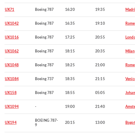
UX71
Boeing 787
16:20
19:35
Madr
UX1042
Boeing 787
16:35
19:10
Rome
UX1016
Boeing 787
17:25
20:55
Lond
UX1062
Boeing 787
18:15
20:35
Milan
UX1048
Boeing 787
18:25
21:00
Rome
UX1084
Boeing 737
18:35
21:15
Venic
UX158
Boeing 787
18:55
05:05
Johan
UX1094
-
19:00
21:40
Amst
BOEING 787-
UX194
20:15
13:00
Bogo
9