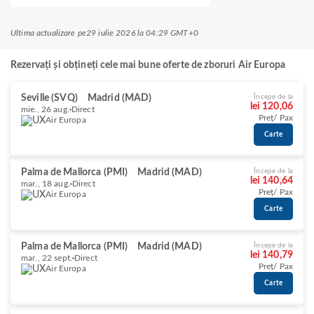
Ultima actualizare pe
29 iulie 2026 la 04:29 GMT+0
Rezervați și obțineți cele mai bune oferte de zboruri Air Europa
Seville (SVQ)
Madrid (MAD)
Începe de la
lei 120,06
mie., 26 aug.
Direct
Preț/ Pax
Air Europa
Carte
Palma de Mallorca (PMI)
Madrid (MAD)
Începe de la
lei 140,64
mar., 18 aug.
Direct
Preț/ Pax
Air Europa
Carte
Palma de Mallorca (PMI)
Madrid (MAD)
Începe de la
lei 140,79
mar., 22 sept.
Direct
Preț/ Pax
Air Europa
Carte