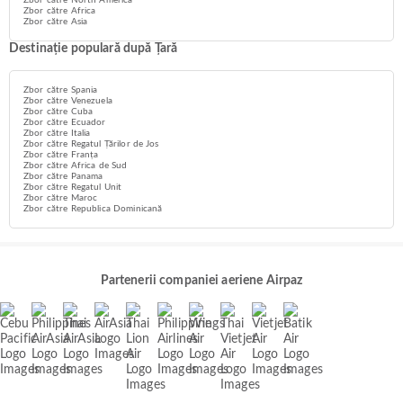
Zbor către North America
Zbor către Africa
Zbor către Asia
Destinație populară după Țară
Zbor către Spania
Zbor către Venezuela
Zbor către Cuba
Zbor către Ecuador
Zbor către Italia
Zbor către Regatul Țărilor de Jos
Zbor către Franța
Zbor către Africa de Sud
Zbor către Panama
Zbor către Regatul Unit
Zbor către Maroc
Zbor către Republica Dominicană
Partenerii companiei aeriene Airpaz