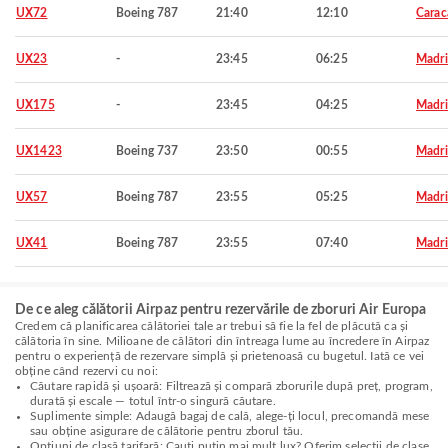
UX72
Boeing 787
21:40
12:10
Carac
UX23
-
23:45
06:25
Madr
UX175
-
23:45
04:25
Madr
UX1423
Boeing 737
23:50
00:55
Madr
UX57
Boeing 787
23:55
05:25
Madr
UX41
Boeing 787
23:55
07:40
Madr
De ce aleg călătorii Airpaz pentru rezervările de zboruri Air Europa
Credem că planificarea călătoriei tale ar trebui să fie la fel de plăcută ca și
călătoria în sine. Milioane de călători din întreaga lume au încredere în Airpaz
pentru o experiență de rezervare simplă și prietenoasă cu bugetul. Iată ce vei
obține când rezervi cu noi:
Căutare rapidă și ușoară: Filtrează și compară zborurile după preț, program,
durată și escale — totul într-o singură căutare.
Suplimente simple: Adaugă bagaj de cală, alege-ți locul, precomandă mese
sau obține asigurare de călătorie pentru zborul tău.
Opțiuni de clasă tarifară: Cauți puțin mai mult lux? Oferim selecții de clase