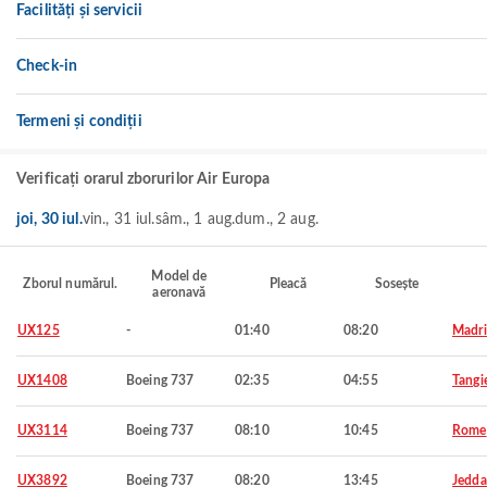
Facilități și servicii
Check-in
Termeni și condiții
Verificați orarul zborurilor Air Europa
joi, 30 iul.
vin., 31 iul.
sâm., 1 aug.
dum., 2 aug.
Model de
Zborul numărul.
Pleacă
Sosește
aeronavă
UX125
-
01:40
08:20
Madr
UX1408
Boeing 737
02:35
04:55
Tangi
UX3114
Boeing 737
08:10
10:45
Rome
UX3892
Boeing 737
08:20
13:45
Jedd