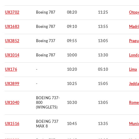
UX3702
Boeing 787
08:20
11:25
Otop
UX1683
Boeing 787
09:10
13:55
Madr
UX3852
Boeing 737
09:55
13:05
Pragu
UX1014
Boeing 787
10:00
13:30
Lond
UX176
-
10:20
05:10
Lima
UX3899
-
10:25
15:05
Jedd
BOEING 737-
UX1040
800
10:30
13:05
Rome
(WINGLETS)
BOEING 737
UX1516
10:45
13:35
Muni
MAX 8