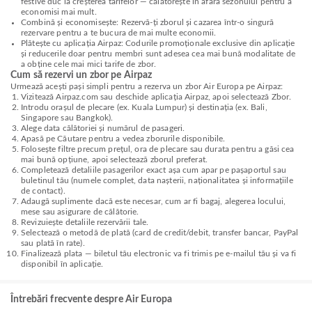
festive duc la creșterea tarifelor — călătorește în afara sezonului pentru a
economisi mai mult.
Combină și economisește: Rezervă-ți zborul și cazarea într-o singură
rezervare pentru a te bucura de mai multe economii.
Plătește cu aplicația Airpaz: Codurile promoționale exclusive din aplicație
și reducerile doar pentru membri sunt adesea cea mai bună modalitate de
a obține cele mai mici tarife de zbor.
Cum să rezervi un zbor pe Airpaz
Urmează acești pași simpli pentru a rezerva un zbor Air Europa pe Airpaz:
Vizitează Airpaz.com sau deschide aplicația Airpaz, apoi selectează Zbor.
Introdu orașul de plecare (ex. Kuala Lumpur) și destinația (ex. Bali,
Singapore sau Bangkok).
Alege data călătoriei și numărul de pasageri.
Apasă pe Căutare pentru a vedea zborurile disponibile.
Folosește filtre precum prețul, ora de plecare sau durata pentru a găsi cea
mai bună opțiune, apoi selectează zborul preferat.
Completează detaliile pasagerilor exact așa cum apar pe pașaportul sau
buletinul tău (numele complet, data nașterii, naționalitatea și informațiile
de contact).
Adaugă suplimente dacă este necesar, cum ar fi bagaj, alegerea locului,
mese sau asigurare de călătorie.
Revizuiește detaliile rezervării tale.
Selectează o metodă de plată (card de credit/debit, transfer bancar, PayPal
sau plată în rate).
Finalizează plata — biletul tău electronic va fi trimis pe e-mailul tău și va fi
disponibil în aplicație.
Întrebări frecvente despre Air Europa