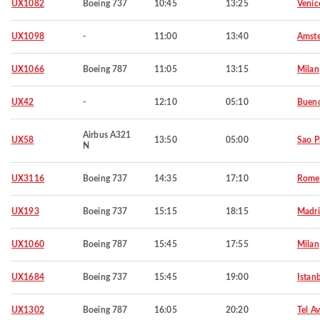
UX1082
Boeing 737
10:45
13:25
Venic
UX1098
-
11:00
13:40
Amst
UX1066
Boeing 787
11:05
13:15
Milan
UX42
-
12:10
05:10
Bueno
Airbus A321
UX58
13:50
05:00
Sao P
N
UX3116
Boeing 737
14:35
17:10
Rome
UX193
Boeing 737
15:15
18:15
Madr
UX1060
Boeing 787
15:45
17:55
Milan
UX1684
Boeing 737
15:45
19:00
Istan
UX1302
Boeing 787
16:05
20:20
Tel Av