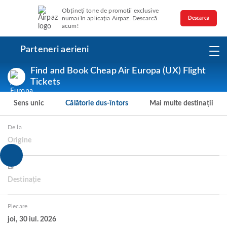
Obțineți tone de promoții exclusive
numai în aplicația Airpaz. Descarcă
Descarca
acum!
Parteneri aerieni
Find and Book Cheap Air Europa (UX) Flight
Tickets
Sens unic
Călătorie dus-întors
Mai multe destinații
De la
Origine
La
Destinație
Plecare
joi, 30 iul. 2026