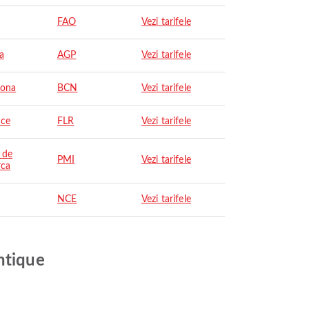
FAO
Vezi tarifele
a
AGP
Vezi tarifele
lona
BCN
Vezi tarifele
nce
FLR
Vezi tarifele
 de
PMI
Vezi tarifele
rca
NCE
Vezi tarifele
ntique