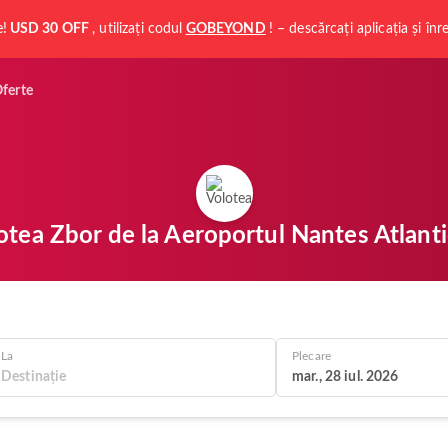
e!
USD 30 OFF
, utilizați codul
GOBEYOND
! – descărcați aplicația și în
ferte
otea Zbor de la Aeroportul Nantes Atlant
La
Plecare
mar., 28 iul. 2026