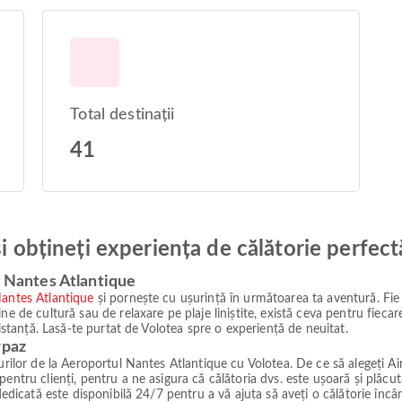
Total destinații
41
și obțineți experiența de călătorie perfect
l Nantes Atlantique
antes Atlantique
și pornește cu ușurință în următoarea ta aventură. Fie
e de cultură sau de relaxare pe plaje liniștite, există ceva pentru fiecar
distanță. Lasă-te purtat de Volotea spre o experiență de neuitat.
rpaz
rurilor de la Aeroportul Nantes Atlantique cu Volotea. De ce să alegeți A
ntru clienți, pentru a ne asigura că călătoria dvs. este ușoară și plăcută
dedicată este disponibilă 24/7 pentru a vă ajuta să aveți o călătorie încâ