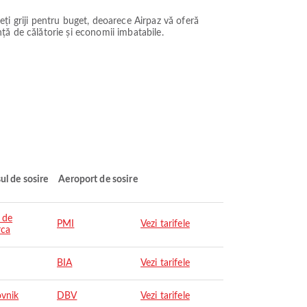
ceți griji pentru buget, deoarece Airpaz vă oferă
ță de călătorie și economii imbatabile.
ul de sosire
Aeroport de sosire
 de
PMI
Vezi tarifele
rca
BIA
Vezi tarifele
vnik
DBV
Vezi tarifele