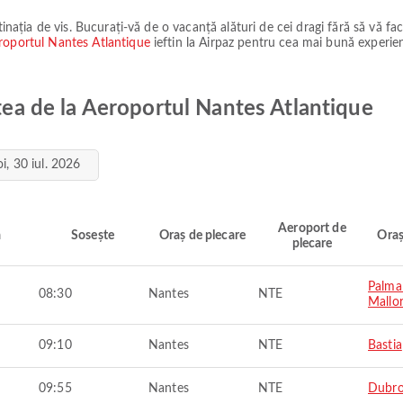
tinația de vis. Bucurați-vă de o vacanță alături de cei dragi fără să vă fa
roportul Nantes Atlantique
ieftin la Airpaz pentru cea mai bună experien
otea de la Aeroportul Nantes Atlantique
oi, 30 iul. 2026
Aeroport de
ă
Sosește
Oraș de plecare
Oraș
plecare
Palma
08:30
Nantes
NTE
Mallo
09:10
Nantes
NTE
Bastia
09:55
Nantes
NTE
Dubro