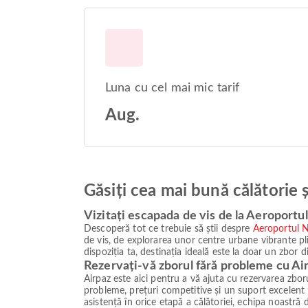
Luna cu cel mai mic tarif
Aug.
Găsiți cea mai bună călătorie 
Vizitați escapada de vis de la Aeroportu
Descoperă tot ce trebuie să știi despre
Aeroportul N
de vis, de explorarea unor centre urbane vibrante plin
dispoziția ta, destinația ideală este la doar un zbor 
Rezervați-vă zborul fără probleme cu Ai
Airpaz este aici pentru a vă ajuta cu rezervarea zbo
probleme, prețuri competitive și un suport excelent pe
asistență în orice etapă a călătoriei, echipa noastră 