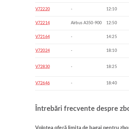
V72220
-
12:10
V72214
Airbus A350-900
12:50
V72164
-
14:25
V72024
-
18:10
V72830
-
18:25
V72646
-
18:40
Întrebări frecvente despre zb
Volotea oferă limita de bagaj pentru zbo