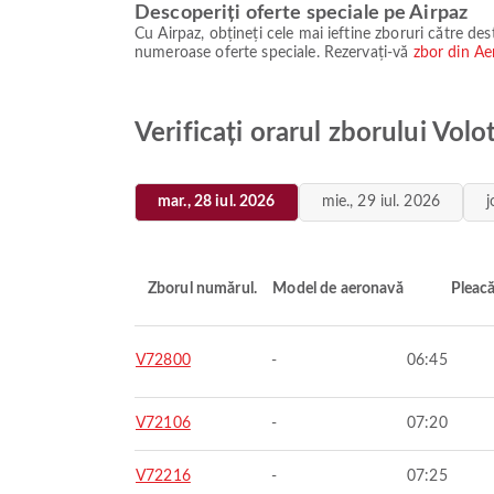
Descoperiți oferte speciale pe Airpaz
Cu Airpaz, obțineți cele mai ieftine zboruri către des
numeroase oferte speciale. Rezervați-vă
zbor din Ae
Verificați orarul zborului Vol
mar., 28 iul. 2026
mie., 29 iul. 2026
j
Zborul numărul.
Model de aeronavă
Pleac
V72800
-
06:45
V72106
-
07:20
V72216
-
07:25