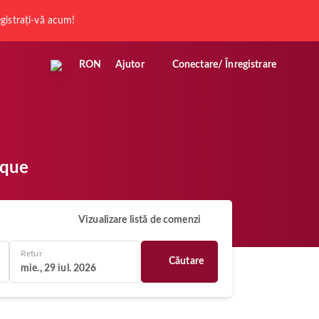
registrați-vă acum!
RON
Ajutor
Conectare/ Înregistrare
ique
Vizualizare listă de comenzi
Retur
Căutare
mie., 29 iul. 2026