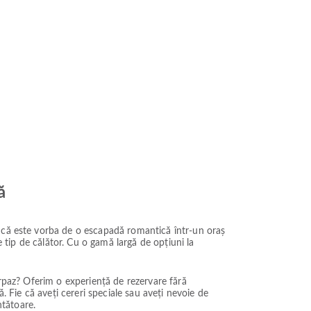
ă
 că este vorba de o escapadă romantică într-un oraș
e tip de călător. Cu o gamă largă de opțiuni la
irpaz? Oferim o experiență de rezervare fără
. Fie că aveți cereri speciale sau aveți nevoie de
ntătoare.