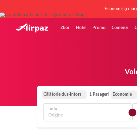
Economisiți mar
Zbor
Hotel
Promo
Comenzi
O
Vol
Călătorie dus-întors
Economie
1 Pasageri
De la