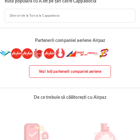
Rută populară cu AJet pe țări către Cappadocia
Zboruri de la Turcia la Cappadocia
Partenerii companiei aeriene Airpaz
Vezi toți partenerii companiei aeriene
De ce trebuie să călătorești cu Airpaz