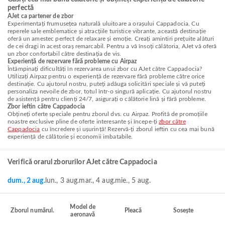
perfectă
AJet ca partener de zbor
Experimentați frumusețea naturală uluitoare a orașului Cappadocia. Cu
reperele sale emblematice și atracțiile turistice vibrante, această destinație
oferă un amestec perfect de relaxare și emoție. Creați amintiri prețuite alături
de cei dragi în acest oraș remarcabil. Pentru a vă însoți călătoria, AJet vă oferă
un zbor confortabil către destinația de vis.
Experiență de rezervare fără probleme cu Airpaz
Întâmpinați dificultăți în rezervarea unui zbor cu AJet către Cappadocia?
Utilizați Airpaz pentru o experiență de rezervare fără probleme către orice
destinație. Cu ajutorul nostru, puteți adăuga solicitări speciale și vă puteți
personaliza nevoile de zbor, totul într-o singură aplicație. Cu ajutorul nostru
de asistență pentru clienți 24/7, asigurați o călătorie lină și fără probleme.
Zbor ieftin către Cappadocia
Obțineți oferte speciale pentru zborul dvs. cu Airpaz. Profită de promoțiile
noastre exclusive pline de oferte interesante și începe-ți
zbor către
Cappadocia
cu încredere și ușurință! Rezervă-ți zborul ieftin cu cea mai bună
experiență de călătorie și economii imbatabile.
Verifică orarul zborurilor AJet către Cappadocia
dum., 2 aug.
lun., 3 aug.
mar., 4 aug.
mie., 5 aug.
Model de
Zborul numărul.
Pleacă
Sosește
aeronavă