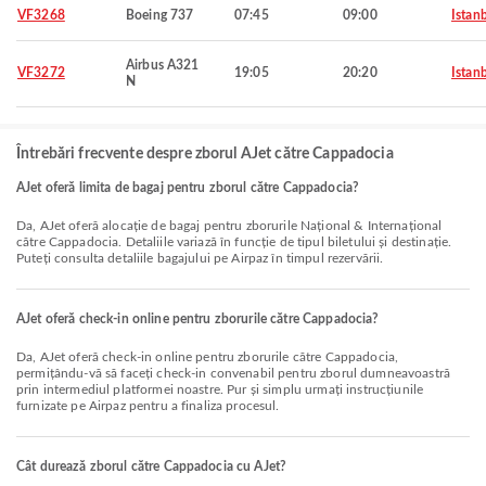
VF3268
Boeing 737
07:45
09:00
Istan
Airbus A321
VF3272
19:05
20:20
Istan
N
Întrebări frecvente despre zborul AJet către Cappadocia
AJet oferă limita de bagaj pentru zborul către Cappadocia?
Da, AJet oferă alocație de bagaj pentru zborurile Național & Internațional
către Cappadocia. Detaliile variază în funcție de tipul biletului și destinație.
Puteți consulta detaliile bagajului pe Airpaz în timpul rezervării.
AJet oferă check-in online pentru zborurile către Cappadocia?
Da, AJet oferă check-in online pentru zborurile către Cappadocia,
permițându-vă să faceți check-in convenabil pentru zborul dumneavoastră
prin intermediul platformei noastre. Pur și simplu urmați instrucțiunile
furnizate pe Airpaz pentru a finaliza procesul.
Cât durează zborul către Cappadocia cu AJet?