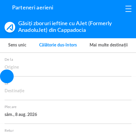
Parteneri aerieni
Găsiți zboruri ieftine cu AJet (Formerly
AnadoluJet) din Cappadocia
Sens unic
Călătorie dus-întors
Mai multe destinații
De la
Origine
La
Destinație
Plecare
sâm., 8 aug. 2026
Retur