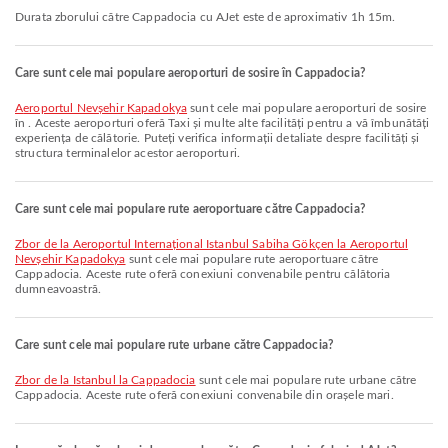
Durata zborului către Cappadocia cu AJet este de aproximativ 1h 15m.
Care sunt cele mai populare aeroporturi de sosire în Cappadocia?
Aeroportul Nevşehir Kapadokya
sunt cele mai populare aeroporturi de sosire
în . Aceste aeroporturi oferă Taxi și multe alte facilități pentru a vă îmbunătăți
experiența de călătorie. Puteți verifica informații detaliate despre facilități și
structura terminalelor acestor aeroporturi.
Care sunt cele mai populare rute aeroportuare către Cappadocia?
zbor de la Aeroportul Internațional Istanbul Sabiha Gökçen la Aeroportul
Nevşehir Kapadokya
sunt cele mai populare rute aeroportuare către
Cappadocia. Aceste rute oferă conexiuni convenabile pentru călătoria
dumneavoastră.
Care sunt cele mai populare rute urbane către Cappadocia?
zbor de la Istanbul la Cappadocia
sunt cele mai populare rute urbane către
Cappadocia. Aceste rute oferă conexiuni convenabile din orașele mari.