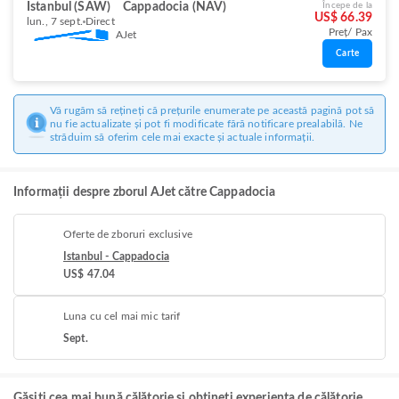
Istanbul (SAW)
Cappadocia (NAV)
Începe de la
US$ 66.39
lun., 7 sept.
Direct
Preț/ Pax
AJet
Carte
Vă rugăm să rețineți că prețurile enumerate pe această pagină pot să
nu fie actualizate și pot fi modificate fără notificare prealabilă. Ne
străduim să oferim cele mai exacte și actuale informații.
Informații despre zborul AJet către Cappadocia
Oferte de zboruri exclusive
Istanbul - Cappadocia
US$ 47.04
Luna cu cel mai mic tarif
Sept.
Găsiți cea mai bună călătorie și obțineți experiența de călătorie