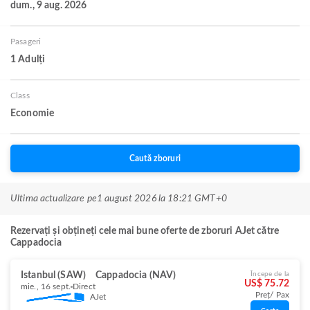
dum., 9 aug. 2026
Pasageri
1 Adulți
Class
Economie
Caută zboruri
Ultima actualizare pe
1 august 2026 la 18:21 GMT+0
Rezervați și obțineți cele mai bune oferte de zboruri AJet către
Cappadocia
Istanbul (SAW)
Cappadocia (NAV)
Începe de la
US$ 75.72
mie., 16 sept.
Direct
Preț/ Pax
AJet