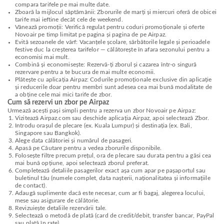
compara tarifele pe mai multe date.
Zboară la mijlocul săptămânii: Zborurile de marți și miercuri oferă de obicei
tarife mai ieftine decât cele de weekend.
Vânează promoții: Verifică regulat pentru coduri promoționale și oferte
Novoair pe timp limitat pe pagina și pagina de pe Airpaz.
Evită sezoanele de vârf: Vacanțele școlare, sărbătorile legale și perioadele
festive duc la creșterea tarifelor — călătorește în afara sezonului pentru a
economisi mai mult.
Combină și economisește: Rezervă-ți zborul și cazarea într-o singură
rezervare pentru a te bucura de mai multe economii.
Plătește cu aplicația Airpaz: Codurile promoționale exclusive din aplicație
și reducerile doar pentru membri sunt adesea cea mai bună modalitate de
a obține cele mai mici tarife de zbor.
Cum să rezervi un zbor pe Airpaz
Urmează acești pași simpli pentru a rezerva un zbor Novoair pe Airpaz:
Vizitează Airpaz.com sau deschide aplicația Airpaz, apoi selectează Zbor.
Introdu orașul de plecare (ex. Kuala Lumpur) și destinația (ex. Bali,
Singapore sau Bangkok).
Alege data călătoriei și numărul de pasageri.
Apasă pe Căutare pentru a vedea zborurile disponibile.
Folosește filtre precum prețul, ora de plecare sau durata pentru a găsi cea
mai bună opțiune, apoi selectează zborul preferat.
Completează detaliile pasagerilor exact așa cum apar pe pașaportul sau
buletinul tău (numele complet, data nașterii, naționalitatea și informațiile
de contact).
Adaugă suplimente dacă este necesar, cum ar fi bagaj, alegerea locului,
mese sau asigurare de călătorie.
Revizuiește detaliile rezervării tale.
Selectează o metodă de plată (card de credit/debit, transfer bancar, PayPal
sau plată în rate).