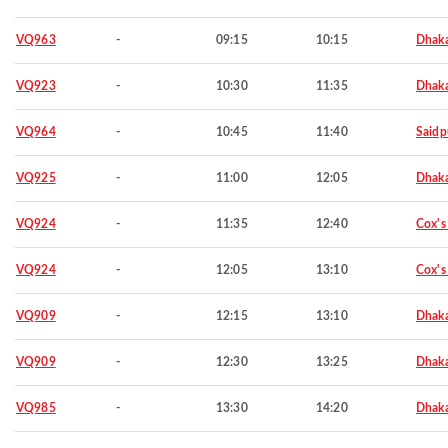
VQ963
-
09:15
10:15
Dhak
VQ923
-
10:30
11:35
Dhak
VQ964
-
10:45
11:40
Saidp
VQ925
-
11:00
12:05
Dhak
VQ924
-
11:35
12:40
Cox's
VQ924
-
12:05
13:10
Cox's
VQ909
-
12:15
13:10
Dhak
VQ909
-
12:30
13:25
Dhak
VQ985
-
13:30
14:20
Dhak