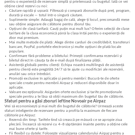
pentru o experiență de rezervare simplă și prietenoasă cu bugetul. Iată ce vei
obține când rezervi cu noi:
Căutare rapidă și ușoară: Filtrează și compară zborurile după preț, program,
durată și escale — totul într-o singură căutare.
Suplimente simple: Adaugă bagaj de cală, alege-ți locul, precomandă mese
sau obține asigurare de călătorie pentru zborul tău.
Opțiuni de clasă tarifară: Cauți puțin mai mult lux? Oferim selecții de clase
tarifare de la clasa economică până la clasa întâi pentru o experiență de
zbor mai premium.
Mai multe metode de plată: Alege dintre carduri de credit/debit, transferuri
bancare, PayPal, portofele electronice și multe opțiuni de plată locale
populare.
Confirmare fără probleme a biletului: Primești confirmarea rezervării și
biletul direct în căsuța ta de e-mail după finalizarea plății.
Asistență globală pentru clienți: Echipa noastră multilingvă de asistență
pentru clienți este pregătită 24/7 să te ajute cu modificări ale rezervării,
anulări sau orice întrebări.
Promoții exclusive în aplicație și pentru membri: Bucură-te de oferte
speciale create pentru membrii Airpaz și reduceri disponibile doar în
aplicație.
Valoare excepțională: Asigurăm oferte exclusive și tarife promoționale
speciale pentru a te lăsa să obții maximum din bugetul tău de călătorie.
Sfaturi pentru a găsi zboruri ieftine Novoair pe Airpaz
Vrei să economisești și mai mult din bugetul de călătorie? Urmează aceste
sfaturi inteligente de rezervare pentru a profita la maximum de fiecare
călătorie pe Airpaz:
Rezervă din timp: Tarifele tind să crească pe măsură ce se apropie ziua
plecării. Încearcă să rezervi cu 4–8 săptămâni înainte pentru a obține cele
mai bune oferte și tarife.
Fii flexibil cu datele: Folosește vizualizarea calendarului Airpaz pentru a