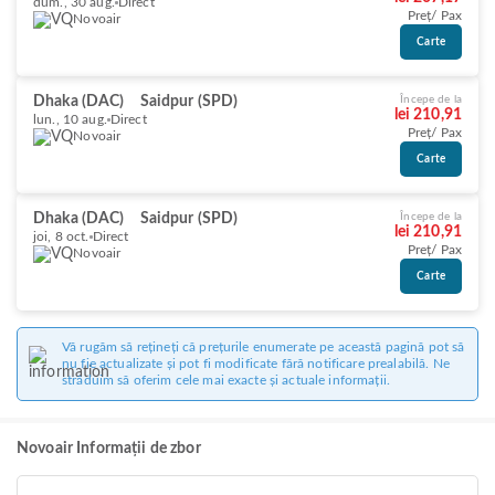
dum., 30 aug.
Direct
Preț/ Pax
Novoair
Carte
Dhaka (DAC)
Saidpur (SPD)
Începe de la
lei 210,91
lun., 10 aug.
Direct
Preț/ Pax
Novoair
Carte
Dhaka (DAC)
Saidpur (SPD)
Începe de la
lei 210,91
joi, 8 oct.
Direct
Preț/ Pax
Novoair
Carte
Vă rugăm să rețineți că prețurile enumerate pe această pagină pot să
nu fie actualizate și pot fi modificate fără notificare prealabilă. Ne
străduim să oferim cele mai exacte și actuale informații.
Novoair Informații de zbor