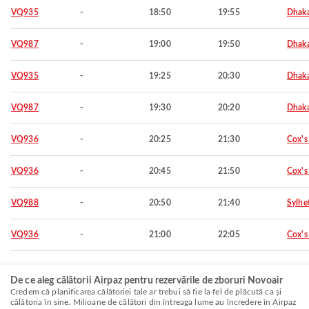
VQ935
-
18:50
19:55
Dhak
VQ987
-
19:00
19:50
Dhak
VQ935
-
19:25
20:30
Dhak
VQ987
-
19:30
20:20
Dhak
VQ936
-
20:25
21:30
Cox's
VQ936
-
20:45
21:50
Cox's
VQ988
-
20:50
21:40
Sylhe
VQ936
-
21:00
22:05
Cox's
De ce aleg călătorii Airpaz pentru rezervările de zboruri Novoair
Credem că planificarea călătoriei tale ar trebui să fie la fel de plăcută ca și
călătoria în sine. Milioane de călători din întreaga lume au încredere în Airpaz