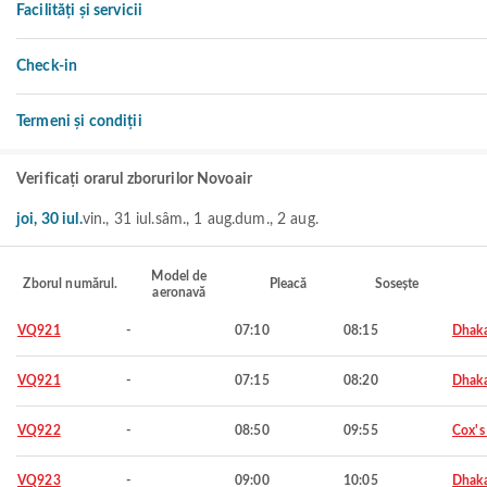
Facilități și servicii
Check-in
Termeni și condiții
Verificați orarul zborurilor Novoair
joi, 30 iul.
vin., 31 iul.
sâm., 1 aug.
dum., 2 aug.
Model de
Zborul numărul.
Pleacă
Sosește
aeronavă
VQ921
-
07:10
08:15
Dhak
VQ921
-
07:15
08:20
Dhak
VQ922
-
08:50
09:55
Cox's
VQ923
-
09:00
10:05
Dhak