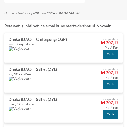
Ultima actualizare pe
29 iulie 2026 la 04:34 GMT+0
Rezervați și obțineți cele mai bune oferte de zboruri Novoair
Dhaka (DAC)
Chittagong (CGP)
Începe de la
lei 207,17
lun., 7 sept.
Direct
Preț/ Pax
Novoair
Carte
Dhaka (DAC)
Sylhet (ZYL)
Începe de la
lei 207,17
joi, 30 iul.
Direct
Preț/ Pax
Novoair
Carte
Dhaka (DAC)
Sylhet (ZYL)
Începe de la
lei 207,17
mie., 29 iul.
Direct
Preț/ Pax
Novoair
Carte