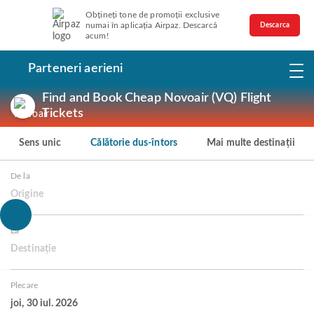
Obțineți tone de promoții exclusive
numai în aplicația Airpaz. Descarcă
Descarca
acum!
Parteneri aerieni
Find and Book Cheap Novoair (VQ) Flight
Tickets
Sens unic
Călătorie dus-întors
Mai multe destinații
De la
Origine
La
Destinație
Plecare
joi, 30 iul. 2026