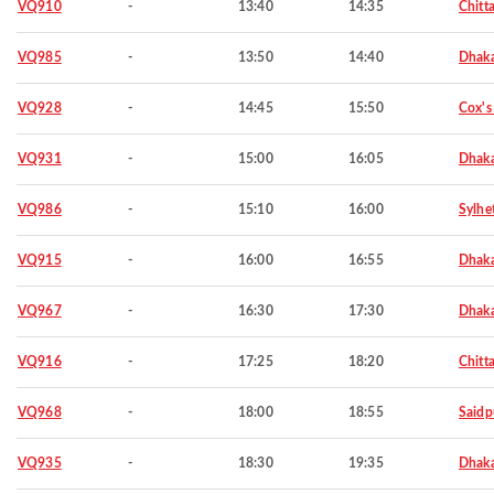
VQ910
-
13:40
14:35
Chitt
VQ985
-
13:50
14:40
Dhak
VQ928
-
14:45
15:50
Cox's
VQ931
-
15:00
16:05
Dhak
VQ986
-
15:10
16:00
Sylhe
VQ915
-
16:00
16:55
Dhak
VQ967
-
16:30
17:30
Dhak
VQ916
-
17:25
18:20
Chitt
VQ968
-
18:00
18:55
Saidp
VQ935
-
18:30
19:35
Dhak