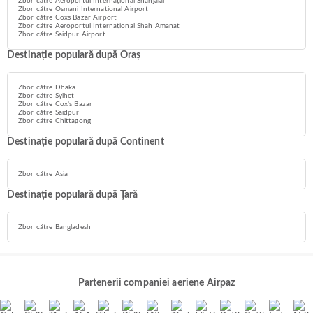
Zbor către Aeroportul Internațional Shahjalal
Zbor către Osmani International Airport
Zbor către Coxs Bazar Airport
Zbor către Aeroportul Internațional Shah Amanat
Zbor către Saidpur Airport
Destinație populară după Oraș
Zbor către Dhaka
Zbor către Sylhet
Zbor către Cox's Bazar
Zbor către Saidpur
Zbor către Chittagong
Destinație populară după Continent
Zbor către Asia
Destinație populară după Țară
Zbor către Bangladesh
Partenerii companiei aeriene Airpaz