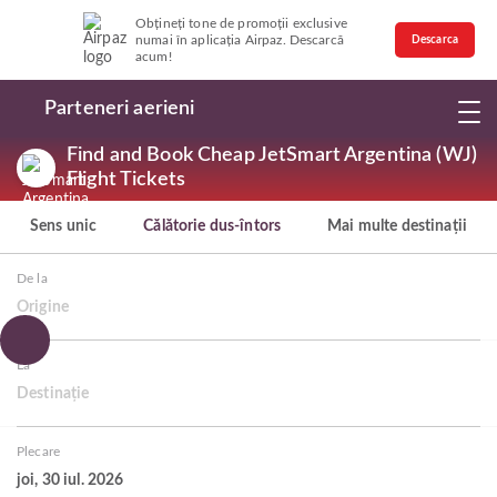
Obțineți tone de promoții exclusive
numai în aplicația Airpaz. Descarcă
Descarca
acum!
Parteneri aerieni
Find and Book Cheap JetSmart Argentina (WJ)
Flight Tickets
Sens unic
Călătorie dus-întors
Mai multe destinații
De la
Origine
La
Destinație
Plecare
joi, 30 iul. 2026