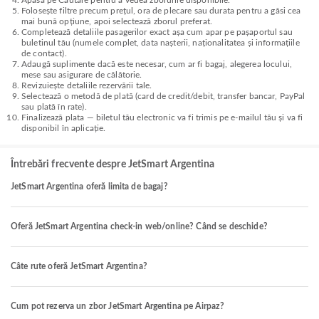
Apasă pe Căutare pentru a vedea zborurile disponibile.
Folosește filtre precum prețul, ora de plecare sau durata pentru a găsi cea
mai bună opțiune, apoi selectează zborul preferat.
Completează detaliile pasagerilor exact așa cum apar pe pașaportul sau
buletinul tău (numele complet, data nașterii, naționalitatea și informațiile
de contact).
Adaugă suplimente dacă este necesar, cum ar fi bagaj, alegerea locului,
mese sau asigurare de călătorie.
Revizuiește detaliile rezervării tale.
Selectează o metodă de plată (card de credit/debit, transfer bancar, PayPal
sau plată în rate).
Finalizează plata — biletul tău electronic va fi trimis pe e-mailul tău și va fi
disponibil în aplicație.
Întrebări frecvente despre JetSmart Argentina
JetSmart Argentina oferă limita de bagaj?
Oferă JetSmart Argentina check-in web/online? Când se deschide?
Câte rute oferă JetSmart Argentina?
Cum pot rezerva un zbor JetSmart Argentina pe Airpaz?