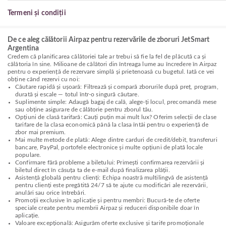
Termeni și condiții
De ce aleg călătorii Airpaz pentru rezervările de zboruri JetSmart
Argentina
Credem că planificarea călătoriei tale ar trebui să fie la fel de plăcută ca și
călătoria în sine. Milioane de călători din întreaga lume au încredere în Airpaz
pentru o experiență de rezervare simplă și prietenoasă cu bugetul. Iată ce vei
obține când rezervi cu noi:
Căutare rapidă și ușoară: Filtrează și compară zborurile după preț, program,
durată și escale — totul într-o singură căutare.
Suplimente simple: Adaugă bagaj de cală, alege-ți locul, precomandă mese
sau obține asigurare de călătorie pentru zborul tău.
Opțiuni de clasă tarifară: Cauți puțin mai mult lux? Oferim selecții de clase
tarifare de la clasa economică până la clasa întâi pentru o experiență de
zbor mai premium.
Mai multe metode de plată: Alege dintre carduri de credit/debit, transferuri
bancare, PayPal, portofele electronice și multe opțiuni de plată locale
populare.
Confirmare fără probleme a biletului: Primești confirmarea rezervării și
biletul direct în căsuța ta de e-mail după finalizarea plății.
Asistență globală pentru clienți: Echipa noastră multilingvă de asistență
pentru clienți este pregătită 24/7 să te ajute cu modificări ale rezervării,
anulări sau orice întrebări.
Promoții exclusive în aplicație și pentru membri: Bucură-te de oferte
speciale create pentru membrii Airpaz și reduceri disponibile doar în
aplicație.
Valoare excepțională: Asigurăm oferte exclusive și tarife promoționale