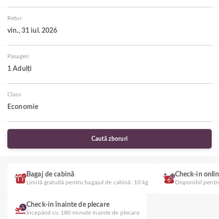
Retur
vin., 31 iul. 2026
Pasageri
1 Adulți
Class
Economie
Caută zboruri
Bagaj de cabină
Check-in onli
Limită gratuită pentru bagajul de cabină: 10 kg
Disponibil pentr
Check-in înainte de plecare
Începând cu 180 minute înainte de plecare