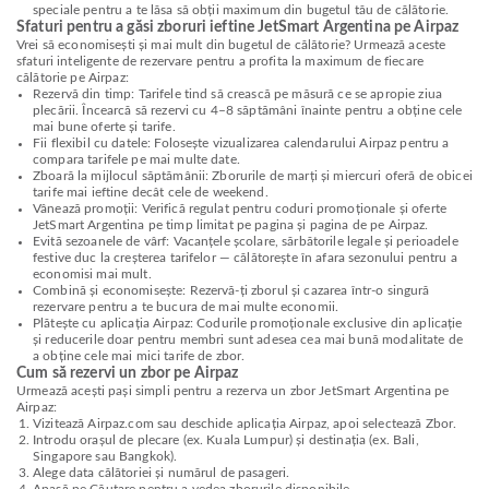
speciale pentru a te lăsa să obții maximum din bugetul tău de călătorie.
Sfaturi pentru a găsi zboruri ieftine JetSmart Argentina pe Airpaz
Vrei să economisești și mai mult din bugetul de călătorie? Urmează aceste
sfaturi inteligente de rezervare pentru a profita la maximum de fiecare
călătorie pe Airpaz:
Rezervă din timp: Tarifele tind să crească pe măsură ce se apropie ziua
plecării. Încearcă să rezervi cu 4–8 săptămâni înainte pentru a obține cele
mai bune oferte și tarife.
Fii flexibil cu datele: Folosește vizualizarea calendarului Airpaz pentru a
compara tarifele pe mai multe date.
Zboară la mijlocul săptămânii: Zborurile de marți și miercuri oferă de obicei
tarife mai ieftine decât cele de weekend.
Vânează promoții: Verifică regulat pentru coduri promoționale și oferte
JetSmart Argentina pe timp limitat pe pagina și pagina de pe Airpaz.
Evită sezoanele de vârf: Vacanțele școlare, sărbătorile legale și perioadele
festive duc la creșterea tarifelor — călătorește în afara sezonului pentru a
economisi mai mult.
Combină și economisește: Rezervă-ți zborul și cazarea într-o singură
rezervare pentru a te bucura de mai multe economii.
Plătește cu aplicația Airpaz: Codurile promoționale exclusive din aplicație
și reducerile doar pentru membri sunt adesea cea mai bună modalitate de
a obține cele mai mici tarife de zbor.
Cum să rezervi un zbor pe Airpaz
Urmează acești pași simpli pentru a rezerva un zbor JetSmart Argentina pe
Airpaz:
Vizitează Airpaz.com sau deschide aplicația Airpaz, apoi selectează Zbor.
Introdu orașul de plecare (ex. Kuala Lumpur) și destinația (ex. Bali,
Singapore sau Bangkok).
Alege data călătoriei și numărul de pasageri.