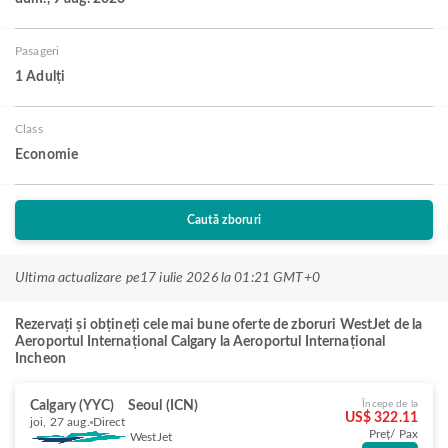
Pasageri
1 Adulți
Class
Economie
Caută zboruri
Ultima actualizare pe
17 iulie 2026 la 01:21 GMT+0
Rezervați și obțineți cele mai bune oferte de zboruri WestJet de la
Aeroportul Internațional Calgary la Aeroportul Internațional
Incheon
Calgary (YYC)
Seoul (ICN)
Începe de la
US$ 322.11
joi, 27 aug.
Direct
Preț/ Pax
WestJet