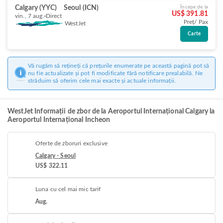
Calgary (YYC)
Seoul (ICN)
Începe de la
US$ 391.81
vin., 7 aug.
Direct
Preț/ Pax
WestJet
Carte
Vă rugăm să rețineți că prețurile enumerate pe această pagină pot să
nu fie actualizate și pot fi modificate fără notificare prealabilă. Ne
străduim să oferim cele mai exacte și actuale informații.
WestJet Informații de zbor de la Aeroportul Internațional Calgary la
Aeroportul Internațional Incheon
Oferte de zboruri exclusive
Calgary - Seoul
US$ 322.11
Luna cu cel mai mic tarif
Aug.