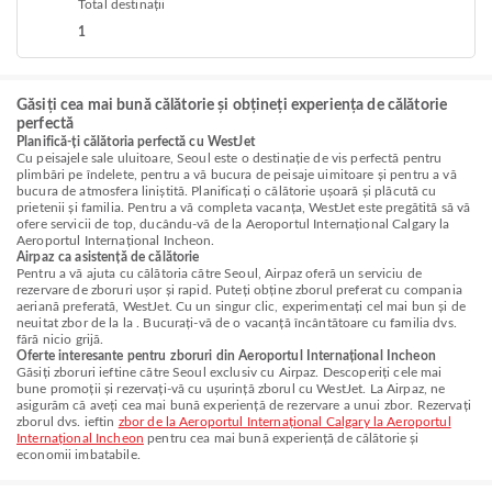
Total destinații
1
Găsiți cea mai bună călătorie și obțineți experiența de călătorie
perfectă
Planifică-ți călătoria perfectă cu WestJet
Cu peisajele sale uluitoare, Seoul este o destinație de vis perfectă pentru
plimbări pe îndelete, pentru a vă bucura de peisaje uimitoare și pentru a vă
bucura de atmosfera liniștită. Planificați o călătorie ușoară și plăcută cu
prietenii și familia. Pentru a vă completa vacanța, WestJet este pregătită să vă
ofere servicii de top, ducându-vă de la Aeroportul Internațional Calgary la
Aeroportul Internațional Incheon.
Airpaz ca asistență de călătorie
Pentru a vă ajuta cu călătoria către Seoul, Airpaz oferă un serviciu de
rezervare de zboruri ușor și rapid. Puteți obține zborul preferat cu compania
aeriană preferată, WestJet. Cu un singur clic, experimentați cel mai bun și de
neuitat zbor de la la . Bucurați-vă de o vacanță încântătoare cu familia dvs.
fără nicio grijă.
Oferte interesante pentru zboruri din Aeroportul Internațional Incheon
Găsiți zboruri ieftine către Seoul exclusiv cu Airpaz. Descoperiți cele mai
bune promoții și rezervați-vă cu ușurință zborul cu WestJet. La Airpaz, ne
asigurăm că aveți cea mai bună experiență de rezervare a unui zbor. Rezervați
zborul dvs. ieftin
zbor de la Aeroportul Internațional Calgary la Aeroportul
Internațional Incheon
pentru cea mai bună experiență de călătorie și
economii imbatabile.