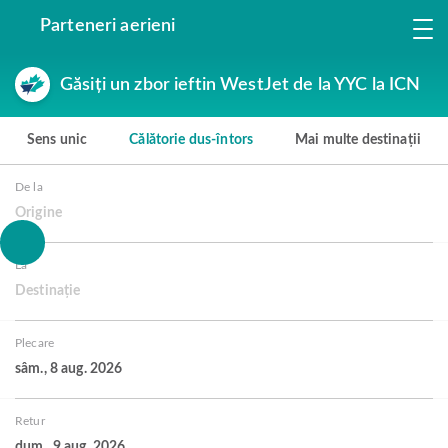
Parteneri aerieni
Găsiți un zbor ieftin WestJet de la YYC la ICN
Sens unic
Călătorie dus-întors
Mai multe destinații
De la
Origine
La
Destinație
Plecare
sâm., 8 aug. 2026
Retur
dum., 9 aug. 2026