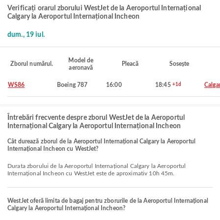
Verificați orarul zborului WestJet de la Aeroportul Internațional
Calgary la Aeroportul Internațional Incheon
dum., 19 iul.
Model de
Zborul numărul.
Pleacă
Sosește
aeronavă
WS86
Boeing 787
16:00
18:45
+1d
Calga
Întrebări frecvente despre zborul WestJet de la Aeroportul
Internațional Calgary la Aeroportul Internațional Incheon
Cât durează zborul de la Aeroportul Internațional Calgary la Aeroportul
Internațional Incheon cu WestJet?
Durata zborului de la Aeroportul Internațional Calgary la Aeroportul
Internațional Incheon cu WestJet este de aproximativ 10h 45m.
WestJet oferă limita de bagaj pentru zborurile de la Aeroportul Internațional
Calgary la Aeroportul Internațional Incheon?