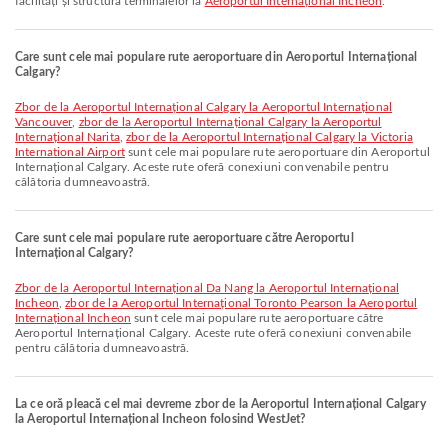
facilități și structura terminalelor la
Aeroportul Internațional Incheon
.
Care sunt cele mai populare rute aeroportuare din Aeroportul Internațional
Calgary?
zbor de la Aeroportul Internațional Calgary la Aeroportul Internațional
Vancouver
,
zbor de la Aeroportul Internațional Calgary la Aeroportul
Internațional Narita
,
zbor de la Aeroportul Internațional Calgary la Victoria
International Airport
sunt cele mai populare rute aeroportuare din Aeroportul
Internațional Calgary. Aceste rute oferă conexiuni convenabile pentru
călătoria dumneavoastră.
Care sunt cele mai populare rute aeroportuare către Aeroportul
Internațional Calgary?
zbor de la Aeroportul Internațional Da Nang la Aeroportul Internațional
Incheon
,
zbor de la Aeroportul Internațional Toronto Pearson la Aeroportul
Internațional Incheon
sunt cele mai populare rute aeroportuare către
Aeroportul Internațional Calgary. Aceste rute oferă conexiuni convenabile
pentru călătoria dumneavoastră.
La ce oră pleacă cel mai devreme zbor de la Aeroportul Internațional Calgary
la Aeroportul Internațional Incheon folosind WestJet?