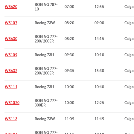
BOEING 787-
WS620
07:00
12:55
Calga
10
WS107
Boeing 73W
08:20
09:00
Calga
BOEING 777-
WS630
08:20
14:15
Calga
200/200ER
WS109
Boeing 73H
09:30
10:10
Calga
BOEING 777-
WS632
09:35
15:30
Calga
200/200ER
WS111
Boeing 73H
10:00
10:40
Calga
BOEING 777-
WS1020
10:00
12:25
Calga
300ER
WS113
Boeing 73W
11:05
11:45
Calga
BOEING 777-