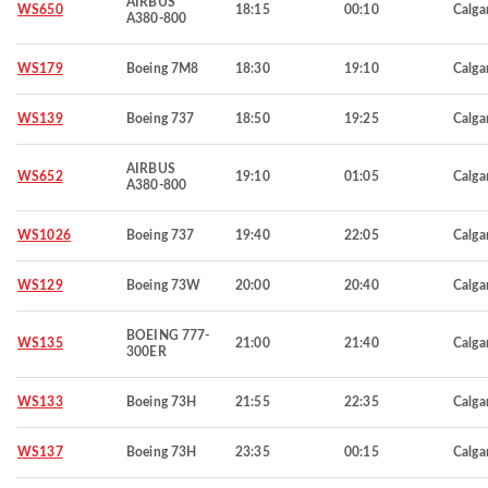
AIRBUS
WS650
18:15
00:10
Calga
A380-800
WS179
Boeing 7M8
18:30
19:10
Calga
WS139
Boeing 737
18:50
19:25
Calga
AIRBUS
WS652
19:10
01:05
Calga
A380-800
WS1026
Boeing 737
19:40
22:05
Calga
WS129
Boeing 73W
20:00
20:40
Calga
BOEING 777-
WS135
21:00
21:40
Calga
300ER
WS133
Boeing 73H
21:55
22:35
Calga
WS137
Boeing 73H
23:35
00:15
Calga