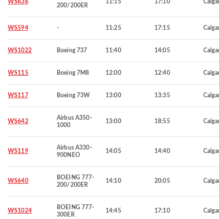
WS636
11:15
17:10
Calga
200/200ER
WS594
-
11:25
17:15
Calga
WS1022
Boeing 737
11:40
14:05
Calga
WS115
Boeing 7M8
12:00
12:40
Calga
WS117
Boeing 73W
13:00
13:35
Calga
Airbus A350-
WS642
13:00
18:55
Calga
1000
Airbus A330-
WS119
14:05
14:40
Calga
900NEO
BOEING 777-
WS640
14:10
20:05
Calga
200/200ER
BOEING 777-
WS1024
14:45
17:10
Calga
300ER