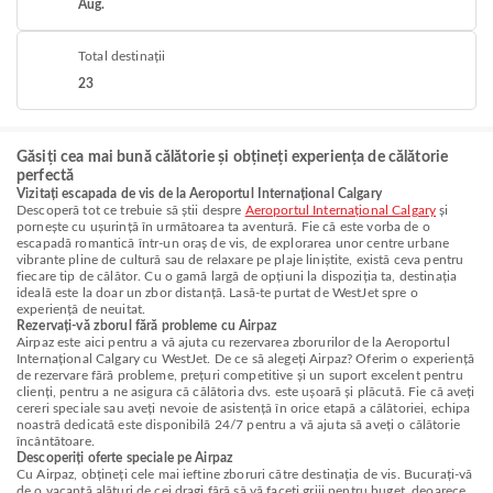
Aug.
Total destinații
23
Găsiți cea mai bună călătorie și obțineți experiența de călătorie
perfectă
Vizitați escapada de vis de la Aeroportul Internațional Calgary
Descoperă tot ce trebuie să știi despre
Aeroportul Internațional Calgary
și
pornește cu ușurință în următoarea ta aventură. Fie că este vorba de o
escapadă romantică într-un oraș de vis, de explorarea unor centre urbane
vibrante pline de cultură sau de relaxare pe plaje liniștite, există ceva pentru
fiecare tip de călător. Cu o gamă largă de opțiuni la dispoziția ta, destinația
ideală este la doar un zbor distanță. Lasă-te purtat de WestJet spre o
experiență de neuitat.
Rezervați-vă zborul fără probleme cu Airpaz
Airpaz este aici pentru a vă ajuta cu rezervarea zborurilor de la Aeroportul
Internațional Calgary cu WestJet. De ce să alegeți Airpaz? Oferim o experiență
de rezervare fără probleme, prețuri competitive și un suport excelent pentru
clienți, pentru a ne asigura că călătoria dvs. este ușoară și plăcută. Fie că aveți
cereri speciale sau aveți nevoie de asistență în orice etapă a călătoriei, echipa
noastră dedicată este disponibilă 24/7 pentru a vă ajuta să aveți o călătorie
încântătoare.
Descoperiți oferte speciale pe Airpaz
Cu Airpaz, obțineți cele mai ieftine zboruri către destinația de vis. Bucurați-vă
de o vacanță alături de cei dragi fără să vă faceți griji pentru buget, deoarece