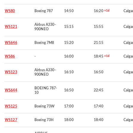
WS80
Boeing 787
14:50
16:20
+1d
Calga
Airbus A330-
WS121
15:15
15:55
Calga
900NEO
WS646
Boeing 7M8
15:20
21:15
Calga
WS86
-
16:00
18:45
+1d
Calga
Airbus A330-
WS123
16:10
16:50
Calga
900NEO
BOEING 787-
WS644
16:50
22:45
Calga
10
WS125
Boeing 73W
17:00
17:40
Calga
WS127
Boeing 73H
18:00
18:40
Calga