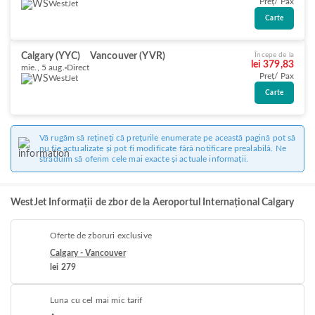
Preț/ Pax
WestJet
Carte
Calgary (YYC)
Vancouver (YVR)
Începe de la
lei 379,83
mie., 5 aug.
Direct
Preț/ Pax
WestJet
Carte
Vă rugăm să rețineți că prețurile enumerate pe această pagină pot să
nu fie actualizate și pot fi modificate fără notificare prealabilă. Ne
străduim să oferim cele mai exacte și actuale informații.
WestJet Informații de zbor de la Aeroportul Internațional Calgary
Oferte de zboruri exclusive
Calgary - Vancouver
lei 279
Luna cu cel mai mic tarif