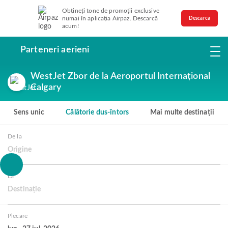
Obțineți tone de promoții exclusive
numai în aplicația Airpaz. Descarcă
Descarca
acum!
Parteneri aerieni
WestJet Zbor de la Aeroportul Internațional
Calgary
Sens unic
Călătorie dus-întors
Mai multe destinații
De la
Origine
La
Destinație
Plecare