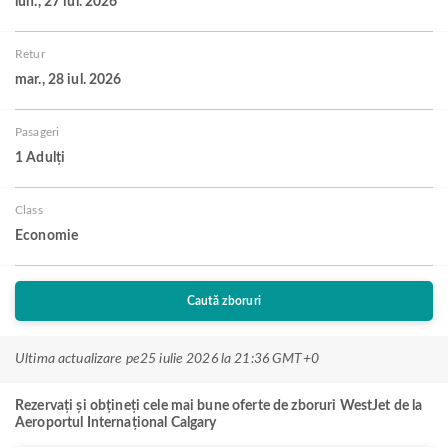
lun., 27 iul. 2026
Retur
mar., 28 iul. 2026
Pasageri
1 Adulți
Class
Economie
Caută zboruri
Ultima actualizare pe
25 iulie 2026 la 21:36 GMT+0
Rezervați și obțineți cele mai bune oferte de zboruri WestJet de la
Aeroportul Internațional Calgary