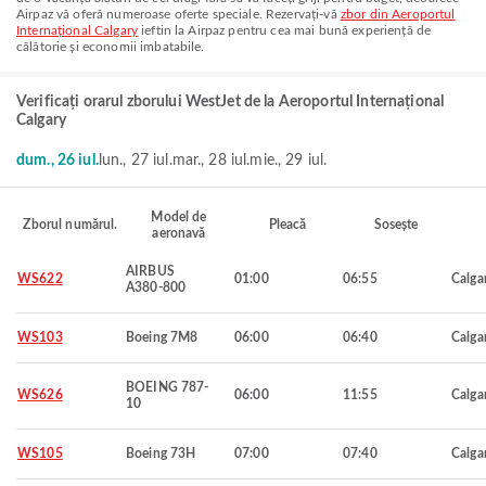
Airpaz vă oferă numeroase oferte speciale. Rezervați-vă
zbor din Aeroportul
Internațional Calgary
ieftin la Airpaz pentru cea mai bună experiență de
călătorie și economii imbatabile.
Verificați orarul zborului WestJet de la Aeroportul Internațional
Calgary
dum., 26 iul.
lun., 27 iul.
mar., 28 iul.
mie., 29 iul.
Model de
Zborul numărul.
Pleacă
Sosește
aeronavă
AIRBUS
WS622
01:00
06:55
Calga
A380-800
WS103
Boeing 7M8
06:00
06:40
Calga
BOEING 787-
WS626
06:00
11:55
Calga
10
WS105
Boeing 73H
07:00
07:40
Calga