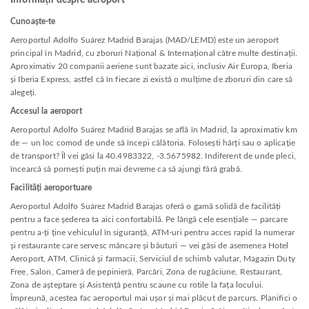
Informații despre aeroport
Cunoaște-te
Aeroportul Adolfo Suárez Madrid Barajas (MAD/LEMD) este un aeroport
principal în Madrid, cu zboruri Național & Internațional către multe destinații.
Aproximativ 20 companii aeriene sunt bazate aici, inclusiv Air Europa, Iberia
și Iberia Express, astfel că în fiecare zi există o mulțime de zboruri din care să
alegeți.
Accesul la aeroport
Aeroportul Adolfo Suárez Madrid Barajas se află în Madrid, la aproximativ km
de — un loc comod de unde să începi călătoria. Folosești hărți sau o aplicație
de transport? Îl vei găsi la 40.4983322, -3.5675982. Indiferent de unde pleci,
încearcă să pornești puțin mai devreme ca să ajungi fără grabă.
Facilități aeroportuare
Aeroportul Adolfo Suárez Madrid Barajas oferă o gamă solidă de facilități
pentru a face șederea ta aici confortabilă. Pe lângă cele esențiale — parcare
pentru a-ți ține vehiculul în siguranță, ATM-uri pentru acces rapid la numerar
și restaurante care servesc mâncare și băuturi — vei găsi de asemenea Hotel
Aeroport, ATM, Clinică și farmacii, Serviciul de schimb valutar, Magazin Duty
Free, Salon, Cameră de pepinieră, Parcări, Zona de rugăciune, Restaurant,
Zona de așteptare și Asistență pentru scaune cu rotile la fața locului.
Împreună, acestea fac aeroportul mai ușor și mai plăcut de parcurs. Planifici o