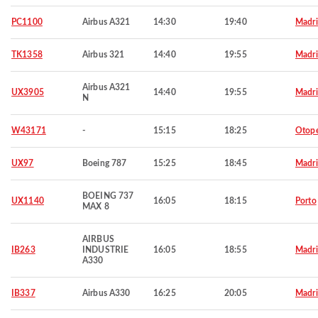
PC1100
Airbus A321
14:30
19:40
Madr
TK1358
Airbus 321
14:40
19:55
Madr
Airbus A321
UX3905
14:40
19:55
Madr
N
W43171
-
15:15
18:25
Otop
UX97
Boeing 787
15:25
18:45
Madr
BOEING 737
UX1140
16:05
18:15
Porto
MAX 8
AIRBUS
IB263
INDUSTRIE
16:05
18:55
Madr
A330
IB337
Airbus A330
16:25
20:05
Madr