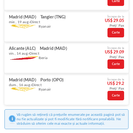
Carte
Madrid (MAD)
Tangier (TNG)
Începe de la
US$ 29.05
mie., 19 aug.
Direct
Preț/ Pax
Ryanair
Carte
Alicante (ALC)
Madrid (MAD)
Începe de la
US$ 29.09
vin., 14 aug.
Direct
Preț/ Pax
Iberia
Carte
Madrid (MAD)
Porto (OPO)
Începe de la
US$ 29.2
dum., 16 aug.
Direct
Preț/ Pax
Ryanair
Carte
Vă rugăm să rețineți că prețurile enumerate pe această pagină pot să
nu fie actualizate și pot fi modificate fără notificare prealabilă. Ne
străduim să oferim cele mai exacte și actuale informații.