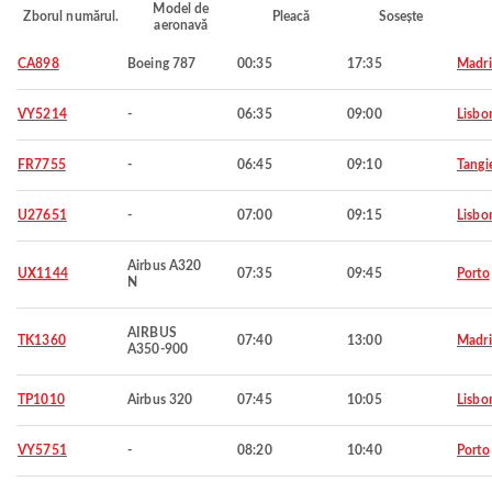
Model de
Zborul numărul.
Pleacă
Sosește
aeronavă
CA898
Boeing 787
00:35
17:35
Madr
VY5214
-
06:35
09:00
Lisbo
FR7755
-
06:45
09:10
Tangi
U27651
-
07:00
09:15
Lisbo
Airbus A320
UX1144
07:35
09:45
Porto
N
AIRBUS
TK1360
07:40
13:00
Madr
A350-900
TP1010
Airbus 320
07:45
10:05
Lisbo
VY5751
-
08:20
10:40
Porto