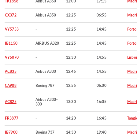
TK1858
Airbus A350
12:00
17:15
Madr
CX372
Airbus A350
12:25
06:55
Madr
VY5753
-
12:25
14:45
Porto
IB1150
AIRBUS A320
12:25
14:45
Porto
VY5070
-
12:30
14:55
Lisbo
AC835
Airbus A330
12:45
14:55
Madr
CA908
Boeing 787
12:55
06:00
Madr
Airbus A330-
AC825
13:30
16:05
Madr
300
FR3877
-
14:20
16:45
Tangi
IB7900
Boeing 737
14:30
19:40
Madr