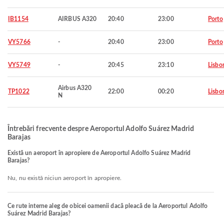
IB1154
AIRBUS A320
20:40
23:00
Porto
VY5766
-
20:40
23:00
Porto
VY5749
-
20:45
23:10
Lisbo
Airbus A320
TP1022
22:00
00:20
Lisbo
N
Întrebări frecvente despre Aeroportul Adolfo Suárez Madrid
Barajas
Există un aeroport în apropiere de Aeroportul Adolfo Suárez Madrid
Barajas?
Nu, nu există niciun aeroport în apropiere.
Ce rute interne aleg de obicei oamenii dacă pleacă de la Aeroportul Adolfo
Suárez Madrid Barajas?