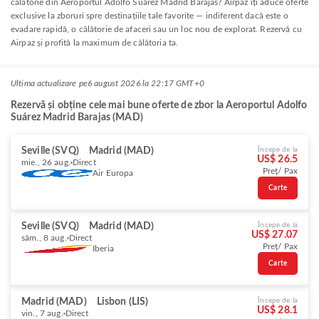
călătorie din Aeroportul Adolfo Suárez Madrid Barajas? Airpaz îți aduce oferte
exclusive la zboruri spre destinațiile tale favorite — indiferent dacă este o
evadare rapidă, o călătorie de afaceri sau un loc nou de explorat. Rezervă cu
Airpaz și profită la maximum de călătoria ta.
Ultima actualizare pe
6 august 2026 la 22:17 GMT+0
Rezervă și obține cele mai bune oferte de zbor la Aeroportul Adolfo
Suárez Madrid Barajas (MAD)
Seville (SVQ)
Madrid (MAD)
Începe de la
US$ 26.5
mie., 26 aug.
Direct
Preț/ Pax
Air Europa
Carte
Seville (SVQ)
Madrid (MAD)
Începe de la
US$ 27.07
sâm., 8 aug.
Direct
Preț/ Pax
Iberia
Carte
Madrid (MAD)
Lisbon (LIS)
Începe de la
US$ 28.1
vin., 7 aug.
Direct