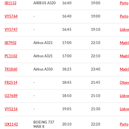
IB1152
AIRBUS A320
16:40
19:00
Porto
VY5764
-
16:40
19:00
Porto
VY5747
-
16:45
19:10
Lisbo
IB7902
Airbus A321
17:00
22:10
Madr
PC1102
Airbus A321
17:00
22:10
Madr
TK1860
Airbus A350
18:25
23:40
Madr
FR2514
-
18:45
21:45
Otop
U27689
-
18:50
21:10
Lisbo
VY5216
-
19:05
21:30
Lisbo
BOEING 737
UX1142
20:10
22:20
Porto
MAX 8