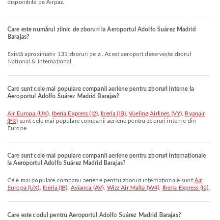
disponibile pe Airpaz.
Care este numărul zilnic de zboruri la Aeroportul Adolfo Suárez Madrid
Barajas?
Există aproximativ 131 zboruri pe zi. Acest aeroport deservește zborul
Național & Internațional.
Care sunt cele mai populare companii aeriene pentru zboruri interne la
Aeroportul Adolfo Suárez Madrid Barajas?
Air Europa (UX)
,
Iberia Express (I2)
,
Iberia (IB)
,
Vueling Airlines (VY)
,
Ryanair
(FR)
sunt cele mai populare companii aeriene pentru zboruri interne din
Europe.
Care sunt cele mai populare companii aeriene pentru zboruri internaționale
la Aeroportul Adolfo Suárez Madrid Barajas?
Cele mai populare companii aeriene pentru zboruri internaționale sunt
Air
Europa (UX)
,
Iberia (IB)
,
Avianca (AV)
,
Wizz Air Malta (W4)
,
Iberia Express (I2)
.
Care este codul pentru Aeroportul Adolfo Suárez Madrid Barajas?