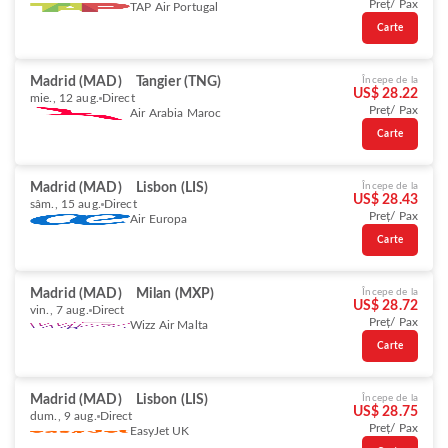
Preț/ Pax
TAP Air Portugal
Carte
Madrid (MAD)
Tangier (TNG)
Începe de la
US$ 28.22
mie., 12 aug.
Direct
Preț/ Pax
Air Arabia Maroc
Carte
Madrid (MAD)
Lisbon (LIS)
Începe de la
US$ 28.43
sâm., 15 aug.
Direct
Preț/ Pax
Air Europa
Carte
Madrid (MAD)
Milan (MXP)
Începe de la
US$ 28.72
vin., 7 aug.
Direct
Preț/ Pax
Wizz Air Malta
Carte
Madrid (MAD)
Lisbon (LIS)
Începe de la
US$ 28.75
dum., 9 aug.
Direct
Preț/ Pax
EasyJet UK