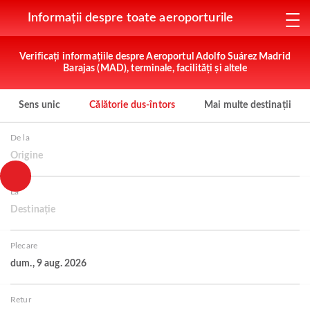
Informații despre toate aeroporturile
Verificați informațiile despre Aeroportul Adolfo Suárez Madrid
Barajas (MAD), terminale, facilități și altele
Sens unic
Călătorie dus-întors
Mai multe destinații
De la
Origine
La
Destinație
Plecare
dum., 9 aug. 2026
Retur