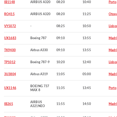
IB1148
AIRBUS A320
08:20
10:40
Porto
RO415
AIRBUS A320
08:20
11:25
Otop
VY5072
-
08:25
10:50
Lisbo
UX1683
Boeing 787
09:10
13:55
Madr
TK9400
Airbus A330
09:10
13:55
Madr
TP1012
Boeing 787-9
10:20
12:40
Lisbo
3U3804
Airbus A319
11:05
05:00
Madr
BOEING 737
UX1146
11:35
13:45
Porto
MAX 8
AIRBUS
IB265
11:55
14:50
Madr
A321NEO