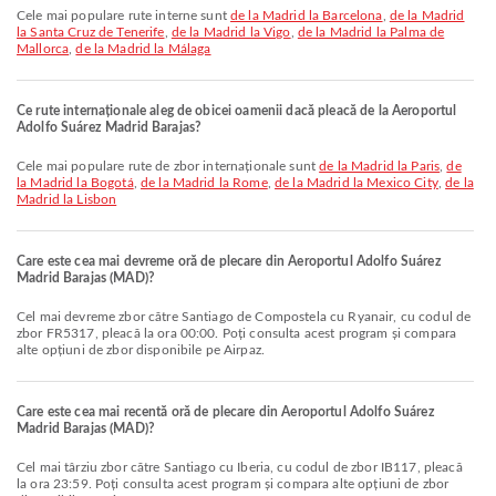
Cele mai populare rute interne sunt
de la Madrid la Barcelona
,
de la Madrid
la Santa Cruz de Tenerife
,
de la Madrid la Vigo
,
de la Madrid la Palma de
Mallorca
,
de la Madrid la Málaga
Ce rute internaționale aleg de obicei oamenii dacă pleacă de la Aeroportul
Adolfo Suárez Madrid Barajas?
Cele mai populare rute de zbor internaționale sunt
de la Madrid la Paris
,
de
la Madrid la Bogotá
,
de la Madrid la Rome
,
de la Madrid la Mexico City
,
de la
Madrid la Lisbon
Care este cea mai devreme oră de plecare din Aeroportul Adolfo Suárez
Madrid Barajas (MAD)?
Cel mai devreme zbor către Santiago de Compostela cu Ryanair, cu codul de
zbor FR5317, pleacă la ora 00:00. Poți consulta acest program și compara
alte opțiuni de zbor disponibile pe Airpaz.
Care este cea mai recentă oră de plecare din Aeroportul Adolfo Suárez
Madrid Barajas (MAD)?
Cel mai târziu zbor către Santiago cu Iberia, cu codul de zbor IB117, pleacă
la ora 23:59. Poți consulta acest program și compara alte opțiuni de zbor