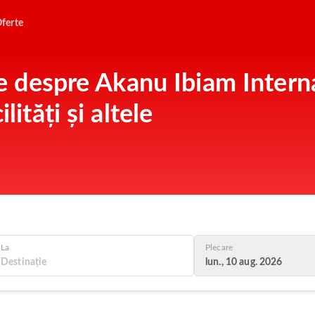
ferte
ile despre Akanu Ibiam Intern
lități și altele
La
Plecare
lun., 10 aug. 2026