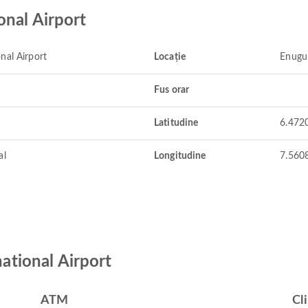
onal Airport
nal Airport
Locație
Enugu,
Fus orar
Latitudine
6.472
al
Longitudine
7.560
national Airport
ATM
Cli