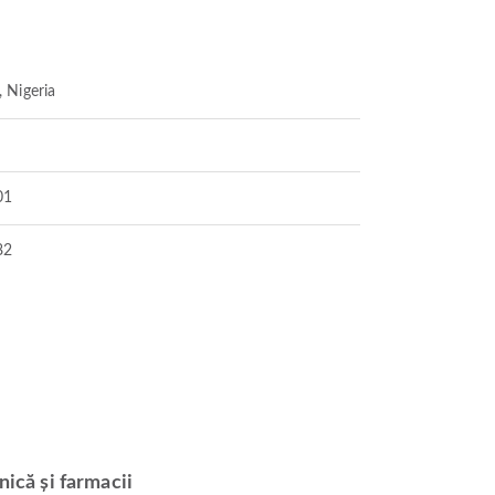
 Nigeria
01
82
nică și farmacii