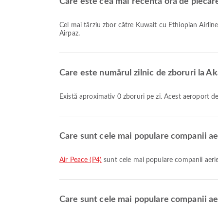
Care este cea mai recentă oră de plecar
Cel mai târziu zbor către Kuwait cu Ethiopian Airlines, cu codul de zbor ET620, pleacă la ora 21:55. Poți consulta acest program și compara alte opțiuni de zbor disponibile pe
Airpaz.
Care este numărul zilnic de zboruri la A
Există aproximativ 0 zboruri pe zi. Acest aeroport d
Care sunt cele mai populare companii ae
Air Peace (P4)
sunt cele mai populare companii aerie
Care sunt cele mai populare companii aer