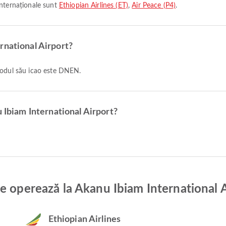
internaționale sunt
Ethiopian Airlines (ET)
,
Air Peace (P4)
.
rnational Airport?
 codul său icao este DNEN.
u Ibiam International Airport?
e operează la Akanu Ibiam International 
Ethiopian Airlines