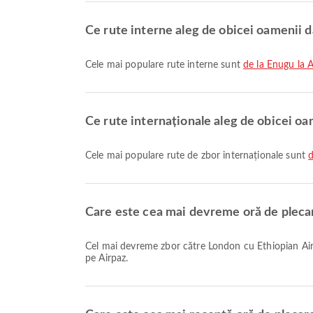
Ce rute interne aleg de obicei oamenii d
Cele mai populare rute interne sunt
de la Enugu la 
Ce rute internaționale aleg de obicei oa
Cele mai populare rute de zbor internaționale sunt
d
Care este cea mai devreme oră de plecar
Cel mai devreme zbor către London cu Ethiopian Airlines, cu codul de zbor ET700, pleacă la ora 01:05. Poți consulta acest program și compara alte opțiuni de zbor disponibile
pe Airpaz.