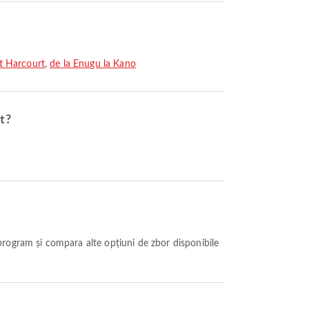
rt Harcourt
,
de la Enugu la Kano
t?