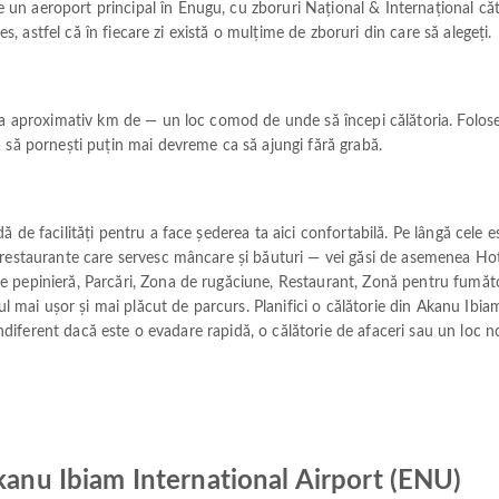
n aeroport principal în Enugu, cu zboruri Național & Internațional căt
es, astfel că în fiecare zi există o mulțime de zboruri din care să alegeți.
a aproximativ km de — un loc comod de unde să începi călătoria. Folosești
 să pornești puțin mai devreme ca să ajungi fără grabă.
 de facilități pentru a face șederea ta aici confortabilă. Pe lângă cele es
restaurante care servesc mâncare și băuturi — vei găsi de asemenea Hotel
 pepinieră, Parcări, Zona de rugăciune, Restaurant, Zonă pentru fumăto
ul mai ușor și mai plăcut de parcurs. Planifici o călătorie din Akanu Ibia
 indiferent dacă este o evadare rapidă, o călătorie de afaceri sau un loc n
Akanu Ibiam International Airport (ENU)