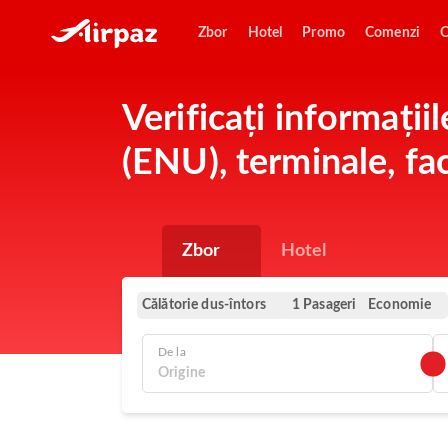
Zbor
Hotel
Promo
Comenzi
O
Verificați informați
(ENU), terminale, faci
Zbor
Hotel
Călătorie dus-întors
Economie
1 Pasageri
De la