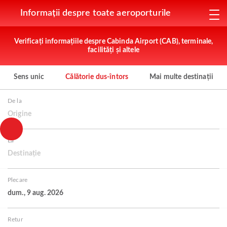
Informații despre toate aeroporturile
Verificați informațiile despre Cabinda Airport (CAB), terminale,
facilități și altele
Sens unic
Călătorie dus-întors
Mai multe destinații
De la
Origine
La
Destinație
Plecare
dum., 9 aug. 2026
Retur