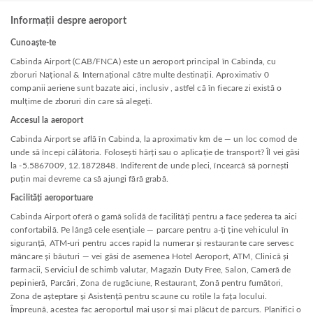
Informații despre aeroport
Cunoaște-te
Cabinda Airport (CAB/FNCA) este un aeroport principal în Cabinda, cu
zboruri Național & Internațional către multe destinații. Aproximativ 0
companii aeriene sunt bazate aici, inclusiv , astfel că în fiecare zi există o
mulțime de zboruri din care să alegeți.
Accesul la aeroport
Cabinda Airport se află în Cabinda, la aproximativ km de — un loc comod de
unde să începi călătoria. Folosești hărți sau o aplicație de transport? Îl vei găsi
la -5.5867009, 12.1872848. Indiferent de unde pleci, încearcă să pornești
puțin mai devreme ca să ajungi fără grabă.
Facilități aeroportuare
Cabinda Airport oferă o gamă solidă de facilități pentru a face șederea ta aici
confortabilă. Pe lângă cele esențiale — parcare pentru a-ți ține vehiculul în
siguranță, ATM-uri pentru acces rapid la numerar și restaurante care servesc
mâncare și băuturi — vei găsi de asemenea Hotel Aeroport, ATM, Clinică și
farmacii, Serviciul de schimb valutar, Magazin Duty Free, Salon, Cameră de
pepinieră, Parcări, Zona de rugăciune, Restaurant, Zonă pentru fumători,
Zona de așteptare și Asistență pentru scaune cu rotile la fața locului.
Împreună, acestea fac aeroportul mai ușor și mai plăcut de parcurs. Planifici o