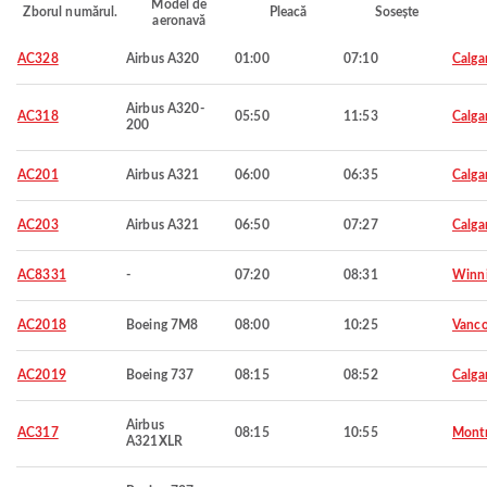
Model de
Zborul numărul.
Pleacă
Sosește
aeronavă
AC328
Airbus A320
01:00
07:10
Calga
Airbus A320-
AC318
05:50
11:53
Calga
200
AC201
Airbus A321
06:00
06:35
Calga
AC203
Airbus A321
06:50
07:27
Calga
AC8331
-
07:20
08:31
Winn
AC2018
Boeing 7M8
08:00
10:25
Vanco
AC2019
Boeing 737
08:15
08:52
Calga
Airbus
AC317
08:15
10:55
Montr
A321XLR