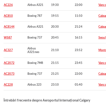
AC226
Airbus A321
19:30
22:00
Vanco
AC850
Boeing 787
19:55
11:50
Calga
AC8144
Airbus A321
20:30
21:24
Calga
WS87
Boeing 737
20:45
16:15
Seoul
Airbus
AC327
21:10
23:52
Montr
A321neo
AC2072
Boeing 7M8
21:15
23:45
Vanco
AC2073
Boeing 737
21:25
22:00
Calga
AC228
Airbus 223
23:10
01:40
Vanco
Întrebări frecvente despre Aeroportul Internațional Calgary