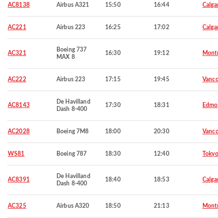
AC8138
Airbus A321
15:50
16:44
Calga
AC221
Airbus 223
16:25
17:02
Calga
Boeing 737
AC321
16:30
19:12
Montr
MAX 8
AC222
Airbus 223
17:15
19:45
Vanco
De Havilland
AC8143
17:30
18:31
Edmo
Dash 8-400
AC2028
Boeing 7M8
18:00
20:30
Vanco
WS81
Boeing 787
18:30
12:40
Toky
De Havilland
AC8391
18:40
18:53
Calga
Dash 8-400
AC325
Airbus A320
18:50
21:13
Montr