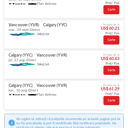
Preț/ Pax
Flair Airlines
Carte
Vancouver (YVR)
Calgary (YYC)
Începe de la
US$ 60.21
mar., 29 sept.
Direct
Preț/ Pax
WestJet
Carte
Calgary (YYC)
Vancouver (YVR)
Începe de la
US$ 60.63
joi, 27 aug.
Direct
Preț/ Pax
WestJet
Carte
Calgary (YYC)
Vancouver (YVR)
Începe de la
US$ 61.29
lun., 10 aug.
Direct
Preț/ Pax
Flair Airlines
Carte
Vă rugăm să rețineți că prețurile enumerate pe această pagină pot să
nu fie actualizate și pot fi modificate fără notificare prealabilă. Ne
străduim să oferim cele mai exacte și actuale informații.