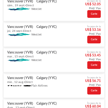
Vancouver (YVR)
Calgary (YYC)
Începe de la
US$ 52.05
sâm., 19 sept.
Direct
Preț/ Pax
WestJet
Carte
Vancouver (YVR)
Calgary (YYC)
Începe de la
US$ 53.16
joi, 24 sept.
Direct
Preț/ Pax
WestJet
Carte
Vancouver (YVR)
Calgary (YYC)
Începe de la
US$ 53.45
mar., 15 sept.
Direct
Preț/ Pax
WestJet
Carte
Vancouver (YVR)
Calgary (YYC)
Începe de la
US$ 56.71
mie., 12 aug.
Direct
Preț/ Pax
Flair Airlines
Carte
Vancouver (YVR)
Calgary (YYC)
Începe de la
US$ 60.04
dum., 13 sept.
Direct