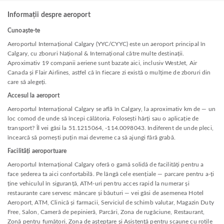
Informații despre aeroport
Cunoaște-te
Aeroportul Internațional Calgary (YYC/CYYC) este un aeroport principal în
Calgary, cu zboruri Național & Internațional către multe destinații.
Aproximativ 19 companii aeriene sunt bazate aici, inclusiv WestJet, Air
Canada și Flair Airlines, astfel că în fiecare zi există o mulțime de zboruri din
care să alegeți.
Accesul la aeroport
Aeroportul Internațional Calgary se află în Calgary, la aproximativ km de — un
loc comod de unde să începi călătoria. Folosești hărți sau o aplicație de
transport? Îl vei găsi la 51.1215064, -114.0098043. Indiferent de unde pleci,
încearcă să pornești puțin mai devreme ca să ajungi fără grabă.
Facilități aeroportuare
Aeroportul Internațional Calgary oferă o gamă solidă de facilități pentru a
face șederea ta aici confortabilă. Pe lângă cele esențiale — parcare pentru a-ți
ține vehiculul în siguranță, ATM-uri pentru acces rapid la numerar și
restaurante care servesc mâncare și băuturi — vei găsi de asemenea Hotel
Aeroport, ATM, Clinică și farmacii, Serviciul de schimb valutar, Magazin Duty
Free, Salon, Cameră de pepinieră, Parcări, Zona de rugăciune, Restaurant,
Zonă pentru fumători, Zona de așteptare și Asistență pentru scaune cu rotile