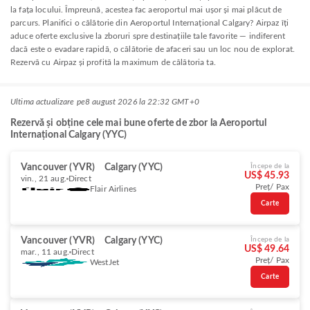
la fața locului. Împreună, acestea fac aeroportul mai ușor și mai plăcut de
parcurs. Planifici o călătorie din Aeroportul Internațional Calgary? Airpaz îți
aduce oferte exclusive la zboruri spre destinațiile tale favorite — indiferent
dacă este o evadare rapidă, o călătorie de afaceri sau un loc nou de explorat.
Rezervă cu Airpaz și profită la maximum de călătoria ta.
Ultima actualizare pe
8 august 2026 la 22:32 GMT+0
Rezervă și obține cele mai bune oferte de zbor la Aeroportul
Internațional Calgary (YYC)
Vancouver (YVR)
Calgary (YYC)
Începe de la
US$ 45.93
vin., 21 aug.
Direct
Preț/ Pax
Flair Airlines
Carte
Vancouver (YVR)
Calgary (YYC)
Începe de la
US$ 49.64
mar., 11 aug.
Direct
Preț/ Pax
WestJet
Carte