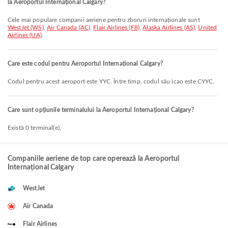
la Aeroportul Internațional Calgary?
Cele mai populare companii aeriene pentru zboruri internaționale sunt
WestJet (WS)
,
Air Canada (AC)
,
Flair Airlines (F8)
,
Alaska Airlines (AS)
,
United
Airlines (UA)
.
Care este codul pentru Aeroportul Internațional Calgary?
Codul pentru acest aeroport este YYC. Între timp, codul său icao este CYYC.
Care sunt opțiunile terminalului la Aeroportul Internațional Calgary?
Există 0 terminal(e),
Companiile aeriene de top care operează la Aeroportul
Internațional Calgary
WestJet
Air Canada
Flair Airlines