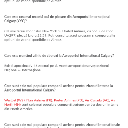
opțiuni de zbor disponibile pe Airpaz.
Care este cea mai recentă oră de plecare din Aeroportul Internațional
Calgary (YYC)?
Cel mai târziu zbor către New York cu United Airlines, cu codul de zbor
UA297, pleacă la ora 23:59. Poți consulta acest program și compara alte
opțiuni de zbor disponibile pe Airpaz.
Care este numărul zilnic de zboruri la Aeroportul Internațional Calgary?
Există aproximativ 46 zboruri pe zi. Acest aeroport deservește zborul
Național & Internațional.
Care sunt cele mai populare companii aeriene pentru zboruri interne la
Aeroportul Internațional Calgary?
WestJet (WS)
,
Flair Airlines (F8)
,
Porter Airlines (PD)
,
Air Canada (AC)
,
Air
North (4N)
sunt cele mai populare companii aeriene pentru zboruri interne
din North America.
Care sunt cele mai populare companii aeriene pentru zboruri internaționale