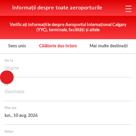
Informații despre toate aeroporturile
Verificați informațiile despre Aeroportul Internațional Calgary
(YYC), terminale, facilități și altele
Sens unic
Călătorie dus-întors
Mai multe destinații
De la
Origine
La
Destinație
Plecare
lun., 10 aug. 2026
Retur