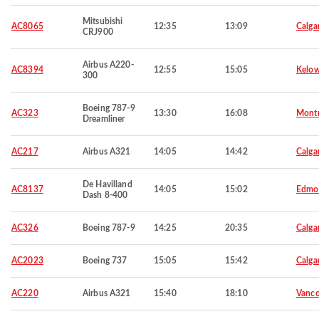
Mitsubishi
AC8065
12:35
13:09
Calga
CRJ900
Airbus A220-
AC8394
12:55
15:05
Kelo
300
Boeing 787-9
AC323
13:30
16:08
Montr
Dreamliner
AC217
Airbus A321
14:05
14:42
Calga
De Havilland
AC8137
14:05
15:02
Edmo
Dash 8-400
AC326
Boeing 787-9
14:25
20:35
Calga
AC2023
Boeing 737
15:05
15:42
Calga
AC220
Airbus A321
15:40
18:10
Vanco