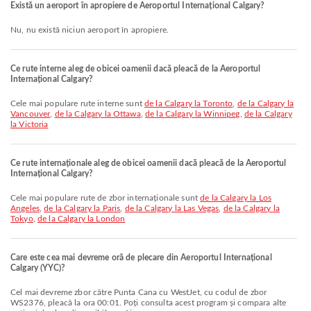
Există un aeroport în apropiere de Aeroportul Internațional Calgary?
Nu, nu există niciun aeroport în apropiere.
Ce rute interne aleg de obicei oamenii dacă pleacă de la Aeroportul
Internațional Calgary?
Cele mai populare rute interne sunt
de la Calgary la Toronto
,
de la Calgary la
Vancouver
,
de la Calgary la Ottawa
,
de la Calgary la Winnipeg
,
de la Calgary
la Victoria
Ce rute internaționale aleg de obicei oamenii dacă pleacă de la Aeroportul
Internațional Calgary?
Cele mai populare rute de zbor internaționale sunt
de la Calgary la Los
Angeles
,
de la Calgary la Paris
,
de la Calgary la Las Vegas
,
de la Calgary la
Tokyo
,
de la Calgary la London
Care este cea mai devreme oră de plecare din Aeroportul Internațional
Calgary (YYC)?
Cel mai devreme zbor către Punta Cana cu WestJet, cu codul de zbor
WS2376, pleacă la ora 00:01. Poți consulta acest program și compara alte