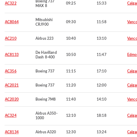
Boeing 737
AC322
09:25
15:33
Calga
MAX 8
Mitsubishi
AC8064
09:30
11:58
Vanco
CRJ900
AC210
Airbus 223
10:40
13:10
Vanco
De Havilland
AC8133
10:50
11:47
Edmo
Dash 8-400
AC356
Boeing 737
11:15
17:10
Calga
AC2021
Boeing 737
11:20
12:00
Calga
AC2020
Boeing 7M8
11:40
14:10
Vanco
Airbus A350-
AC324
12:10
18:18
Calga
1000
AC8134
Airbus A320
12:30
13:24
Calga