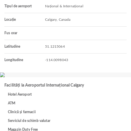
Tipul de aeroport
Național & Internațional
Locație
Calgary, Canada
Fus orar
Latitudine
51.1215064
Longitudine
-114.0098043
Facilități la Aeroportul Internațional Calgary
Hotel Aeroport
ATM
Clinică și farmacii
Serviciul de schimb valutar
Magazin Duty Free