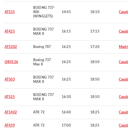
BOEING 737-
AT535
800
14:45
18:10
Casab
(WINGLETS)
BOEING 737
AT425
16:15
17:15
Casab
MAX 8
AT5302
Boeing 787
16:25
17:20
Madr
Boeing 737
QR4526
16:25
18:50
Casab
Max 8
BOEING 737
AT503
16:25
18:50
Casab
MAX 8
BOEING 737
AT525
16:30
18:50
Casab
MAX 8
AT1402
ATR 72
16:40
18:25
Casab
AT439
ATR 72
17:00
18:25
Casab