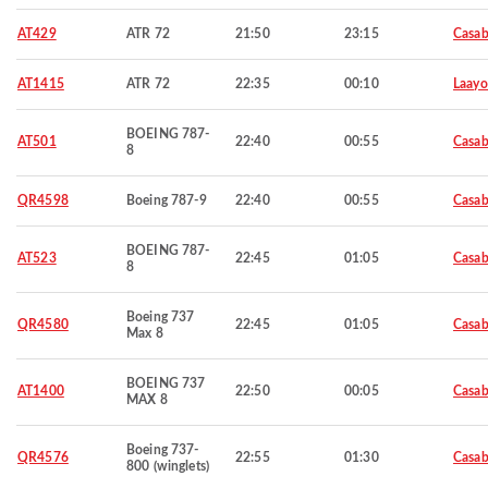
AT429
ATR 72
21:50
23:15
Casab
AT1415
ATR 72
22:35
00:10
Laay
BOEING 787-
AT501
22:40
00:55
Casab
8
QR4598
Boeing 787-9
22:40
00:55
Casab
BOEING 787-
AT523
22:45
01:05
Casab
8
Boeing 737
QR4580
22:45
01:05
Casab
Max 8
BOEING 737
AT1400
22:50
00:05
Casab
MAX 8
Boeing 737-
QR4576
22:55
01:30
Casab
800 (winglets)