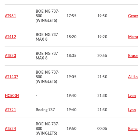
BOEING 737-
AT931
800
17:55
19:50
Gene
(WINGLETS)
BOEING 737
AT412
18:20
19:20
Marra
MAX 8
BOEING 737
AT833
18:35
20:55
Bruss
MAX 8
BOEING 737-
AT1437
800
19:05
21:50
Al Ho
(WINGLETS)
HC5004
-
19:40
21:30
Lyon
AT721
Boeing 737
19:40
21:30
Lyon
BOEING 737-
AT524
800
19:50
00:05
Bama
(WINGLETS)