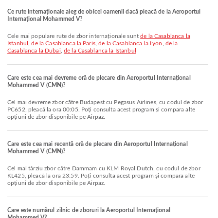
Ce rute internaționale aleg de obicei oamenii dacă pleacă de la Aeroportul
Internațional Mohammed V?
Cele mai populare rute de zbor internaționale sunt
de la Casablanca la
Istanbul
,
de la Casablanca la Paris
,
de la Casablanca la Lyon
,
de la
Casablanca la Dubai
,
de la Casablanca la Istanbul
Care este cea mai devreme oră de plecare din Aeroportul Internațional
Mohammed V (CMN)?
Cel mai devreme zbor către Budapest cu Pegasus Airlines, cu codul de zbor
PC652, pleacă la ora 00:05. Poți consulta acest program și compara alte
opțiuni de zbor disponibile pe Airpaz.
Care este cea mai recentă oră de plecare din Aeroportul Internațional
Mohammed V (CMN)?
Cel mai târziu zbor către Dammam cu KLM Royal Dutch, cu codul de zbor
KL425, pleacă la ora 23:59. Poți consulta acest program și compara alte
opțiuni de zbor disponibile pe Airpaz.
Care este numărul zilnic de zboruri la Aeroportul Internațional
Mohammed V?