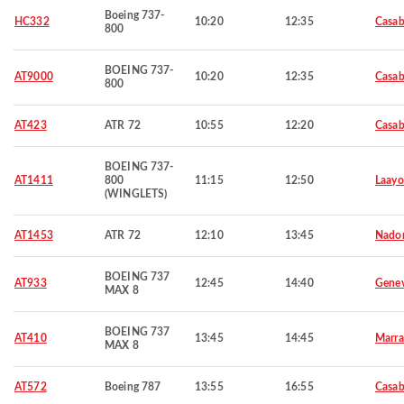
Boeing 737-
HC332
10:20
12:35
Casab
800
BOEING 737-
AT9000
10:20
12:35
Casab
800
AT423
ATR 72
10:55
12:20
Casab
BOEING 737-
AT1411
800
11:15
12:50
Laay
(WINGLETS)
AT1453
ATR 72
12:10
13:45
Nado
BOEING 737
AT933
12:45
14:40
Gene
MAX 8
BOEING 737
AT410
13:45
14:45
Marra
MAX 8
AT572
Boeing 787
13:55
16:55
Casab