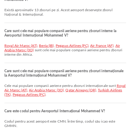
Există aproximativ 13 zboruri pe zi. Acest aeroport deservește zborul
Național & Internațional.
Care sunt cele mai populare companii aeriene pentru zboruri interne la
Aeroportul Internațional Mohammed V?
Royal Air Maroc (AT)
,
Iberia (IB)
,
Pegasus Airlines (PC)
,
Air France (AF)
,
Air
Arabia Maroc (3O)
sunt cele mai populare companii aeriene pentru zboruri
interne din Africa.
Care sunt cele mai populare companii aeriene pentru zboruri internaționale
la Aeroportul Internațional Mohammed V?
Cele mai populare companii aeriene pentru zboruri internaționale sunt
Royal
Air Maroc (AT)
,
Air Arabia Maroc (3O)
,
Qatar Airways (QR)
,
Turkish Airlines
(TK)
,
Pegasus Airlines (PC)
.
Care este codul pentru Aeroportul Internațional Mohammed V?
Codul pentru acest aeroport este CMN. Între timp, codul său icao este
GMMN.