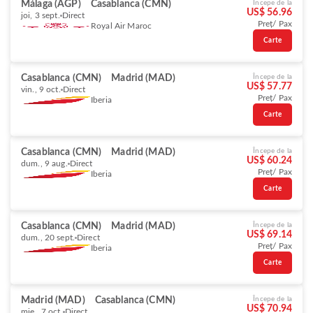
Málaga (AGP)
Casablanca (CMN)
Începe de la
US$ 56.96
joi, 3 sept.
Direct
Preț/ Pax
Royal Air Maroc
Carte
Casablanca (CMN)
Madrid (MAD)
Începe de la
US$ 57.77
vin., 9 oct.
Direct
Preț/ Pax
Iberia
Carte
Casablanca (CMN)
Madrid (MAD)
Începe de la
US$ 60.24
dum., 9 aug.
Direct
Preț/ Pax
Iberia
Carte
Casablanca (CMN)
Madrid (MAD)
Începe de la
US$ 69.14
dum., 20 sept.
Direct
Preț/ Pax
Iberia
Carte
Madrid (MAD)
Casablanca (CMN)
Începe de la
US$ 70.94
mie., 7 oct.
Direct