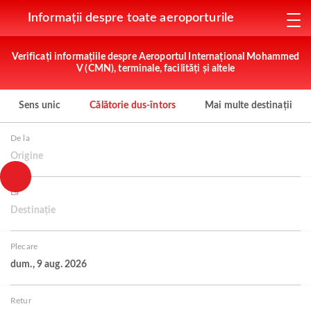
Informații despre toate aeroporturile
Verificați informațiile despre Aeroportul Internațional Mohammed
V (CMN), terminale, facilități și altele
Sens unic
Călătorie dus-întors
Mai multe destinații
De la
Origine
La
Destinație
Plecare
dum., 9 aug. 2026
Retur