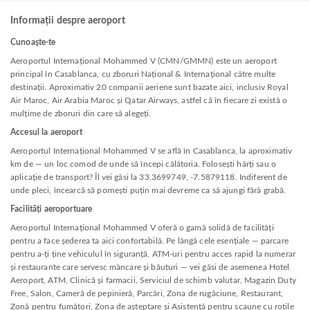
Informații despre aeroport
Cunoaște-te
Aeroportul Internațional Mohammed V (CMN/GMMN) este un aeroport
principal în Casablanca, cu zboruri Național & Internațional către multe
destinații. Aproximativ 20 companii aeriene sunt bazate aici, inclusiv Royal
Air Maroc, Air Arabia Maroc și Qatar Airways, astfel că în fiecare zi există o
mulțime de zboruri din care să alegeți.
Accesul la aeroport
Aeroportul Internațional Mohammed V se află în Casablanca, la aproximativ
km de — un loc comod de unde să începi călătoria. Folosești hărți sau o
aplicație de transport? Îl vei găsi la 33.3699749, -7.5879118. Indiferent de
unde pleci, încearcă să pornești puțin mai devreme ca să ajungi fără grabă.
Facilități aeroportuare
Aeroportul Internațional Mohammed V oferă o gamă solidă de facilități
pentru a face șederea ta aici confortabilă. Pe lângă cele esențiale — parcare
pentru a-ți ține vehiculul în siguranță, ATM-uri pentru acces rapid la numerar
și restaurante care servesc mâncare și băuturi — vei găsi de asemenea Hotel
Aeroport, ATM, Clinică și farmacii, Serviciul de schimb valutar, Magazin Duty
Free, Salon, Cameră de pepinieră, Parcări, Zona de rugăciune, Restaurant,
Zonă pentru fumători, Zona de așteptare și Asistență pentru scaune cu rotile