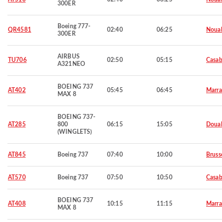
300ER
Boeing 777-
QR4581
02:40
06:25
Noua
300ER
AIRBUS
TU706
02:50
05:15
Casab
A321NEO
BOEING 737
AT402
05:45
06:45
Marra
MAX 8
BOEING 737-
AT285
800
06:15
15:05
Doua
(WINGLETS)
AT845
Boeing 737
07:40
10:00
Bruss
AT570
Boeing 737
07:50
10:50
Casab
BOEING 737
AT408
10:15
11:15
Marra
MAX 8