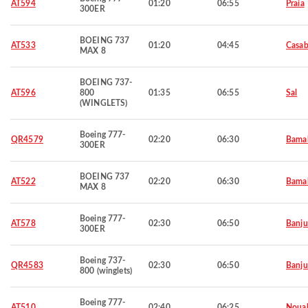
AT594
01:20
06:55
Praia
300ER
BOEING 737
AT533
01:20
04:45
Casab
MAX 8
BOEING 737-
AT596
800
01:35
06:55
Sal
(WINGLETS)
Boeing 777-
QR4579
02:20
06:30
Bama
300ER
BOEING 737
AT522
02:20
06:30
Bama
MAX 8
Boeing 777-
AT578
02:30
06:50
Banju
300ER
Boeing 737-
QR4583
02:30
06:50
Banju
800 (winglets)
Boeing 777-
AT510
02:40
06:25
Noua