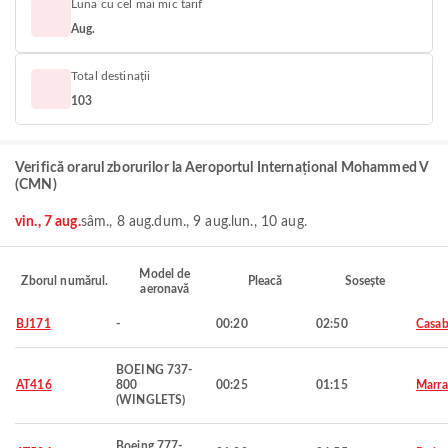
Luna cu cel mai mic tarif
Aug.
Total destinații
103
Verifică orarul zborurilor la Aeroportul Internațional Mohammed V
(CMN)
vin., 7 aug.
sâm., 8 aug.
dum., 9 aug.
lun., 10 aug.
Model de
Zborul numărul.
Pleacă
Sosește
aeronavă
BJ171
-
00:20
02:50
Casab
BOEING 737-
AT416
800
00:25
01:15
Marra
(WINGLETS)
Boeing 777-