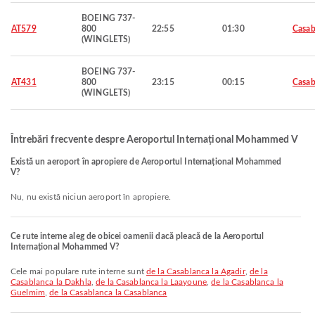
BOEING 737-
AT579
800
22:55
01:30
Casab
(WINGLETS)
BOEING 737-
AT431
800
23:15
00:15
Casab
(WINGLETS)
Întrebări frecvente despre Aeroportul Internațional Mohammed V
Există un aeroport în apropiere de Aeroportul Internațional Mohammed
V?
Nu, nu există niciun aeroport în apropiere.
Ce rute interne aleg de obicei oamenii dacă pleacă de la Aeroportul
Internațional Mohammed V?
Cele mai populare rute interne sunt
de la Casablanca la Agadir
,
de la
Casablanca la Dakhla
,
de la Casablanca la Laayoune
,
de la Casablanca la
Guelmim
,
de la Casablanca la Casablanca