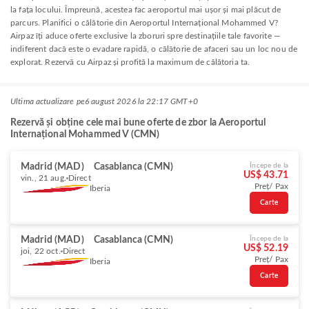
la fața locului. Împreună, acestea fac aeroportul mai ușor și mai plăcut de
parcurs. Planifici o călătorie din Aeroportul Internațional Mohammed V?
Airpaz îți aduce oferte exclusive la zboruri spre destinațiile tale favorite —
indiferent dacă este o evadare rapidă, o călătorie de afaceri sau un loc nou de
explorat. Rezervă cu Airpaz și profită la maximum de călătoria ta.
Ultima actualizare pe
6 august 2026 la 22:17 GMT+0
Rezervă și obține cele mai bune oferte de zbor la Aeroportul
Internațional Mohammed V (CMN)
Madrid (MAD)
Casablanca (CMN)
Începe de la
US$ 43.71
vin., 21 aug.
Direct
Preț/ Pax
Iberia
Carte
Madrid (MAD)
Casablanca (CMN)
Începe de la
US$ 52.19
joi, 22 oct.
Direct
Preț/ Pax
Iberia
Carte