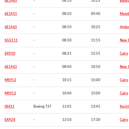
6E1485
-
08:10
10:25
Banga
6E1451
-
08:10
09:40
Mumb
6E1465
-
08:10
10:25
Hyde
SG5111
-
08:30
11:15
New D
EK930
-
08:35
12:55
Cairo
6E1461
-
08:40
10:50
New D
MS912
-
10:15
15:00
Cairo
MS912
-
10:40
15:00
Cairo
IX431
Boeing 737
11:05
13:45
Kochi
EK928
-
13:10
17:30
Cairo