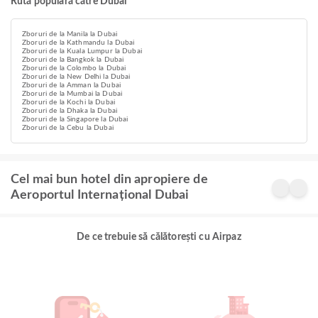
Rută populară către Dubai
Zboruri de la Manila la Dubai
Zboruri de la Kathmandu la Dubai
Zboruri de la Kuala Lumpur la Dubai
Zboruri de la Bangkok la Dubai
Zboruri de la Colombo la Dubai
Zboruri de la New Delhi la Dubai
Zboruri de la Amman la Dubai
Zboruri de la Mumbai la Dubai
Zboruri de la Kochi la Dubai
Zboruri de la Dhaka la Dubai
Zboruri de la Singapore la Dubai
Zboruri de la Cebu la Dubai
Cel mai bun hotel din apropiere de
Aeroportul Internațional Dubai
De ce trebuie să călătorești cu Airpaz