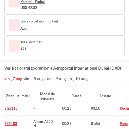
Karachi - Dubai
US$ 42.32
Luna cu cel mai mic tarif
Aug.
Total destinații
171
Verifică orarul zborurilor la Aeroportul Internațional Dubai (DXB)
vin., 7 aug.
sâm., 8 aug.
dum., 9 aug.
lun., 10 aug.
Model de
Zborul numărul.
Pleacă
Sosește
aeronavă
SG5118
-
00:25
03:10
Kochi
Airbus A320
6E1483
00:25
01:55
Pune
N