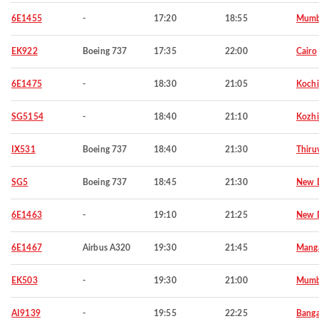
6E1455
-
17:20
18:55
Mumb
EK922
Boeing 737
17:35
22:00
Cairo
6E1475
-
18:30
21:05
Kochi
SG5154
-
18:40
21:10
Kozh
IX531
Boeing 737
18:40
21:30
Thiru
SG5
Boeing 737
18:45
21:30
New D
6E1463
-
19:10
21:25
New D
6E1467
Airbus A320
19:30
21:45
Manga
EK503
-
19:30
21:00
Mumb
AI9139
-
19:55
22:25
Banga