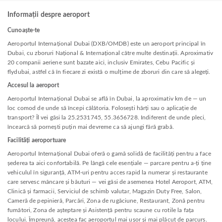
Informații despre aeroport
Cunoaște-te
Aeroportul Internațional Dubai (DXB/OMDB) este un aeroport principal în
Dubai, cu zboruri Național & Internațional către multe destinații. Aproximativ
20 companii aeriene sunt bazate aici, inclusiv Emirates, Cebu Pacific și
flydubai, astfel că în fiecare zi există o mulțime de zboruri din care să alegeți.
Accesul la aeroport
Aeroportul Internațional Dubai se află în Dubai, la aproximativ km de — un
loc comod de unde să începi călătoria. Folosești hărți sau o aplicație de
transport? Îl vei găsi la 25.2531745, 55.3656728. Indiferent de unde pleci,
încearcă să pornești puțin mai devreme ca să ajungi fără grabă.
Facilități aeroportuare
Aeroportul Internațional Dubai oferă o gamă solidă de facilități pentru a face
șederea ta aici confortabilă. Pe lângă cele esențiale — parcare pentru a-ți ține
vehiculul în siguranță, ATM-uri pentru acces rapid la numerar și restaurante
care servesc mâncare și băuturi — vei găsi de asemenea Hotel Aeroport, ATM,
Clinică și farmacii, Serviciul de schimb valutar, Magazin Duty Free, Salon,
Cameră de pepinieră, Parcări, Zona de rugăciune, Restaurant, Zonă pentru
fumători, Zona de așteptare și Asistență pentru scaune cu rotile la fața
locului. Împreună, acestea fac aeroportul mai ușor și mai plăcut de parcurs.