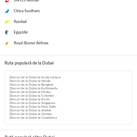
SWISS Airlines
China Southern
flyadeal
EgyptAir
Royal Brunei Airlines
Ruta populară de la Dubai
Zboruri de la Dubai la Kuala Lumpur
Zboruri de la Dubai la Manila
Zboruri de la Dubai la Bangkok
Zboruri de la Dubai la Kathmandu
Zboruri de la Dubai la Dhaka
Zboruri de la Dubai la Colombo
Zboruri de la Dubai la Kochi
Zboruri de la Dubai la Singapore
Zboruri de la Dubai la New Delhi
Zboruri de la Dubai la Jeddah
Zboruri de la Dubai la Amman
Zboruri de la Dubai la Casablanca