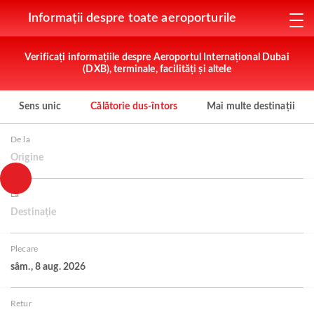
Informații despre toate aeroporturile
Verificați informațiile despre Aeroportul Internațional Dubai
(DXB), terminale, facilități și altele
Sens unic
Călătorie dus-întors
Mai multe destinații
De la
Origine
La
Destinație
Plecare
sâm., 8 aug. 2026
Retur