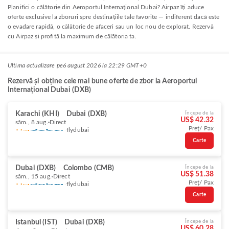
Planifici o călătorie din Aeroportul Internațional Dubai? Airpaz îți aduce
oferte exclusive la zboruri spre destinațiile tale favorite — indiferent dacă este
o evadare rapidă, o călătorie de afaceri sau un loc nou de explorat. Rezervă
cu Airpaz și profită la maximum de călătoria ta.
Ultima actualizare pe
6 august 2026 la 22:29 GMT+0
Rezervă și obține cele mai bune oferte de zbor la Aeroportul
Internațional Dubai (DXB)
Karachi (KHI)
Dubai (DXB)
Începe de la
US$ 42.32
sâm., 8 aug.
Direct
Preț/ Pax
flydubai
Carte
Dubai (DXB)
Colombo (CMB)
Începe de la
US$ 51.38
sâm., 15 aug.
Direct
Preț/ Pax
flydubai
Carte
Istanbul (IST)
Dubai (DXB)
Începe de la
US$ 60.28