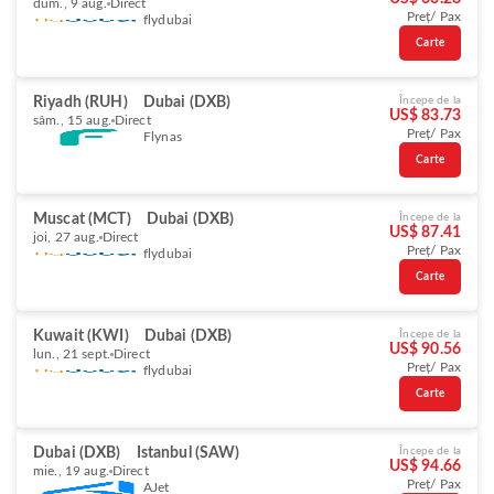
dum., 9 aug.
Direct
Preț/ Pax
flydubai
Carte
Riyadh (RUH)
Dubai (DXB)
Începe de la
US$ 83.73
sâm., 15 aug.
Direct
Preț/ Pax
Flynas
Carte
Muscat (MCT)
Dubai (DXB)
Începe de la
US$ 87.41
joi, 27 aug.
Direct
Preț/ Pax
flydubai
Carte
Kuwait (KWI)
Dubai (DXB)
Începe de la
US$ 90.56
lun., 21 sept.
Direct
Preț/ Pax
flydubai
Carte
Dubai (DXB)
Istanbul (SAW)
Începe de la
US$ 94.66
mie., 19 aug.
Direct
Preț/ Pax
AJet