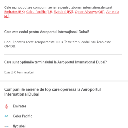
Cele mai populare companii aeriene pentru zboruri internaționale sunt
Emirates (EK)
,
Cebu Pacific (5J)
,
flydubai (FZ)
,
Qatar Airways (QR)
,
Air India
(AI)
.
Care este codul pentru Aeroportul Internațional Dubai?
Codul pentru acest aeroport este DXB. Între timp, codul său icao este
OMDB.
Care sunt opțiunile terminalului la Aeroportul Internațional Dubai?
Există 0 terminal(e),
Companiile aeriene de top care operează la Aeroportul
Internațional Dubai
Emirates
Cebu Pacific
flydubai