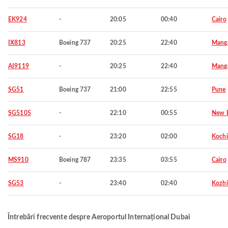
EK924
-
20:05
00:40
Cairo
IX813
Boeing 737
20:25
22:40
Manga
AI9119
-
20:25
22:40
Manga
SG51
Boeing 737
21:00
22:55
Pune
SG5105
-
22:10
00:55
New D
SG18
-
23:20
02:00
Kochi
MS910
Boeing 787
23:35
03:55
Cairo
SG53
-
23:40
02:40
Kozh
Întrebări frecvente despre Aeroportul Internațional Dubai