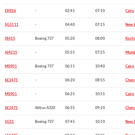
EK926
-
02:45
07:10
Cairo
SG5111
-
04:40
07:15
New D
IX435
Boeing 737
05:20
08:00
Kochi
AI4215
-
05:55
07:25
Mumb
MS901
Boeing 737
06:15
10:40
Cairo
6E1471
-
06:20
08:55
Chen
MS901
-
06:25
10:55
Cairo
6E1471
Airbus A320
06:35
09:10
Chen
SG11
Boeing 737
07:45
10:10
New D