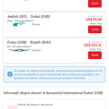
Carte
Jeddah (JED)
Dubai (DXB)
Începe de la
US$ 99.69
mar., 18 aug.
Direct
Preț/ Pax
Flynas
Carte
Dubai (DXB)
Riyadh (RUH)
Începe de la
US$ 103.31
joi, 10 sept.
Direct
Preț/ Pax
Saudia
Carte
Vă rugăm să rețineți că prețurile enumerate pe această pagină pot să
nu fie actualizate și pot fi modificate fără notificare prealabilă. Ne
străduim să oferim cele mai exacte și actuale informații.
Informații despre zboruri la Aeroportul Internațional Dubai (DXB)
Oferte de zboruri exclusive