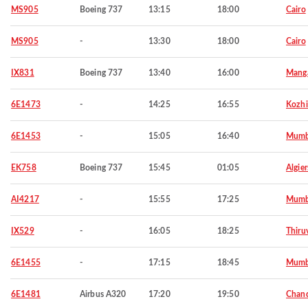
MS905
Boeing 737
13:15
18:00
Cairo
MS905
-
13:30
18:00
Cairo
IX831
Boeing 737
13:40
16:00
Manga
6E1473
-
14:25
16:55
Kozh
6E1453
-
15:05
16:40
Mumb
EK758
Boeing 737
15:45
01:05
Algier
AI4217
-
15:55
17:25
Mumb
IX529
-
16:05
18:25
Thiru
6E1455
-
17:15
18:45
Mumb
6E1481
Airbus A320
17:20
19:50
Chand