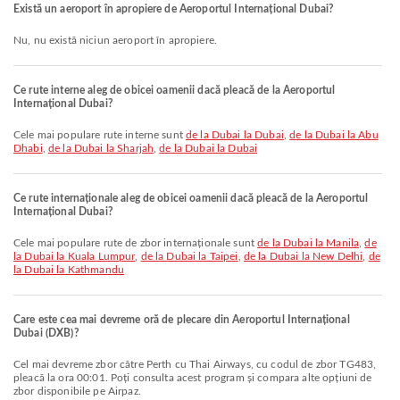
Există un aeroport în apropiere de Aeroportul Internațional Dubai?
Nu, nu există niciun aeroport în apropiere.
Ce rute interne aleg de obicei oamenii dacă pleacă de la Aeroportul
Internațional Dubai?
Cele mai populare rute interne sunt
de la Dubai la Dubai
,
de la Dubai la Abu
Dhabi
,
de la Dubai la Sharjah
,
de la Dubai la Dubai
Ce rute internaționale aleg de obicei oamenii dacă pleacă de la Aeroportul
Internațional Dubai?
Cele mai populare rute de zbor internaționale sunt
de la Dubai la Manila
,
de
la Dubai la Kuala Lumpur
,
de la Dubai la Taipei
,
de la Dubai la New Delhi
,
de
la Dubai la Kathmandu
Care este cea mai devreme oră de plecare din Aeroportul Internațional
Dubai (DXB)?
Cel mai devreme zbor către Perth cu Thai Airways, cu codul de zbor TG483,
pleacă la ora 00:01. Poți consulta acest program și compara alte opțiuni de
zbor disponibile pe Airpaz.