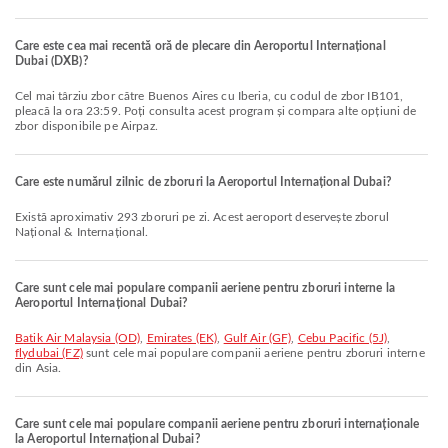
Care este cea mai recentă oră de plecare din Aeroportul Internațional
Dubai (DXB)?
Cel mai târziu zbor către Buenos Aires cu Iberia, cu codul de zbor IB101,
pleacă la ora 23:59. Poți consulta acest program și compara alte opțiuni de
zbor disponibile pe Airpaz.
Care este numărul zilnic de zboruri la Aeroportul Internațional Dubai?
Există aproximativ 293 zboruri pe zi. Acest aeroport deservește zborul
Național & Internațional.
Care sunt cele mai populare companii aeriene pentru zboruri interne la
Aeroportul Internațional Dubai?
Batik Air Malaysia (OD)
,
Emirates (EK)
,
Gulf Air (GF)
,
Cebu Pacific (5J)
,
flydubai (FZ)
sunt cele mai populare companii aeriene pentru zboruri interne
din Asia.
Care sunt cele mai populare companii aeriene pentru zboruri internaționale
la Aeroportul Internațional Dubai?