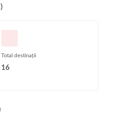
)
Total destinații
16
)