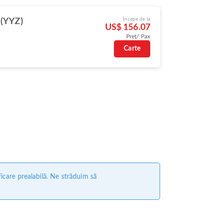
Începe de la
 (YYZ)
US$ 156.07
Preț/ Pax
Carte
ficare prealabilă. Ne străduim să