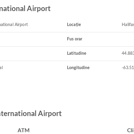
national Airport
national Airport
Locație
Halifa
Fus orar
Latitudine
44.88
al
Longitudine
-63.5
International Airport
ATM
Cli