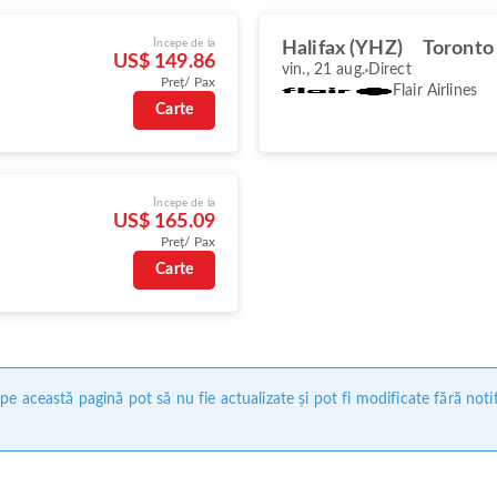
Începe de la
Halifax (YHZ)
Toronto
US$ 149.86
vin., 21 aug.
Direct
Preț/ Pax
Flair Airlines
Carte
Începe de la
US$ 165.09
Preț/ Pax
Carte
e această pagină pot să nu fie actualizate și pot fi modificate fără noti