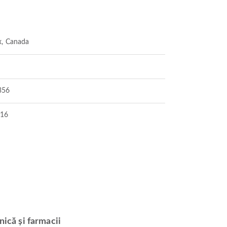
x, Canada
356
116
nică și farmacii