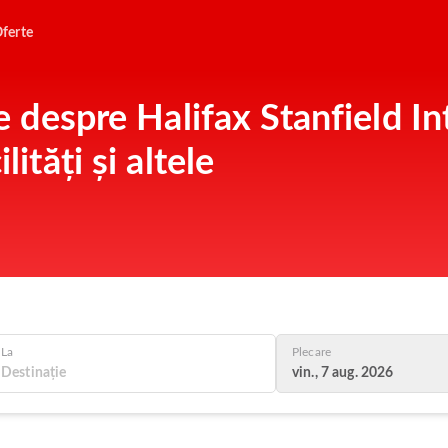
ferte
le despre Halifax Stanfield I
lități și altele
La
Plecare
vin., 7 aug. 2026