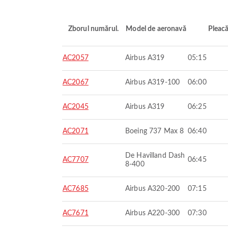
Zborul numărul.
Model de aeronavă
Pleac
AC2057
Airbus A319
05:15
AC2067
Airbus A319-100
06:00
AC2045
Airbus A319
06:25
AC2071
Boeing 737 Max 8
06:40
De Havilland Dash
AC7707
06:45
8-400
AC7685
Airbus A320-200
07:15
AC7671
Airbus A220-300
07:30