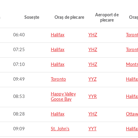
Aeroport de
ă
Sosește
Oraș de plecare
Oraș
plecare
06:40
Halifax
YHZ
Toron
07:25
Halifax
YHZ
Toron
07:10
Halifax
YHZ
Montr
09:49
Toronto
YYZ
Halifa
Happy Valley
08:53
YYR
Halifa
Goose Bay
08:28
Halifax
YHZ
Otta
09:09
St. John's
YYT
Halifa