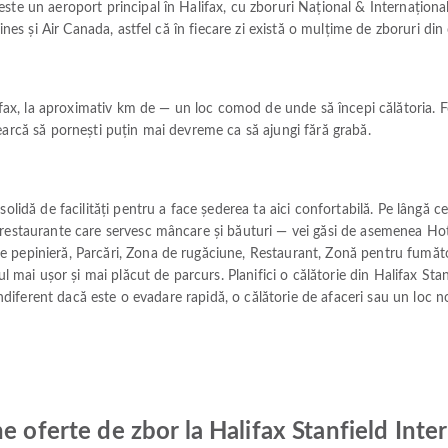
ste un aeroport principal în Halifax, cu zboruri Național & Internaționa
ines și Air Canada, astfel că în fiecare zi există o mulțime de zboruri din 
ifax, la aproximativ km de — un loc comod de unde să începi călătoria. Fol
earcă să pornești puțin mai devreme ca să ajungi fără grabă.
olidă de facilități pentru a face șederea ta aici confortabilă. Pe lângă ce
restaurante care servesc mâncare și băuturi — vei găsi de asemenea Hotel
 pepinieră, Parcări, Zona de rugăciune, Restaurant, Zonă pentru fumăto
ul mai ușor și mai plăcut de parcurs. Planifici o călătorie din Halifax Stan
 indiferent dacă este o evadare rapidă, o călătorie de afaceri sau un loc n
e oferte de zbor la Halifax Stanfield Inte