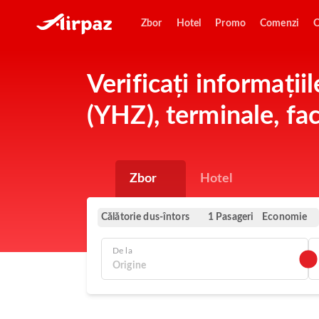
Zbor
Hotel
Promo
Comenzi
O
Verificați informații
(YHZ), terminale, faci
Zbor
Hotel
Călătorie dus-întors
Economie
1 Pasageri
De la