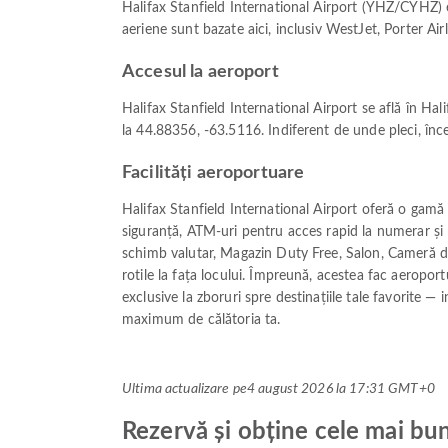
Halifax Stanfield International Airport (YHZ/CYHZ) e
aeriene sunt bazate aici, inclusiv WestJet, Porter Airl
Accesul la aeroport
Halifax Stanfield International Airport se află în Hal
la 44.88356, -63.5116. Indiferent de unde pleci, înc
Facilități aeroportuare
Halifax Stanfield International Airport oferă o gamă s
siguranță, ATM-uri pentru acces rapid la numerar și 
schimb valutar, Magazin Duty Free, Salon, Cameră de
rotile la fața locului. Împreună, acestea fac aeroport
exclusive la zboruri spre destinațiile tale favorite —
maximum de călătoria ta.
Ultima actualizare pe
4 august 2026 la 17:31 GMT+0
Rezervă și obține cele mai bun