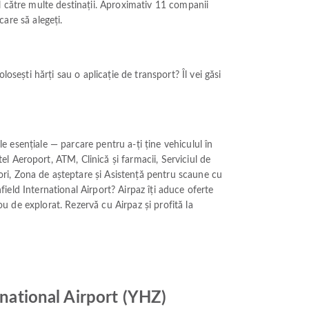
l către multe destinații. Aproximativ 11 companii
care să alegeți.
osești hărți sau o aplicație de transport? Îl vei găsi
le esențiale — parcare pentru a-ți ține vehiculul în
 Aeroport, ATM, Clinică și farmacii, Serviciul de
ri, Zona de așteptare și Asistență pentru scaune cu
field International Airport? Airpaz îți aduce oferte
ou de explorat. Rezervă cu Airpaz și profită la
rnational Airport (YHZ)