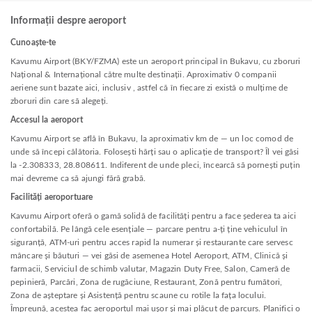
Informații despre aeroport
Cunoaște-te
Kavumu Airport (BKY/FZMA) este un aeroport principal în Bukavu, cu zboruri
Național & Internațional către multe destinații. Aproximativ 0 companii
aeriene sunt bazate aici, inclusiv , astfel că în fiecare zi există o mulțime de
zboruri din care să alegeți.
Accesul la aeroport
Kavumu Airport se află în Bukavu, la aproximativ km de — un loc comod de
unde să începi călătoria. Folosești hărți sau o aplicație de transport? Îl vei găsi
la -2.308333, 28.808611. Indiferent de unde pleci, încearcă să pornești puțin
mai devreme ca să ajungi fără grabă.
Facilități aeroportuare
Kavumu Airport oferă o gamă solidă de facilități pentru a face șederea ta aici
confortabilă. Pe lângă cele esențiale — parcare pentru a-ți ține vehiculul în
siguranță, ATM-uri pentru acces rapid la numerar și restaurante care servesc
mâncare și băuturi — vei găsi de asemenea Hotel Aeroport, ATM, Clinică și
farmacii, Serviciul de schimb valutar, Magazin Duty Free, Salon, Cameră de
pepinieră, Parcări, Zona de rugăciune, Restaurant, Zonă pentru fumători,
Zona de așteptare și Asistență pentru scaune cu rotile la fața locului.
Împreună, acestea fac aeroportul mai ușor și mai plăcut de parcurs. Planifici o