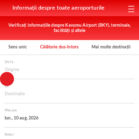
Informații despre toate aeroporturile
Verificați informațiile despre Kavumu Airport (BKY), terminale,
facilități și altele
Sens unic
Călătorie dus-întors
Mai multe destinații
De la
Origine
La
Destinație
Plecare
lun., 10 aug. 2026
Retur