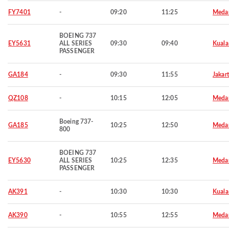
FY7401
-
09:20
11:25
Meda
BOEING 737
EY5631
ALL SERIES
09:30
09:40
Kuala
PASSENGER
GA184
-
09:30
11:55
Jakar
QZ108
-
10:15
12:05
Meda
Boeing 737-
GA185
10:25
12:50
Meda
800
BOEING 737
EY5630
ALL SERIES
10:25
12:35
Meda
PASSENGER
AK391
-
10:30
10:30
Kuala
AK390
-
10:55
12:55
Meda