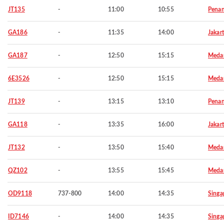
JT135
-
11:00
10:55
Pena
GA186
-
11:35
14:00
Jakar
GA187
-
12:50
15:15
Meda
6E3526
-
12:50
15:15
Meda
JT139
-
13:15
13:10
Pena
GA118
-
13:35
16:00
Jakar
JT132
-
13:50
15:40
Meda
QZ102
-
13:55
15:45
Meda
OD9118
737-800
14:00
14:35
Singa
ID7146
-
14:00
14:35
Singa