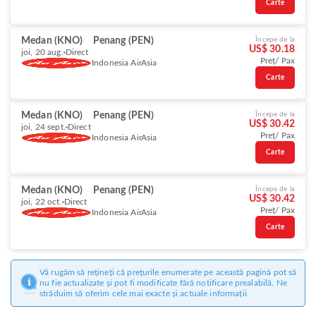
Carte
Medan (KNO)
Penang (PEN)
Începe de la
US$ 30.18
joi, 20 aug.
Direct
Preț/ Pax
Indonesia AirAsia
Carte
Medan (KNO)
Penang (PEN)
Începe de la
US$ 30.42
joi, 24 sept.
Direct
Preț/ Pax
Indonesia AirAsia
Carte
Medan (KNO)
Penang (PEN)
Începe de la
US$ 30.42
joi, 22 oct.
Direct
Preț/ Pax
Indonesia AirAsia
Carte
Vă rugăm să rețineți că prețurile enumerate pe această pagină pot să
nu fie actualizate și pot fi modificate fără notificare prealabilă. Ne
străduim să oferim cele mai exacte și actuale informații.