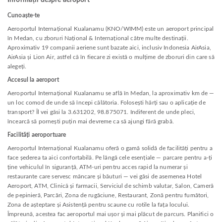
Informații despre aeroport
Cunoaște-te
Aeroportul Internațional Kualanamu (KNO/WIMM) este un aeroport principal
în Medan, cu zboruri Național & Internațional către multe destinații.
Aproximativ 19 companii aeriene sunt bazate aici, inclusiv Indonesia AirAsia,
AirAsia și Lion Air, astfel că în fiecare zi există o mulțime de zboruri din care să
alegeți.
Accesul la aeroport
Aeroportul Internațional Kualanamu se află în Medan, la aproximativ km de —
un loc comod de unde să începi călătoria. Folosești hărți sau o aplicație de
transport? Îl vei găsi la 3.631202, 98.875071. Indiferent de unde pleci,
încearcă să pornești puțin mai devreme ca să ajungi fără grabă.
Facilități aeroportuare
Aeroportul Internațional Kualanamu oferă o gamă solidă de facilități pentru a
face șederea ta aici confortabilă. Pe lângă cele esențiale — parcare pentru a-ți
ține vehiculul în siguranță, ATM-uri pentru acces rapid la numerar și
restaurante care servesc mâncare și băuturi — vei găsi de asemenea Hotel
Aeroport, ATM, Clinică și farmacii, Serviciul de schimb valutar, Salon, Cameră
de pepinieră, Parcări, Zona de rugăciune, Restaurant, Zonă pentru fumători,
Zona de așteptare și Asistență pentru scaune cu rotile la fața locului.
Împreună, acestea fac aeroportul mai ușor și mai plăcut de parcurs. Planifici o