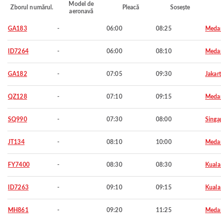
Model de
Zborul numărul.
Pleacă
Sosește
aeronavă
GA183
-
06:00
08:25
Meda
ID7264
-
06:00
08:10
Meda
GA182
-
07:05
09:30
Jakar
QZ128
-
07:10
09:15
Meda
SQ990
-
07:30
08:00
Singa
JT134
-
08:10
10:00
Meda
FY7400
-
08:30
08:30
Kuala
ID7263
-
09:10
09:15
Kuala
MH861
-
09:20
11:25
Meda