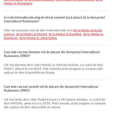
Medan la Yogyakarta
Ce rute internaționale aleg de obicei oamenii dacă pleacă de la Aeroportul
Internațional Kualanamu?
Cele mai populare rute de zbor internaționale sunt
de la Medan la Kuala
Lumpur
,
de la Medan la Penang
,
de la Medan la Bangkok
,
de la Medan la
Singapore
,
de la Medan la Johor Bahru
Care este cea mai devreme oră de plecare din Aeroportul Internațional
Kualanamu (KNO)?
Cel mai devreme zbor către Manila cu Vietnam Airlines, cu codul de zbor
VN647, pleacă la ora 00:05. Poți consulta acest program și compara alte
opțiuni de zbor disponibile pe Airpaz.
Care este cea mai recentă oră de plecare din Aeroportul Internațional
Kualanamu (KNO)?
Cel mai târziu zbor către Osaka Kansai cu All Nippon Airways, cu codul de
zbor NH5596, pleacă la ora 23:59. Poți consulta acest program și compara
alte opțiuni de zbor disponibile pe Airpaz.