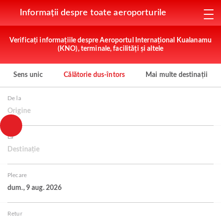
Informații despre toate aeroporturile
Verificați informațiile despre Aeroportul Internațional Kualanamu
(KNO), terminale, facilități și altele
Sens unic
Călătorie dus-întors
Mai multe destinații
De la
Origine
La
Destinație
Plecare
dum., 9 aug. 2026
Retur