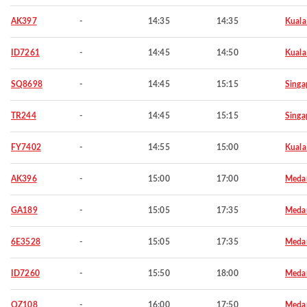
AK397
-
14:35
14:35
Kuala
ID7261
-
14:45
14:50
Kuala
SQ8698
-
14:45
15:15
Singa
TR244
-
14:45
15:15
Singa
FY7402
-
14:55
15:00
Kuala
AK396
-
15:00
17:00
Meda
GA189
-
15:05
17:35
Meda
6E3528
-
15:05
17:35
Meda
ID7260
-
15:50
18:00
Meda
QZ108
-
16:00
17:50
Meda