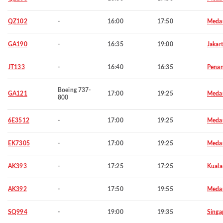
QZ102
-
16:00
17:50
Meda
GA190
-
16:35
19:00
Jakar
JT133
-
16:40
16:35
Pena
Boeing 737-
GA121
17:00
19:25
Meda
800
6E3512
-
17:00
19:25
Meda
EK7305
-
17:00
19:25
Meda
AK393
-
17:25
17:25
Kuala
AK392
-
17:50
19:55
Meda
SQ994
-
19:00
19:35
Singa