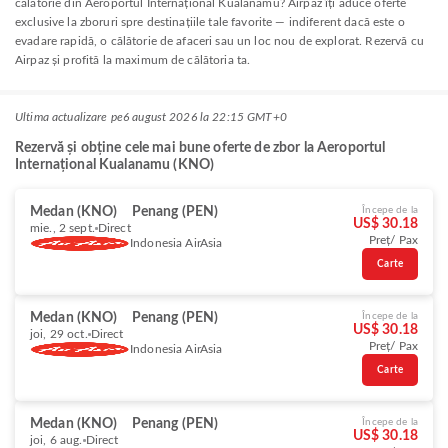
călătorie din Aeroportul Internațional Kualanamu? Airpaz îți aduce oferte
exclusive la zboruri spre destinațiile tale favorite — indiferent dacă este o
evadare rapidă, o călătorie de afaceri sau un loc nou de explorat. Rezervă cu
Airpaz și profită la maximum de călătoria ta.
Ultima actualizare pe
6 august 2026 la 22:15 GMT+0
Rezervă și obține cele mai bune oferte de zbor la Aeroportul
Internațional Kualanamu (KNO)
Medan (KNO)
Penang (PEN)
Începe de la
US$ 30.18
mie., 2 sept.
Direct
Preț/ Pax
Indonesia AirAsia
Carte
Medan (KNO)
Penang (PEN)
Începe de la
US$ 30.18
joi, 29 oct.
Direct
Preț/ Pax
Indonesia AirAsia
Carte
Medan (KNO)
Penang (PEN)
Începe de la
US$ 30.18
joi, 6 aug.
Direct