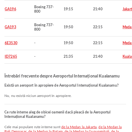
Boeing 737-
GA196
19:15
21:40
Jakar
800
Boeing 737-
GA193
19:50
22:15
Meda
800
6E3530
-
19:50
22:15
Meda
ID7265
-
21:35
21:40
Kuala
Întrebări frecvente despre Aeroportul Internațional Kualanamu
Există un aeroport în apropiere de Aeroportul Internațional Kualanamu?
Nu, nu există niciun aeroport în apropiere.
Ce rute interne aleg de obicei oamenii dacă pleacă de la Aeroportul
Internațional Kualanamu?
Cele mai populare rute interne sunt
de la Medan la Jakarta
,
de la Medan la
Bali Denpasar
,
de la Medan la Batam
,
de la Medan la Gunungsitoli
,
de la