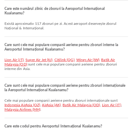
Care este numărul zilnic de zboruri la Aeroportul Internațional
Kualanamu?
Există aproximativ 117 zboruri pe zi. Acest aeroport deservește zborul
Național & Internațional.
Care sunt cele mai populare companii aeriene pentru zboruri interne la
Aeroportul Internațional Kualanamu?
Lion Air (JT)
,
Super Air Jet (IU)
,
Citilink (QG)
,
Wings Air (IW)
,
Batik Air
Malaysia (OD)
sunt cele mai populare companii aeriene pentru zboruri
interne din Asia.
Care sunt cele mai populare companii aeriene pentru zboruri internaționale
la Aeroportul Internațional Kualanamu?
Cele mai populare companii aeriene pentru zboruri internaționale sunt
Indonesia AirAsia (QZ)
,
AirAsia (AK)
,
Batik Air Malaysia (OD)
,
Lion Air (JT)
,
Malaysia Airlines (MH)
.
Care este codul pentru Aeroportul Internațional Kualanamu?