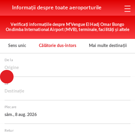
Informații despre toate aeroporturile
Verificați informațiile despre M'Vengue El Hadj Omar Bongo
Ondimba International Airport (MVB), terminale, facilități și altele
Sens unic
Călătorie dus-întors
Mai multe destinații
De la
Origine
La
Destinație
Plecare
sâm., 8 aug. 2026
Retur