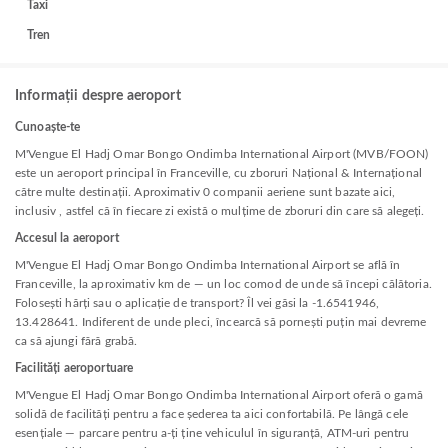
Taxi
Tren
Informații despre aeroport
Cunoaște-te
M'Vengue El Hadj Omar Bongo Ondimba International Airport (MVB/FOON)
este un aeroport principal în Franceville, cu zboruri Național & Internațional
către multe destinații. Aproximativ 0 companii aeriene sunt bazate aici,
inclusiv , astfel că în fiecare zi există o mulțime de zboruri din care să alegeți.
Accesul la aeroport
M'Vengue El Hadj Omar Bongo Ondimba International Airport se află în
Franceville, la aproximativ km de — un loc comod de unde să începi călătoria.
Folosești hărți sau o aplicație de transport? Îl vei găsi la -1.6541946,
13.428641. Indiferent de unde pleci, încearcă să pornești puțin mai devreme
ca să ajungi fără grabă.
Facilități aeroportuare
M'Vengue El Hadj Omar Bongo Ondimba International Airport oferă o gamă
solidă de facilități pentru a face șederea ta aici confortabilă. Pe lângă cele
esențiale — parcare pentru a-ți ține vehiculul în siguranță, ATM-uri pentru