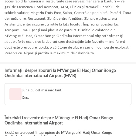
acces rapid la numerar și restaurante care servesc mâncare și băuturi — vei
găsi de asemenea Hotel Aeroport, ATM, Clinică și farmacii, Serviciul de
schimb valutar, Magazin Duty Free, Salon, Cameră de pepinieră, Parcări, Zona
de rugăciune, Restaurant, Zonă pentru fumători, Zona de așteptare și
Asistență pentru scaune cu rotile la fața locului. Împreună, acestea fac
aeroportul mai ușor și mai plăcut de parcurs. Planifici o călătorie din
M'Vengue El Hadj Omar Bongo Ondimba International Airport? Airpaz îți
aduce oferte exclusive la zboruri spre destinațiile tale favorite — indiferent
dacă este o evadare rapidă, o călătorie de afaceri sau un loc nou de explorat.
Rezervă cu Airpaz și profită la maximum de călătoria ta.
Informații despre zboruri la M'Vengue El Hadj Omar Bongo
Ondimba International Airport (MVB)
Luna cu cel mai mic tarif
Dec.
Întrebări frecvente despre M'Vengue El Hadj Omar Bongo
Ondimba International Airport
Există un aeroport în apropiere de M'Vengue El Hadj Omar Bongo