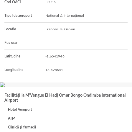
Cod OACI
FOON
Tipul de aeroport
Național & Internațional
Locație
Franceville, Gabon
Fus orar
Latitudine
-1.6541946
Longitudine
13.428641
Facilități la M'Vengue El Hadj Omar Bongo Ondimba International
Airport
Hotel Aeroport
ATM
Clinică și farmacii