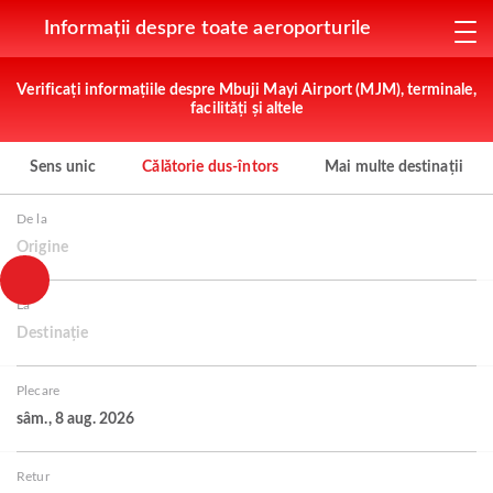
Informații despre toate aeroporturile
Verificați informațiile despre Mbuji Mayi Airport (MJM), terminale,
facilități și altele
Sens unic
Călătorie dus-întors
Mai multe destinații
De la
Origine
La
Destinație
Plecare
sâm., 8 aug. 2026
Retur