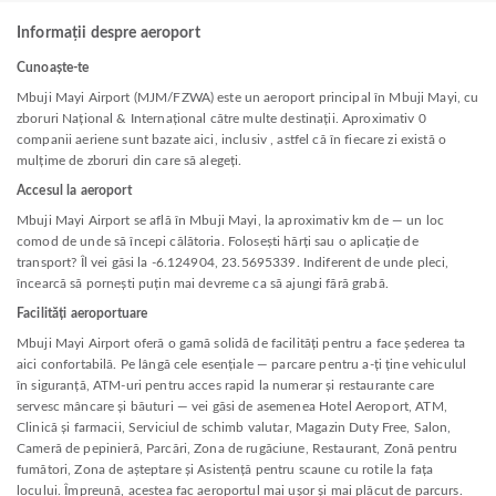
Informații despre aeroport
Cunoaște-te
Mbuji Mayi Airport (MJM/FZWA) este un aeroport principal în Mbuji Mayi, cu
zboruri Național & Internațional către multe destinații. Aproximativ 0
companii aeriene sunt bazate aici, inclusiv , astfel că în fiecare zi există o
mulțime de zboruri din care să alegeți.
Accesul la aeroport
Mbuji Mayi Airport se află în Mbuji Mayi, la aproximativ km de — un loc
comod de unde să începi călătoria. Folosești hărți sau o aplicație de
transport? Îl vei găsi la -6.124904, 23.5695339. Indiferent de unde pleci,
încearcă să pornești puțin mai devreme ca să ajungi fără grabă.
Facilități aeroportuare
Mbuji Mayi Airport oferă o gamă solidă de facilități pentru a face șederea ta
aici confortabilă. Pe lângă cele esențiale — parcare pentru a-ți ține vehiculul
în siguranță, ATM-uri pentru acces rapid la numerar și restaurante care
servesc mâncare și băuturi — vei găsi de asemenea Hotel Aeroport, ATM,
Clinică și farmacii, Serviciul de schimb valutar, Magazin Duty Free, Salon,
Cameră de pepinieră, Parcări, Zona de rugăciune, Restaurant, Zonă pentru
fumători, Zona de așteptare și Asistență pentru scaune cu rotile la fața
locului. Împreună, acestea fac aeroportul mai ușor și mai plăcut de parcurs.