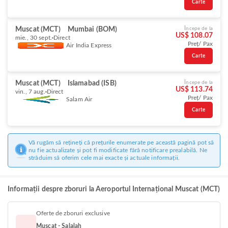
Carte
Muscat (MCT)
Mumbai (BOM)
Începe de la
US$ 108.07
mie., 30 sept.
Direct
Preț/ Pax
Air India Express
Carte
Muscat (MCT)
Islamabad (ISB)
Începe de la
US$ 113.74
vin., 7 aug.
Direct
Preț/ Pax
Salam Air
Carte
Vă rugăm să rețineți că prețurile enumerate pe această pagină pot să
nu fie actualizate și pot fi modificate fără notificare prealabilă. Ne
străduim să oferim cele mai exacte și actuale informații.
Informații despre zboruri la Aeroportul Internațional Muscat (MCT)
Oferte de zboruri exclusive
Muscat - Salalah