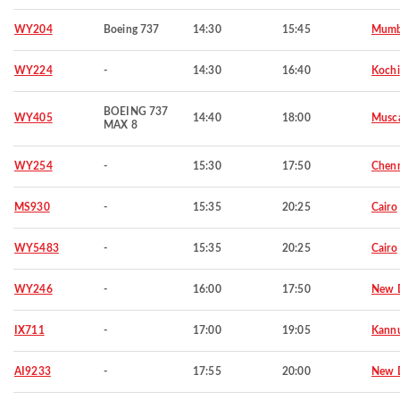
WY204
Boeing 737
14:30
15:45
Mumb
WY224
-
14:30
16:40
Kochi
BOEING 737
WY405
14:40
18:00
Musc
MAX 8
WY254
-
15:30
17:50
Chen
MS930
-
15:35
20:25
Cairo
WY5483
-
15:35
20:25
Cairo
WY246
-
16:00
17:50
New D
IX711
-
17:00
19:05
Kann
AI9233
-
17:55
20:00
New D