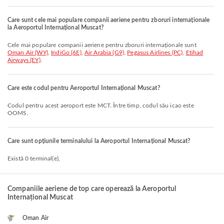
Care sunt cele mai populare companii aeriene pentru zboruri internaționale
la Aeroportul Internațional Muscat?
Cele mai populare companii aeriene pentru zboruri internaționale sunt
Oman Air (WY)
,
IndiGo (6E)
,
Air Arabia (G9)
,
Pegasus Airlines (PC)
,
Etihad
Airways (EY)
.
Care este codul pentru Aeroportul Internațional Muscat?
Codul pentru acest aeroport este MCT. Între timp, codul său icao este
OOMS.
Care sunt opțiunile terminalului la Aeroportul Internațional Muscat?
Există 0 terminal(e),
Companiile aeriene de top care operează la Aeroportul
Internațional Muscat
Oman Air