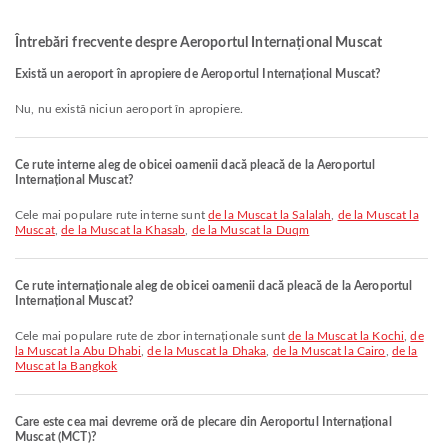
Întrebări frecvente despre Aeroportul Internațional Muscat
Există un aeroport în apropiere de Aeroportul Internațional Muscat?
Nu, nu există niciun aeroport în apropiere.
Ce rute interne aleg de obicei oamenii dacă pleacă de la Aeroportul
Internațional Muscat?
Cele mai populare rute interne sunt
de la Muscat la Salalah
,
de la Muscat la
Muscat
,
de la Muscat la Khasab
,
de la Muscat la Duqm
Ce rute internaționale aleg de obicei oamenii dacă pleacă de la Aeroportul
Internațional Muscat?
Cele mai populare rute de zbor internaționale sunt
de la Muscat la Kochi
,
de
la Muscat la Abu Dhabi
,
de la Muscat la Dhaka
,
de la Muscat la Cairo
,
de la
Muscat la Bangkok
Care este cea mai devreme oră de plecare din Aeroportul Internațional
Muscat (MCT)?