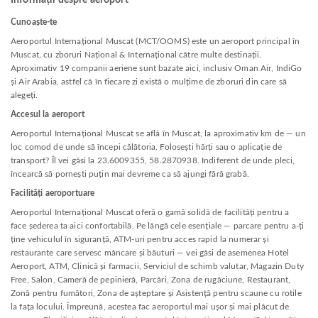
Informații despre aeroport
Cunoaște-te
Aeroportul Internațional Muscat (MCT/OOMS) este un aeroport principal în
Muscat, cu zboruri Național & Internațional către multe destinații.
Aproximativ 19 companii aeriene sunt bazate aici, inclusiv Oman Air, IndiGo
și Air Arabia, astfel că în fiecare zi există o mulțime de zboruri din care să
alegeți.
Accesul la aeroport
Aeroportul Internațional Muscat se află în Muscat, la aproximativ km de — un
loc comod de unde să începi călătoria. Folosești hărți sau o aplicație de
transport? Îl vei găsi la 23.6009355, 58.2870938. Indiferent de unde pleci,
încearcă să pornești puțin mai devreme ca să ajungi fără grabă.
Facilități aeroportuare
Aeroportul Internațional Muscat oferă o gamă solidă de facilități pentru a
face șederea ta aici confortabilă. Pe lângă cele esențiale — parcare pentru a-ți
ține vehiculul în siguranță, ATM-uri pentru acces rapid la numerar și
restaurante care servesc mâncare și băuturi — vei găsi de asemenea Hotel
Aeroport, ATM, Clinică și farmacii, Serviciul de schimb valutar, Magazin Duty
Free, Salon, Cameră de pepinieră, Parcări, Zona de rugăciune, Restaurant,
Zonă pentru fumători, Zona de așteptare și Asistență pentru scaune cu rotile
la fața locului. Împreună, acestea fac aeroportul mai ușor și mai plăcut de