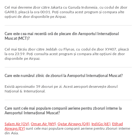
Cel mai devreme zbor către Jakarta cu Garuda Indonesia, cu codul de zbor
GA983, pleacă la ora 00:01. Poți consulta acest program și compara alte
opțiuni de zbor disponibile pe Airpaz.
Care este cea mai recentă oră de plecare din Aeroportul Internațional
Muscat (MCT)?
Cel mai târziu zbor către Jeddah cu Flynas, cu codul de zbor XY407, pleacă
la ora 23:59. Poți consulta acest program și compara alte opțiuni de zbor
disponibile pe Airpaz.
Care este numărul zilnic de zboruri la Aeroportul Internațional Muscat?
Există aproximativ 59 zboruri pe zi. Acest aeroport deservește zborul
Național & Internațional.
Care sunt cele mai populare companii aeriene pentru zboruri interne la
Aeroportul Internațional Muscat?
Salam Air (OV)
,
Oman Air (WY)
,
Qatar Airways (QR)
,
IndiGo (6E)
,
Etihad
Airways (EY)
sunt cele mai populare companii aeriene pentru zboruri interne
din Asia.