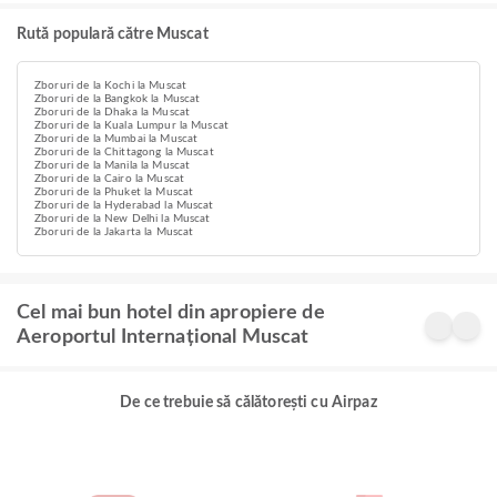
Rută populară către Muscat
Zboruri de la Kochi la Muscat
Zboruri de la Bangkok la Muscat
Zboruri de la Dhaka la Muscat
Zboruri de la Kuala Lumpur la Muscat
Zboruri de la Mumbai la Muscat
Zboruri de la Chittagong la Muscat
Zboruri de la Manila la Muscat
Zboruri de la Cairo la Muscat
Zboruri de la Phuket la Muscat
Zboruri de la Hyderabad la Muscat
Zboruri de la New Delhi la Muscat
Zboruri de la Jakarta la Muscat
Cel mai bun hotel din apropiere de
Aeroportul Internațional Muscat
De ce trebuie să călătorești cu Airpaz