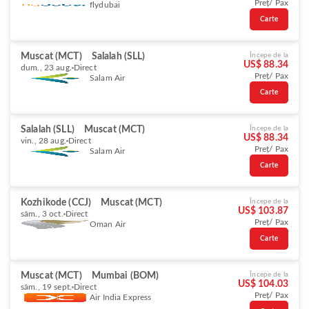
Preț/ Pax
flydubai
Carte
Muscat (MCT)
Salalah (SLL)
Începe de la
US$ 88.34
dum., 23 aug.
Direct
Preț/ Pax
Salam Air
Carte
Salalah (SLL)
Muscat (MCT)
Începe de la
US$ 88.34
vin., 28 aug.
Direct
Preț/ Pax
Salam Air
Carte
Kozhikode (CCJ)
Muscat (MCT)
Începe de la
US$ 103.87
sâm., 3 oct.
Direct
Preț/ Pax
Oman Air
Carte
Muscat (MCT)
Mumbai (BOM)
Începe de la
US$ 104.03
sâm., 19 sept.
Direct
Preț/ Pax
Air India Express