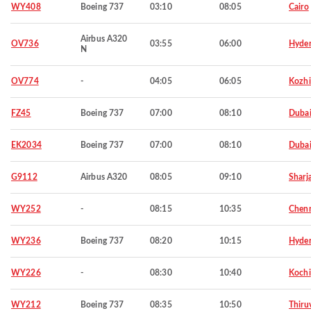
WY408
Boeing 737
03:10
08:05
Cairo
Airbus A320
OV736
03:55
06:00
Hyde
N
OV774
-
04:05
06:05
Kozh
FZ45
Boeing 737
07:00
08:10
Duba
EK2034
Boeing 737
07:00
08:10
Duba
G9112
Airbus A320
08:05
09:10
Sharj
WY252
-
08:15
10:35
Chen
WY236
Boeing 737
08:20
10:15
Hyde
WY226
-
08:30
10:40
Kochi
WY212
Boeing 737
08:35
10:50
Thiru