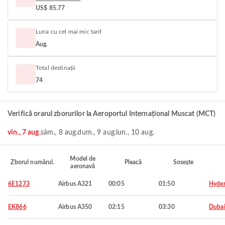
US$ 85.77
Luna cu cel mai mic tarif
Aug.
Total destinații
74
Verifică orarul zborurilor la Aeroportul Internațional Muscat (MCT)
vin., 7 aug.
sâm., 8 aug.
dum., 9 aug.
lun., 10 aug.
Model de
Zborul numărul.
Pleacă
Sosește
aeronavă
6E1273
Airbus A321
00:05
01:50
Hyde
EK866
Airbus A350
02:15
03:30
Duba