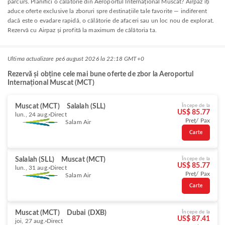
parcurs. Planifici o călătorie din Aeroportul Internațional Muscat? Airpaz îți
aduce oferte exclusive la zboruri spre destinațiile tale favorite — indiferent
dacă este o evadare rapidă, o călătorie de afaceri sau un loc nou de explorat.
Rezervă cu Airpaz și profită la maximum de călătoria ta.
Ultima actualizare pe
6 august 2026 la 22:18 GMT+0
Rezervă și obține cele mai bune oferte de zbor la Aeroportul
Internațional Muscat (MCT)
Muscat (MCT)
Salalah (SLL)
Începe de la
US$ 85.77
lun., 24 aug.
Direct
Preț/ Pax
Salam Air
Carte
Salalah (SLL)
Muscat (MCT)
Începe de la
US$ 85.77
lun., 31 aug.
Direct
Preț/ Pax
Salam Air
Carte
Muscat (MCT)
Dubai (DXB)
Începe de la
US$ 87.41
joi, 27 aug.
Direct