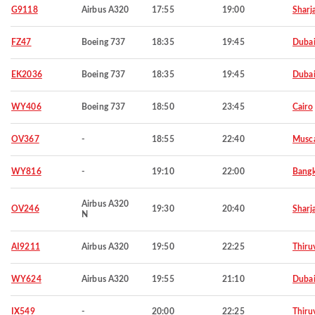
G9118
Airbus A320
17:55
19:00
Sharj
FZ47
Boeing 737
18:35
19:45
Duba
EK2036
Boeing 737
18:35
19:45
Duba
WY406
Boeing 737
18:50
23:45
Cairo
OV367
-
18:55
22:40
Musc
WY816
-
19:10
22:00
Bang
Airbus A320
OV246
19:30
20:40
Sharj
N
AI9211
Airbus A320
19:50
22:25
Thiru
WY624
Airbus A320
19:55
21:10
Duba
IX549
-
20:00
22:25
Thiru