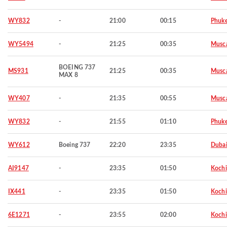
WY832
-
21:00
00:15
Phuke
WY5494
-
21:25
00:35
Musc
BOEING 737
MS931
21:25
00:35
Musc
MAX 8
WY407
-
21:35
00:55
Musc
WY832
-
21:55
01:10
Phuke
WY612
Boeing 737
22:20
23:35
Duba
AI9147
-
23:35
01:50
Kochi
IX441
-
23:35
01:50
Kochi
6E1271
-
23:55
02:00
Kochi