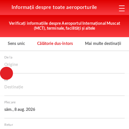
Informații despre toate aeroporturile
Verificați informațiile despre Aeroportul Internațional Muscat
(MCT), terminale, facilități și altele
Sens unic
Călătorie dus-întors
Mai multe destinații
De la
Origine
La
Destinație
Plecare
sâm., 8 aug. 2026
Retur