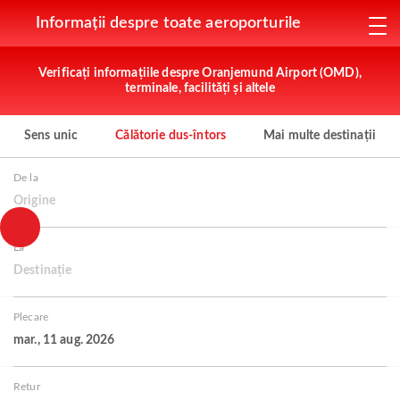
Informații despre toate aeroporturile
Verificați informațiile despre Oranjemund Airport (OMD),
terminale, facilități și altele
Sens unic
Călătorie dus-întors
Mai multe destinații
De la
Origine
La
Destinație
Plecare
mar., 11 aug. 2026
Retur