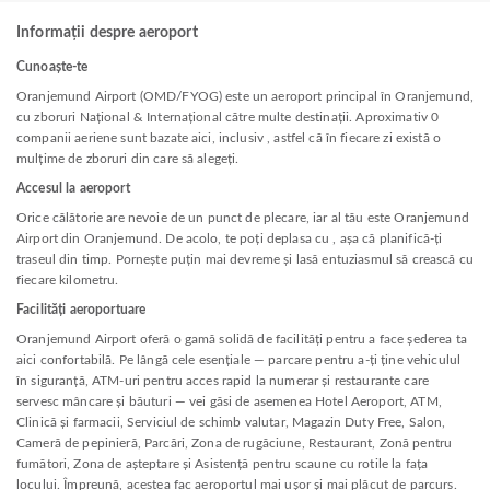
Informații despre aeroport
Cunoaște-te
Oranjemund Airport (OMD/FYOG) este un aeroport principal în Oranjemund,
cu zboruri Național & Internațional către multe destinații. Aproximativ 0
companii aeriene sunt bazate aici, inclusiv , astfel că în fiecare zi există o
mulțime de zboruri din care să alegeți.
Accesul la aeroport
Orice călătorie are nevoie de un punct de plecare, iar al tău este Oranjemund
Airport din Oranjemund. De acolo, te poți deplasa cu , așa că planifică-ți
traseul din timp. Pornește puțin mai devreme și lasă entuziasmul să crească cu
fiecare kilometru.
Facilități aeroportuare
Oranjemund Airport oferă o gamă solidă de facilități pentru a face șederea ta
aici confortabilă. Pe lângă cele esențiale — parcare pentru a-ți ține vehiculul
în siguranță, ATM-uri pentru acces rapid la numerar și restaurante care
servesc mâncare și băuturi — vei găsi de asemenea Hotel Aeroport, ATM,
Clinică și farmacii, Serviciul de schimb valutar, Magazin Duty Free, Salon,
Cameră de pepinieră, Parcări, Zona de rugăciune, Restaurant, Zonă pentru
fumători, Zona de așteptare și Asistență pentru scaune cu rotile la fața
locului. Împreună, acestea fac aeroportul mai ușor și mai plăcut de parcurs.