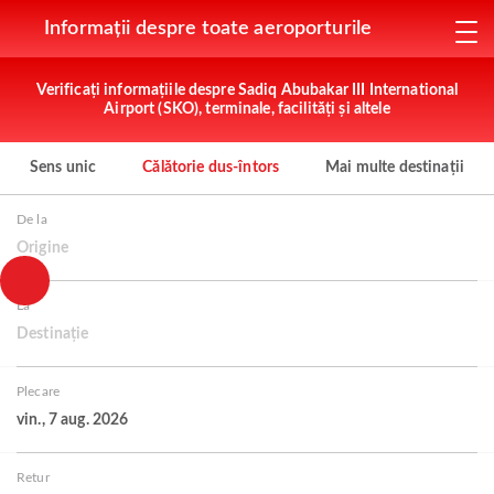
Informații despre toate aeroporturile
Verificați informațiile despre Sadiq Abubakar III International
Airport (SKO), terminale, facilități și altele
Sens unic
Călătorie dus-întors
Mai multe destinații
De la
Origine
La
Destinație
Plecare
vin., 7 aug. 2026
Retur