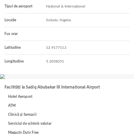
Tipul de aeroport
Național & Internațional
Locație
Sokoto, Nigeria
Fus orar
Latitudine
12.9177112
Longitudine
5.2058251
Facilități la Sadiq Abubakar III International Airport
Hotel Aeroport
ATM
Clinică și farmacii
Serviciul de schimb valutar
Magazin Duty Free