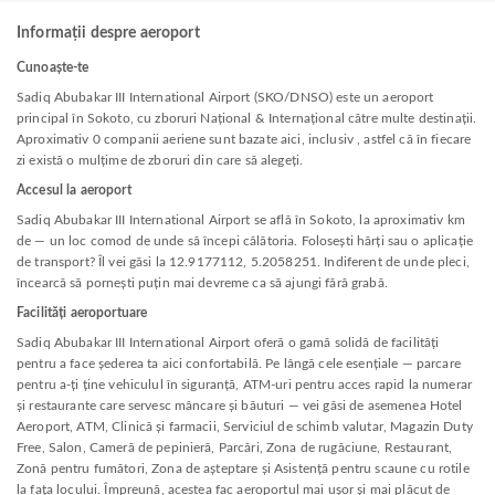
Informații despre aeroport
Cunoaște-te
Sadiq Abubakar III International Airport (SKO/DNSO) este un aeroport
principal în Sokoto, cu zboruri Național & Internațional către multe destinații.
Aproximativ 0 companii aeriene sunt bazate aici, inclusiv , astfel că în fiecare
zi există o mulțime de zboruri din care să alegeți.
Accesul la aeroport
Sadiq Abubakar III International Airport se află în Sokoto, la aproximativ km
de — un loc comod de unde să începi călătoria. Folosești hărți sau o aplicație
de transport? Îl vei găsi la 12.9177112, 5.2058251. Indiferent de unde pleci,
încearcă să pornești puțin mai devreme ca să ajungi fără grabă.
Facilități aeroportuare
Sadiq Abubakar III International Airport oferă o gamă solidă de facilități
pentru a face șederea ta aici confortabilă. Pe lângă cele esențiale — parcare
pentru a-ți ține vehiculul în siguranță, ATM-uri pentru acces rapid la numerar
și restaurante care servesc mâncare și băuturi — vei găsi de asemenea Hotel
Aeroport, ATM, Clinică și farmacii, Serviciul de schimb valutar, Magazin Duty
Free, Salon, Cameră de pepinieră, Parcări, Zona de rugăciune, Restaurant,
Zonă pentru fumători, Zona de așteptare și Asistență pentru scaune cu rotile
la fața locului. Împreună, acestea fac aeroportul mai ușor și mai plăcut de