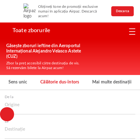
Obțineți tone de promoții exclusive
numai în aplicația Airpaz. Descarcă
Descarca
acum!
Toate zborurile
Găsește zboruri ieftine din Aeroportul
Internațional Alejandro Velasco Astete
(CUZ)
Zbor la preț accesibil către destinația de vis.
Să rezervăm bilete la Airpaz acum!
Sens unic
Călătorie dus-întors
Mai multe destinații
De la
Origine
La
Destinație