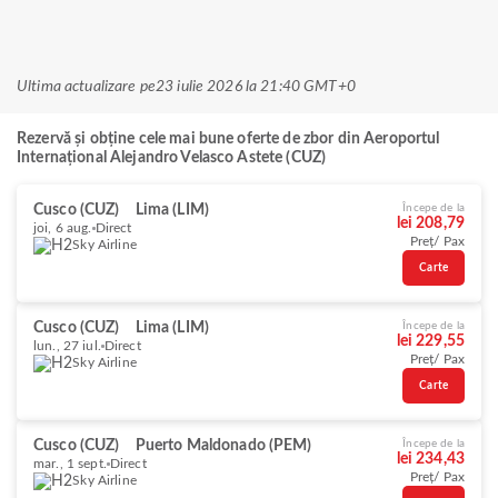
Ultima actualizare pe
23 iulie 2026 la 21:40 GMT+0
Rezervă și obține cele mai bune oferte de zbor din Aeroportul
Internațional Alejandro Velasco Astete (CUZ)
Cusco (CUZ)
Lima (LIM)
Începe de la
lei 208,79
joi, 6 aug.
Direct
Preț/ Pax
Sky Airline
Carte
Cusco (CUZ)
Lima (LIM)
Începe de la
lei 229,55
lun., 27 iul.
Direct
Preț/ Pax
Sky Airline
Carte
Cusco (CUZ)
Puerto Maldonado (PEM)
Începe de la
lei 234,43
mar., 1 sept.
Direct
Preț/ Pax
Sky Airline