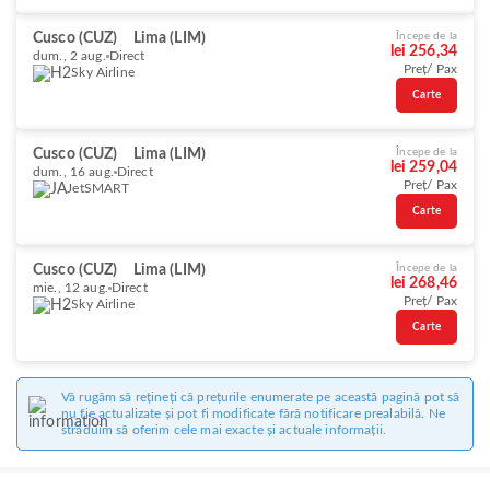
Cusco (CUZ)
Lima (LIM)
Începe de la
lei 256,34
dum., 2 aug.
Direct
Preț/ Pax
Sky Airline
Carte
Cusco (CUZ)
Lima (LIM)
Începe de la
lei 259,04
dum., 16 aug.
Direct
Preț/ Pax
JetSMART
Carte
Cusco (CUZ)
Lima (LIM)
Începe de la
lei 268,46
mie., 12 aug.
Direct
Preț/ Pax
Sky Airline
Carte
Vă rugăm să rețineți că prețurile enumerate pe această pagină pot să
nu fie actualizate și pot fi modificate fără notificare prealabilă. Ne
străduim să oferim cele mai exacte și actuale informații.