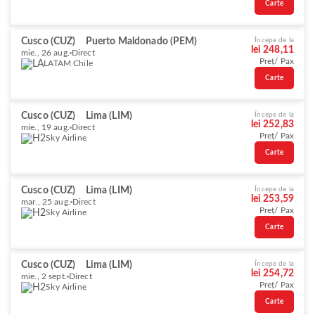
Carte
Cusco (CUZ)
Puerto Maldonado (PEM)
Începe de la
lei 248,11
mie., 26 aug.
Direct
Preț/ Pax
LATAM Chile
Carte
Cusco (CUZ)
Lima (LIM)
Începe de la
lei 252,83
mie., 19 aug.
Direct
Preț/ Pax
Sky Airline
Carte
Cusco (CUZ)
Lima (LIM)
Începe de la
lei 253,59
mar., 25 aug.
Direct
Preț/ Pax
Sky Airline
Carte
Cusco (CUZ)
Lima (LIM)
Începe de la
lei 254,72
mie., 2 sept.
Direct
Preț/ Pax
Sky Airline
Carte