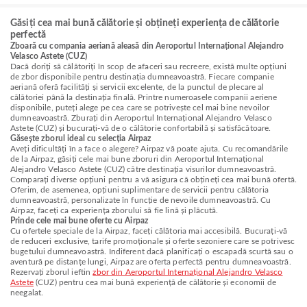
Găsiți cea mai bună călătorie și obțineți experiența de călătorie
perfectă
Zboară cu compania aeriană aleasă din Aeroportul Internațional Alejandro
Velasco Astete (CUZ)
Dacă doriți să călătoriți în scop de afaceri sau recreere, există multe opțiuni
de zbor disponibile pentru destinația dumneavoastră. Fiecare companie
aeriană oferă facilități și servicii excelente, de la punctul de plecare al
călătoriei până la destinația finală. Printre numeroasele companii aeriene
disponibile, puteți alege pe cea care se potrivește cel mai bine nevoilor
dumneavoastră. Zburați din Aeroportul Internațional Alejandro Velasco
Astete (CUZ) și bucurați-vă de o călătorie confortabilă și satisfăcătoare.
Găsește zborul ideal cu selecția Airpaz
Aveți dificultăți în a face o alegere? Airpaz vă poate ajuta. Cu recomandările
de la Airpaz, găsiți cele mai bune zboruri din Aeroportul Internațional
Alejandro Velasco Astete (CUZ) către destinația visurilor dumneavoastră.
Comparați diverse opțiuni pentru a vă asigura că obțineți cea mai bună ofertă.
Oferim, de asemenea, opțiuni suplimentare de servicii pentru călătoria
dumneavoastră, personalizate în funcție de nevoile dumneavoastră. Cu
Airpaz, faceți ca experiența zborului să fie lină și plăcută.
Prinde cele mai bune oferte cu Airpaz
Cu ofertele speciale de la Airpaz, faceți călătoria mai accesibilă. Bucurați-vă
de reduceri exclusive, tarife promoționale și oferte sezoniere care se potrivesc
bugetului dumneavoastră. Indiferent dacă planificați o escapadă scurtă sau o
aventură pe distanțe lungi, Airpaz are oferta perfectă pentru dumneavoastră.
Rezervați zborul ieftin
zbor din Aeroportul Internațional Alejandro Velasco
Astete
(CUZ) pentru cea mai bună experiență de călătorie și economii de
neegalat.