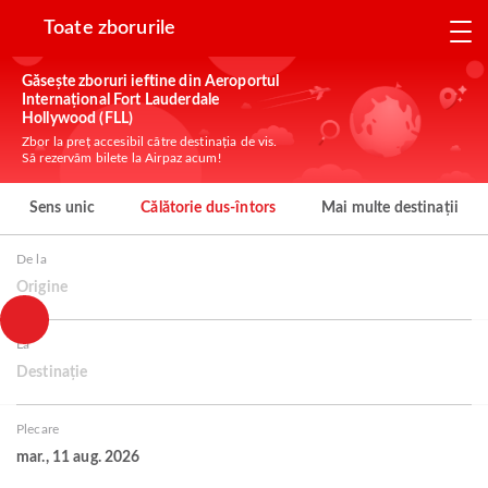
Toate zborurile
Găsește zboruri ieftine din Aeroportul
Internațional Fort Lauderdale
Hollywood (FLL)
Zbor la preț accesibil către destinația de vis.
Să rezervăm bilete la Airpaz acum!
Sens unic
Călătorie dus-întors
Mai multe destinații
De la
Origine
La
Destinație
Plecare
mar., 11 aug. 2026