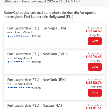
Ultima actualizare pe
6 august 2026 la 21:01 GMT+0
Rezervă și obține cele mai bune oferte de zbor din Aeroportul
Internațional Fort Lauderdale Hollywood (FLL)
Fort Lauderdale (FLL)
Las Vegas (LAS)
Începe de la
US$ 64.67
mie., 9 sept.
Direct
Preț/ Pax
JetBlue
Carte
Fort Lauderdale (FLL)
New York (EWR)
Începe de la
US$ 74.45
vin., 28 aug.
Direct
Preț/ Pax
JetBlue
Carte
Fort Lauderdale (FLL)
New York (JFK)
Începe de la
US$ 80.76
vin., 28 aug.
Direct
Preț/ Pax
JetBlue
Carte
Fort Lauderdale (FLL)
Nassau (NAS)
Începe de la
US$ 91.51