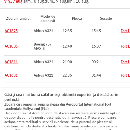
vin., 7 aug.
sâm., 8 aug.
dum., 9 aug.
lun., 10 aug.
Model de
Zborul numărul.
Pleacă
Sosește
aeronavă
AC1625
Airbus A321
12:35
15:45
Fort 
Boeing 737
AC1005
12:40
16:07
Fort 
MAX 8
AC1611
Airbus A321
21:00
00:21
Fort 
AC1631
Airbus A321
22:35
01:44
Fort 
Găsiți cea mai bună călătorie și obțineți experiența de călătorie
perfectă
Zboară cu compania aeriană aleasă din Aeroportul Internațional Fort
Lauderdale Hollywood (FLL)
Dacă doriți să călătoriți în scop de afaceri sau recreere, există multe opțiuni
de zbor disponibile pentru destinația dumneavoastră. Fiecare companie
aeriană oferă facilități și servicii excelente, de la punctul de plecare al
călătoriei până la destinația finală. Printre numeroasele companii aeriene