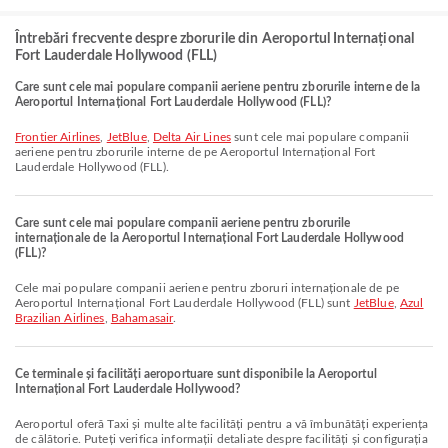
Întrebări frecvente despre zborurile din Aeroportul Internațional
Fort Lauderdale Hollywood (FLL)
Care sunt cele mai populare companii aeriene pentru zborurile interne de la
Aeroportul Internațional Fort Lauderdale Hollywood (FLL)?
Frontier Airlines
,
JetBlue
,
Delta Air Lines
sunt cele mai populare companii
aeriene pentru zborurile interne de pe Aeroportul Internațional Fort
Lauderdale Hollywood (FLL).
Care sunt cele mai populare companii aeriene pentru zborurile
internaționale de la Aeroportul Internațional Fort Lauderdale Hollywood
(FLL)?
Cele mai populare companii aeriene pentru zboruri internaționale de pe
Aeroportul Internațional Fort Lauderdale Hollywood (FLL) sunt
JetBlue
,
Azul
Brazilian Airlines
,
Bahamasair
.
Ce terminale și facilități aeroportuare sunt disponibile la Aeroportul
Internațional Fort Lauderdale Hollywood?
Aeroportul oferă Taxi și multe alte facilități pentru a vă îmbunătăți experiența
de călătorie. Puteți verifica informații detaliate despre facilități și configurația