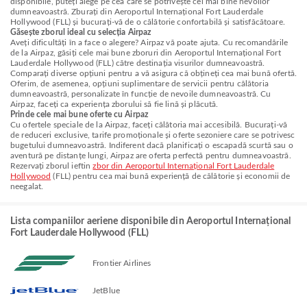
disponibile, puteți alege pe cea care se potrivește cel mai bine nevoilor
dumneavoastră. Zburați din Aeroportul Internațional Fort Lauderdale
Hollywood (FLL) și bucurați-vă de o călătorie confortabilă și satisfăcătoare.
Găsește zborul ideal cu selecția Airpaz
Aveți dificultăți în a face o alegere? Airpaz vă poate ajuta. Cu recomandările
de la Airpaz, găsiți cele mai bune zboruri din Aeroportul Internațional Fort
Lauderdale Hollywood (FLL) către destinația visurilor dumneavoastră.
Comparați diverse opțiuni pentru a vă asigura că obțineți cea mai bună ofertă.
Oferim, de asemenea, opțiuni suplimentare de servicii pentru călătoria
dumneavoastră, personalizate în funcție de nevoile dumneavoastră. Cu
Airpaz, faceți ca experiența zborului să fie lină și plăcută.
Prinde cele mai bune oferte cu Airpaz
Cu ofertele speciale de la Airpaz, faceți călătoria mai accesibilă. Bucurați-vă
de reduceri exclusive, tarife promoționale și oferte sezoniere care se potrivesc
bugetului dumneavoastră. Indiferent dacă planificați o escapadă scurtă sau o
aventură pe distanțe lungi, Airpaz are oferta perfectă pentru dumneavoastră.
Rezervați zborul ieftin
zbor din Aeroportul Internațional Fort Lauderdale
Hollywood
(FLL) pentru cea mai bună experiență de călătorie și economii de
neegalat.
Lista companiilor aeriene disponibile din Aeroportul Internațional
Fort Lauderdale Hollywood (FLL)
Frontier Airlines
JetBlue