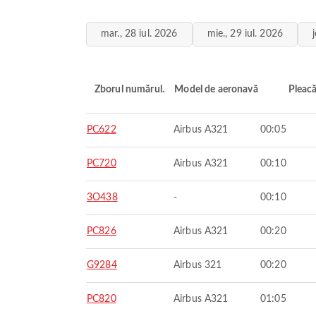
mar., 28 iul. 2026
mie., 29 iul. 2026
Zborul numărul.
Model de aeronavă
Pleac
PC622
Airbus A321
00:05
PC720
Airbus A321
00:10
3O438
-
00:10
PC826
Airbus A321
00:20
G9284
Airbus 321
00:20
PC820
Airbus A321
01:05