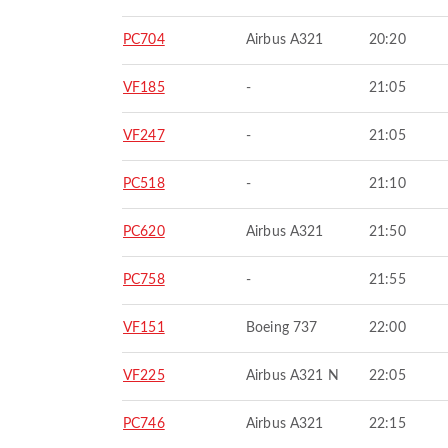
PC704
Airbus A321
20:20
VF185
-
21:05
VF247
-
21:05
PC518
-
21:10
PC620
Airbus A321
21:50
PC758
-
21:55
VF151
Boeing 737
22:00
VF225
Airbus A321 N
22:05
PC746
Airbus A321
22:15