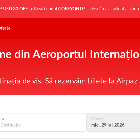
e!
USD 30 OFF
, utilizați codul
GOBEYOND
! – descărcați aplicația și în
ferte
ine din Aeroportul Internațio
tinația de vis. Să rezervăm bilete la Airpaz
La
Plecare
mie., 29 iul. 2026