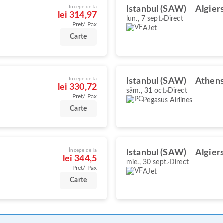
Începe de la
Istanbul (SAW)
Algier
lei 314,97
lun., 7 sept.
Direct
Preț/ Pax
AJet
Carte
Începe de la
Istanbul (SAW)
Athens
lei 330,72
sâm., 31 oct.
Direct
Preț/ Pax
Pegasus Airlines
Carte
Începe de la
Istanbul (SAW)
Algier
lei 344,5
mie., 30 sept.
Direct
Preț/ Pax
AJet
Carte