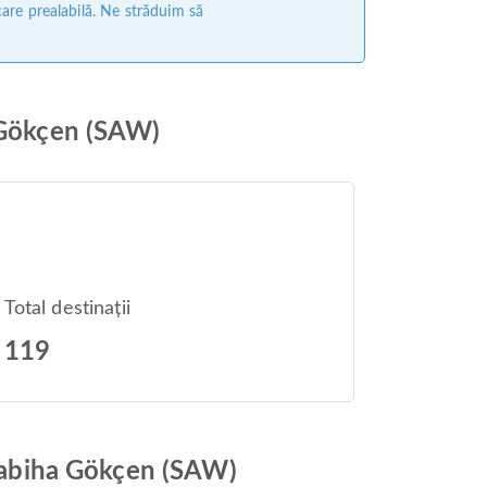
care prealabilă. Ne străduim să
a Gökçen (SAW)
Total destinații
119
 Sabiha Gökçen (SAW)