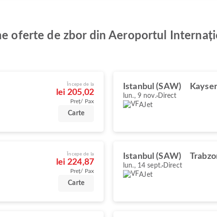
ne oferte de zbor din Aeroportul Internaț
Începe de la
Istanbul (SAW)
Kayser
lei 205,02
lun., 9 nov.
Direct
Preț/ Pax
AJet
Carte
Începe de la
Istanbul (SAW)
Trabzo
lei 224,87
lun., 14 sept.
Direct
Preț/ Pax
AJet
Carte