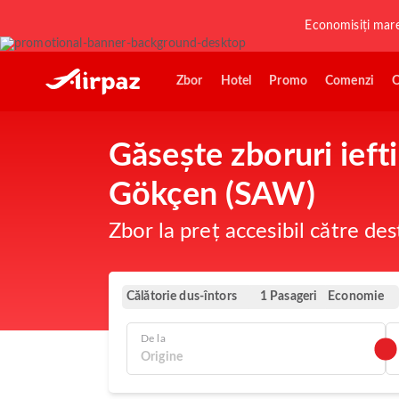
Economisiți mar
Zbor
Hotel
Promo
Comenzi
O
Găsește zboruri ieft
Gökçen (SAW)
Zbor la preț accesibil către des
Călătorie dus-întors
Economie
1 Pasageri
De la