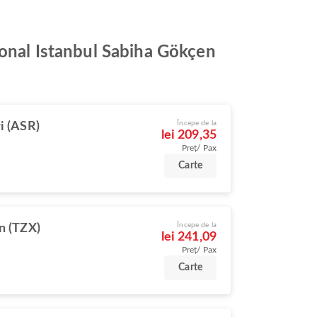
ional Istanbul Sabiha Gökçen
Începe de la
i (ASR)
lei 209,35
Preț/ Pax
Carte
Începe de la
n (TZX)
lei 241,09
Preț/ Pax
Carte