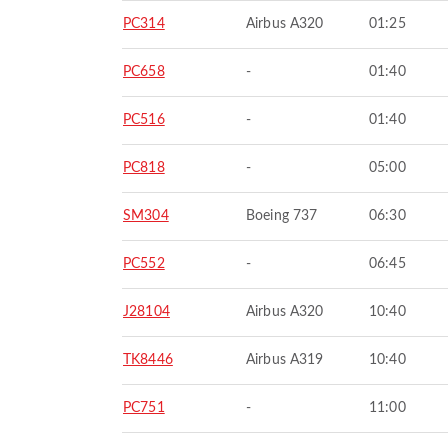
PC314
Airbus A320
01:25
PC658
-
01:40
PC516
-
01:40
PC818
-
05:00
SM304
Boeing 737
06:30
PC552
-
06:45
J28104
Airbus A320
10:40
TK8446
Airbus A319
10:40
PC751
-
11:00