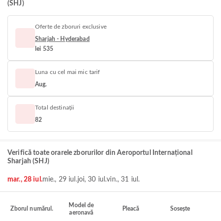
(SHJ)
Oferte de zboruri exclusive
Sharjah - Hyderabad
lei 535
Luna cu cel mai mic tarif
Aug.
Total destinații
82
Verifică toate orarele zborurilor din Aeroportul Internațional
Sharjah (SHJ)
mar., 28 iul.
mie., 29 iul.
joi, 30 iul.
vin., 31 iul.
Model de
Zborul numărul.
Pleacă
Sosește
aeronavă