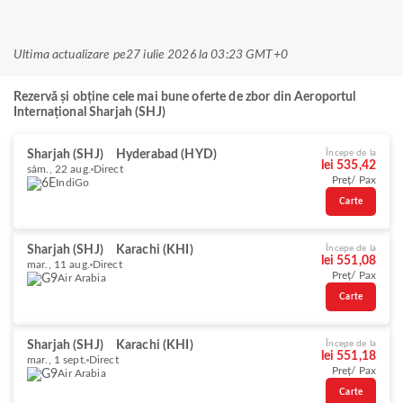
Ultima actualizare pe
27 iulie 2026 la 03:23 GMT+0
Rezervă și obține cele mai bune oferte de zbor din Aeroportul
Internațional Sharjah (SHJ)
Sharjah (SHJ)
Hyderabad (HYD)
Începe de la
lei 535,42
sâm., 22 aug.
Direct
Preț/ Pax
IndiGo
Carte
Sharjah (SHJ)
Karachi (KHI)
Începe de la
lei 551,08
mar., 11 aug.
Direct
Preț/ Pax
Air Arabia
Carte
Sharjah (SHJ)
Karachi (KHI)
Începe de la
lei 551,18
mar., 1 sept.
Direct
Preț/ Pax
Air Arabia
Carte