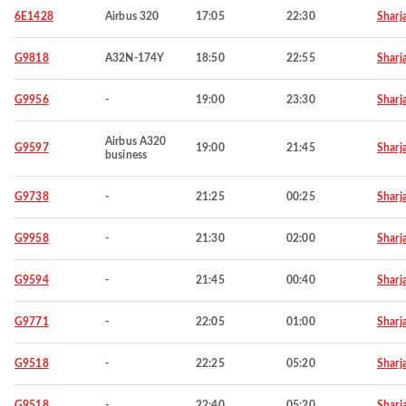
6E1428
Airbus 320
17:05
22:30
Sharj
G9818
A32N-174Y
18:50
22:55
Sharj
G9956
-
19:00
23:30
Sharj
Airbus A320
G9597
19:00
21:45
Sharj
business
G9738
-
21:25
00:25
Sharj
G9958
-
21:30
02:00
Sharj
G9594
-
21:45
00:40
Sharj
G9771
-
22:05
01:00
Sharj
G9518
-
22:25
05:20
Sharj
G9518
-
22:40
05:20
Sharj