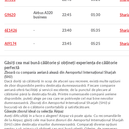
Airbus A320
G9620
22:45
01:30
Sharj
business
6E1426
-
23:40
05:35
Sharj
AI9174
-
23:45
05:25
Sharj
Găsiți cea mai bună călătorie și obțineți experiența de călătorie
perfectă
Zboară cu compania aeriană aleasă din Aeroportul Internațional Sharjah
(SHJ)
Dacă doriți să călătoriți în scop de afaceri sau recreere, există multe opțiuni
de zbor disponibile pentru destinația dumneavoastră. Fiecare companie
aeriană oferă facilități și servicii excelente, de la punctul de plecare al
călătoriei până la destinația finală. Printre numeroasele companii aeriene
disponibile, puteți alege pe cea care se potrivește cel mai bine nevoilor
dumneavoastră. Zburați din Aeroportul Internațional Sharjah (SHJ) și
bucurați-vă de o călătorie confortabilă și satisfăcătoare.
Găsește zborul ideal cu selecția Airpaz
Aveți dificultăți în a face o alegere? Airpaz vă poate ajuta. Cu recomandările
de la Airpaz, găsiți cele mai bune zboruri din Aeroportul Internațional Sharjah
(SHJ) către destinația visurilor dumneavoastră. Comparați diverse opțiuni
pentru a vă asigura că obțineți cea mai bună ofertă. Oferim, de asemenea,