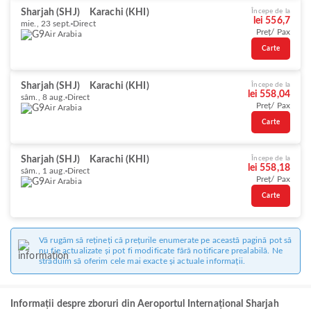
Sharjah (SHJ)
Karachi (KHI)
Începe de la
lei 556,7
mie., 23 sept.
Direct
Preț/ Pax
Air Arabia
Carte
Sharjah (SHJ)
Karachi (KHI)
Începe de la
lei 558,04
sâm., 8 aug.
Direct
Preț/ Pax
Air Arabia
Carte
Sharjah (SHJ)
Karachi (KHI)
Începe de la
lei 558,18
sâm., 1 aug.
Direct
Preț/ Pax
Air Arabia
Carte
Vă rugăm să rețineți că prețurile enumerate pe această pagină pot să
nu fie actualizate și pot fi modificate fără notificare prealabilă. Ne
străduim să oferim cele mai exacte și actuale informații.
Informații despre zboruri din Aeroportul Internațional Sharjah