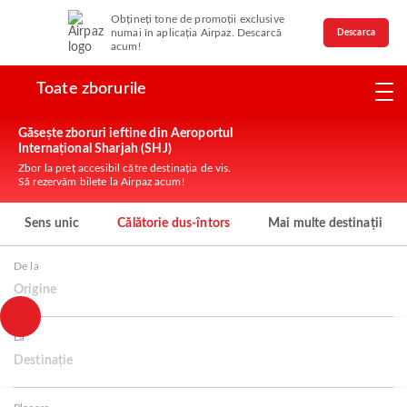
Obțineți tone de promoții exclusive
numai în aplicația Airpaz. Descarcă
Descarca
acum!
Toate zborurile
Găsește zboruri ieftine din Aeroportul
Internațional Sharjah (SHJ)
Zbor la preț accesibil către destinația de vis.
Să rezervăm bilete la Airpaz acum!
Sens unic
Călătorie dus-întors
Mai multe destinații
De la
Origine
La
Destinație