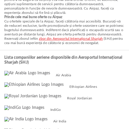
opțiuni suplimentare de servicii pentru călătoria dumneavoastră,
personalizate în funcție de nevoile dumneavoastră. Cu Airpaz, faceți ca
experiența zborului să fie lină și plăcută.
Prinde cele mai bune oferte cu Airpaz
Cu ofertele speciale de la Airpaz, faceți călătoria mai accesibilă. Bucurați-vă
de reduceri exclusive, tarife promoționale și oferte sezoniere care se potrivesc
bugetului dumneavoastră. Indiferent dacă planificați o escapadă scurtă sau o
aventură pe distanțe lungi, Airpaz are oferta perfectă pentru dumneavoastră.
Rezervați zborul ieftin
zbor din Aeroportul Internațional Sharjah
(SHJ) pentru
cea mai bună experiență de călătorie și economii de neegalat.
Lista companiilor aeriene disponibile din Aeroportul Internațional
Sharjah (SHJ)
Air Arabia
Ethiopian Airlines
Royal Jordanian
IndiGo
Air India