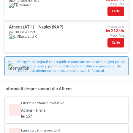
mie., 2 sept.
Direct
Preț/ Pax
Ryanair
Carte
Athens (ATH)
Naples (NAP)
Începe de la
lei 212,06
joi, 30 iul.
Direct
Preț/ Pax
EasyJet UK
Carte
Vă rugăm să rețineți că prețurile enumerate pe această pagină pot să
nu fie actualizate și pot fi modificate fără notificare prealabilă. Ne
străduim să oferim cele mai exacte și actuale informații.
Informații despre zboruri din Athens
Oferte de zboruri exclusive
Athens - Tirana
lei 157
Luna cu cel mai mic tarif