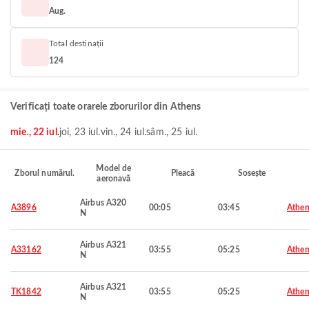
Aug.
Total destinații
124
Verificați toate orarele zborurilor din Athens
mie., 22 iul.
joi, 23 iul.
vin., 24 iul.
sâm., 25 iul.
Model de
Zborul numărul.
Pleacă
Sosește
aeronavă
Airbus A320
A3896
00:05
03:45
Athen
N
Airbus A321
A33162
03:55
05:25
Athen
N
Airbus A321
TK1842
03:55
05:25
Athen
N