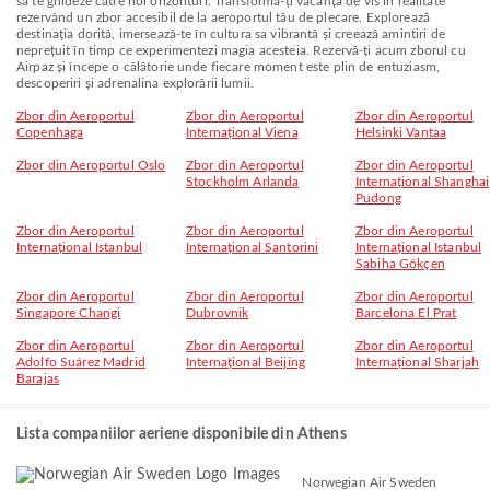
să te ghideze către noi orizonturi. Transformă-ți vacanța de vis în realitate
rezervând un zbor accesibil de la aeroportul tău de plecare. Explorează
destinația dorită, imersează-te în cultura sa vibrantă și creează amintiri de
neprețuit în timp ce experimentezi magia acesteia. Rezervă-ți acum zborul cu
Airpaz și începe o călătorie unde fiecare moment este plin de entuziasm,
descoperiri și adrenalina explorării lumii.
Zbor din Aeroportul
Zbor din Aeroportul
Zbor din Aeroportul
Copenhaga
Internațional Viena
Helsinki Vantaa
Zbor din Aeroportul Oslo
Zbor din Aeroportul
Zbor din Aeroportul
Stockholm Arlanda
Internațional Shanghai
Pudong
Zbor din Aeroportul
Zbor din Aeroportul
Zbor din Aeroportul
Internațional Istanbul
Internațional Santorini
Internațional Istanbul
Sabiha Gökçen
Zbor din Aeroportul
Zbor din Aeroportul
Zbor din Aeroportul
Singapore Changi
Dubrovnik
Barcelona El Prat
Zbor din Aeroportul
Zbor din Aeroportul
Zbor din Aeroportul
Adolfo Suárez Madrid
Internațional Beijing
Internațional Sharjah
Barajas
Lista companiilor aeriene disponibile din Athens
Norwegian Air Sweden