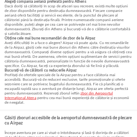
Alegeți compania aeriană preferată pentru Athens
Dacă doriți să călătoriți în scop de afaceri sau recreere, există multe opțiuni
de zbor disponibile pentru destinația dumneavoastră. Fiecare companie
aeriană oferă facilități și servicii excelente, de la punctul de plecare al
călătoriei până la destinația finală. Printre numeroasele companii aeriene
disponibile, puteți alege pe cea care se potrivește cel mai bine nevoilor
dumneavoastră. Zburați din Athens și bucurați-vă de o călătorie confortabilă
și satisfăcătoare.
Obține cele mai bune recomandări de zbor de la Airpaz
Aveți dificultăți în a face o alegere? Airpaz vă poate ajuta. Cu recomandările
de la Airpaz, găsiți cele mai bune zboruri din Athens către destinația visurilor
dumneavoastră. Comparați diverse opțiuni pentru a vă asigura că obțineți cea
mai bună ofertă. De asemenea, oferim opțiuni suplimentare de servicii pentru
călătoria dumneavoastră, personalizate în funcție de nevoile dumneavoastră
specifice. Cu Airpaz, faceți ca experiența zborului să fie lină și plăcută.
Bucurați-vă de călătorii cu reducerile Airpaz
Profitați de ofertele speciale de la Airpaz pentru a face călătoria mai
accesibilă. Bucurați-vă de reduceri exclusive, tarife promoționale și oferte
sezoniere care se potrivesc bugetului dumneavoastră. Fie că planificați o
escapadă rapidă sau o aventură pe distanțe lungi, Airpaz are oferta perfectă
pentru dumneavoastră. Rezervați zborul ieftin
zbor din Aeroportul
Internațional Atena
pentru cea mai bună experiență de călătorie și economii
de neegalat.
Găsiți zboruri accesibile de la aeroportul dumneavoastră de plecare
cu Airpaz
Începe aventura pe care ai visat-o întotdeauna și lasă-ți dorința de a călători