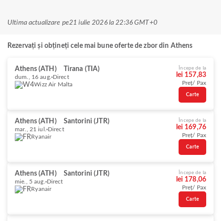
Ultima actualizare pe
21 iulie 2026 la 22:36 GMT+0
Rezervați și obțineți cele mai bune oferte de zbor din Athens
Athens (ATH)
Tirana (TIA)
Începe de la
lei 157,83
dum., 16 aug.
Direct
Preț/ Pax
Wizz Air Malta
Carte
Athens (ATH)
Santorini (JTR)
Începe de la
lei 169,76
mar., 21 iul.
Direct
Preț/ Pax
Ryanair
Carte
Athens (ATH)
Santorini (JTR)
Începe de la
lei 178,06
mie., 5 aug.
Direct
Preț/ Pax
Ryanair
Carte