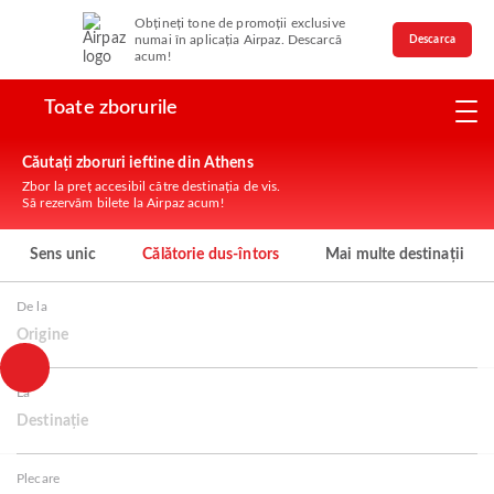
Obțineți tone de promoții exclusive
numai în aplicația Airpaz. Descarcă
Descarca
acum!
Toate zborurile
Căutați zboruri ieftine din Athens
Zbor la preț accesibil către destinația de vis.
Să rezervăm bilete la Airpaz acum!
Sens unic
Călătorie dus-întors
Mai multe destinații
De la
Origine
La
Destinație
Plecare