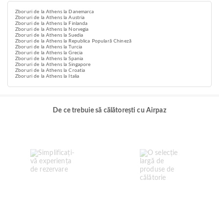
Zboruri de la Athens la Danemarca
Zboruri de la Athens la Austria
Zboruri de la Athens la Finlanda
Zboruri de la Athens la Norvegia
Zboruri de la Athens la Suedia
Zboruri de la Athens la Republica Populară Chineză
Zboruri de la Athens la Turcia
Zboruri de la Athens la Grecia
Zboruri de la Athens la Spania
Zboruri de la Athens la Singapore
Zboruri de la Athens la Croatia
Zboruri de la Athens la Italia
De ce trebuie să călătorești cu Airpaz