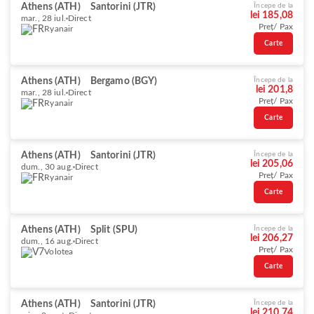
Athens (ATH)
Santorini (JTR)
Începe de la
lei 185,08
mar., 28 iul.
Direct
Preț/ Pax
Ryanair
Carte
Athens (ATH)
Bergamo (BGY)
Începe de la
lei 201,8
mar., 28 iul.
Direct
Preț/ Pax
Ryanair
Carte
Athens (ATH)
Santorini (JTR)
Începe de la
lei 205,06
dum., 30 aug.
Direct
Preț/ Pax
Ryanair
Carte
Athens (ATH)
Split (SPU)
Începe de la
lei 206,27
dum., 16 aug.
Direct
Preț/ Pax
Volotea
Carte
Athens (ATH)
Santorini (JTR)
Începe de la
lei 210,74