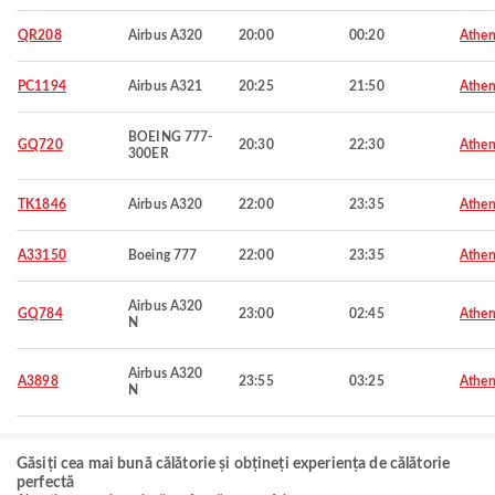
QR208
Airbus A320
20:00
00:20
Athen
PC1194
Airbus A321
20:25
21:50
Athen
BOEING 777-
GQ720
20:30
22:30
Athen
300ER
TK1846
Airbus A320
22:00
23:35
Athen
A33150
Boeing 777
22:00
23:35
Athen
Airbus A320
GQ784
23:00
02:45
Athen
N
Airbus A320
A3898
23:55
03:25
Athen
N
Găsiți cea mai bună călătorie și obțineți experiența de călătorie
perfectă