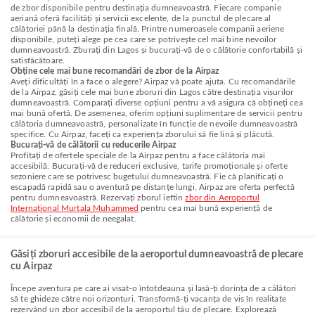
de zbor disponibile pentru destinația dumneavoastră. Fiecare companie
aeriană oferă facilități și servicii excelente, de la punctul de plecare al
călătoriei până la destinația finală. Printre numeroasele companii aeriene
disponibile, puteți alege pe cea care se potrivește cel mai bine nevoilor
dumneavoastră. Zburați din Lagos și bucurați-vă de o călătorie confortabilă și
satisfăcătoare.
Obține cele mai bune recomandări de zbor de la Airpaz
Aveți dificultăți în a face o alegere? Airpaz vă poate ajuta. Cu recomandările
de la Airpaz, găsiți cele mai bune zboruri din Lagos către destinația visurilor
dumneavoastră. Comparați diverse opțiuni pentru a vă asigura că obțineți cea
mai bună ofertă. De asemenea, oferim opțiuni suplimentare de servicii pentru
călătoria dumneavoastră, personalizate în funcție de nevoile dumneavoastră
specifice. Cu Airpaz, faceți ca experiența zborului să fie lină și plăcută.
Bucurați-vă de călătorii cu reducerile Airpaz
Profitați de ofertele speciale de la Airpaz pentru a face călătoria mai
accesibilă. Bucurați-vă de reduceri exclusive, tarife promoționale și oferte
sezoniere care se potrivesc bugetului dumneavoastră. Fie că planificați o
escapadă rapidă sau o aventură pe distanțe lungi, Airpaz are oferta perfectă
pentru dumneavoastră. Rezervați zborul ieftin
zbor din Aeroportul
Internațional Murtala Muhammed
pentru cea mai bună experiență de
călătorie și economii de neegalat.
Găsiți zboruri accesibile de la aeroportul dumneavoastră de plecare
cu Airpaz
Începe aventura pe care ai visat-o întotdeauna și lasă-ți dorința de a călători
să te ghideze către noi orizonturi. Transformă-ți vacanța de vis în realitate
rezervând un zbor accesibil de la aeroportul tău de plecare. Explorează