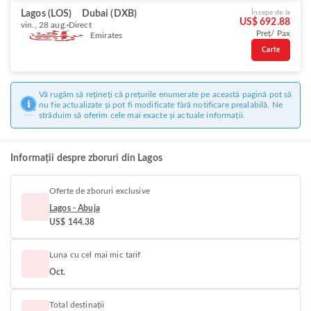
Lagos (LOS)
Dubai (DXB)
Începe de la
US$ 692.88
vin., 28 aug.
Direct
Preț/ Pax
Emirates
Carte
Vă rugăm să rețineți că prețurile enumerate pe această pagină pot să
nu fie actualizate și pot fi modificate fără notificare prealabilă. Ne
străduim să oferim cele mai exacte și actuale informații.
Informații despre zboruri din Lagos
Oferte de zboruri exclusive
Lagos - Abuja
US$ 144.38
Luna cu cel mai mic tarif
Oct.
Total destinații