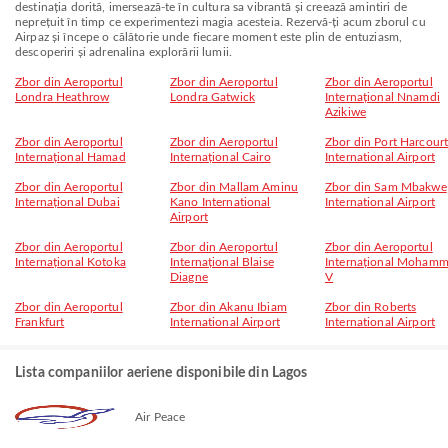
destinația dorită, imersează-te în cultura sa vibrantă și creează amintiri de
neprețuit în timp ce experimentezi magia acesteia. Rezervă-ți acum zborul cu
Airpaz și începe o călătorie unde fiecare moment este plin de entuziasm,
descoperiri și adrenalina explorării lumii.
Zbor din Aeroportul
Zbor din Aeroportul
Zbor din Aeroportul
Londra Heathrow
Londra Gatwick
Internațional Nnamdi
Azikiwe
Zbor din Aeroportul
Zbor din Aeroportul
Zbor din Port Harcour
Internațional Hamad
Internațional Cairo
International Airport
Zbor din Aeroportul
Zbor din Mallam Aminu
Zbor din Sam Mbakwe
Internațional Dubai
Kano International
International Airport
Airport
Zbor din Aeroportul
Zbor din Aeroportul
Zbor din Aeroportul
Internațional Kotoka
Internațional Blaise
Internațional Moham
Diagne
V
Zbor din Aeroportul
Zbor din Akanu Ibiam
Zbor din Roberts
Frankfurt
International Airport
International Airport
Lista companiilor aeriene disponibile din Lagos
Air Peace