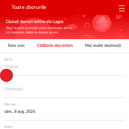
Toate zborurile
Căutați zboruri ieftine din Lagos
Zbor la preț accesibil către destinația de vis.
Să rezervăm bilete la Airpaz acum!
Sens unic
Călătorie dus-întors
Mai multe destinații
De la
Origine
La
Destinație
Plecare
sâm., 8 aug. 2026
Retur