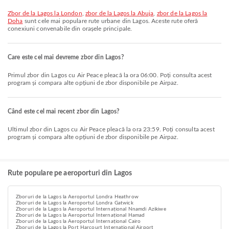
zbor de la Lagos la London
,
zbor de la Lagos la Abuja
,
zbor de la Lagos la
Doha
sunt cele mai populare rute urbane din Lagos. Aceste rute oferă
conexiuni convenabile din orașele principale.
Care este cel mai devreme zbor din Lagos?
Primul zbor din Lagos cu Air Peace pleacă la ora 06:00. Poți consulta acest
program și compara alte opțiuni de zbor disponibile pe Airpaz.
Când este cel mai recent zbor din Lagos?
Ultimul zbor din Lagos cu Air Peace pleacă la ora 23:59. Poți consulta acest
program și compara alte opțiuni de zbor disponibile pe Airpaz.
Rute populare pe aeroporturi din Lagos
Zboruri de la Lagos la Aeroportul Londra Heathrow
Zboruri de la Lagos la Aeroportul Londra Gatwick
Zboruri de la Lagos la Aeroportul Internațional Nnamdi Azikiwe
Zboruri de la Lagos la Aeroportul Internațional Hamad
Zboruri de la Lagos la Aeroportul Internațional Cairo
Zboruri de la Lagos la Port Harcourt International Airport