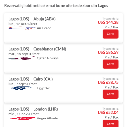
Rezervați și obțineți cele mai bune oferte de zbor din Lagos
Lagos (LOS)
Abuja (ABV)
Începe de la
US$ 144.38
lun., 12 oct.
Direct
Preț/ Pax
Air Peace
Carte
Lagos (LOS)
Casablanca (CMN)
Începe de la
US$ 586.59
mar., 15 sept.
Direct
Preț/ Pax
Qatar Airways
Carte
Lagos (LOS)
Cairo (CAI)
Începe de la
US$ 638.75
lun., 7 sept.
Direct
Preț/ Pax
EgyptAir
Carte
Lagos (LOS)
London (LHR)
Începe de la
US$ 652.04
mie., 11 nov.
Direct
Preț/ Pax
Virgin Atlantic
Carte