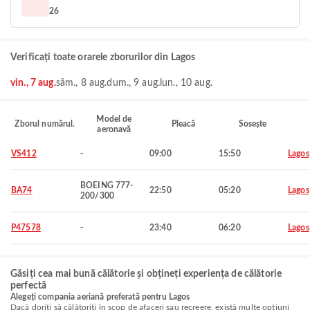
26
Verificați toate orarele zborurilor din Lagos
vin., 7 aug.
sâm., 8 aug.
dum., 9 aug.
lun., 10 aug.
Model de
Zborul numărul.
Pleacă
Sosește
aeronavă
VS412
-
09:00
15:50
Lagos
BOEING 777-
BA74
22:50
05:20
Lagos
200/300
P47578
-
23:40
06:20
Lagos
Găsiți cea mai bună călătorie și obțineți experiența de călătorie
perfectă
Alegeți compania aeriană preferată pentru Lagos
Dacă doriți să călătoriți în scop de afaceri sau recreere, există multe opțiuni