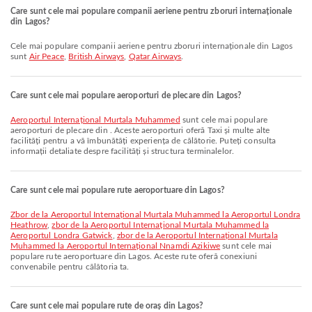
Care sunt cele mai populare companii aeriene pentru zboruri internaționale
din Lagos?
Cele mai populare companii aeriene pentru zboruri internaționale din Lagos
sunt
Air Peace
,
British Airways
,
Qatar Airways
.
Care sunt cele mai populare aeroporturi de plecare din Lagos?
Aeroportul Internațional Murtala Muhammed
sunt cele mai populare
aeroporturi de plecare din . Aceste aeroporturi oferă Taxi și multe alte
facilități pentru a vă îmbunătăți experiența de călătorie. Puteți consulta
informații detaliate despre facilități și structura terminalelor.
Care sunt cele mai populare rute aeroportuare din Lagos?
zbor de la Aeroportul Internațional Murtala Muhammed la Aeroportul Londra
Heathrow
,
zbor de la Aeroportul Internațional Murtala Muhammed la
Aeroportul Londra Gatwick
,
zbor de la Aeroportul Internațional Murtala
Muhammed la Aeroportul Internațional Nnamdi Azikiwe
sunt cele mai
populare rute aeroportuare din Lagos. Aceste rute oferă conexiuni
convenabile pentru călătoria ta.
Care sunt cele mai populare rute de oraș din Lagos?