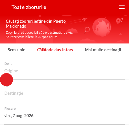
Toate zborurile
Căutați zboruri ieftine din Puerto
Maldonado
Zbor la preț accesibil către destinația de vis.
Să rezervăm bilete la Airpaz acum!
Sens unic
Călătorie dus-întors
Mai multe destinații
De la
Origine
La
Destinație
Plecare
vin., 7 aug. 2026