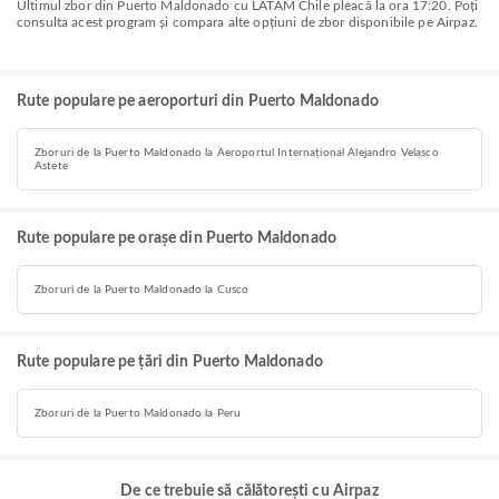
Ultimul zbor din Puerto Maldonado cu LATAM Chile pleacă la ora 17:20. Poți
consulta acest program și compara alte opțiuni de zbor disponibile pe Airpaz.
Rute populare pe aeroporturi din Puerto Maldonado
Zboruri de la Puerto Maldonado la Aeroportul Internațional Alejandro Velasco
Astete
Rute populare pe orașe din Puerto Maldonado
Zboruri de la Puerto Maldonado la Cusco
Rute populare pe țări din Puerto Maldonado
Zboruri de la Puerto Maldonado la Peru
De ce trebuie să călătorești cu Airpaz