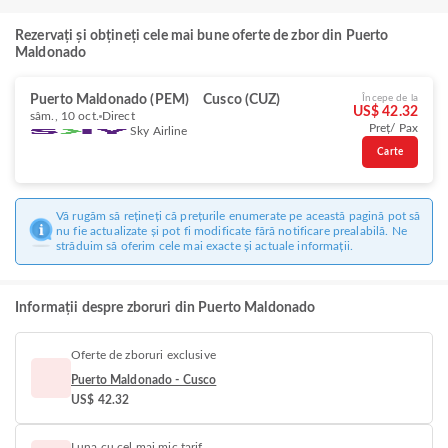
Rezervați și obțineți cele mai bune oferte de zbor din Puerto
Maldonado
Puerto Maldonado (PEM)
Cusco (CUZ)
Începe de la
US$ 42.32
sâm., 10 oct.
Direct
Preț/ Pax
Sky Airline
Carte
Vă rugăm să rețineți că prețurile enumerate pe această pagină pot să
nu fie actualizate și pot fi modificate fără notificare prealabilă. Ne
străduim să oferim cele mai exacte și actuale informații.
Informații despre zboruri din Puerto Maldonado
Oferte de zboruri exclusive
Puerto Maldonado - Cusco
US$ 42.32
Luna cu cel mai mic tarif