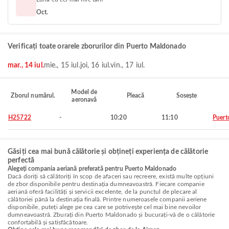
Oct.
Verificați toate orarele zborurilor din Puerto Maldonado
mar., 14 iul.
mie., 15 iul.
joi, 16 iul.
vin., 17 iul.
Model de
Zborul numărul.
Pleacă
Sosește
aeronavă
H25722
-
10:20
11:10
Puert
Găsiți cea mai bună călătorie și obțineți experiența de călătorie
perfectă
Alegeți compania aeriană preferată pentru Puerto Maldonado
Dacă doriți să călătoriți în scop de afaceri sau recreere, există multe opțiuni
de zbor disponibile pentru destinația dumneavoastră. Fiecare companie
aeriană oferă facilități și servicii excelente, de la punctul de plecare al
călătoriei până la destinația finală. Printre numeroasele companii aeriene
disponibile, puteți alege pe cea care se potrivește cel mai bine nevoilor
dumneavoastră. Zburați din Puerto Maldonado și bucurați-vă de o călătorie
confortabilă și satisfăcătoare.