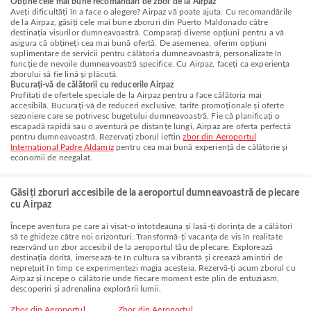
Obține cele mai bune recomandări de zbor de la Airpaz
Aveți dificultăți în a face o alegere? Airpaz vă poate ajuta. Cu recomandările
de la Airpaz, găsiți cele mai bune zboruri din Puerto Maldonado către
destinația visurilor dumneavoastră. Comparați diverse opțiuni pentru a vă
asigura că obțineți cea mai bună ofertă. De asemenea, oferim opțiuni
suplimentare de servicii pentru călătoria dumneavoastră, personalizate în
funcție de nevoile dumneavoastră specifice. Cu Airpaz, faceți ca experiența
zborului să fie lină și plăcută.
Bucurați-vă de călătorii cu reducerile Airpaz
Profitați de ofertele speciale de la Airpaz pentru a face călătoria mai
accesibilă. Bucurați-vă de reduceri exclusive, tarife promoționale și oferte
sezoniere care se potrivesc bugetului dumneavoastră. Fie că planificați o
escapadă rapidă sau o aventură pe distanțe lungi, Airpaz are oferta perfectă
pentru dumneavoastră. Rezervați zborul ieftin
zbor din Aeroportul
Internațional Padre Aldamiz
pentru cea mai bună experiență de călătorie și
economii de neegalat.
Găsiți zboruri accesibile de la aeroportul dumneavoastră de plecare
cu Airpaz
Începe aventura pe care ai visat-o întotdeauna și lasă-ți dorința de a călători
să te ghideze către noi orizonturi. Transformă-ți vacanța de vis în realitate
rezervând un zbor accesibil de la aeroportul tău de plecare. Explorează
destinația dorită, imersează-te în cultura sa vibrantă și creează amintiri de
neprețuit în timp ce experimentezi magia acesteia. Rezervă-ți acum zborul cu
Airpaz și începe o călătorie unde fiecare moment este plin de entuziasm,
descoperiri și adrenalina explorării lumii.
Zbor din Aeroportul
Zbor din Aeroportul