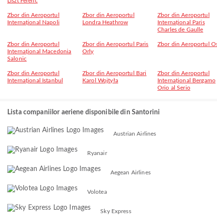
Liszt Ferenc
Zbor din Aeroportul
Zbor din Aeroportul
Zbor din Aeroportul
Internațional Napoli
Londra Heathrow
Internațional Paris
Charles de Gaulle
Zbor din Aeroportul
Zbor din Aeroportul Paris
Zbor din Aeroportul O
Internațional Macedonia
Orly
Salonic
Zbor din Aeroportul
Zbor din Aeroportul Bari
Zbor din Aeroportul
Internațional Istanbul
Karol Wojtyła
Internațional Bergamo
Orio al Serio
Lista companiilor aeriene disponibile din Santorini
Austrian Airlines
Ryanair
Aegean Airlines
Volotea
Sky Express