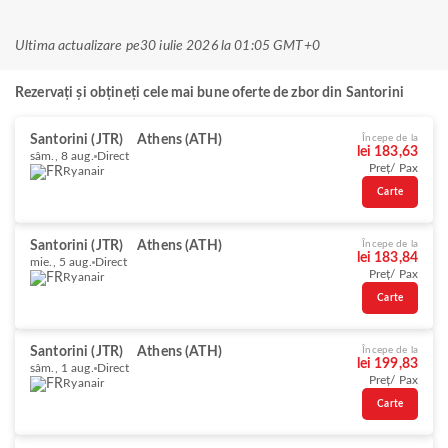
Ultima actualizare pe
30 iulie 2026 la 01:05 GMT+0
Rezervați și obțineți cele mai bune oferte de zbor din Santorini
Santorini (JTR)
Athens (ATH)
Începe de la
lei 183,63
sâm., 8 aug.
Direct
Preț/ Pax
Ryanair
Carte
Santorini (JTR)
Athens (ATH)
Începe de la
lei 183,84
mie., 5 aug.
Direct
Preț/ Pax
Ryanair
Carte
Santorini (JTR)
Athens (ATH)
Începe de la
lei 199,83
sâm., 1 aug.
Direct
Preț/ Pax
Ryanair
Carte