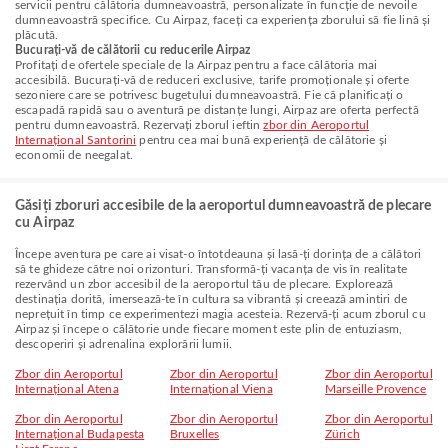
servicii pentru călătoria dumneavoastră, personalizate în funcție de nevoile
dumneavoastră specifice. Cu Airpaz, faceți ca experiența zborului să fie lină și
plăcută.
Bucurați-vă de călătorii cu reducerile Airpaz
Profitați de ofertele speciale de la Airpaz pentru a face călătoria mai
accesibilă. Bucurați-vă de reduceri exclusive, tarife promoționale și oferte
sezoniere care se potrivesc bugetului dumneavoastră. Fie că planificați o
escapadă rapidă sau o aventură pe distanțe lungi, Airpaz are oferta perfectă
pentru dumneavoastră. Rezervați zborul ieftin
zbor din Aeroportul
Internațional Santorini
pentru cea mai bună experiență de călătorie și
economii de neegalat.
Găsiți zboruri accesibile de la aeroportul dumneavoastră de plecare
cu Airpaz
Începe aventura pe care ai visat-o întotdeauna și lasă-ți dorința de a călători
să te ghideze către noi orizonturi. Transformă-ți vacanța de vis în realitate
rezervând un zbor accesibil de la aeroportul tău de plecare. Explorează
destinația dorită, imersează-te în cultura sa vibrantă și creează amintiri de
neprețuit în timp ce experimentezi magia acesteia. Rezervă-ți acum zborul cu
Airpaz și începe o călătorie unde fiecare moment este plin de entuziasm,
descoperiri și adrenalina explorării lumii.
Zbor din Aeroportul
Zbor din Aeroportul
Zbor din Aeroportul
Internațional Atena
Internațional Viena
Marseille Provence
Zbor din Aeroportul
Zbor din Aeroportul
Zbor din Aeroportul
Internațional Budapesta
Bruxelles
Zürich