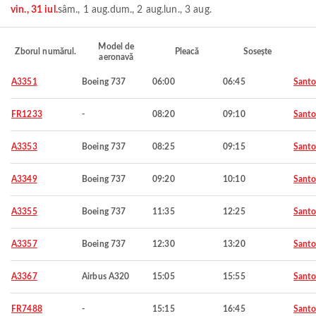
vin., 31 iul.
sâm., 1 aug.
dum., 2 aug.
lun., 3 aug.
Model de
Zborul numărul.
Pleacă
Sosește
aeronavă
A3351
Boeing 737
06:00
06:45
Santo
FR1233
-
08:20
09:10
Santo
A3353
Boeing 737
08:25
09:15
Santo
A3349
Boeing 737
09:20
10:10
Santo
A3355
Boeing 737
11:35
12:25
Santo
A3357
Boeing 737
12:30
13:20
Santo
A3367
Airbus A320
15:05
15:55
Santo
FR7488
-
15:15
16:45
Santo