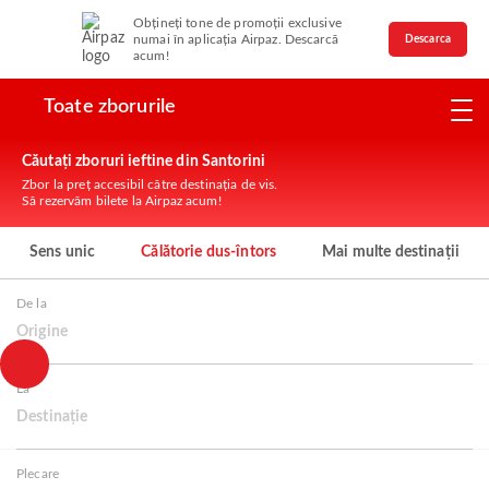
Obțineți tone de promoții exclusive
numai în aplicația Airpaz. Descarcă
Descarca
acum!
Toate zborurile
Căutați zboruri ieftine din Santorini
Zbor la preț accesibil către destinația de vis.
Să rezervăm bilete la Airpaz acum!
Sens unic
Călătorie dus-întors
Mai multe destinații
De la
Origine
La
Destinație
Plecare