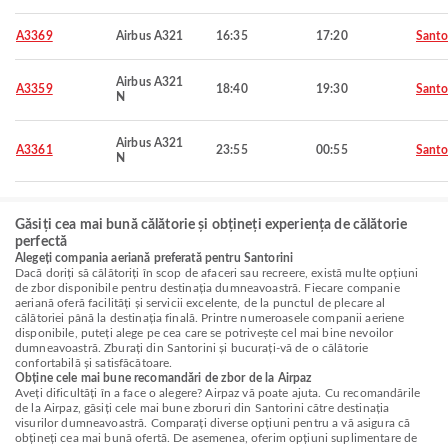
A3369
Airbus A321
16:35
17:20
Santo
Airbus A321
A3359
18:40
19:30
Santo
N
Airbus A321
A3361
23:55
00:55
Santo
N
Găsiți cea mai bună călătorie și obțineți experiența de călătorie
perfectă
Alegeți compania aeriană preferată pentru Santorini
Dacă doriți să călătoriți în scop de afaceri sau recreere, există multe opțiuni
de zbor disponibile pentru destinația dumneavoastră. Fiecare companie
aeriană oferă facilități și servicii excelente, de la punctul de plecare al
călătoriei până la destinația finală. Printre numeroasele companii aeriene
disponibile, puteți alege pe cea care se potrivește cel mai bine nevoilor
dumneavoastră. Zburați din Santorini și bucurați-vă de o călătorie
confortabilă și satisfăcătoare.
Obține cele mai bune recomandări de zbor de la Airpaz
Aveți dificultăți în a face o alegere? Airpaz vă poate ajuta. Cu recomandările
de la Airpaz, găsiți cele mai bune zboruri din Santorini către destinația
visurilor dumneavoastră. Comparați diverse opțiuni pentru a vă asigura că
obțineți cea mai bună ofertă. De asemenea, oferim opțiuni suplimentare de