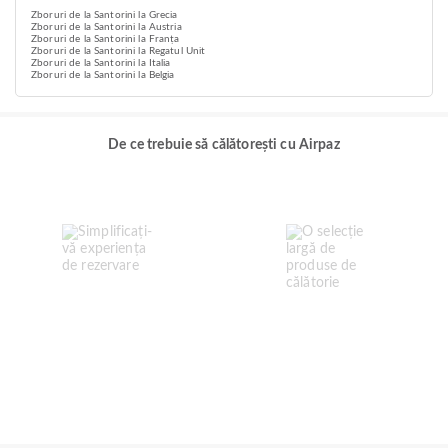
Zboruri de la Santorini la Grecia
Zboruri de la Santorini la Austria
Zboruri de la Santorini la Franța
Zboruri de la Santorini la Regatul Unit
Zboruri de la Santorini la Italia
Zboruri de la Santorini la Belgia
De ce trebuie să călătorești cu Airpaz