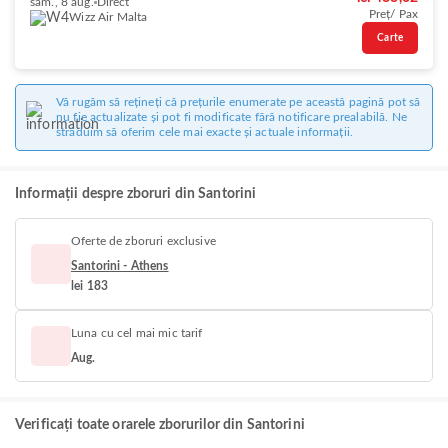
sâm., 8 aug.
Direct
Preț/ Pax
Wizz Air Malta
Carte
Vă rugăm să rețineți că prețurile enumerate pe această pagină pot să
nu fie actualizate și pot fi modificate fără notificare prealabilă. Ne
străduim să oferim cele mai exacte și actuale informații.
Informații despre zboruri din Santorini
Oferte de zboruri exclusive
Santorini - Athens
lei 183
Luna cu cel mai mic tarif
Aug.
Verificați toate orarele zborurilor din Santorini