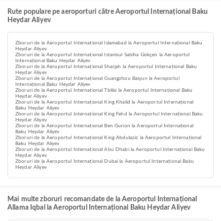
Rute populare pe aeroporturi către Aeroportul Internațional Baku
Heydar Aliyev
Zboruri de la Aeroportul Internațional Islamabad la Aeroportul Internațional Baku
Heydar Aliyev
Zboruri de la Aeroportul Internațional Istanbul Sabiha Gökçen la Aeroportul
Internațional Baku Heydar Aliyev
Zboruri de la Aeroportul Internațional Sharjah la Aeroportul Internațional Baku
Heydar Aliyev
Zboruri de la Aeroportul Internațional Guangzhou Baiyun la Aeroportul
Internațional Baku Heydar Aliyev
Zboruri de la Aeroportul Internațional Tbilisi la Aeroportul Internațional Baku
Heydar Aliyev
Zboruri de la Aeroportul Internațional King Khalid la Aeroportul Internațional
Baku Heydar Aliyev
Zboruri de la Aeroportul Internațional King Fahd la Aeroportul Internațional Baku
Heydar Aliyev
Zboruri de la Aeroportul Internațional Ben Gurion la Aeroportul Internațional
Baku Heydar Aliyev
Zboruri de la Aeroportul Internațional King Abdulaziz la Aeroportul Internațional
Baku Heydar Aliyev
Zboruri de la Aeroportul Internațional Abu Dhabi la Aeroportul Internațional Baku
Heydar Aliyev
Zboruri de la Aeroportul Internațional Dubai la Aeroportul Internațional Baku
Heydar Aliyev
Mai multe zboruri recomandate de la Aeroportul Internațional
Allama Iqbal la Aeroportul Internațional Baku Heydar Aliyev