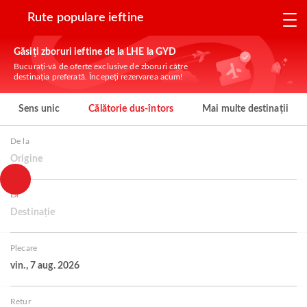
Rute populare ieftine
Găsiți zboruri ieftine de la LHE la GYD
Bucurați-vă de oferte exclusive de zboruri către
destinația preferată. Începeți rezervarea acum!
Sens unic
Călătorie dus-întors
Mai multe destinații
De la
Origine
La
Destinație
Plecare
vin., 7 aug. 2026
Retur