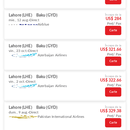
Lahore (LHE)
Baku (GYD)
Începe de la
US$ 284
mie., 12 aug.
Direct
Preț/ Pax
Airblue
Carte
Lahore (LHE)
Baku (GYD)
Începe de la
US$ 321.66
vin., 23 oct.
Direct
Preț/ Pax
Azerbaijan Airlines
Carte
Lahore (LHE)
Baku (GYD)
Începe de la
US$ 322.66
vin., 2 oct.
Direct
Preț/ Pax
Azerbaijan Airlines
Carte
Lahore (LHE)
Baku (GYD)
Începe de la
US$ 329.38
dum., 9 aug.
Direct
Preț/ Pax
Pakistan International Airlines
Carte