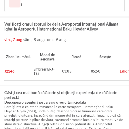
1
Verificați orarul zborurilor de la Aeroportul Internațional Allama
Iqbal la Aeroportul Internațional Baku Heydar Aliyev
vin., 7 aug.
sâm., 8 aug.
dum., 9 aug.
Model de
Zborul numărul.
Pleacă
Sosește
aeronavă
Embraer ERJ-
J2146
03:05
05:50
Lahor
195
Găsiți cea mai bună călătorie și obțineți experiența de călătorie
perfectă
Descoperă o aventură pe care nu o vei uita niciodată
Porniți într-o călătorie remarcabilă către Aeroportul Internațional Baku
Heydar Aliyev (GYD), unde puteți descoperi orașe frumoase care oferă
priveliști uluitoare, începând din momentul în care aterizați. Imaginați-vă că
rătăciți pe străzile pline de viață, savurând aromele locale și bucurându-vă de
atmosfera distinctivă. Alegeți biletul de avion potrivit de la Aeroportul
Internațional Allama Iqbal (LHE), adaptat nevoilor dvs. Explorează noi