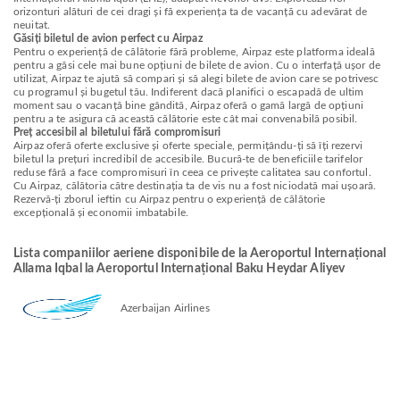
orizonturi alături de cei dragi și fă experiența ta de vacanță cu adevărat de
neuitat.
Găsiți biletul de avion perfect cu Airpaz
Pentru o experiență de călătorie fără probleme, Airpaz este platforma ideală
pentru a găsi cele mai bune opțiuni de bilete de avion. Cu o interfață ușor de
utilizat, Airpaz te ajută să compari și să alegi bilete de avion care se potrivesc
cu programul și bugetul tău. Indiferent dacă planifici o escapadă de ultim
moment sau o vacanță bine gândită, Airpaz oferă o gamă largă de opțiuni
pentru a te asigura că această călătorie este cât mai convenabilă posibil.
Preț accesibil al biletului fără compromisuri
Airpaz oferă oferte exclusive și oferte speciale, permițându-ți să îți rezervi
biletul la prețuri incredibil de accesibile. Bucură-te de beneficiile tarifelor
reduse fără a face compromisuri în ceea ce privește calitatea sau confortul.
Cu Airpaz, călătoria către destinația ta de vis nu a fost niciodată mai ușoară.
Rezervă-ți zborul ieftin cu Airpaz pentru o experiență de călătorie
excepțională și economii imbatabile.
Lista companiilor aeriene disponibile de la Aeroportul Internațional
Allama Iqbal la Aeroportul Internațional Baku Heydar Aliyev
Azerbaijan Airlines