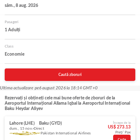
sâm., 8 aug. 2026
Pasageri
1 Adulți
Class
Economie
Caută zboruri
Ultima actualizare pe
6 august 2026 la 18:14 GMT+0
Rezervați și obțineți cele mai bune oferte de zboruri de la
Aeroportul Internațional Allama Iqbal la Aeroportul Internațional
Baku Heydar Aliyev
Lahore (LHE)
Baku (GYD)
Începe de la
US$ 273.13
dum., 15 nov.
Direct
Preț/ Pax
Pakistan International Airlines
Carte