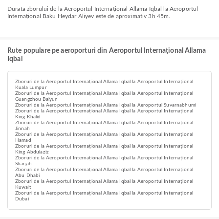
Durata zborului de la Aeroportul Internațional Allama Iqbal la Aeroportul
Internațional Baku Heydar Aliyev este de aproximativ 3h 45m.
Rute populare pe aeroporturi din Aeroportul Internațional Allama
Iqbal
Zboruri de la Aeroportul Internațional Allama Iqbal la Aeroportul Internațional
Kuala Lumpur
Zboruri de la Aeroportul Internațional Allama Iqbal la Aeroportul Internațional
Guangzhou Baiyun
Zboruri de la Aeroportul Internațional Allama Iqbal la Aeroportul Suvarnabhumi
Zboruri de la Aeroportul Internațional Allama Iqbal la Aeroportul Internațional
King Khalid
Zboruri de la Aeroportul Internațional Allama Iqbal la Aeroportul Internațional
Jinnah
Zboruri de la Aeroportul Internațional Allama Iqbal la Aeroportul Internațional
Hamad
Zboruri de la Aeroportul Internațional Allama Iqbal la Aeroportul Internațional
King Abdulaziz
Zboruri de la Aeroportul Internațional Allama Iqbal la Aeroportul Internațional
Sharjah
Zboruri de la Aeroportul Internațional Allama Iqbal la Aeroportul Internațional
Abu Dhabi
Zboruri de la Aeroportul Internațional Allama Iqbal la Aeroportul Internațional
Kuwait
Zboruri de la Aeroportul Internațional Allama Iqbal la Aeroportul Internațional
Dubai