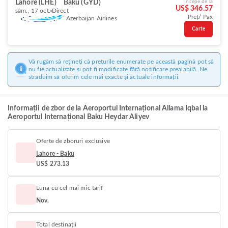
Lahore (LHE)
Baku (GYD)
Începe de la
US$ 346.57
sâm., 17 oct.
Direct
Preț/ Pax
Azerbaijan Airlines
Carte
Vă rugăm să rețineți că prețurile enumerate pe această pagină pot să
nu fie actualizate și pot fi modificate fără notificare prealabilă. Ne
străduim să oferim cele mai exacte și actuale informații.
Informații de zbor de la Aeroportul Internațional Allama Iqbal la
Aeroportul Internațional Baku Heydar Aliyev
Oferte de zboruri exclusive
Lahore - Baku
US$ 273.13
Luna cu cel mai mic tarif
Nov.
Total destinații