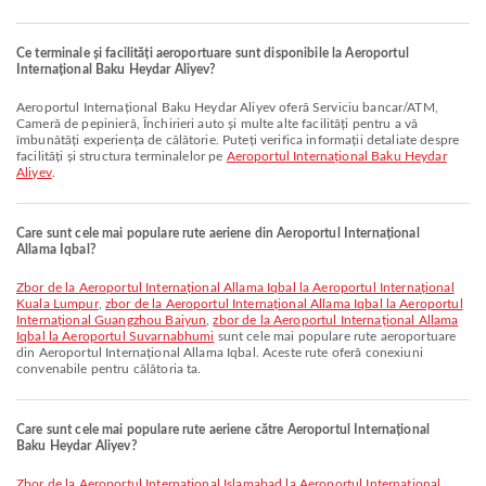
Ce terminale și facilități aeroportuare sunt disponibile la Aeroportul
Internațional Baku Heydar Aliyev?
Aeroportul Internațional Baku Heydar Aliyev oferă Serviciu bancar/ATM,
Cameră de pepinieră, Închirieri auto și multe alte facilități pentru a vă
îmbunătăți experiența de călătorie. Puteți verifica informații detaliate despre
facilități și structura terminalelor pe
Aeroportul Internațional Baku Heydar
Aliyev
.
Care sunt cele mai populare rute aeriene din Aeroportul Internațional
Allama Iqbal?
zbor de la Aeroportul Internațional Allama Iqbal la Aeroportul Internațional
Kuala Lumpur
,
zbor de la Aeroportul Internațional Allama Iqbal la Aeroportul
Internațional Guangzhou Baiyun
,
zbor de la Aeroportul Internațional Allama
Iqbal la Aeroportul Suvarnabhumi
sunt cele mai populare rute aeroportuare
din Aeroportul Internațional Allama Iqbal. Aceste rute oferă conexiuni
convenabile pentru călătoria ta.
Care sunt cele mai populare rute aeriene către Aeroportul Internațional
Baku Heydar Aliyev?
zbor de la Aeroportul Internațional Islamabad la Aeroportul Internațional