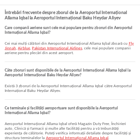
Întrebări frecvente despre zborul de la Aeroportul Internațional
Allama Iqbal la Aeroportul Internațional Baku Heydar Aliyev
Care companii aeriene sunt cele mai populare pentru zboruri din Aeroportul
Internațional Allama Iqbal?
Cei mai mulți călători din Aeroportul Internațional Allama Iqbal zboară cu
Fly
Jinnah
,
Airblue
,
Pakistan International Airlines
, cele mai populare companii
aeriene pentru plecări din acest aeroport.
Câte zboruri sunt disponibile de la Aeroportul Internațional Allama Iqbal la
Aeroportul Internațional Baku Heydar Aliyev?
Există 3 zboruri de la Aeroportul Internațional Allama Iqbal către Aeroportul
Internațional Baku Heydar Aliyev.
Ce terminale și facilități aeroportuare sunt disponibile la Aeroportul
Internațional Allama Iqbal?
Aeroportul Internațional Allama Iqbal oferă Magazin Duty Free, Închirieri
auto, Clinică și farmacii și multe alte facilități pentru a vă îmbunătăți
experiența de călătorie. Puteți verifica informații detaliate despre facilități și
structura terminalelor la
Aeroportul Internațional Allama Iqbal
.