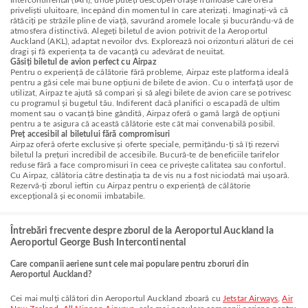
Intercontinental (IAH), unde puteți descoperi orașe frumoase care oferă
priveliști uluitoare, începând din momentul în care aterizați. Imaginați-vă că
rătăciți pe străzile pline de viață, savurând aromele locale și bucurându-vă de
atmosfera distinctivă. Alegeți biletul de avion potrivit de la Aeroportul
Auckland (AKL), adaptat nevoilor dvs. Explorează noi orizonturi alături de cei
dragi și fă experiența ta de vacanță cu adevărat de neuitat.
Găsiți biletul de avion perfect cu Airpaz
Pentru o experiență de călătorie fără probleme, Airpaz este platforma ideală
pentru a găsi cele mai bune opțiuni de bilete de avion. Cu o interfață ușor de
utilizat, Airpaz te ajută să compari și să alegi bilete de avion care se potrivesc
cu programul și bugetul tău. Indiferent dacă planifici o escapadă de ultim
moment sau o vacanță bine gândită, Airpaz oferă o gamă largă de opțiuni
pentru a te asigura că această călătorie este cât mai convenabilă posibil.
Preț accesibil al biletului fără compromisuri
Airpaz oferă oferte exclusive și oferte speciale, permițându-ți să îți rezervi
biletul la prețuri incredibil de accesibile. Bucură-te de beneficiile tarifelor
reduse fără a face compromisuri în ceea ce privește calitatea sau confortul.
Cu Airpaz, călătoria către destinația ta de vis nu a fost niciodată mai ușoară.
Rezervă-ți zborul ieftin cu Airpaz pentru o experiență de călătorie
excepțională și economii imbatabile.
Întrebări frecvente despre zborul de la Aeroportul Auckland la
Aeroportul George Bush Intercontinental
Care companii aeriene sunt cele mai populare pentru zboruri din
Aeroportul Auckland?
Cei mai mulți călători din Aeroportul Auckland zboară cu
Jetstar Airways
,
Air