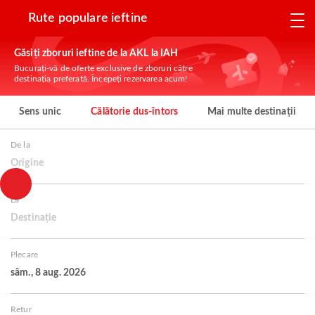
Rute populare ieftine
Găsiți zboruri ieftine de la AKL la IAH
Bucurați-vă de oferte exclusive de zboruri către
destinația preferată. Începeți rezervarea acum!
Sens unic
Călătorie dus-întors
Mai multe destinații
De la
Origine
La
Destinație
Plecare
sâm., 8 aug. 2026
Retur