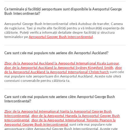
Ce terminale și facilități aeroportuare sunt disponibile la Aeroportul George
Bush Intercontinental?
Aeroportul George Bush Intercontinental oferă Autobuz de transfer, Camera
de rugăciune, Taxi și multe alte facilități pentru a vă îmbunătăți experiența de
călătorie. Puteți verifica informații detaliate despre facilități și structura
terminalelor pe
Aeroportul George Bush Intercontinental
.
Care sunt cele mai populare rute aeriene din Aeroportul Auckland?
zbor de la Aeroportul Auckland la Aeroportul Internațional Kuala Lumpur
,
zbor de la Aeroportul Auckland la Aeroportul Sydney Kingsford Smith
,
zbor
de la Aeroportul Auckland la Aeroportul Internațional Christchurch
sunt cele
mai populare rute aeroportuare din Aeroportul Auckland. Aceste rute oferă
conexiuni convenabile pentru călătoria ta.
Care sunt cele mai populare rute aeriene către Aeroportul George Bush
Intercontinental?
zbor de la Aeroportul Internațional Narita la Aeroportul George Bush
Intercontinental
,
zbor de la Aeroportul Haneda la Aeroportul George Bush
Intercontinental
,
zbor de la Aeroportul Internațional Toronto Pearson la
Aeroportul George Bush Intercontinental
sunt cele mai populare rute
aeroportuare către Aeroportul George Bush Intercontinental. Aceste rute