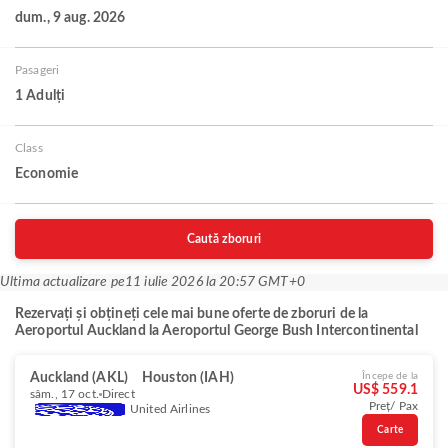
dum., 9 aug. 2026
Pasageri
1 Adulți
Class
Economie
Caută zboruri
Ultima actualizare pe
11 iulie 2026 la 20:57 GMT+0
Rezervați și obțineți cele mai bune oferte de zboruri de la
Aeroportul Auckland la Aeroportul George Bush Intercontinental
Auckland (AKL)
Houston (IAH)
Începe de la
US$ 559.1
sâm., 17 oct.
Direct
Preț/ Pax
United Airlines
Carte