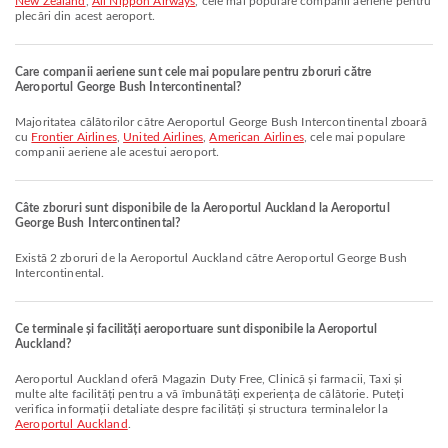
New Zealand
,
All Nippon Airways
, cele mai populare companii aeriene pentru
plecări din acest aeroport.
Care companii aeriene sunt cele mai populare pentru zboruri către
Aeroportul George Bush Intercontinental?
Majoritatea călătorilor către Aeroportul George Bush Intercontinental zboară
cu
Frontier Airlines
,
United Airlines
,
American Airlines
, cele mai populare
companii aeriene ale acestui aeroport.
Câte zboruri sunt disponibile de la Aeroportul Auckland la Aeroportul
George Bush Intercontinental?
Există 2 zboruri de la Aeroportul Auckland către Aeroportul George Bush
Intercontinental.
Ce terminale și facilități aeroportuare sunt disponibile la Aeroportul
Auckland?
Aeroportul Auckland oferă Magazin Duty Free, Clinică și farmacii, Taxi și
multe alte facilități pentru a vă îmbunătăți experiența de călătorie. Puteți
verifica informații detaliate despre facilități și structura terminalelor la
Aeroportul Auckland
.