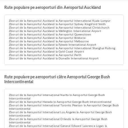
Rute populare pe aeroporturi din Aeroportul Auckland
Zboruri de la Aeroportul Auckland la Aeroportul Internațional Kuala Lumpur
Zboruri de la Aeroportul Auckland la Aeroportul Sydney Kingsford Smith
Zboruri de la Aeroportul Auckland la Aeroportul Internațional Christchurch
Zboruri de la Aeroportul Auckland la Wellington International Airport
Zboruri de la Aeroportul Auckland la Aeroportul Queenstown
Zboruri de la Aeroportul Auckland la Aeroportul Brisbane
Zboruri de la Aeroportul Auckland la Aeroportul Melbourne
Zboruri de la Aeroportul Auckland la Faleolo International Airport
Zboruri de la Aeroportul Auckland la Aeroportul Internațional Shanghai Pudong
Zboruri de la Aeroportul Auckland la Gold Coast Airport
Zboruri de la Aeroportul Auckland la Aeroportul Perth
Zboruri de la Aeroportul Auckland la Dunedin International Airport
Rute populare pe aeroporturi către Aeroportul George Bush
Intercontinental
Zboruri de la Aeroportul Internațional Narita la Aeroportul George Bush
Intercontinental
Zboruri de la Aeroportul Haneda la Aeroportul George Bush Intercontinental
Zboruri de la Aeroportul Internațional Toronto Pearson la Aeroportul George Bush
Intercontinental
Zboruri de la Aeroportul Internațional Los Angeles la Aeroportul George Bush
Intercontinental
Zboruri de la Aeroportul Internațional Orlando la Aeroportul George Bush
Intercontinental
Zboruri de la Aeroportul Internațional General Edward Lawrence Logan la