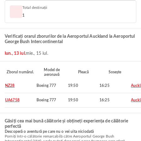
Total destinații
1
Verificați orarul zborurilor de la Aeroportul Auckland la Aeroportul
George Bush Intercontinental
lun., 13 iul.
mie., 15 iul.
Model de
Zborul numărul.
Pleacă
Sosește
aeronavă
NZ28
Boeing 777
19:50
16:25
Auckl
UA6758
Boeing 777
19:50
16:25
Auckl
Găsiți cea mai bună călătorie și obțineți experiența de călătorie
perfectă
Descoperă o aventură pe care nu o vei uita niciodată
Porniți într-o călătorie remarcabilă către Aeroportul George Bush