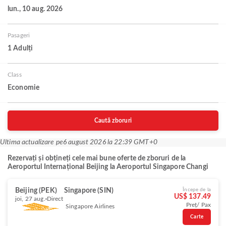
lun., 10 aug. 2026
Pasageri
1 Adulți
Class
Economie
Caută zboruri
Ultima actualizare pe
6 august 2026 la 22:39 GMT+0
Rezervați și obțineți cele mai bune oferte de zboruri de la
Aeroportul Internațional Beijing la Aeroportul Singapore Changi
Beijing (PEK)
Singapore (SIN)
Începe de la
US$ 137.49
joi, 27 aug.
Direct
Preț/ Pax
Singapore Airlines
Carte