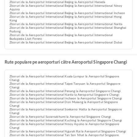
Zboruri de la Aeroportul Internațional Beijing la Aeroportul Haneda
Zboruri de la Aeroportul Internațional Beijing la Aeroportul Internațional Ninoy
Aquino
Zboruri de la Aeroportul Internațional Beijing la Aeroportul Internațional Incheon
Zboruri de la Aeroportul Internațional Beijing la Aeroportul Internațional Hong
Kong
Zboruri de la Aeroportul Internațional Beijing la Aeroportul Internațional Narita
Zboruri de la Aeroportul Internațional Beijing la Aeroportul Internațional Shanghai
Pudong
Zboruri de la Aeroportul Internațional Beijing la Aeroportul Internațional
Budapesta Liszt Ferenc
Zboruri de la Aeroportul Internațional Beijing la Aeroportul Internațional Dubai
Rute populare pe aeroporturi către Aeroportul Singapore Changi
Zboruri de la Aeroportul Internațional Kuala Lumpur la Aeroportul Singapore
Changi
Zboruri de la Aeroportul Internațional Taipei Taoyuan la Aeroportul Singapore
Changi
Zboruri de la Aeroportul Internațional Penang la Aeroportul Singapore Changi
Zboruri de la Aeroportul Internațional Narita la Aeroportul Singapore Changi
Zboruri de la Aeroportul Internațional Incheon la Aeroportul Singapore Changi
Zboruri de la Aeroportul Internațional Don Mueang la Aeroportul Singapore
Changi
Zboruri de la Aeroportul Internațional Soekarno Hatta la Aeroportul Singapore
Changi
Zboruri de la Aeroportul Suvarnabhumi la Aeroportul Singapore Changi
Zboruri de la Aeroportul Internațional Kuching la Aeroportul Singapore Changi
Zboruri de la Aeroportul Internațional Ninoy Aquino la Aeroportul Singapore
Changi
Zboruri de la Aeroportul Internațional Ngurah Rai la Aeroportul Singapore Changi
Zboruri de la Aeroportul Internațional Tan Son Nhat la Aeroportul Singapore