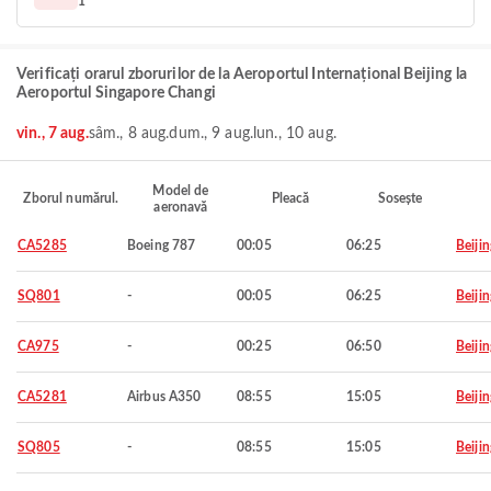
1
Verificați orarul zborurilor de la Aeroportul Internațional Beijing la
Aeroportul Singapore Changi
vin., 7 aug.
sâm., 8 aug.
dum., 9 aug.
lun., 10 aug.
Model de
Zborul numărul.
Pleacă
Sosește
aeronavă
CA5285
Boeing 787
00:05
06:25
Beijin
SQ801
-
00:05
06:25
Beijin
CA975
-
00:25
06:50
Beijin
CA5281
Airbus A350
08:55
15:05
Beijin
SQ805
-
08:55
15:05
Beijin