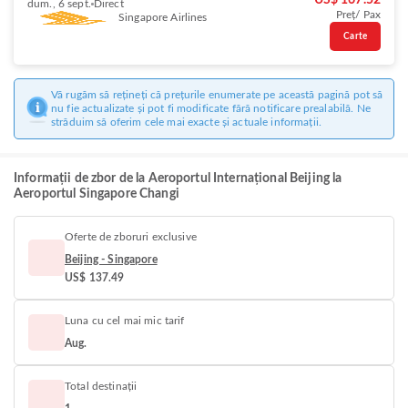
US$ 167.52
dum., 6 sept.
Direct
Preț/ Pax
Singapore Airlines
Carte
Vă rugăm să rețineți că prețurile enumerate pe această pagină pot să
nu fie actualizate și pot fi modificate fără notificare prealabilă. Ne
străduim să oferim cele mai exacte și actuale informații.
Informații de zbor de la Aeroportul Internațional Beijing la
Aeroportul Singapore Changi
Oferte de zboruri exclusive
Beijing - Singapore
US$ 137.49
Luna cu cel mai mic tarif
Aug.
Total destinații