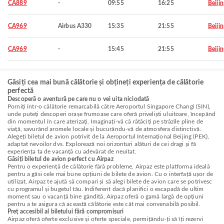
CA889
-
09:55
16:25
Beijin
CA969
Airbus A330
15:35
21:55
Beijin
CA969
-
15:45
21:55
Beijin
Găsiți cea mai bună călătorie și obțineți experiența de călătorie
perfectă
Descoperă o aventură pe care nu o vei uita niciodată
Porniți într-o călătorie remarcabilă către Aeroportul Singapore Changi (SIN),
unde puteți descoperi orașe frumoase care oferă priveliști uluitoare, începând
din momentul în care aterizați. Imaginați-vă că rătăciți pe străzile pline de
viață, savurând aromele locale și bucurându-vă de atmosfera distinctivă.
Alegeți biletul de avion potrivit de la Aeroportul Internațional Beijing (PEK),
adaptat nevoilor dvs. Explorează noi orizonturi alături de cei dragi și fă
experiența ta de vacanță cu adevărat de neuitat.
Găsiți biletul de avion perfect cu Airpaz
Pentru o experiență de călătorie fără probleme, Airpaz este platforma ideală
pentru a găsi cele mai bune opțiuni de bilete de avion. Cu o interfață ușor de
utilizat, Airpaz te ajută să compari și să alegi bilete de avion care se potrivesc
cu programul și bugetul tău. Indiferent dacă planifici o escapadă de ultim
moment sau o vacanță bine gândită, Airpaz oferă o gamă largă de opțiuni
pentru a te asigura că această călătorie este cât mai convenabilă posibil.
Preț accesibil al biletului fără compromisuri
Airpaz oferă oferte exclusive și oferte speciale, permițându-ți să îți rezervi