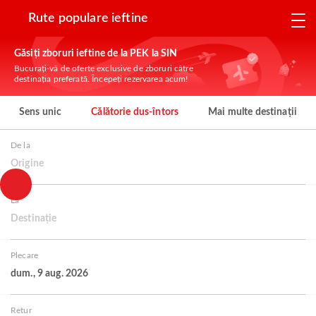
Rute populare ieftine
Găsiți zboruri ieftine de la PEK la SIN
Bucurați-vă de oferte exclusive de zboruri către
destinația preferată. Începeți rezervarea acum!
Sens unic
Călătorie dus-întors
Mai multe destinații
De la
Origine
La
Destinație
Plecare
dum., 9 aug. 2026
Retur