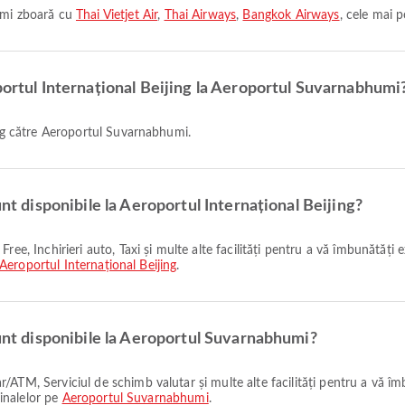
humi zboară cu
Thai Vietjet Air
,
Thai Airways
,
Bangkok Airways
, cele mai 
portul Internațional Beijing la Aeroportul Suvarnabhumi
jing către Aeroportul Suvarnabhumi.
unt disponibile la Aeroportul Internațional Beijing?
Aeroportul Internațional Beijing
.
sunt disponibile la Aeroportul Suvarnabhumi?
minalelor pe
Aeroportul Suvarnabhumi
.