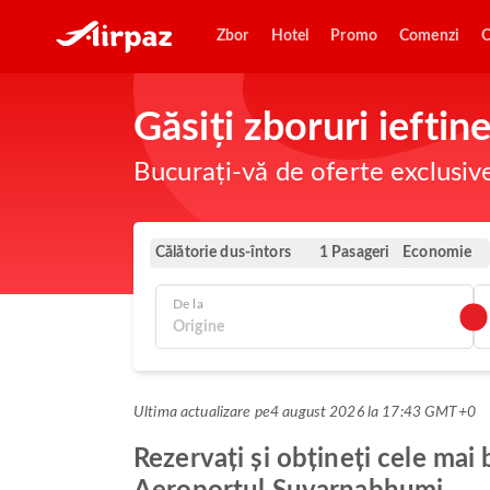
Zbor
Hotel
Promo
Comenzi
O
Găsiți zboruri iefti
Bucurați-vă de oferte exclusiv
Călătorie dus-întors
Economie
1 Pasageri
De la
Ultima actualizare pe
4 august 2026 la 17:43 GMT+0
Rezervați și obțineți cele mai