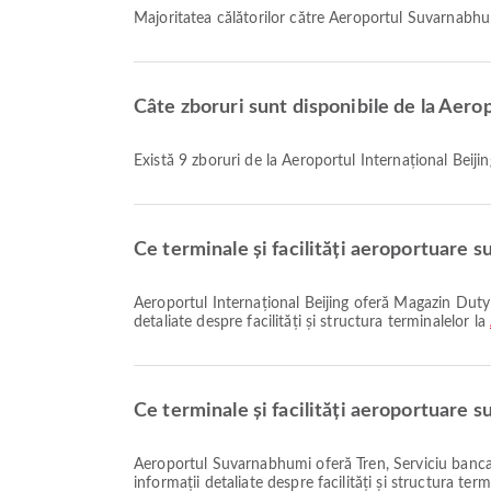
Majoritatea călătorilor către Aeroportul Suvarnab
Câte zboruri sunt disponibile de la Aero
Există 9 zboruri de la Aeroportul Internațional Bei
Ce terminale și facilități aeroportuare s
Aeroportul Internațional Beijing oferă Magazin Duty Free, Închirieri auto, Taxi și multe alte facilități pentru a vă îmbunătăți experiența de călătorie. Puteți verifica informații
detaliate despre facilități și structura terminalelor la
Ce terminale și facilități aeroportuare 
Aeroportul Suvarnabhumi oferă Tren, Serviciu bancar/ATM, Serviciul de schimb valutar și multe alte facilități pentru a vă îmbunătăți experiența de călătorie. Puteți verifica
informații detaliate despre facilități și structura ter