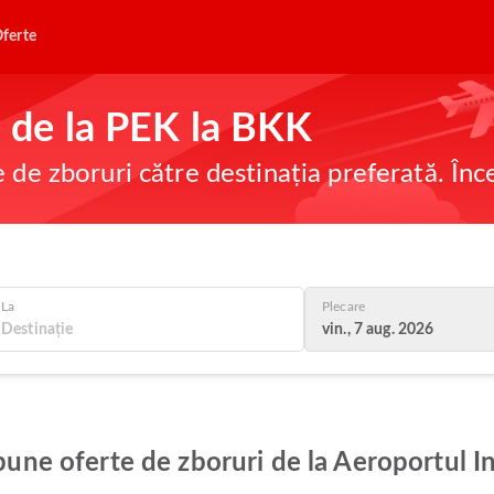
ferte
ne de la PEK la BKK
e de zboruri către destinația preferată. În
La
Plecare
vin., 7 aug. 2026
 bune oferte de zboruri de la Aeroportul In