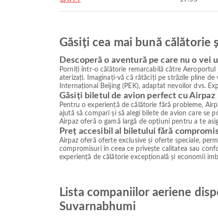
Găsiți cea mai bună călătorie 
Descoperă o aventură pe care nu o vei u
Porniți într-o călătorie remarcabilă către Aeroport
aterizați. Imaginați-vă că rătăciți pe străzile pline 
Internațional Beijing (PEK), adaptat nevoilor dvs. Exp
Găsiți biletul de avion perfect cu Airpaz
Pentru o experiență de călătorie fără probleme, Airpa
ajută să compari și să alegi bilete de avion care se
Airpaz oferă o gamă largă de opțiuni pentru a te asig
Preț accesibil al biletului fără compromi
Airpaz oferă oferte exclusive și oferte speciale, permiț
compromisuri în ceea ce privește calitatea sau confor
experiență de călătorie excepțională și economii imb
Lista companiilor aeriene disp
Suvarnabhumi