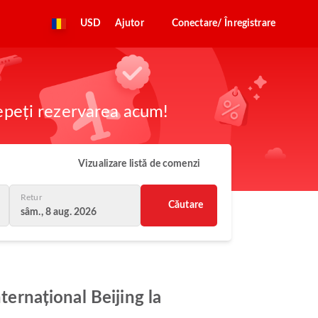
USD
Ajutor
Conectare/ Înregistrare
cepeți rezervarea acum!
Vizualizare listă de comenzi
Retur
Căutare
sâm., 8 aug. 2026
ternațional Beijing la