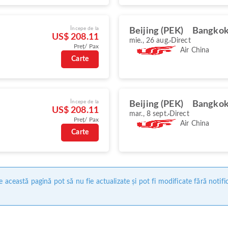
Începe de la
Beijing (PEK)
Bangkok
US$ 208.11
mie., 26 aug.
Direct
Preț/ Pax
Air China
Carte
Începe de la
Beijing (PEK)
Bangkok
US$ 208.11
mar., 8 sept.
Direct
Preț/ Pax
Air China
Carte
 această pagină pot să nu fie actualizate și pot fi modificate fără notifi