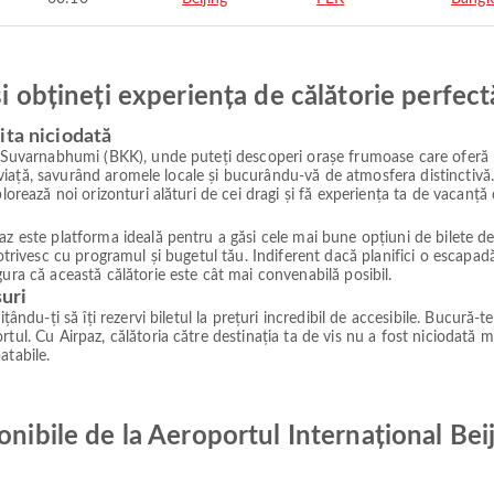
și obțineți experiența de călătorie perfect
ita niciodată
ul Suvarnabhumi (BKK), unde puteți descoperi orașe frumoase care oferă p
de viață, savurând aromele locale și bucurându-vă de atmosfera distinctivă.
lorează noi orizonturi alături de cei dragi și fă experiența ta de vacanță
z este platforma ideală pentru a găsi cele mai bune opțiuni de bilete de a
 potrivesc cu programul și bugetul tău. Indiferent dacă planifici o escap
ura că această călătorie este cât mai convenabilă posibil.
suri
ându-ți să îți rezervi biletul la prețuri incredibil de accesibile. Bucură-te
tul. Cu Airpaz, călătoria către destinația ta de vis nu a fost niciodată m
atabile.
onibile de la Aeroportul Internațional Bei