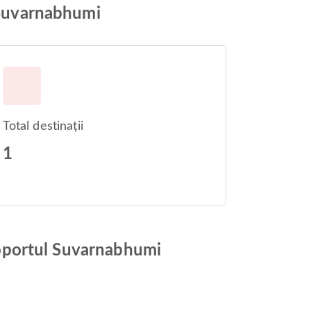
l Suvarnabhumi
Total destinații
1
eroportul Suvarnabhumi