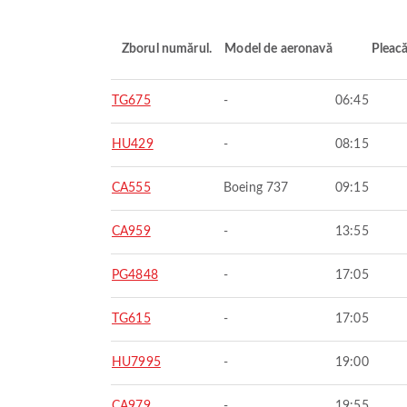
Zborul numărul.
Model de aeronavă
Pleac
TG675
-
06:45
HU429
-
08:15
CA555
Boeing 737
09:15
CA959
-
13:55
PG4848
-
17:05
TG615
-
17:05
HU7995
-
19:00
CA979
-
19:55