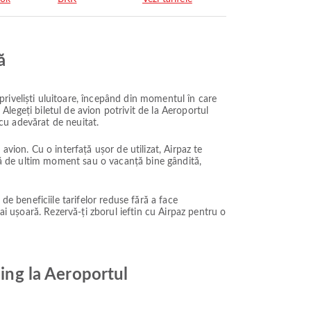
ă
riveliști uluitoare, începând din momentul în care
 Alegeți biletul de avion potrivit de la Aeroportul
 cu adevărat de neuitat.
vion. Cu o interfață ușor de utilizat, Airpaz te
adă de ultim moment sau o vacanță bine gândită,
 de beneficiile tarifelor reduse fără a face
ai ușoară. Rezervă-ți zborul ieftin cu Airpaz pentru o
jing la Aeroportul