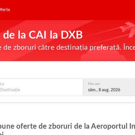
ferte
e de la CAI la DXB
e de zboruri către destinația preferată. În
La
Plecare
sâm., 8 aug. 2026
 bune oferte de zboruri de la Aeroportul In