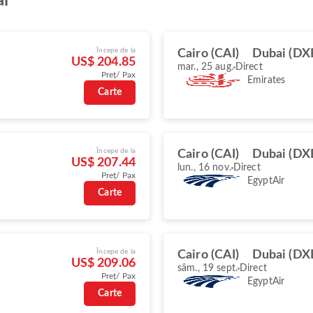
ai
Începe de la
Cairo (CAI)
Dubai (DX
US$ 204.85
mar., 25 aug.
Direct
Preț/ Pax
Emirates
Carte
Începe de la
Cairo (CAI)
Dubai (DX
US$ 207.44
lun., 16 nov.
Direct
Preț/ Pax
EgyptAir
Carte
Începe de la
Cairo (CAI)
Dubai (DX
US$ 209.06
sâm., 19 sept.
Direct
Preț/ Pax
EgyptAir
Carte