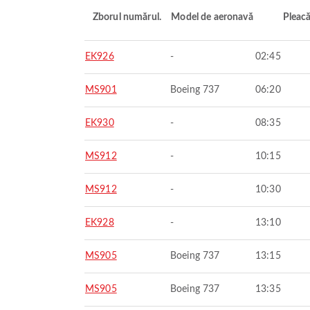
Zborul numărul.
Model de aeronavă
Pleac
EK926
-
02:45
MS901
Boeing 737
06:20
EK930
-
08:35
MS912
-
10:15
MS912
-
10:30
EK928
-
13:10
MS905
Boeing 737
13:15
MS905
Boeing 737
13:35