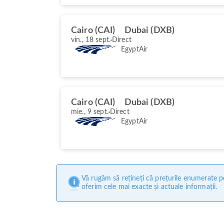
Cairo (CAI)
Dubai (DXB)
vin., 18 sept.
Direct
EgyptAir
Cairo (CAI)
Dubai (DXB)
mie., 9 sept.
Direct
EgyptAir
Vă rugăm să rețineți că prețurile enumerate pe
oferim cele mai exacte și actuale informații.