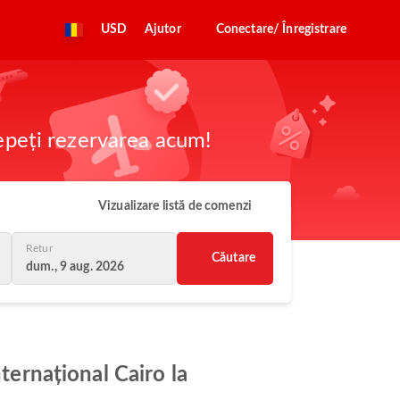
USD
Ajutor
Conectare/ Înregistrare
cepeți rezervarea acum!
Vizualizare listă de comenzi
Retur
Căutare
dum., 9 aug. 2026
ternațional Cairo la