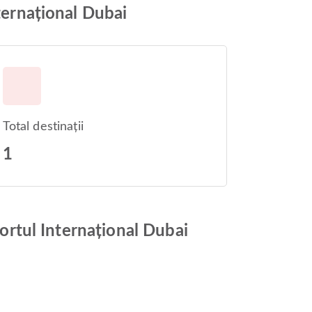
ternațional Dubai
Total destinații
1
portul Internațional Dubai