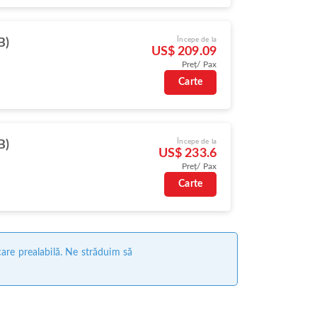
Începe de la
B)
US$ 209.09
Preț/ Pax
Carte
Începe de la
B)
US$ 233.6
Preț/ Pax
Carte
care prealabilă. Ne străduim să