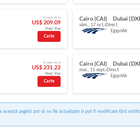
Începe de la
Cairo (CAI)
Dubai (DX
US$ 209.09
sâm., 17 oct.
Direct
Preț/ Pax
EgyptAir
Carte
Începe de la
Cairo (CAI)
Dubai (DX
US$ 231.22
mar., 15 sept.
Direct
Preț/ Pax
EgyptAir
Carte
 această pagină pot să nu fie actualizate și pot fi modificate fără notifi