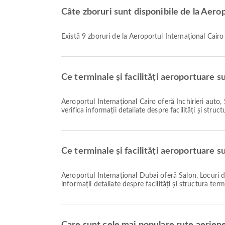
Câte zboruri sunt disponibile de la Aero
Există 9 zboruri de la Aeroportul Internațional Cair
Ce terminale și facilități aeroportuare s
Aeroportul Internațional Cairo oferă Închirieri auto, Serviciu bancar/ATM, Camera de rugăciune și multe alte facilități pentru a vă îmbunătăți experiența de călătorie. Puteți
verifica informații detaliate despre facilități și struc
Ce terminale și facilități aeroportuare s
Aeroportul Internațional Dubai oferă Salon, Locuri de parcare, Serviciu bancar/ATM și multe alte facilități pentru a vă îmbunătăți experiența de călătorie. Puteți verifica
informații detaliate despre facilități și structura ter