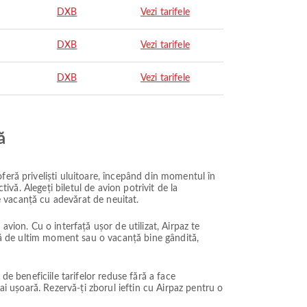
DXB
Vezi tarifele
DXB
Vezi tarifele
DXB
Vezi tarifele
ă
feră priveliști uluitoare, începând din momentul în
ivă. Alegeți biletul de avion potrivit de la
de vacanță cu adevărat de neuitat.
vion. Cu o interfață ușor de utilizat, Airpaz te
adă de ultim moment sau o vacanță bine gândită,
 de beneficiile tarifelor reduse fără a face
ai ușoară. Rezervă-ți zborul ieftin cu Airpaz pentru o