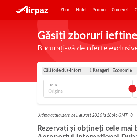
Zbor
Hotel
Promo
Comenzi
O
Găsiți zboruri ieftin
Bucurați-vă de oferte exclusiv
Călătorie dus-întors
Economie
1 Pasageri
De la
Ultima actualizare pe
1 august 2026 la 18:46 GMT+0
Rezervați și obțineți cele mai