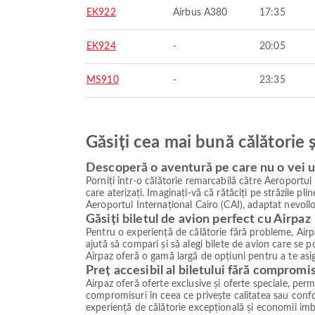
EK922
Airbus A380
17:35
EK924
-
20:05
MS910
-
23:35
Găsiți cea mai bună călătorie 
Descoperă o aventură pe care nu o vei u
Porniți într-o călătorie remarcabilă către Aeroportu
care aterizați. Imaginați-vă că rătăciți pe străzile p
Aeroportul Internațional Cairo (CAI), adaptat nevoilo
Găsiți biletul de avion perfect cu Airpaz
Pentru o experiență de călătorie fără probleme, Airpa
ajută să compari și să alegi bilete de avion care se
Airpaz oferă o gamă largă de opțiuni pentru a te asig
Preț accesibil al biletului fără compromi
Airpaz oferă oferte exclusive și oferte speciale, permiț
compromisuri în ceea ce privește calitatea sau confor
experiență de călătorie excepțională și economii imb