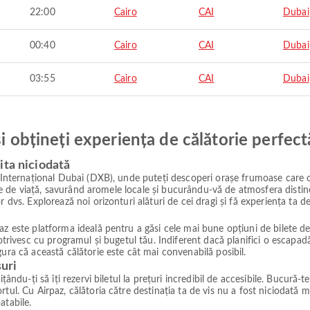
22:00
Cairo
CAI
Dubai
00:40
Cairo
CAI
Dubai
03:55
Cairo
CAI
Dubai
și obțineți experiența de călătorie perfect
ita niciodată
l Internațional Dubai (DXB), unde puteți descoperi orașe frumoase care o
line de viață, savurând aromele locale și bucurându-vă de atmosfera distinct
r dvs. Explorează noi orizonturi alături de cei dragi și fă experiența ta 
z este platforma ideală pentru a găsi cele mai bune opțiuni de bilete de a
 potrivesc cu programul și bugetul tău. Indiferent dacă planifici o escap
ura că această călătorie este cât mai convenabilă posibil.
suri
ându-ți să îți rezervi biletul la prețuri incredibil de accesibile. Bucură-te
tul. Cu Airpaz, călătoria către destinația ta de vis nu a fost niciodată m
atabile.