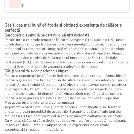
1
Găsiți cea mai bună călătorie și obțineți experiența de călătorie
perfectă
Descoperă o aventură pe care nu o vei uita niciodată
Porniți într-o călătorie remarcabilă către Aeroportul LaGuardia (LGA), unde
puteți descoperi orașe frumoase care oferă priveliști uluitoare, începând din
momentul în care aterizați. Imaginați-vă că rătăciți pe străzile pline de viață,
savurând aromele locale și bucurându-vă de atmosfera distinctivă. Alegeți
biletul de avion potrivit de la Aeroportul Internațional Fort Lauderdale
Hollywood (FLL), adaptat nevoilor dvs. Explorează noi orizonturi alături de cei
dragi și fă experiența ta de vacanță cu adevărat de neuitat.
Găsiți biletul de avion perfect cu Airpaz
Pentru o experiență de călătorie fără probleme, Airpaz este platforma ideală
pentru a găsi cele mai bune opțiuni de bilete de avion. Cu o interfață ușor de
utilizat, Airpaz te ajută să compari și să alegi bilete de avion care se potrivesc
cu programul și bugetul tău. Indiferent dacă planifici o escapadă de ultim
moment sau o vacanță bine gândită, Airpaz oferă o gamă largă de opțiuni
pentru a te asigura că această călătorie este cât mai convenabilă posibil.
Preț accesibil al biletului fără compromisuri
Airpaz oferă oferte exclusive și oferte speciale, permițându-ți să îți rezervi
biletul la prețuri incredibil de accesibile. Bucură-te de beneficiile tarifelor
reduse fără a face compromisuri în ceea ce privește calitatea sau confortul.
Cu Airpaz, călătoria către destinația ta de vis nu a fost niciodată mai ușoară.
Rezervă-ți zborul ieftin cu Airpaz pentru o experiență de călătorie
excepțională și economii imbatabile.