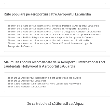
Rute populare pe aeroporturi către Aeroportul LaGuardia
Zboruri de la Aeroportul Internațional Toronto Pearson la Aeroportul LaGuardia
Zboruri de la Aeroportul Internațional Orlando la Aeroportul LaGuardia
Zboruri de la Aeroportul Internațional Charlotte Douglas la Aeroportul LaGuardia
Zboruri de la Aeroportul Internațional Dallas Fort Worth la Aeroportul LaGuardia
Zboruri de la Buffalo Niagara International Airport la Aeroportul LaGuardia
Zboruri de la Aeroportul Internațional Norfolk la Aeroportul LaGuardia
Zboruri de la Aeroportul Internațional General Edward Lawrence Logan la
Aeroportul LaGuardia
Mai multe zboruri recomandate de la Aeroportul Internațional Fort
Lauderdale Hollywood la Aeroportul LaGuardia
Zbor De La Aeroportul Internațional Fort Lauderdale Hollywood
Zbor De La Aeroportul LaGuardia
Zbor Către Aeroportul Internațional Fort Lauderdale Hollywood
Zbor Către Aeroportul LaGuardia
De ce trebuie să călătorești cu Airpaz