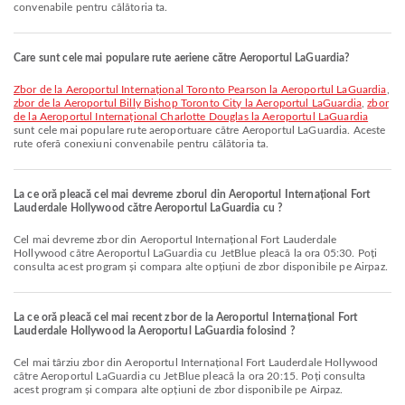
convenabile pentru călătoria ta.
Care sunt cele mai populare rute aeriene către Aeroportul LaGuardia?
zbor de la Aeroportul Internațional Toronto Pearson la Aeroportul LaGuardia
,
zbor de la Aeroportul Billy Bishop Toronto City la Aeroportul LaGuardia
,
zbor
de la Aeroportul Internațional Charlotte Douglas la Aeroportul LaGuardia
sunt cele mai populare rute aeroportuare către Aeroportul LaGuardia. Aceste
rute oferă conexiuni convenabile pentru călătoria ta.
La ce oră pleacă cel mai devreme zborul din Aeroportul Internațional Fort
Lauderdale Hollywood către Aeroportul LaGuardia cu ?
Cel mai devreme zbor din Aeroportul Internațional Fort Lauderdale
Hollywood către Aeroportul LaGuardia cu JetBlue pleacă la ora 05:30. Poți
consulta acest program și compara alte opțiuni de zbor disponibile pe Airpaz.
La ce oră pleacă cel mai recent zbor de la Aeroportul Internațional Fort
Lauderdale Hollywood la Aeroportul LaGuardia folosind ?
Cel mai târziu zbor din Aeroportul Internațional Fort Lauderdale Hollywood
către Aeroportul LaGuardia cu JetBlue pleacă la ora 20:15. Poți consulta
acest program și compara alte opțiuni de zbor disponibile pe Airpaz.