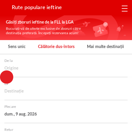
Rute populare ieftine
Găsiți zboruri ieftine de la FLL la LGA
Bucurați-vă de oferte exclusive de zboruri către
destinația preferată. Începeți rezervarea acum!
Sens unic
Călătorie dus-întors
Mai multe destinații
De la
Origine
La
Destinație
Plecare
dum., 9 aug. 2026
Retur