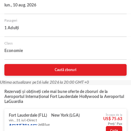
lun., 10 aug. 2026
Pasageri
1 Adulți
Class
Economie
Caută zboruri
Ultima actualizare pe
16 iulie 2026 la 20:00 GMT+0
Rezervați și obțineți cele mai bune oferte de zboruri de la
Aeroportul Internațional Fort Lauderdale Hollywood la Aeroportul
LaGuardia
Fort Lauderdale (FLL)
New York (LGA)
Începe de la
US$ 75.63
vin., 31 iul.
Direct
Preț/ Pax
JetBlue
Carte