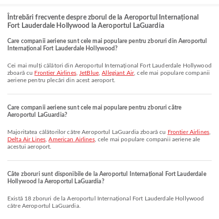
Întrebări frecvente despre zborul de la Aeroportul Internațional
Fort Lauderdale Hollywood la Aeroportul LaGuardia
Care companii aeriene sunt cele mai populare pentru zboruri din Aeroportul
Internațional Fort Lauderdale Hollywood?
Cei mai mulți călători din Aeroportul Internațional Fort Lauderdale Hollywood
zboară cu
Frontier Airlines
,
JetBlue
,
Allegiant Air
, cele mai populare companii
aeriene pentru plecări din acest aeroport.
Care companii aeriene sunt cele mai populare pentru zboruri către
Aeroportul LaGuardia?
Majoritatea călătorilor către Aeroportul LaGuardia zboară cu
Frontier Airlines
,
Delta Air Lines
,
American Airlines
, cele mai populare companii aeriene ale
acestui aeroport.
Câte zboruri sunt disponibile de la Aeroportul Internațional Fort Lauderdale
Hollywood la Aeroportul LaGuardia?
Există 18 zboruri de la Aeroportul Internațional Fort Lauderdale Hollywood
către Aeroportul LaGuardia.