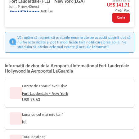
Fort Lauderdale (FLL)
New York (LGA)
Începe de la
US$ 141.71
lun., 9 nov.
Direct
Preț/ Pax
JetBlue
Carte
Vă rugăm să rețineți că prețurile enumerate pe această pagină pot să
nu fie actualizate și pot fi modificate fără notificare prealabilă. Ne
străduim să oferim cele mai exacte și actuale informații.
Informații de zbor de la Aeroportul Internațional Fort Lauderdale
Hollywood la Aeroportul LaGuardia
Oferte de zboruri exclusive
Fort Lauderdale - New York
US$ 75.63
Luna cu cel mai mic tarif
Iul.
Total destinații