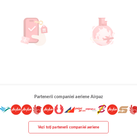
Partenerii companiei aeriene Airpaz
Vezi toți partenerii companiei aeriene