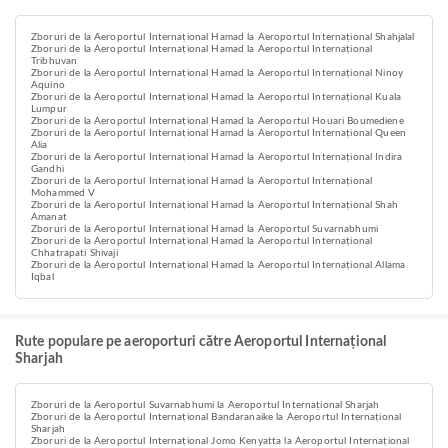
Zboruri de la Aeroportul Internațional Hamad la Aeroportul Internațional Shahjalal
Zboruri de la Aeroportul Internațional Hamad la Aeroportul Internațional
Tribhuvan
Zboruri de la Aeroportul Internațional Hamad la Aeroportul Internațional Ninoy
Aquino
Zboruri de la Aeroportul Internațional Hamad la Aeroportul Internațional Kuala
Lumpur
Zboruri de la Aeroportul Internațional Hamad la Aeroportul Houari Boumediene
Zboruri de la Aeroportul Internațional Hamad la Aeroportul Internațional Queen
Alia
Zboruri de la Aeroportul Internațional Hamad la Aeroportul Internațional Indira
Gandhi
Zboruri de la Aeroportul Internațional Hamad la Aeroportul Internațional
Mohammed V
Zboruri de la Aeroportul Internațional Hamad la Aeroportul Internațional Shah
Amanat
Zboruri de la Aeroportul Internațional Hamad la Aeroportul Suvarnabhumi
Zboruri de la Aeroportul Internațional Hamad la Aeroportul Internațional
Chhatrapati Shivaji
Zboruri de la Aeroportul Internațional Hamad la Aeroportul Internațional Allama
Iqbal
Rute populare pe aeroporturi către Aeroportul Internațional
Sharjah
Zboruri de la Aeroportul Suvarnabhumi la Aeroportul Internațional Sharjah
Zboruri de la Aeroportul Internațional Bandaranaike la Aeroportul Internațional
Sharjah
Zboruri de la Aeroportul Internațional Jomo Kenyatta la Aeroportul Internațional