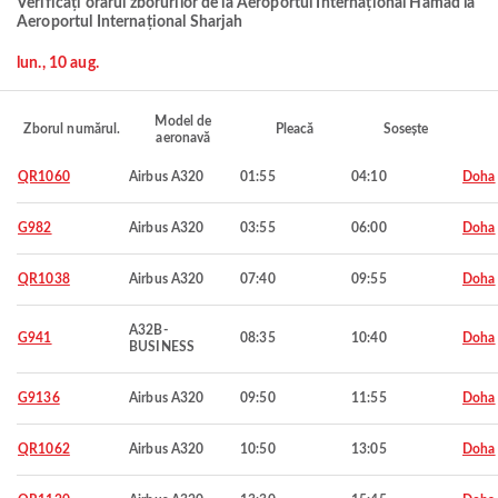
Verificați orarul zborurilor de la Aeroportul Internațional Hamad la
Aeroportul Internațional Sharjah
lun., 10 aug.
Model de
Zborul numărul.
Pleacă
Sosește
aeronavă
QR1060
Airbus A320
01:55
04:10
Doha
G982
Airbus A320
03:55
06:00
Doha
QR1038
Airbus A320
07:40
09:55
Doha
A32B-
G941
08:35
10:40
Doha
BUSINESS
G9136
Airbus A320
09:50
11:55
Doha
QR1062
Airbus A320
10:50
13:05
Doha