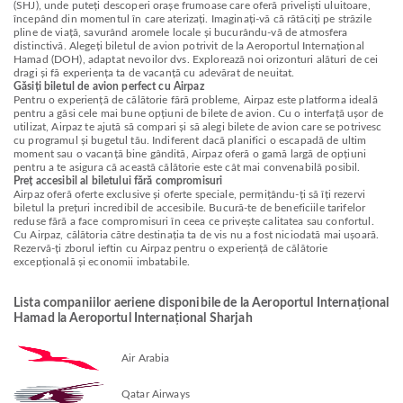
(SHJ), unde puteți descoperi orașe frumoase care oferă priveliști uluitoare,
începând din momentul în care aterizați. Imaginați-vă că rătăciți pe străzile
pline de viață, savurând aromele locale și bucurându-vă de atmosfera
distinctivă. Alegeți biletul de avion potrivit de la Aeroportul Internațional
Hamad (DOH), adaptat nevoilor dvs. Explorează noi orizonturi alături de cei
dragi și fă experiența ta de vacanță cu adevărat de neuitat.
Găsiți biletul de avion perfect cu Airpaz
Pentru o experiență de călătorie fără probleme, Airpaz este platforma ideală
pentru a găsi cele mai bune opțiuni de bilete de avion. Cu o interfață ușor de
utilizat, Airpaz te ajută să compari și să alegi bilete de avion care se potrivesc
cu programul și bugetul tău. Indiferent dacă planifici o escapadă de ultim
moment sau o vacanță bine gândită, Airpaz oferă o gamă largă de opțiuni
pentru a te asigura că această călătorie este cât mai convenabilă posibil.
Preț accesibil al biletului fără compromisuri
Airpaz oferă oferte exclusive și oferte speciale, permițându-ți să îți rezervi
biletul la prețuri incredibil de accesibile. Bucură-te de beneficiile tarifelor
reduse fără a face compromisuri în ceea ce privește calitatea sau confortul.
Cu Airpaz, călătoria către destinația ta de vis nu a fost niciodată mai ușoară.
Rezervă-ți zborul ieftin cu Airpaz pentru o experiență de călătorie
excepțională și economii imbatabile.
Lista companiilor aeriene disponibile de la Aeroportul Internațional
Hamad la Aeroportul Internațional Sharjah
Air Arabia
Qatar Airways