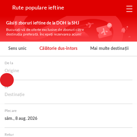
Rute populare ieftine
Găsiți zboruri ieftine de la DOH la SHJ
Bucurați-vă de oferte exclusive de zboruri către
destinația preferată. Începeți rezervarea acum!
Sens unic
Călătorie dus-întors
Mai multe destinații
De la
Origine
La
Destinație
Plecare
sâm., 8 aug. 2026
Retur