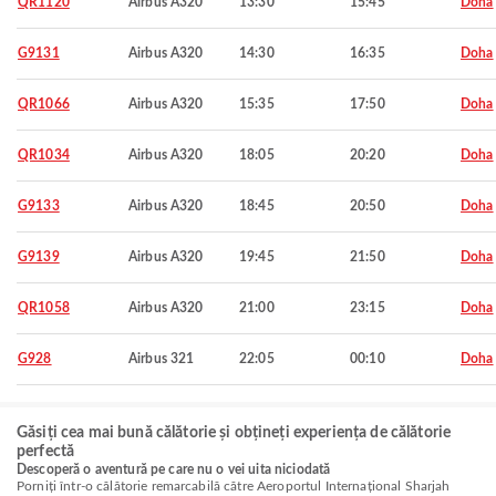
QR1120
Airbus A320
13:30
15:45
Doha
G9131
Airbus A320
14:30
16:35
Doha
QR1066
Airbus A320
15:35
17:50
Doha
QR1034
Airbus A320
18:05
20:20
Doha
G9133
Airbus A320
18:45
20:50
Doha
G9139
Airbus A320
19:45
21:50
Doha
QR1058
Airbus A320
21:00
23:15
Doha
G928
Airbus 321
22:05
00:10
Doha
Găsiți cea mai bună călătorie și obțineți experiența de călătorie
perfectă
Descoperă o aventură pe care nu o vei uita niciodată
Porniți într-o călătorie remarcabilă către Aeroportul Internațional Sharjah