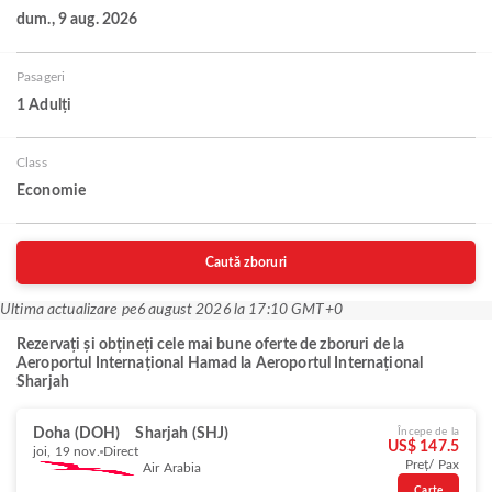
dum., 9 aug. 2026
Pasageri
1 Adulți
Class
Economie
Caută zboruri
Ultima actualizare pe
6 august 2026 la 17:10 GMT+0
Rezervați și obțineți cele mai bune oferte de zboruri de la
Aeroportul Internațional Hamad la Aeroportul Internațional
Sharjah
Doha (DOH)
Sharjah (SHJ)
Începe de la
US$ 147.5
joi, 19 nov.
Direct
Preț/ Pax
Air Arabia
Carte