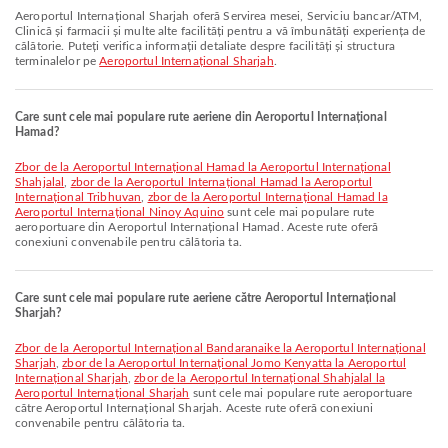
Aeroportul Internațional Sharjah oferă Servirea mesei, Serviciu bancar/ATM,
Clinică și farmacii și multe alte facilități pentru a vă îmbunătăți experiența de
călătorie. Puteți verifica informații detaliate despre facilități și structura
terminalelor pe
Aeroportul Internațional Sharjah
.
Care sunt cele mai populare rute aeriene din Aeroportul Internațional
Hamad?
zbor de la Aeroportul Internațional Hamad la Aeroportul Internațional
Shahjalal
,
zbor de la Aeroportul Internațional Hamad la Aeroportul
Internațional Tribhuvan
,
zbor de la Aeroportul Internațional Hamad la
Aeroportul Internațional Ninoy Aquino
sunt cele mai populare rute
aeroportuare din Aeroportul Internațional Hamad. Aceste rute oferă
conexiuni convenabile pentru călătoria ta.
Care sunt cele mai populare rute aeriene către Aeroportul Internațional
Sharjah?
zbor de la Aeroportul Internațional Bandaranaike la Aeroportul Internațional
Sharjah
,
zbor de la Aeroportul Internațional Jomo Kenyatta la Aeroportul
Internațional Sharjah
,
zbor de la Aeroportul Internațional Shahjalal la
Aeroportul Internațional Sharjah
sunt cele mai populare rute aeroportuare
către Aeroportul Internațional Sharjah. Aceste rute oferă conexiuni
convenabile pentru călătoria ta.