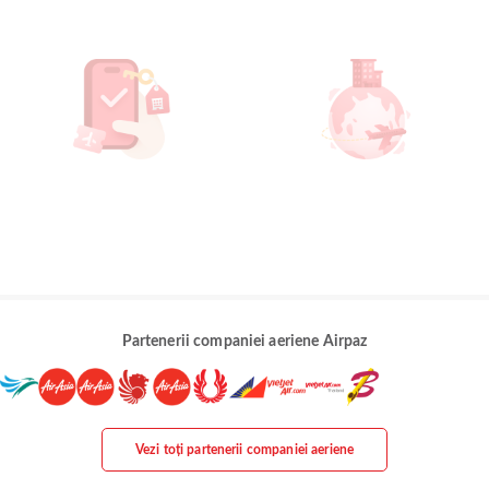
Partenerii companiei aeriene Airpaz
Vezi toți partenerii companiei aeriene