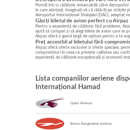
Porniți într-o călătorie remarcabilă către Aeroport
în care aterizați. Imaginați-vă că rătăciți pe străzile
Aeroportul Internațional Shahjalal (DAC), adaptat nev
Găsiți biletul de avion perfect cu Airpaz
Pentru o experiență de călătorie fără probleme, Airpa
ajută să compari și să alegi bilete de avion care se
Airpaz oferă o gamă largă de opțiuni pentru a te asig
Preț accesibil al biletului fără compromi
Airpaz oferă oferte exclusive și oferte speciale, permiț
compromisuri în ceea ce privește calitatea sau confor
experiență de călătorie excepțională și economii imb
Lista companiilor aeriene disp
Internațional Hamad
Qatar Airways
Biman Bangladesh Airlines