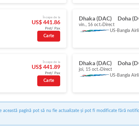
Începe de la
Dhaka (DAC)
Doha (
US$ 441.86
vin., 16 oct.
Direct
Preț/ Pax
US-Bangla Airl
Carte
Începe de la
Dhaka (DAC)
Doha (
US$ 441.89
joi, 15 oct.
Direct
Preț/ Pax
US-Bangla Airl
Carte
 această pagină pot să nu fie actualizate și pot fi modificate fără notifi