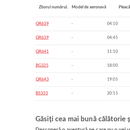
Zborul numărul.
Model de aeronavă
Pleac
QR639
-
04:10
QR639
-
04:45
QR641
-
11:10
BG325
-
18:00
QR643
-
19:05
BS333
-
20:15
Găsiți cea mai bună călătorie 
Descoperă o aventură pe care nu o vei u