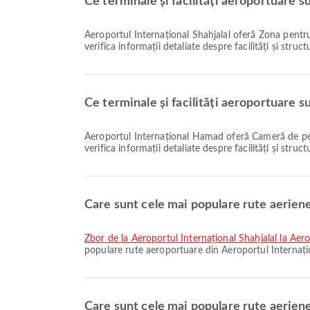
Ce terminale și facilități aeroportuare s
Aeroportul Internațional Shahjalal oferă Zona pentru fumători, Magazin Duty Free, Scaun cu rotile și multe alte facilități pentru a vă îmbunătăți experiența de călătorie. Puteți
verifica informații detaliate despre facilități și struc
Ce terminale și facilități aeroportuare 
Aeroportul Internațional Hamad oferă Cameră de pepinieră, Scaun cu rotile, Locuri de parcare și multe alte facilități pentru a vă îmbunătăți experiența de călătorie. Puteți
verifica informații detaliate despre facilități și stru
Care sunt cele mai populare rute aeriene
zbor de la Aeroportul Internațional Shahjalal la Ae
populare rute aeroportuare din Aeroportul Internațio
Care sunt cele mai populare rute aerien