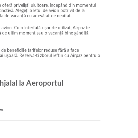
 oferă priveliști uluitoare, începând din momentul
nctivă. Alegeți biletul de avion potrivit de la
a ta de vacanță cu adevărat de neuitat.
vion. Cu o interfață ușor de utilizat, Airpaz te
adă de ultim moment sau o vacanță bine gândită,
 de beneficiile tarifelor reduse fără a face
ai ușoară. Rezervă-ți zborul ieftin cu Airpaz pentru o
hjalal la Aeroportul
nes