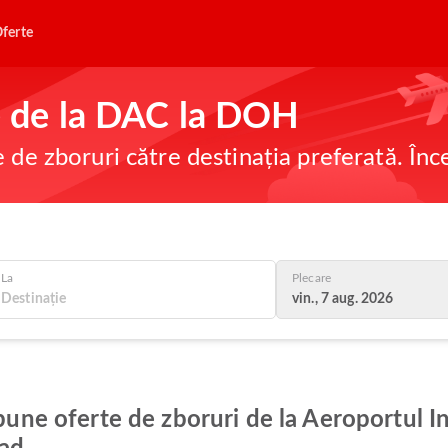
ferte
ne de la DAC la DOH
e de zboruri către destinația preferată. În
La
Plecare
vin., 7 aug. 2026
 bune oferte de zboruri de la Aeroportul In