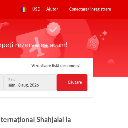
USD
Ajutor
Conectare/ Înregistrare
cepeți rezervarea acum!
Vizualizare listă de comenzi
Retur
Căutare
sâm., 8 aug. 2026
ternațional Shahjalal la