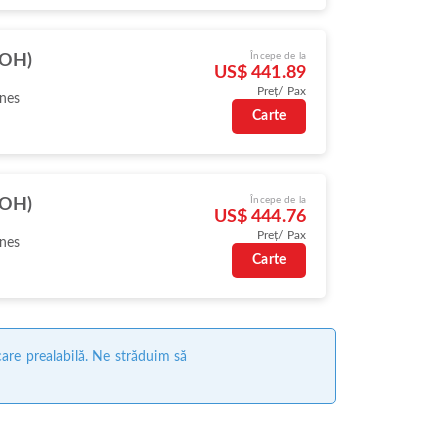
Începe de la
DOH)
US$ 441.89
Preț/ Pax
ines
Carte
Începe de la
DOH)
US$ 444.76
Preț/ Pax
ines
Carte
care prealabilă. Ne străduim să