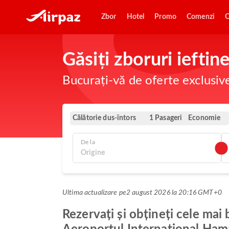
Zbor
Hotel
Promo
Comenzi
O
Găsiți zboruri iefti
Bucurați-vă de oferte exclusiv
Călătorie dus-întors
Economie
1 Pasageri
De la
Ultima actualizare pe
2 august 2026 la 20:16 GMT+0
Rezervați și obțineți cele mai