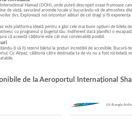
ul Internațional Hamad (DOH), unde puteți descoperi orașe frumoase care
 pline de viață, savurând aromele locale și bucurându-vă de atmosfera disti
oilor dvs. Explorează noi orizonturi alături de cei dragi și fă experienț
z este platforma ideală pentru a găsi cele mai bune opțiuni de bilete de a
 potrivesc cu programul și bugetul tău. Indiferent dacă planifici o escap
ura că această călătorie este cât mai convenabilă posibil.
suri
ându-ți să îți rezervi biletul la prețuri incredibil de accesibile. Bucură-te
tul. Cu Airpaz, călătoria către destinația ta de vis nu a fost niciodată m
atabile.
onibile de la Aeroportul Internațional Sha
US-Bangla Airli