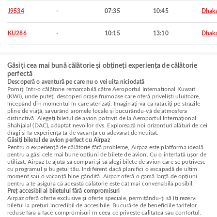
J9534
-
07:35
10:45
Dhak
KU286
-
10:15
13:10
Dhak
Găsiți cea mai bună călătorie și obțineți experiența de călătorie
perfectă
Descoperă o aventură pe care nu o vei uita niciodată
Porniți într-o călătorie remarcabilă către Aeroportul Internațional Kuwait
(KWI), unde puteți descoperi orașe frumoase care oferă priveliști uluitoare,
începând din momentul în care aterizați. Imaginați-vă că rătăciți pe străzile
pline de viață, savurând aromele locale și bucurându-vă de atmosfera
distinctivă. Alegeți biletul de avion potrivit de la Aeroportul Internațional
Shahjalal (DAC), adaptat nevoilor dvs. Explorează noi orizonturi alături de cei
dragi și fă experiența ta de vacanță cu adevărat de neuitat.
Găsiți biletul de avion perfect cu Airpaz
Pentru o experiență de călătorie fără probleme, Airpaz este platforma ideală
pentru a găsi cele mai bune opțiuni de bilete de avion. Cu o interfață ușor de
utilizat, Airpaz te ajută să compari și să alegi bilete de avion care se potrivesc
cu programul și bugetul tău. Indiferent dacă planifici o escapadă de ultim
moment sau o vacanță bine gândită, Airpaz oferă o gamă largă de opțiuni
pentru a te asigura că această călătorie este cât mai convenabilă posibil.
Preț accesibil al biletului fără compromisuri
Airpaz oferă oferte exclusive și oferte speciale, permițându-ți să îți rezervi
biletul la prețuri incredibil de accesibile. Bucură-te de beneficiile tarifelor
reduse fără a face compromisuri în ceea ce privește calitatea sau confortul.