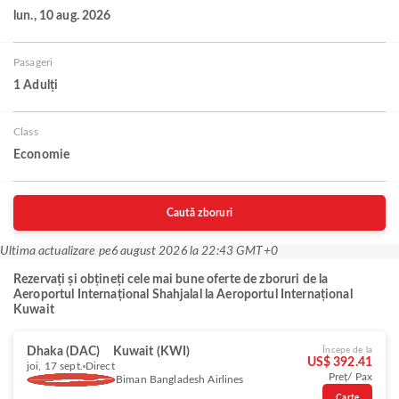
lun., 10 aug. 2026
Pasageri
1 Adulți
Class
Economie
Caută zboruri
Ultima actualizare pe
6 august 2026 la 22:43 GMT+0
Rezervați și obțineți cele mai bune oferte de zboruri de la
Aeroportul Internațional Shahjalal la Aeroportul Internațional
Kuwait
Dhaka (DAC)
Kuwait (KWI)
Începe de la
US$ 392.41
joi, 17 sept.
Direct
Preț/ Pax
Biman Bangladesh Airlines
Carte