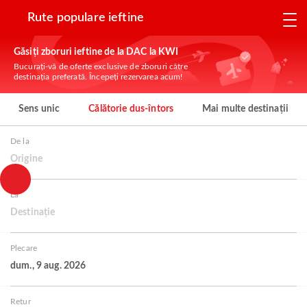
Rute populare ieftine
Găsiți zboruri ieftine de la DAC la KWI
Bucurați-vă de oferte exclusive de zboruri către
destinația preferată. Începeți rezervarea acum!
Sens unic
Călătorie dus-întors
Mai multe destinații
De la
Origine
La
Destinație
Plecare
dum., 9 aug. 2026
Retur