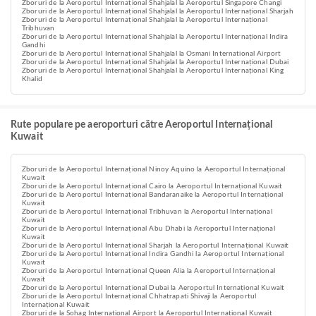
Zboruri de la Aeroportul Internațional Shahjalal la Aeroportul Singapore Changi
Zboruri de la Aeroportul Internațional Shahjalal la Aeroportul Internațional Sharjah
Zboruri de la Aeroportul Internațional Shahjalal la Aeroportul Internațional
Tribhuvan
Zboruri de la Aeroportul Internațional Shahjalal la Aeroportul Internațional Indira
Gandhi
Zboruri de la Aeroportul Internațional Shahjalal la Osmani International Airport
Zboruri de la Aeroportul Internațional Shahjalal la Aeroportul Internațional Dubai
Zboruri de la Aeroportul Internațional Shahjalal la Aeroportul Internațional King
Khalid
Rute populare pe aeroporturi către Aeroportul Internațional
Kuwait
Zboruri de la Aeroportul Internațional Ninoy Aquino la Aeroportul Internațional
Kuwait
Zboruri de la Aeroportul Internațional Cairo la Aeroportul Internațional Kuwait
Zboruri de la Aeroportul Internațional Bandaranaike la Aeroportul Internațional
Kuwait
Zboruri de la Aeroportul Internațional Tribhuvan la Aeroportul Internațional
Kuwait
Zboruri de la Aeroportul Internațional Abu Dhabi la Aeroportul Internațional
Kuwait
Zboruri de la Aeroportul Internațional Sharjah la Aeroportul Internațional Kuwait
Zboruri de la Aeroportul Internațional Indira Gandhi la Aeroportul Internațional
Kuwait
Zboruri de la Aeroportul Internațional Queen Alia la Aeroportul Internațional
Kuwait
Zboruri de la Aeroportul Internațional Dubai la Aeroportul Internațional Kuwait
Zboruri de la Aeroportul Internațional Chhatrapati Shivaji la Aeroportul
Internațional Kuwait
Zboruri de la Sohag International Airport la Aeroportul Internațional Kuwait