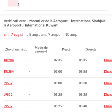
1
Verificați orarul zborurilor de la Aeroportul Internațional Shahjalal
la Aeroportul Internațional Kuwait
vin., 7 aug.
sâm., 8 aug.
dum., 9 aug.
lun., 10 aug.
Model de
Zborul numărul.
Pleacă
Sosește
aeronavă
KU284
-
02:35
05:35
Dhak
KU284
-
03:00
05:55
Dhak
J9532
-
05:00
08:10
Dhak
J9532
-
05:25
08:35
Dhak
J9532
-
05:25
08:40
Dhak