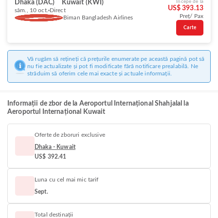
Dhaka (DAC)
Kuwait (KWI)
Începe de la
US$ 393.13
sâm., 10 oct.
Direct
Preț/ Pax
Biman Bangladesh Airlines
Carte
Vă rugăm să rețineți că prețurile enumerate pe această pagină pot să
nu fie actualizate și pot fi modificate fără notificare prealabilă. Ne
străduim să oferim cele mai exacte și actuale informații.
Informații de zbor de la Aeroportul Internațional Shahjalal la
Aeroportul Internațional Kuwait
Oferte de zboruri exclusive
Dhaka - Kuwait
US$ 392.41
Luna cu cel mai mic tarif
Sept.
Total destinații