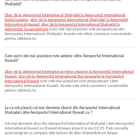
Shahjalal?
zbor de la Aeroportul Internațional Shahjalal la Aeroportul Internațional
Kuala Lumpur
,
zbor de la Aeroportul Internațional Shahjalal la Aeroportul
Internațional Hamad
,
zbor de la Aeroportul Internațional Shahjalal la
Aeroportul Suvarnabhumi
sunt cele mai populare rute aeroportuare din
Aeroportul Internațional Shahjalal. Aceste rute oferă conexiuni convenabile
pentru călătoria ta.
Care sunt cele mai populare rute aeriene către Aeroportul Internațional
Kuwait?
zbor de la Aeroportul Internațional Ninoy Aquino la Aeroportul Internațional
Kuwait
,
zbor de la Aeroportul Internațional Bandaranaike la Aeroportul
Internațional Kuwait
sunt cele mai populare rute aeroportuare către
Aeroportul Internațional Kuwait. Aceste rute oferă conexiuni convenabile
pentru călătoria ta.
La ce oră pleacă cel mai devreme zborul din Aeroportul Internațional
Shahjalal către Aeroportul Internațional Kuwait cu ?
Cel mai devreme zbor din Aeroportul Internațional Shahjalal către Aeroportul
Internațional Kuwait cu Kuwait Airways pleacă la ora 02:35. Poți consulta
acest program și compara alte opțiuni de zbor disponibile pe Airpaz.