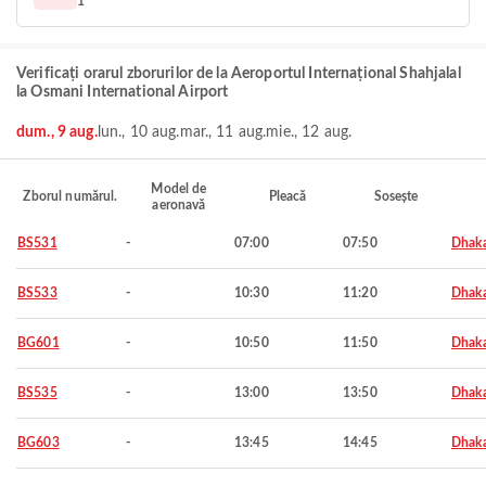
1
Verificați orarul zborurilor de la Aeroportul Internațional Shahjalal
la Osmani International Airport
dum., 9 aug.
lun., 10 aug.
mar., 11 aug.
mie., 12 aug.
Model de
Zborul numărul.
Pleacă
Sosește
aeronavă
BS531
-
07:00
07:50
Dhak
BS533
-
10:30
11:20
Dhak
BG601
-
10:50
11:50
Dhak
BS535
-
13:00
13:50
Dhak
BG603
-
13:45
14:45
Dhak