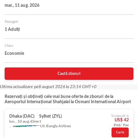
mar., 11 aug. 2026
Pasageri
1 Adulți
Class
Economie
Caută zboruri
Ultima actualizare pe
8 august 2026 la 23:14 GMT+0
Rezervați și obțineți cele mai bune oferte de zboruri de la
Aeroportul Internațional Shahjalal la Osmani International Airport
Dhaka (DAC)
Sylhet (ZYL)
Începe de la
US$ 42
lun., 10 aug.
Direct
Preț/ Pax
US-Bangla Airlines
Carte