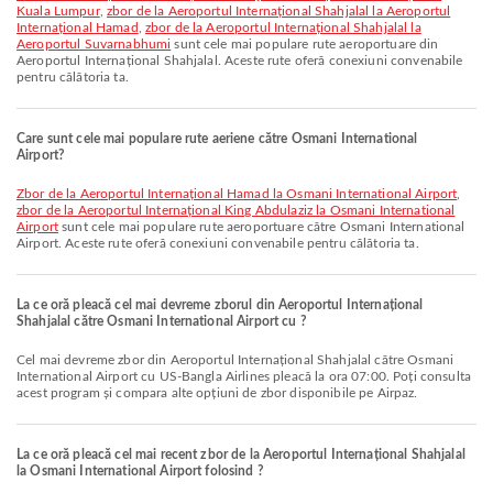
Kuala Lumpur
,
zbor de la Aeroportul Internațional Shahjalal la Aeroportul
Internațional Hamad
,
zbor de la Aeroportul Internațional Shahjalal la
Aeroportul Suvarnabhumi
sunt cele mai populare rute aeroportuare din
Aeroportul Internațional Shahjalal. Aceste rute oferă conexiuni convenabile
pentru călătoria ta.
Care sunt cele mai populare rute aeriene către Osmani International
Airport?
zbor de la Aeroportul Internațional Hamad la Osmani International Airport
,
zbor de la Aeroportul Internațional King Abdulaziz la Osmani International
Airport
sunt cele mai populare rute aeroportuare către Osmani International
Airport. Aceste rute oferă conexiuni convenabile pentru călătoria ta.
La ce oră pleacă cel mai devreme zborul din Aeroportul Internațional
Shahjalal către Osmani International Airport cu ?
Cel mai devreme zbor din Aeroportul Internațional Shahjalal către Osmani
International Airport cu US-Bangla Airlines pleacă la ora 07:00. Poți consulta
acest program și compara alte opțiuni de zbor disponibile pe Airpaz.
La ce oră pleacă cel mai recent zbor de la Aeroportul Internațional Shahjalal
la Osmani International Airport folosind ?