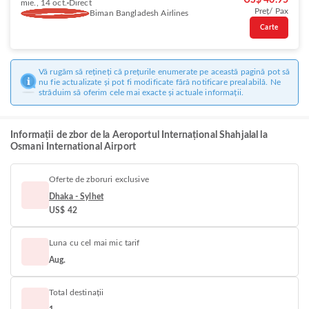
US$ 46.95
mie., 14 oct.
Direct
Preț/ Pax
Biman Bangladesh Airlines
Carte
Vă rugăm să rețineți că prețurile enumerate pe această pagină pot să
nu fie actualizate și pot fi modificate fără notificare prealabilă. Ne
străduim să oferim cele mai exacte și actuale informații.
Informații de zbor de la Aeroportul Internațional Shahjalal la
Osmani International Airport
Oferte de zboruri exclusive
Dhaka - Sylhet
US$ 42
Luna cu cel mai mic tarif
Aug.
Total destinații