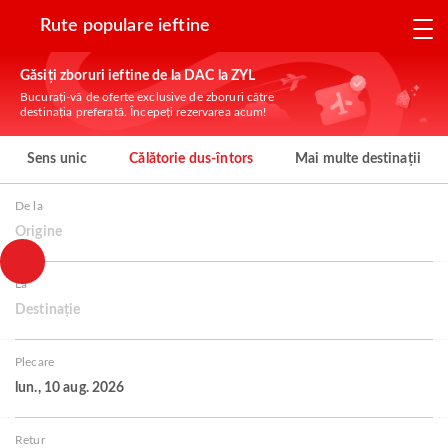
Rute populare ieftine
Găsiți zboruri ieftine de la DAC la ZYL
Bucurați-vă de oferte exclusive de zboruri către
destinația preferată. Începeți rezervarea acum!
Sens unic
Călătorie dus-întors
Mai multe destinații
De la
Origine
La
Destinație
Plecare
lun., 10 aug. 2026
Retur