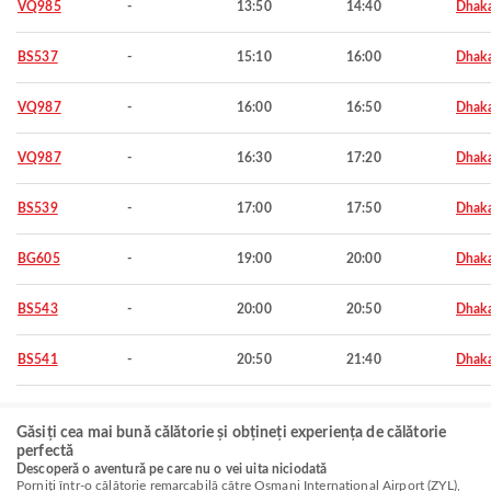
VQ985
-
13:50
14:40
Dhak
BS537
-
15:10
16:00
Dhak
VQ987
-
16:00
16:50
Dhak
VQ987
-
16:30
17:20
Dhak
BS539
-
17:00
17:50
Dhak
BG605
-
19:00
20:00
Dhak
BS543
-
20:00
20:50
Dhak
BS541
-
20:50
21:40
Dhak
Găsiți cea mai bună călătorie și obțineți experiența de călătorie
perfectă
Descoperă o aventură pe care nu o vei uita niciodată
Porniți într-o călătorie remarcabilă către Osmani International Airport (ZYL),