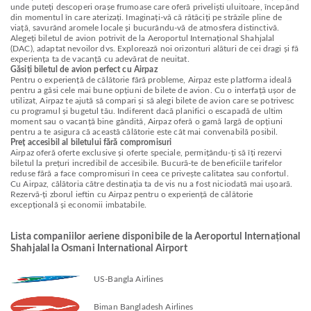
unde puteți descoperi orașe frumoase care oferă priveliști uluitoare, începând
din momentul în care aterizați. Imaginați-vă că rătăciți pe străzile pline de
viață, savurând aromele locale și bucurându-vă de atmosfera distinctivă.
Alegeți biletul de avion potrivit de la Aeroportul Internațional Shahjalal
(DAC), adaptat nevoilor dvs. Explorează noi orizonturi alături de cei dragi și fă
experiența ta de vacanță cu adevărat de neuitat.
Găsiți biletul de avion perfect cu Airpaz
Pentru o experiență de călătorie fără probleme, Airpaz este platforma ideală
pentru a găsi cele mai bune opțiuni de bilete de avion. Cu o interfață ușor de
utilizat, Airpaz te ajută să compari și să alegi bilete de avion care se potrivesc
cu programul și bugetul tău. Indiferent dacă planifici o escapadă de ultim
moment sau o vacanță bine gândită, Airpaz oferă o gamă largă de opțiuni
pentru a te asigura că această călătorie este cât mai convenabilă posibil.
Preț accesibil al biletului fără compromisuri
Airpaz oferă oferte exclusive și oferte speciale, permițându-ți să îți rezervi
biletul la prețuri incredibil de accesibile. Bucură-te de beneficiile tarifelor
reduse fără a face compromisuri în ceea ce privește calitatea sau confortul.
Cu Airpaz, călătoria către destinația ta de vis nu a fost niciodată mai ușoară.
Rezervă-ți zborul ieftin cu Airpaz pentru o experiență de călătorie
excepțională și economii imbatabile.
Lista companiilor aeriene disponibile de la Aeroportul Internațional
Shahjalal la Osmani International Airport
US-Bangla Airlines
Biman Bangladesh Airlines