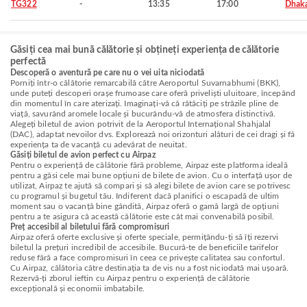
TG322
-
13:35
17:00
Dhak
Găsiți cea mai bună călătorie și obțineți experiența de călătorie
perfectă
Descoperă o aventură pe care nu o vei uita niciodată
Porniți într-o călătorie remarcabilă către Aeroportul Suvarnabhumi (BKK),
unde puteți descoperi orașe frumoase care oferă priveliști uluitoare, începând
din momentul în care aterizați. Imaginați-vă că rătăciți pe străzile pline de
viață, savurând aromele locale și bucurându-vă de atmosfera distinctivă.
Alegeți biletul de avion potrivit de la Aeroportul Internațional Shahjalal
(DAC), adaptat nevoilor dvs. Explorează noi orizonturi alături de cei dragi și fă
experiența ta de vacanță cu adevărat de neuitat.
Găsiți biletul de avion perfect cu Airpaz
Pentru o experiență de călătorie fără probleme, Airpaz este platforma ideală
pentru a găsi cele mai bune opțiuni de bilete de avion. Cu o interfață ușor de
utilizat, Airpaz te ajută să compari și să alegi bilete de avion care se potrivesc
cu programul și bugetul tău. Indiferent dacă planifici o escapadă de ultim
moment sau o vacanță bine gândită, Airpaz oferă o gamă largă de opțiuni
pentru a te asigura că această călătorie este cât mai convenabilă posibil.
Preț accesibil al biletului fără compromisuri
Airpaz oferă oferte exclusive și oferte speciale, permițându-ți să îți rezervi
biletul la prețuri incredibil de accesibile. Bucură-te de beneficiile tarifelor
reduse fără a face compromisuri în ceea ce privește calitatea sau confortul.
Cu Airpaz, călătoria către destinația ta de vis nu a fost niciodată mai ușoară.
Rezervă-ți zborul ieftin cu Airpaz pentru o experiență de călătorie
excepțională și economii imbatabile.