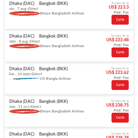
Dhaka (DAC)
Bangkok (BKK)
Începe de la
US$ 223.3
vin., 7 aug.
Direct
Preț/ Pax
Biman Bangladesh Airlines
Carte
Dhaka (DAC)
Bangkok (BKK)
Începe de la
US$ 223.48
sâm., 8 aug.
Direct
Preț/ Pax
Biman Bangladesh Airlines
Carte
Dhaka (DAC)
Bangkok (BKK)
Începe de la
US$ 223.62
lun., 14 sept.
Direct
Preț/ Pax
US-Bangla Airlines
Carte
Dhaka (DAC)
Bangkok (BKK)
Începe de la
US$ 238.75
mie., 21 oct.
Direct
Preț/ Pax
Biman Bangladesh Airlines
Carte
Dhaka (DAC)
Bangkok (BKK)
Începe de la