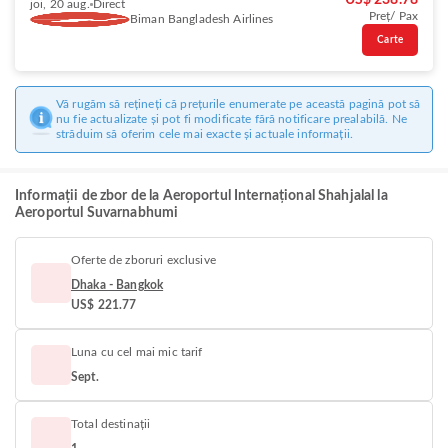
US$ 238.78
joi, 20 aug.
Direct
Preț/ Pax
Biman Bangladesh Airlines
Carte
Vă rugăm să rețineți că prețurile enumerate pe această pagină pot să
nu fie actualizate și pot fi modificate fără notificare prealabilă. Ne
străduim să oferim cele mai exacte și actuale informații.
Informații de zbor de la Aeroportul Internațional Shahjalal la
Aeroportul Suvarnabhumi
Oferte de zboruri exclusive
Dhaka - Bangkok
US$ 221.77
Luna cu cel mai mic tarif
Sept.
Total destinații