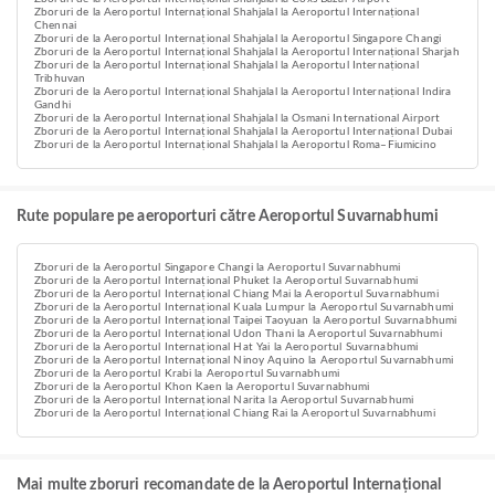
Zboruri de la Aeroportul Internațional Shahjalal la Aeroportul Internațional
Chennai
Zboruri de la Aeroportul Internațional Shahjalal la Aeroportul Singapore Changi
Zboruri de la Aeroportul Internațional Shahjalal la Aeroportul Internațional Sharjah
Zboruri de la Aeroportul Internațional Shahjalal la Aeroportul Internațional
Tribhuvan
Zboruri de la Aeroportul Internațional Shahjalal la Aeroportul Internațional Indira
Gandhi
Zboruri de la Aeroportul Internațional Shahjalal la Osmani International Airport
Zboruri de la Aeroportul Internațional Shahjalal la Aeroportul Internațional Dubai
Zboruri de la Aeroportul Internațional Shahjalal la Aeroportul Roma–Fiumicino
Rute populare pe aeroporturi către Aeroportul Suvarnabhumi
Zboruri de la Aeroportul Singapore Changi la Aeroportul Suvarnabhumi
Zboruri de la Aeroportul Internațional Phuket la Aeroportul Suvarnabhumi
Zboruri de la Aeroportul Internațional Chiang Mai la Aeroportul Suvarnabhumi
Zboruri de la Aeroportul Internațional Kuala Lumpur la Aeroportul Suvarnabhumi
Zboruri de la Aeroportul Internațional Taipei Taoyuan la Aeroportul Suvarnabhumi
Zboruri de la Aeroportul Internațional Udon Thani la Aeroportul Suvarnabhumi
Zboruri de la Aeroportul Internațional Hat Yai la Aeroportul Suvarnabhumi
Zboruri de la Aeroportul Internațional Ninoy Aquino la Aeroportul Suvarnabhumi
Zboruri de la Aeroportul Krabi la Aeroportul Suvarnabhumi
Zboruri de la Aeroportul Khon Kaen la Aeroportul Suvarnabhumi
Zboruri de la Aeroportul Internațional Narita la Aeroportul Suvarnabhumi
Zboruri de la Aeroportul Internațional Chiang Rai la Aeroportul Suvarnabhumi
Mai multe zboruri recomandate de la Aeroportul Internațional