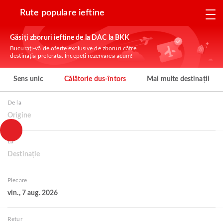
Rute populare ieftine
Găsiți zboruri ieftine de la DAC la BKK
Bucurați-vă de oferte exclusive de zboruri către
destinația preferată. Începeți rezervarea acum!
Sens unic
Călătorie dus-întors
Mai multe destinații
De la
Origine
La
Destinație
Plecare
vin., 7 aug. 2026
Retur