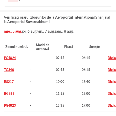
1
Verificați orarul zborurilor de la Aeroportul Internațional Shahjalal
la Aeroportul Suvarnabhumi
mie., 5 aug.
joi, 6 aug.
vin., 7 aug.
sâm., 8 aug.
Model de
Zborul numărul.
Pleacă
Sosește
aeronavă
PG4824
-
02:45
06:15
Dhak
TG340
-
02:45
06:15
Dhak
BS217
-
10:00
13:40
Dhak
BG388
-
11:15
15:00
Dhak
PG4823
-
13:35
17:00
Dhak