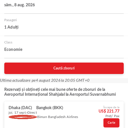
sâm., 8 aug. 2026
Pasageri
1 Adulți
Class
Economie
Caută zboruri
Ultima actualizare pe
4 august 2026 la 20:05 GMT+0
Rezervați și obțineți cele mai bune oferte de zboruri de la
Aeroportul Internațional Shahjalal la Aeroportul Suvarnabhumi
Dhaka (DAC)
Bangkok (BKK)
Începe de la
US$ 221.77
joi, 17 sept.
Direct
Preț/ Pax
Biman Bangladesh Airlines
Carte