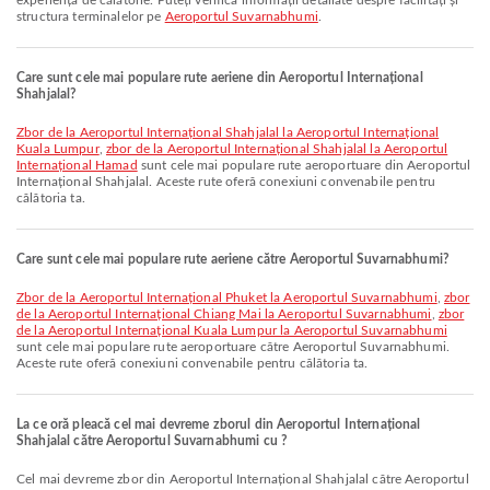
experiența de călătorie. Puteți verifica informații detaliate despre facilități și
structura terminalelor pe
Aeroportul Suvarnabhumi
.
Care sunt cele mai populare rute aeriene din Aeroportul Internațional
Shahjalal?
zbor de la Aeroportul Internațional Shahjalal la Aeroportul Internațional
Kuala Lumpur
,
zbor de la Aeroportul Internațional Shahjalal la Aeroportul
Internațional Hamad
sunt cele mai populare rute aeroportuare din Aeroportul
Internațional Shahjalal. Aceste rute oferă conexiuni convenabile pentru
călătoria ta.
Care sunt cele mai populare rute aeriene către Aeroportul Suvarnabhumi?
zbor de la Aeroportul Internațional Phuket la Aeroportul Suvarnabhumi
,
zbor
de la Aeroportul Internațional Chiang Mai la Aeroportul Suvarnabhumi
,
zbor
de la Aeroportul Internațional Kuala Lumpur la Aeroportul Suvarnabhumi
sunt cele mai populare rute aeroportuare către Aeroportul Suvarnabhumi.
Aceste rute oferă conexiuni convenabile pentru călătoria ta.
La ce oră pleacă cel mai devreme zborul din Aeroportul Internațional
Shahjalal către Aeroportul Suvarnabhumi cu ?
Cel mai devreme zbor din Aeroportul Internațional Shahjalal către Aeroportul