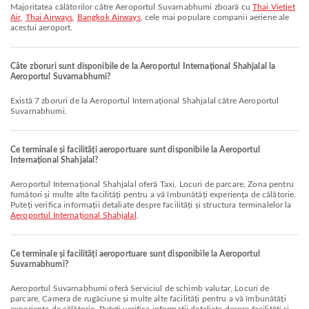
Majoritatea călătorilor către Aeroportul Suvarnabhumi zboară cu
Thai Vietjet
Air
,
Thai Airways
,
Bangkok Airways
, cele mai populare companii aeriene ale
acestui aeroport.
Câte zboruri sunt disponibile de la Aeroportul Internațional Shahjalal la
Aeroportul Suvarnabhumi?
Există 7 zboruri de la Aeroportul Internațional Shahjalal către Aeroportul
Suvarnabhumi.
Ce terminale și facilități aeroportuare sunt disponibile la Aeroportul
Internațional Shahjalal?
Aeroportul Internațional Shahjalal oferă Taxi, Locuri de parcare, Zona pentru
fumători și multe alte facilități pentru a vă îmbunătăți experiența de călătorie.
Puteți verifica informații detaliate despre facilități și structura terminalelor la
Aeroportul Internațional Shahjalal
.
Ce terminale și facilități aeroportuare sunt disponibile la Aeroportul
Suvarnabhumi?
Aeroportul Suvarnabhumi oferă Serviciul de schimb valutar, Locuri de
parcare, Camera de rugăciune și multe alte facilități pentru a vă îmbunătăți