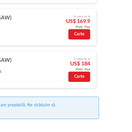
Începe de la
(SAW)
US$ 169.9
Preț/ Pax
Carte
Începe de la
(SAW)
US$ 184
Preț/ Pax
s
Carte
care prealabilă. Ne străduim să