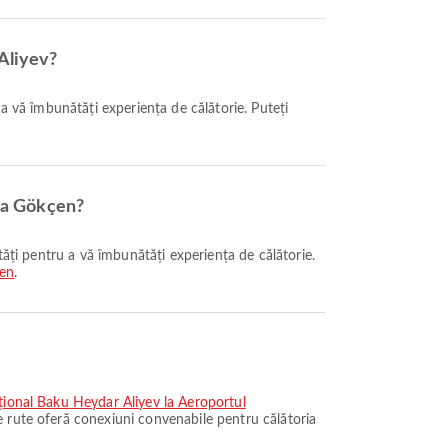
 Aliyev?
iha Gökçen?
çen
.
țional Baku Heydar Aliyev la Aeroportul
 rute oferă conexiuni convenabile pentru călătoria