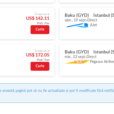
Începe de la
Baku (GYD)
Istanbul 
US$ 142.11
sâm., 19 sept.
Direct
Preț/ Pax
AJet
Carte
Începe de la
Baku (GYD)
Istanbul 
US$ 172.05
mie., 23 sept.
Direct
Preț/ Pax
Pegasus Airline
Carte
 această pagină pot să nu fie actualizate și pot fi modificate fără notifi