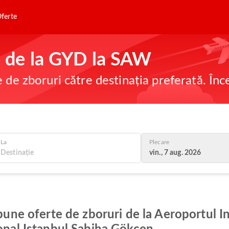
ferte
ne de la GYD la SAW
e de zboruri către destinația preferată. În
La
Plecare
vin., 7 aug. 2026
 bune oferte de zboruri de la Aeroportul 