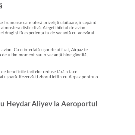
ă
e frumoase care oferă priveliști uluitoare, începând
atmosfera distinctivă. Alegeți biletul de avion
ei dragi și fă experiența ta de vacanță cu adevărat
vion. Cu o interfață ușor de utilizat, Airpaz te
adă de ultim moment sau o vacanță bine gândită,
 de beneficiile tarifelor reduse fără a face
ai ușoară. Rezervă-ți zborul ieftin cu Airpaz pentru o
ku Heydar Aliyev la Aeroportul