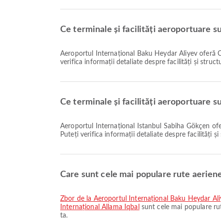
Ce terminale și facilități aeroportuare 
Aeroportul Internațional Baku Heydar Aliyev oferă Cameră de pepinieră, Scaun cu rotile, Salon și multe alte facilități pentru a vă îmbunătăți experiența de călătorie. Puteți
verifica informații detaliate despre facilități și struc
Ce terminale și facilități aeroportuare s
Aeroportul Internațional Istanbul Sabiha Gökçen oferă Magazin Duty Free, Scaun cu rotile, Închirieri auto și multe alte facilități pentru a vă îmbunătăți experiența de călătorie.
Puteți verifica informații detaliate despre facilități 
Care sunt cele mai populare rute aerien
zbor de la Aeroportul Internațional Baku Heydar Al
Internațional Allama Iqbal
sunt cele mai populare ru
ta.