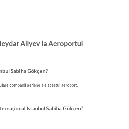
Heydar Aliyev la Aeroportul
tanbul Sabiha Gökçen?
ulare companii aeriene ale acestui aeroport.
nternațional Istanbul Sabiha Gökçen?