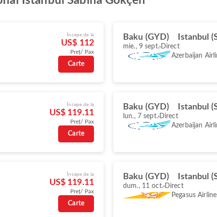
ional Istanbul Sabiha Gökçen
Începe de la
Baku (GYD)
Istanbul 
US$ 112
mie., 9 sept.
Direct
Preț/ Pax
Azerbaijan Airl
Carte
Începe de la
Baku (GYD)
Istanbul 
US$ 119.11
lun., 7 sept.
Direct
Preț/ Pax
Azerbaijan Airl
Carte
Începe de la
Baku (GYD)
Istanbul 
US$ 119.11
dum., 11 oct.
Direct
Preț/ Pax
Pegasus Airline
Carte