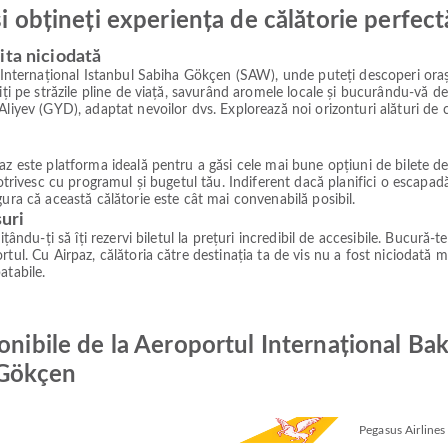
și obțineți experiența de călătorie perfect
ita niciodată
l Internațional Istanbul Sabiha Gökçen (SAW), unde puteți descoperi oraș
iți pe străzile pline de viață, savurând aromele locale și bucurându-vă de 
liyev (GYD), adaptat nevoilor dvs. Explorează noi orizonturi alături de c
z este platforma ideală pentru a găsi cele mai bune opțiuni de bilete de a
 potrivesc cu programul și bugetul tău. Indiferent dacă planifici o escap
ura că această călătorie este cât mai convenabilă posibil.
suri
ându-ți să îți rezervi biletul la prețuri incredibil de accesibile. Bucură-te
tul. Cu Airpaz, călătoria către destinația ta de vis nu a fost niciodată m
atabile.
onibile de la Aeroportul Internațional Ba
 Gökçen
Pegasus Airlines