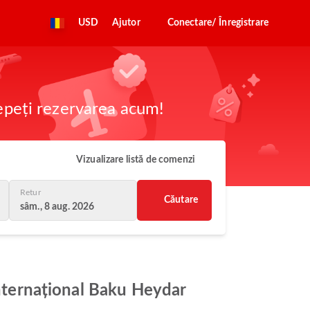
USD
Ajutor
Conectare/ Înregistrare
cepeți rezervarea acum!
Vizualizare listă de comenzi
Retur
Căutare
sâm., 8 aug. 2026
Internațional Baku Heydar