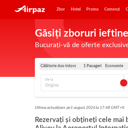
Zbor
Hotel
Promo
Comenzi
O
Găsiți zboruri iefti
Bucurați-vă de oferte exclusiv
Călătorie dus-întors
Economie
1 Pasageri
De la
Ultima actualizare pe
1 august 2026 la 17:48 GMT+0
Rezervați și obțineți cele mai