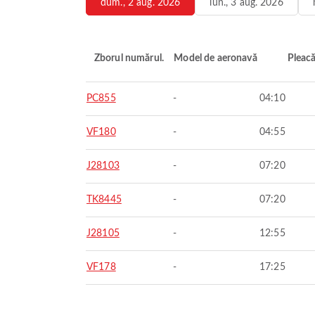
dum., 2 aug. 2026
lun., 3 aug. 2026
Zborul numărul.
Model de aeronavă
Pleac
PC855
-
04:10
VF180
-
04:55
J28103
-
07:20
TK8445
-
07:20
J28105
-
12:55
VF178
-
17:25