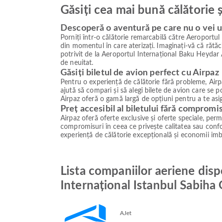
Găsiți cea mai bună călătorie 
Descoperă o aventură pe care nu o vei u
Porniți într-o călătorie remarcabilă către Aeroportu
din momentul în care aterizați. Imaginați-vă că rătăc
potrivit de la Aeroportul Internațional Baku Heydar A
de neuitat.
Găsiți biletul de avion perfect cu Airpaz
Pentru o experiență de călătorie fără probleme, Airpa
ajută să compari și să alegi bilete de avion care se
Airpaz oferă o gamă largă de opțiuni pentru a te asig
Preț accesibil al biletului fără compromi
Airpaz oferă oferte exclusive și oferte speciale, permiț
compromisuri în ceea ce privește calitatea sau confor
experiență de călătorie excepțională și economii imb
Lista companiilor aeriene disp
Internațional Istanbul Sabiha
AJet