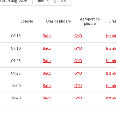
mar., 4 aug. 2026
mie., 5 aug. 2026
Aeroport de
ă
Sosește
Oraș de plecare
Oraș
plecare
06:15
Baku
GYD
Istanb
07:10
Baku
GYD
Istanb
09:25
Baku
GYD
Istanb
09:25
Baku
GYD
Istanb
15:00
Baku
GYD
Istanb
19:40
Baku
GYD
Istanb