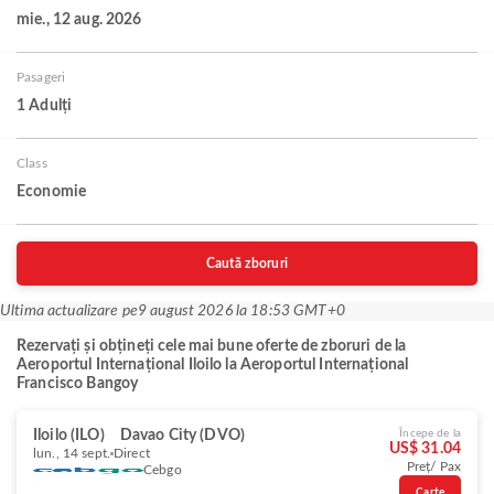
mie., 12 aug. 2026
Pasageri
1 Adulți
Class
Economie
Caută zboruri
Ultima actualizare pe
9 august 2026 la 18:53 GMT+0
Rezervați și obțineți cele mai bune oferte de zboruri de la
Aeroportul Internațional Iloilo la Aeroportul Internațional
Francisco Bangoy
Iloilo (ILO)
Davao City (DVO)
Începe de la
US$ 31.04
lun., 14 sept.
Direct
Preț/ Pax
Cebgo
Carte