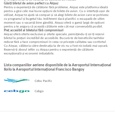
Găsiți biletul de avion perfect cu Airpaz
Pentru o experiență de călătorie fără probleme, Airpaz este platforma ideală
pentru a găsi cele mai bune opțiuni de bilete de avion. Cu o interfață ușor de
utilizat, Airpaz te ajută să compari și să alegi bilete de avion care se potrivesc
cu programul și bugetul tău. Indiferent dacă planifici o escapadă de ultim
moment sau o vacanță bine gândită, Airpaz oferă o gamă largă de opțiuni
pentru a te asigura că această călătorie este cât mai convenabilă posibil.
Preț accesibil al biletului fără compromisuri
Airpaz oferă oferte exclusive și oferte speciale, permițându-ți să îți rezervi
biletul la prețuri incredibil de accesibile. Bucură-te de beneficiile tarifelor
reduse fără a face compromisuri în ceea ce privește calitatea sau confortul.
Cu Airpaz, călătoria către destinația ta de vis nu a fost niciodată mai ușoară.
Rezervă-ți zborul ieftin cu Airpaz pentru o experiență de călătorie
excepțională și economii imbatabile.
Lista companiilor aeriene disponibile de la Aeroportul Internațional
Iloilo la Aeroportul Internațional Francisco Bangoy
Cebu Pacific
Cebgo