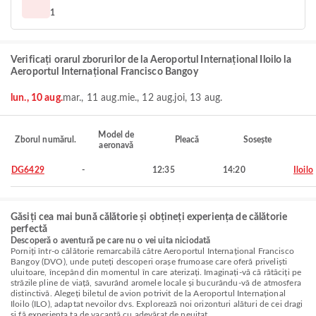
1
Verificați orarul zborurilor de la Aeroportul Internațional Iloilo la
Aeroportul Internațional Francisco Bangoy
lun., 10 aug.
mar., 11 aug.
mie., 12 aug.
joi, 13 aug.
Model de
Zborul numărul.
Pleacă
Sosește
aeronavă
DG6429
-
12:35
14:20
Iloilo
Găsiți cea mai bună călătorie și obțineți experiența de călătorie
perfectă
Descoperă o aventură pe care nu o vei uita niciodată
Porniți într-o călătorie remarcabilă către Aeroportul Internațional Francisco
Bangoy (DVO), unde puteți descoperi orașe frumoase care oferă priveliști
uluitoare, începând din momentul în care aterizați. Imaginați-vă că rătăciți pe
străzile pline de viață, savurând aromele locale și bucurându-vă de atmosfera
distinctivă. Alegeți biletul de avion potrivit de la Aeroportul Internațional
Iloilo (ILO), adaptat nevoilor dvs. Explorează noi orizonturi alături de cei dragi
și fă experiența ta de vacanță cu adevărat de neuitat.