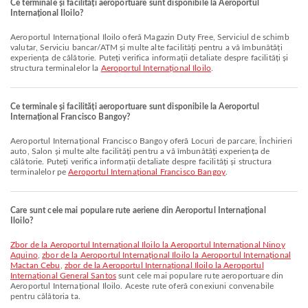
Ce terminale și facilități aeroportuare sunt disponibile la Aeroportul
Internațional Iloilo?
Aeroportul Internațional Iloilo oferă Magazin Duty Free, Serviciul de schimb
valutar, Serviciu bancar/ATM și multe alte facilități pentru a vă îmbunătăți
experiența de călătorie. Puteți verifica informații detaliate despre facilități și
structura terminalelor la
Aeroportul Internațional Iloilo
.
Ce terminale și facilități aeroportuare sunt disponibile la Aeroportul
Internațional Francisco Bangoy?
Aeroportul Internațional Francisco Bangoy oferă Locuri de parcare, Închirieri
auto, Salon și multe alte facilități pentru a vă îmbunătăți experiența de
călătorie. Puteți verifica informații detaliate despre facilități și structura
terminalelor pe
Aeroportul Internațional Francisco Bangoy
.
Care sunt cele mai populare rute aeriene din Aeroportul Internațional
Iloilo?
zbor de la Aeroportul Internațional Iloilo la Aeroportul Internațional Ninoy
Aquino
,
zbor de la Aeroportul Internațional Iloilo la Aeroportul Internațional
Mactan Cebu
,
zbor de la Aeroportul Internațional Iloilo la Aeroportul
Internațional General Santos
sunt cele mai populare rute aeroportuare din
Aeroportul Internațional Iloilo. Aceste rute oferă conexiuni convenabile
pentru călătoria ta.