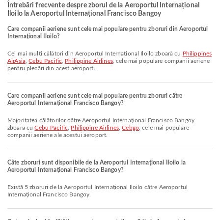
Întrebări frecvente despre zborul de la Aeroportul Internațional
Iloilo la Aeroportul Internațional Francisco Bangoy
Care companii aeriene sunt cele mai populare pentru zboruri din Aeroportul
Internațional Iloilo?
Cei mai mulți călători din Aeroportul Internațional Iloilo zboară cu
Philippines
AirAsia
,
Cebu Pacific
,
Philippine Airlines
, cele mai populare companii aeriene
pentru plecări din acest aeroport.
Care companii aeriene sunt cele mai populare pentru zboruri către
Aeroportul Internațional Francisco Bangoy?
Majoritatea călătorilor către Aeroportul Internațional Francisco Bangoy
zboară cu
Cebu Pacific
,
Philippine Airlines
,
Cebgo
, cele mai populare
companii aeriene ale acestui aeroport.
Câte zboruri sunt disponibile de la Aeroportul Internațional Iloilo la
Aeroportul Internațional Francisco Bangoy?
Există 5 zboruri de la Aeroportul Internațional Iloilo către Aeroportul
Internațional Francisco Bangoy.