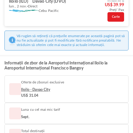
Iloilo (ILO)
Davao City (DVO)
Începe de la
US$ 39.99
lun., 2 nov.
Direct
Preț/ Pax
Cebu Pacific
Carte
Vă rugăm să rețineți că prețurile enumerate pe această pagină pot să
nu fie actualizate și pot fi modificate fără notificare prealabilă. Ne
străduim să oferim cele mai exacte și actuale informații.
Informații de zbor de la Aeroportul Internațional Iloilo la
Aeroportul Internațional Francisco Bangoy
Oferte de zboruri exclusive
Iloilo - Davao City
US$ 31.04
Luna cu cel mai mic tarif
Sept.
Total destinații