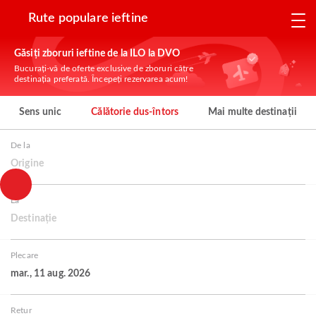
Rute populare ieftine
Găsiți zboruri ieftine de la ILO la DVO
Bucurați-vă de oferte exclusive de zboruri către
destinația preferată. Începeți rezervarea acum!
Sens unic
Călătorie dus-întors
Mai multe destinații
De la
Origine
La
Destinație
Plecare
mar., 11 aug. 2026
Retur