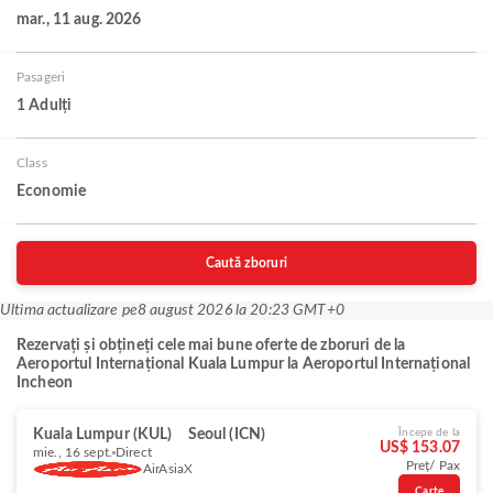
mar., 11 aug. 2026
Pasageri
1 Adulți
Class
Economie
Caută zboruri
Ultima actualizare pe
8 august 2026 la 20:23 GMT+0
Rezervați și obțineți cele mai bune oferte de zboruri de la
Aeroportul Internațional Kuala Lumpur la Aeroportul Internațional
Incheon
Kuala Lumpur (KUL)
Seoul (ICN)
Începe de la
US$ 153.07
mie., 16 sept.
Direct
Preț/ Pax
AirAsiaX
Carte