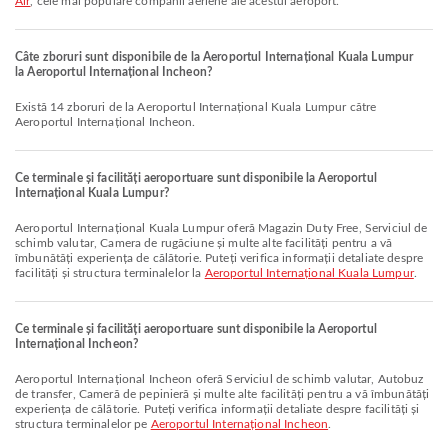
Air
, cele mai populare companii aeriene ale acestui aeroport.
Câte zboruri sunt disponibile de la Aeroportul Internațional Kuala Lumpur
la Aeroportul Internațional Incheon?
Există 14 zboruri de la Aeroportul Internațional Kuala Lumpur către
Aeroportul Internațional Incheon.
Ce terminale și facilități aeroportuare sunt disponibile la Aeroportul
Internațional Kuala Lumpur?
Aeroportul Internațional Kuala Lumpur oferă Magazin Duty Free, Serviciul de
schimb valutar, Camera de rugăciune și multe alte facilități pentru a vă
îmbunătăți experiența de călătorie. Puteți verifica informații detaliate despre
facilități și structura terminalelor la
Aeroportul Internațional Kuala Lumpur
.
Ce terminale și facilități aeroportuare sunt disponibile la Aeroportul
Internațional Incheon?
Aeroportul Internațional Incheon oferă Serviciul de schimb valutar, Autobuz
de transfer, Cameră de pepinieră și multe alte facilități pentru a vă îmbunătăți
experiența de călătorie. Puteți verifica informații detaliate despre facilități și
structura terminalelor pe
Aeroportul Internațional Incheon
.