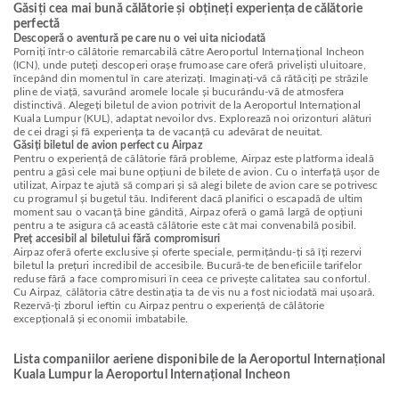
Găsiți cea mai bună călătorie și obțineți experiența de călătorie
perfectă
Descoperă o aventură pe care nu o vei uita niciodată
Porniți într-o călătorie remarcabilă către Aeroportul Internațional Incheon
(ICN), unde puteți descoperi orașe frumoase care oferă priveliști uluitoare,
începând din momentul în care aterizați. Imaginați-vă că rătăciți pe străzile
pline de viață, savurând aromele locale și bucurându-vă de atmosfera
distinctivă. Alegeți biletul de avion potrivit de la Aeroportul Internațional
Kuala Lumpur (KUL), adaptat nevoilor dvs. Explorează noi orizonturi alături
de cei dragi și fă experiența ta de vacanță cu adevărat de neuitat.
Găsiți biletul de avion perfect cu Airpaz
Pentru o experiență de călătorie fără probleme, Airpaz este platforma ideală
pentru a găsi cele mai bune opțiuni de bilete de avion. Cu o interfață ușor de
utilizat, Airpaz te ajută să compari și să alegi bilete de avion care se potrivesc
cu programul și bugetul tău. Indiferent dacă planifici o escapadă de ultim
moment sau o vacanță bine gândită, Airpaz oferă o gamă largă de opțiuni
pentru a te asigura că această călătorie este cât mai convenabilă posibil.
Preț accesibil al biletului fără compromisuri
Airpaz oferă oferte exclusive și oferte speciale, permițându-ți să îți rezervi
biletul la prețuri incredibil de accesibile. Bucură-te de beneficiile tarifelor
reduse fără a face compromisuri în ceea ce privește calitatea sau confortul.
Cu Airpaz, călătoria către destinația ta de vis nu a fost niciodată mai ușoară.
Rezervă-ți zborul ieftin cu Airpaz pentru o experiență de călătorie
excepțională și economii imbatabile.
Lista companiilor aeriene disponibile de la Aeroportul Internațional
Kuala Lumpur la Aeroportul Internațional Incheon