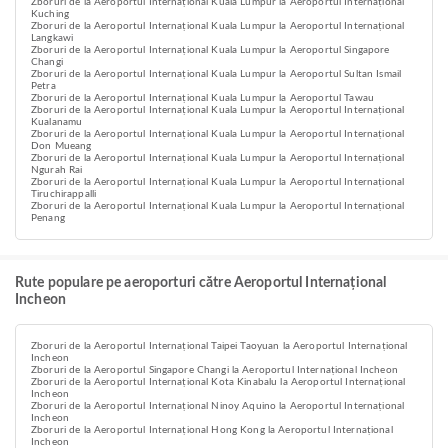
Zboruri de la Aeroportul Internațional Kuala Lumpur la Aeroportul Internațional
Kuching
Zboruri de la Aeroportul Internațional Kuala Lumpur la Aeroportul Internațional
Langkawi
Zboruri de la Aeroportul Internațional Kuala Lumpur la Aeroportul Singapore
Changi
Zboruri de la Aeroportul Internațional Kuala Lumpur la Aeroportul Sultan Ismail
Petra
Zboruri de la Aeroportul Internațional Kuala Lumpur la Aeroportul Tawau
Zboruri de la Aeroportul Internațional Kuala Lumpur la Aeroportul Internațional
Kualanamu
Zboruri de la Aeroportul Internațional Kuala Lumpur la Aeroportul Internațional
Don Mueang
Zboruri de la Aeroportul Internațional Kuala Lumpur la Aeroportul Internațional
Ngurah Rai
Zboruri de la Aeroportul Internațional Kuala Lumpur la Aeroportul Internațional
Tiruchirappalli
Zboruri de la Aeroportul Internațional Kuala Lumpur la Aeroportul Internațional
Penang
Rute populare pe aeroporturi către Aeroportul Internațional
Incheon
Zboruri de la Aeroportul Internațional Taipei Taoyuan la Aeroportul Internațional
Incheon
Zboruri de la Aeroportul Singapore Changi la Aeroportul Internațional Incheon
Zboruri de la Aeroportul Internațional Kota Kinabalu la Aeroportul Internațional
Incheon
Zboruri de la Aeroportul Internațional Ninoy Aquino la Aeroportul Internațional
Incheon
Zboruri de la Aeroportul Internațional Hong Kong la Aeroportul Internațional
Incheon