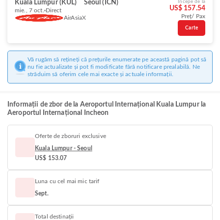
Kuala Lumpur (KUL)
Seoul (ICN)
Începe de la
US$ 157.54
mie., 7 oct.
Direct
Preț/ Pax
AirAsiaX
Carte
Vă rugăm să rețineți că prețurile enumerate pe această pagină pot să
nu fie actualizate și pot fi modificate fără notificare prealabilă. Ne
străduim să oferim cele mai exacte și actuale informații.
Informații de zbor de la Aeroportul Internațional Kuala Lumpur la
Aeroportul Internațional Incheon
Oferte de zboruri exclusive
Kuala Lumpur - Seoul
US$ 153.07
Luna cu cel mai mic tarif
Sept.
Total destinații