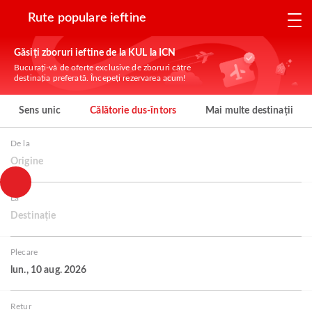
Rute populare ieftine
Găsiți zboruri ieftine de la KUL la ICN
Bucurați-vă de oferte exclusive de zboruri către
destinația preferată. Începeți rezervarea acum!
Sens unic
Călătorie dus-întors
Mai multe destinații
De la
Origine
La
Destinație
Plecare
lun., 10 aug. 2026
Retur