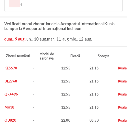
1
Verificați orarul zborurilor de la Aeroportul Internațional Kuala
Lumpur la Aeroportul Internațional Incheon
dum., 9 aug.
lun., 10 aug.
mar., 11 aug.
mie., 12 aug.
Model de
Zborul numărul.
Pleacă
Sosește
aeronavă
KE5670
-
12:55
21:15
Kuala
UL2768
-
12:55
21:15
Kuala
QR4496
-
12:55
21:15
Kuala
MH38
-
12:55
21:15
Kuala
OD820
-
22:00
05:50
Kuala