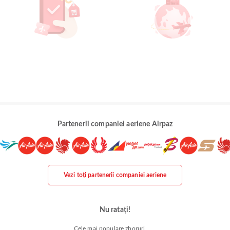
Partenerii companiei aeriene Airpaz
Vezi toți partenerii companiei aeriene
Nu ratați!
Cele mai populare zboruri