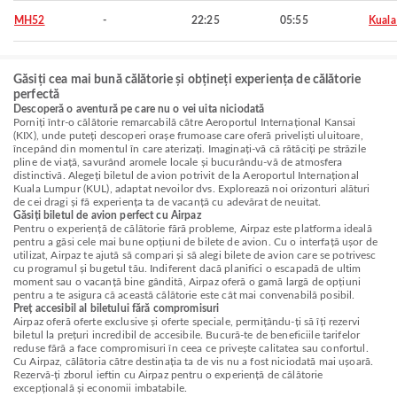
MH52
-
22:25
05:55
Kuala
Găsiți cea mai bună călătorie și obțineți experiența de călătorie
perfectă
Descoperă o aventură pe care nu o vei uita niciodată
Porniți într-o călătorie remarcabilă către Aeroportul Internațional Kansai
(KIX), unde puteți descoperi orașe frumoase care oferă priveliști uluitoare,
începând din momentul în care aterizați. Imaginați-vă că rătăciți pe străzile
pline de viață, savurând aromele locale și bucurându-vă de atmosfera
distinctivă. Alegeți biletul de avion potrivit de la Aeroportul Internațional
Kuala Lumpur (KUL), adaptat nevoilor dvs. Explorează noi orizonturi alături
de cei dragi și fă experiența ta de vacanță cu adevărat de neuitat.
Găsiți biletul de avion perfect cu Airpaz
Pentru o experiență de călătorie fără probleme, Airpaz este platforma ideală
pentru a găsi cele mai bune opțiuni de bilete de avion. Cu o interfață ușor de
utilizat, Airpaz te ajută să compari și să alegi bilete de avion care se potrivesc
cu programul și bugetul tău. Indiferent dacă planifici o escapadă de ultim
moment sau o vacanță bine gândită, Airpaz oferă o gamă largă de opțiuni
pentru a te asigura că această călătorie este cât mai convenabilă posibil.
Preț accesibil al biletului fără compromisuri
Airpaz oferă oferte exclusive și oferte speciale, permițându-ți să îți rezervi
biletul la prețuri incredibil de accesibile. Bucură-te de beneficiile tarifelor
reduse fără a face compromisuri în ceea ce privește calitatea sau confortul.
Cu Airpaz, călătoria către destinația ta de vis nu a fost niciodată mai ușoară.
Rezervă-ți zborul ieftin cu Airpaz pentru o experiență de călătorie
excepțională și economii imbatabile.