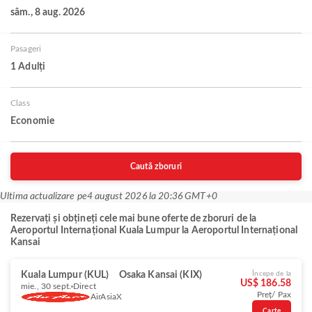
sâm., 8 aug. 2026
Pasageri
1 Adulți
Class
Economie
Caută zboruri
Ultima actualizare pe
4 august 2026 la 20:36 GMT+0
Rezervați și obțineți cele mai bune oferte de zboruri de la
Aeroportul Internațional Kuala Lumpur la Aeroportul Internațional
Kansai
Kuala Lumpur (KUL)
Osaka Kansai (KIX)
Începe de la
US$ 186.58
mie., 30 sept.
Direct
Preț/ Pax
AirAsiaX
Carte