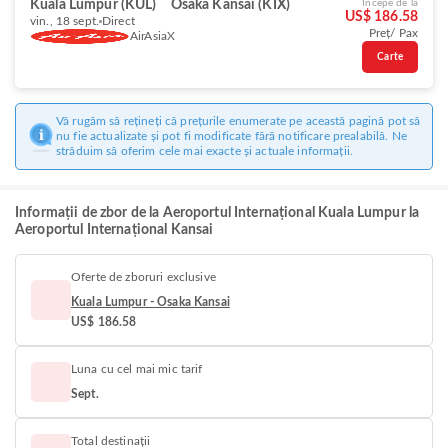
Kuala Lumpur (KUL)
Osaka Kansai (KIX)
Începe de la
US$ 186.58
vin., 18 sept.
Direct
Preț/ Pax
AirAsiaX
Carte
Vă rugăm să rețineți că prețurile enumerate pe această pagină pot să
nu fie actualizate și pot fi modificate fără notificare prealabilă. Ne
străduim să oferim cele mai exacte și actuale informații.
Informații de zbor de la Aeroportul Internațional Kuala Lumpur la
Aeroportul Internațional Kansai
Oferte de zboruri exclusive
Kuala Lumpur - Osaka Kansai
US$ 186.58
Luna cu cel mai mic tarif
Sept.
Total destinații