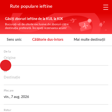
Rute populare ieftine
Găsiți zboruri ieftine de la KUL la KIX
Bucurați-vă de oferte exclusive de zboruri către
destinația preferată. Începeți rezervarea acum!
Sens unic
Călătorie dus-întors
Mai multe destinații
De la
Origine
La
Destinație
Plecare
vin., 7 aug. 2026
Retur