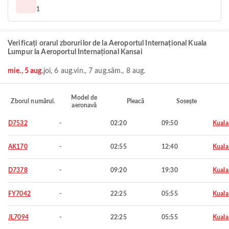
1
Verificați orarul zborurilor de la Aeroportul Internațional Kuala
Lumpur la Aeroportul Internațional Kansai
mie., 5 aug.
joi, 6 aug.
vin., 7 aug.
sâm., 8 aug.
Model de
Zborul numărul.
Pleacă
Sosește
aeronavă
D7532
-
02:20
09:50
Kuala
AK170
-
02:55
12:40
Kuala
D7378
-
09:20
19:30
Kuala
FY7042
-
22:25
05:55
Kuala
JL7094
-
22:25
05:55
Kuala