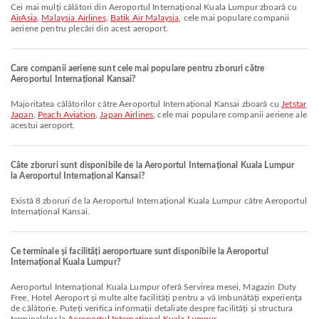
Cei mai mulți călători din Aeroportul Internațional Kuala Lumpur zboară cu
AirAsia
,
Malaysia Airlines
,
Batik Air Malaysia
, cele mai populare companii
aeriene pentru plecări din acest aeroport.
Care companii aeriene sunt cele mai populare pentru zboruri către
Aeroportul Internațional Kansai?
Majoritatea călătorilor către Aeroportul Internațional Kansai zboară cu
Jetstar
Japan
,
Peach Aviation
,
Japan Airlines
, cele mai populare companii aeriene ale
acestui aeroport.
Câte zboruri sunt disponibile de la Aeroportul Internațional Kuala Lumpur
la Aeroportul Internațional Kansai?
Există 8 zboruri de la Aeroportul Internațional Kuala Lumpur către Aeroportul
Internațional Kansai.
Ce terminale și facilități aeroportuare sunt disponibile la Aeroportul
Internațional Kuala Lumpur?
Aeroportul Internațional Kuala Lumpur oferă Servirea mesei, Magazin Duty
Free, Hotel Aeroport și multe alte facilități pentru a vă îmbunătăți experiența
de călătorie. Puteți verifica informații detaliate despre facilități și structura