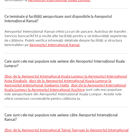
terminalelor la
Aeroportul Internațional Kuala Lumpur
.
Ce terminale și facilități aeroportuare sunt disponibile la Aeroportul
Internațional Kansai?
Aeroportul Internațional Kansai oferă Locuri de parcare, Autobuz de transfer,
Serviciu bancar/ATM și multe alte facilități pentru a vă îmbunătăți experiența
de călătorie. Puteți verifica informații detaliate despre facilități și structura
terminalelor pe
Aeroportul Internațional Kansai
.
Care sunt cele mai populare rute aeriene din Aeroportul Internațional Kuala
Lumpur?
zbor de la Aeroportul Internațional Kuala Lumpur la Aeroportul Internațional
Kota Kinabalu
,
zbor de la Aeroportul Internațional Kuala Lumpur la
Aeroportul Internațional Soekarno Hatta
,
zbor de la Aeroportul Internațional
Kuala Lumpur la Aeroportul Internațional Kuching
sunt cele mai populare
rute aeroportuare din Aeroportul Internațional Kuala Lumpur. Aceste rute
oferă conexiuni convenabile pentru călătoria ta.
Care sunt cele mai populare rute aeriene către Aeroportul Internațional
Kansai?
zbor de la Aeroportul Internațional Taipei Taoyuan la Aeroportul Internațional