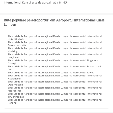
Internațional Kansai este de aproximativ 8h 45m.
Rute populare pe aeroporturi din Aeroportul Internațional Kuala
Lumpur
Zboruri de la Aeroportul Internațional Kuala Lumpur la Aeroportul Internațional
Kota Kinabalu
Zboruri de la Aeroportul Internațional Kuala Lumpur la Aeroportul Internațional
Soekarno Hatta
Zboruri de la Aeroportul Internațional Kuala Lumpur la Aeroportul Internațional
Kuching
Zboruri de la Aeroportul Internațional Kuala Lumpur la Aeroportul Internațional
Langkawi
Zboruri de la Aeroportul Internațional Kuala Lumpur la Aeroportul Singapore
Changi
Zboruri de la Aeroportul Internațional Kuala Lumpur la Aeroportul Sultan Ismail
Petra
Zboruri de la Aeroportul Internațional Kuala Lumpur la Aeroportul Tawau
Zboruri de la Aeroportul Internațional Kuala Lumpur la Aeroportul Internațional
Kualanamu
Zboruri de la Aeroportul Internațional Kuala Lumpur la Aeroportul Internațional
Don Mueang
Zboruri de la Aeroportul Internațional Kuala Lumpur la Aeroportul Internațional
Ngurah Rai
Zboruri de la Aeroportul Internațional Kuala Lumpur la Aeroportul Internațional
Tiruchirappalli
Zboruri de la Aeroportul Internațional Kuala Lumpur la Aeroportul Internațional
Penang